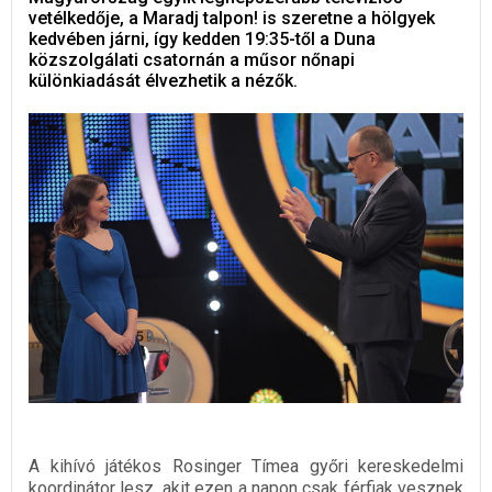
vetélkedője, a Maradj talpon! is szeretne a hölgyek
kedvében járni, így kedden 19:35-től a Duna
közszolgálati csatornán a műsor nőnapi
különkiadását élvezhetik a nézők.
A kihívó játékos Rosinger Tímea győri kereskedelmi
koordinátor lesz, akit ezen a napon csak férfiak vesznek