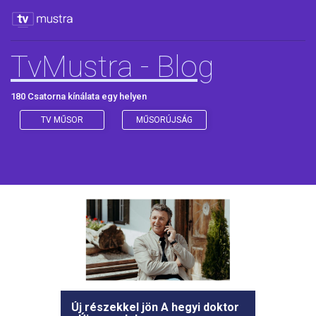
TvMustra - Blog
180 Csatorna kínálata egy helyen
TV MŰSOR
MŰSORÚJSÁG
Új részekkel jön A hegyi doktor