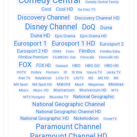
Comedy Central
Comedy Central Family
Cool
Cool HD
Da Vinci TV
Discovery Channel
Discovery Channel HD
Disney Channel
DoQ
Duna
Duna HD
Epic Drama
Epic Drama HD
Eurosport 1
Eurosport 1 HD
Eurosport 2
Eurosport 2 HD
FilmBox
FEM3
Film+
FilmBox Extra
FilmBox Premium
FILMBOX+ One
Filmcafé
Filmcafé HD
FOX
FOX HD
HBO
HBO GO
HBO HD
Galaxy4
HGTV
History
Humor+
ID
ID Xtra
Izaura TV
Jocky TV
Kiwi TV
Kölyökklub
LiChi TV
LifeTV
M2
M2 HD
M3
Match4
Minimax
M4 Sport
M4 Sport HD
Max4
Megamax
Moziverzum
Moziverzum HD
Mozi+
Mozi+ HD
MTV
National Geographic
Muzsika TV
MTV Hungary
National Geographic Channel
National Geographic Channel HD
National Geographic HD
Nickelodeon
OzoneTV
Paramount Channel
Paramount Channel HD