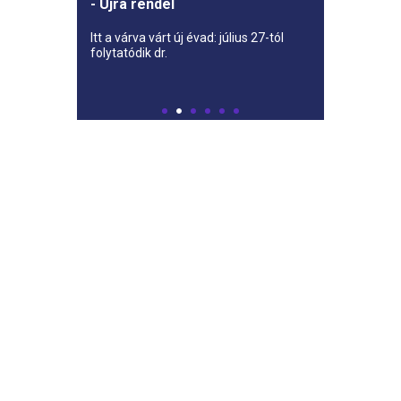
- Újra rendel
Itt a várva várt új évad: július 27-tól
folytatódik dr.