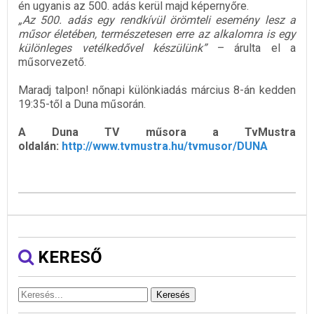
én ugyanis az 500. adás kerül majd képernyőre.
„Az 500. adás egy rendkívül örömteli esemény lesz a
műsor életében, természetesen erre az alkalomra is egy
különleges vetélkedővel készülünk”
– árulta el a
műsorvezető.
Maradj talpon! nőnapi különkiadás március 8-án kedden
19:35-től a Duna műsorán.
A Duna TV műsora a TvMustra
oldalán:
http://www.tvmustra.hu/tvmusor/DUNA
KERESŐ
Keresés