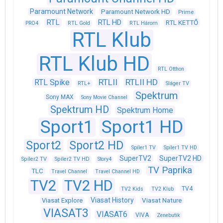
Paramount Network
Paramount Network HD
Prime
RTL
RTL HD
RTL KETTŐ
PRO4
RTL Gold
RTL Három
RTL Klub
RTL Klub HD
RTL Otthon
RTLII
RTLII HD
RTL Spike
RTL+
Sláger TV
Spektrum
Sony MAX
Sony Movie Channel
Spektrum HD
Spektrum Home
Sport1
Sport1 HD
Sport2
Sport2 HD
Spíler1 TV
Spíler1 TV HD
SuperTV2
SuperTV2 HD
Spíler2 TV
Spíler2 TV HD
Story4
TV Paprika
TLC
Travel Channel
Travel Channel HD
TV2
TV2 HD
TV4
TV2 Kids
TV2 Klub
Viasat History
Viasat Explore
Viasat Nature
VIASAT3
VIASAT6
VIVA
Zenebutik