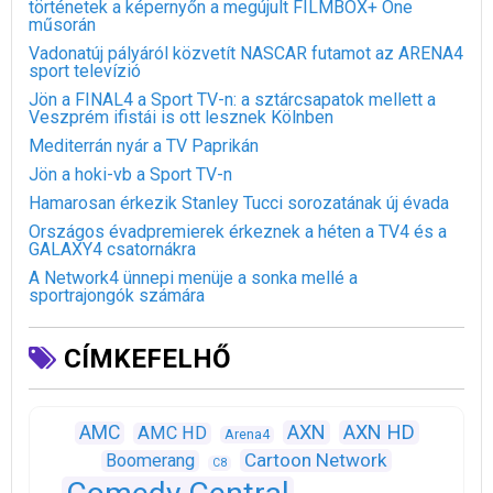
történetek a képernyőn a megújult FILMBOX+ One
műsorán
Vadonatúj pályáról közvetít NASCAR futamot az ARENA4
sport televízió
Jön a FINAL4 a Sport TV-n: a sztárcsapatok mellett a
Veszprém ifistái is ott lesznek Kölnben
Mediterrán nyár a TV Paprikán
Jön a hoki-vb a Sport TV-n
Hamarosan érkezik Stanley Tucci sorozatának új évada
Országos évadpremierek érkeznek a héten a TV4 és a
GALAXY4 csatornákra
A Network4 ünnepi menüje a sonka mellé a
sportrajongók számára
CÍMKEFELHŐ
AXN
AXN HD
AMC
AMC HD
Arena4
Cartoon Network
Boomerang
C8