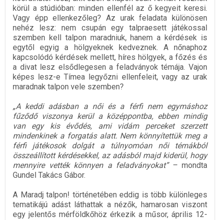
körül a stúdióban: minden ellenfél az ő kegyeit keresi.
Vagy épp ellenkezőleg? Az urak feladata különösen
nehéz lesz: nem csupán egy talpraesett játékossal
szemben kell talpon maradniuk, hanem a kérdések is
egytől egyig a hölgyeknek kedveznek. A nőnaphoz
kapcsolódó kérdések mellett, híres hölgyek, a főzés és
a divat lesz elsődlegesen a feladványok témája. Vajon
képes lesz-e Tímea legyőzni ellenfeleit, vagy az urak
maradnak talpon vele szemben?
„A keddi adásban a női és a férfi nem egymáshoz
fűződő viszonya kerül a középpontba, ebben mindig
van egy kis évődés, ami vidám perceket szerzett
mindenkinek a forgatás alatt. Nem könnyítettük meg a
férfi játékosok dolgát a túlnyomóan női témákból
összeállított kérdésekkel, az adásból majd kiderül, hogy
mennyire vették könnyen a feladványokat”
– mondta
Gundel Takács Gábor.
A Maradj talpon! történetében eddig is több különleges
tematikájú adást láthattak a nézők, hamarosan viszont
egy jelentős mérföldkőhöz érkezik a műsor, április 12-