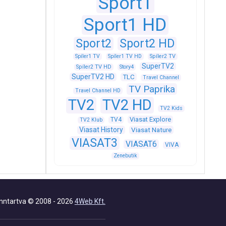
Sport1
Sport1 HD
Sport2
Sport2 HD
Spíler1 TV
Spíler1 TV HD
Spíler2 TV
SuperTV2
Spíler2 TV HD
Story4
SuperTV2 HD
TLC
Travel Channel
TV Paprika
Travel Channel HD
TV2
TV2 HD
TV2 Kids
Viasat Explore
TV4
TV2 Klub
Viasat History
Viasat Nature
VIASAT3
VIASAT6
VIVA
Zenebutik
nntartva © 2008 - 2026
4Web Kft.