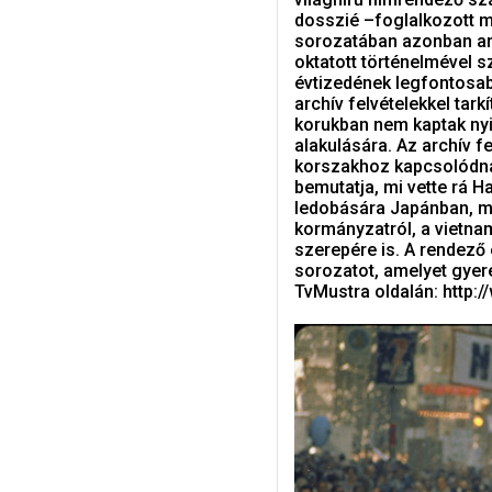
dosszié –foglalkozott m
sorozatában azonban arr
oktatott történelmével 
évtizedének legfontosa
archív felvételekkel tark
korukban nem kaptak nyi
alakulására. Az archív fe
korszakhoz kapcsolódnak
bemutatja, mi vette rá 
ledobására Japánban, mi 
kormányzatról, a vietnam
szerepére is. A rendező 
sorozatot, amelyet gyer
TvMustra oldalán: http: