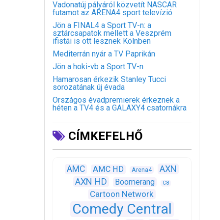
Vadonatúj pályáról közvetít NASCAR
futamot az ARENA4 sport televízió
Jön a FINAL4 a Sport TV-n: a
sztárcsapatok mellett a Veszprém
ifistái is ott lesznek Kölnben
Mediterrán nyár a TV Paprikán
Jön a hoki-vb a Sport TV-n
Hamarosan érkezik Stanley Tucci
sorozatának új évada
Országos évadpremierek érkeznek a
héten a TV4 és a GALAXY4 csatornákra
CÍMKEFELHŐ
AXN
AMC
AMC HD
Arena4
AXN HD
Boomerang
C8
Cartoon Network
Comedy Central