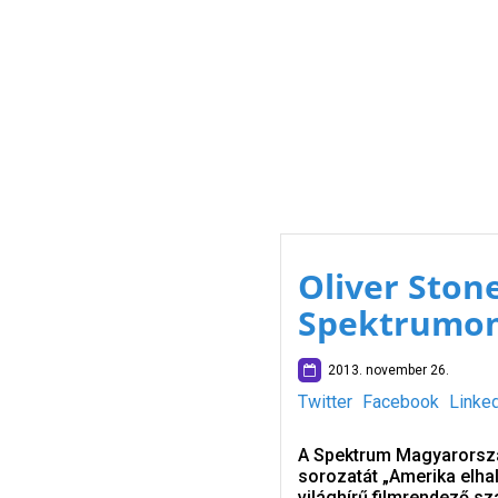
Oliver Ston
Spektrumo
2013. november 26.
Twitter
Facebook
Linke
A Spektrum Magyarorszá
sorozatát „Amerika elhal
világhírű filmrendező sz