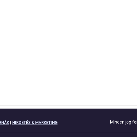
Minden jog fe
RNÁK
|
HIRDETÉS & MARKETING