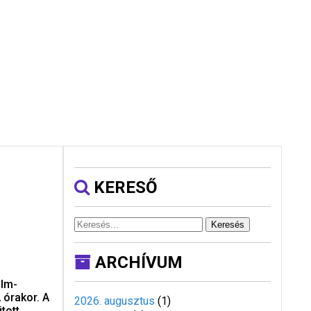
KERESŐ
Keresés
ARCHÍVUM
ilm-
 órakor. A
2026. augusztus
(
1
)
tott