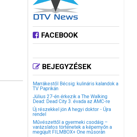
FACEBOOK
BEJEGYZÉSEK
Marrákestől Bécsig: kulináris kalandok a
TV Paprikán
Július 27-én érkezik a The Walking
Dead: Dead City 3. évada az AMC-re
Új részekkel jön A hegyi doktor - Újra
rendel
Művészettől a gyermeki csodáig –
varázslatos történetek a képernyőn a
megújult FILMBOX+ One műsorán