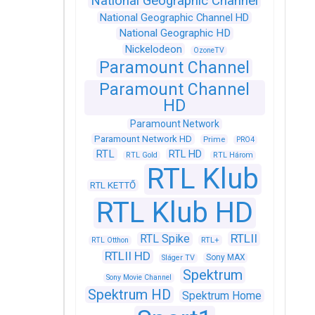
National Geographic Channel
National Geographic Channel HD
National Geographic HD
Nickelodeon
OzoneTV
Paramount Channel
Paramount Channel
HD
Paramount Network
Paramount Network HD
Prime
PRO4
RTL
RTL HD
RTL Gold
RTL Három
RTL Klub
RTL KETTŐ
RTL Klub HD
RTLII
RTL Spike
RTL+
RTL Otthon
RTLII HD
Sony MAX
Sláger TV
Spektrum
Sony Movie Channel
Spektrum HD
Spektrum Home