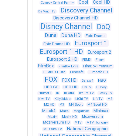
Cool
Cool HD
Comedy Central Family
Discovery Channel
Da Vinci TV
Discovery Channel HD
Disney Channel
DoQ
Duna
Duna HD
Epic Drama
Eurosport 1
Epic Drama HD
Eurosport 1 HD
Eurosport 2
Eurosport 2 HD
FEM3
Film+
FilmBox
FilmBox Premium
FilmBox Extra
FILMBOX+ One
Filmcafé
Filmcafé HD
FOX
FOX HD
HBO
Galaxy4
HBO GO
HBO HD
HGTV
History
Humor+
ID
ID Xtra
Izaura TV
Jocky TV
Kiwi TV
Kölyökklub
LiChi TV
LifeTV
M2
M4 Sport
M4 Sport HD
M2 HD
M3
Match4
Minimax
Max4
Megamax
Moziverzum
Mozi+
Mozi+ HD
Moziverzum HD
MTV
MTV Hungary
National Geographic
Muzsika TV