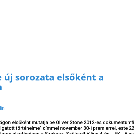
e új sorozata elsőként a
n
din
gon elsőként mutatja be Oliver Stone 2012-es dokumentumf
lgatott történelme” címmel november 30-i premierrel, este 22
ámos alkotásában – Szakasz, Született július 4-én, JFK - A nyi