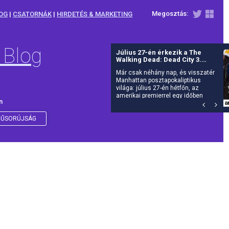
Megosztás:
OG
|
CSATORNÁK
|
HIRDETÉS & MARKETING
 Blog
Július 27-én érkezik a The
Walking Dead: Dead City 3.
évada az AMC-re
Már csak néhány nap, és visszatér
Manhattan posztapokaliptikus
világa: július 27-én hétfőn, az
amerikai premierrel egy időben
n
debütál itthon is az AMC-n a The
Walking Dead: Dead City harmadik
évada.
ŰSORÚJSÁG