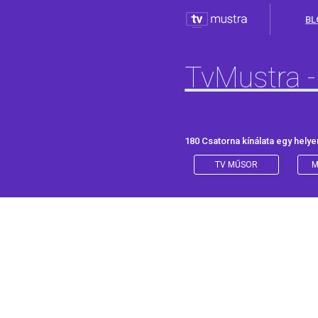
BL
TvMustra -
180 Csatorna kínálata egy helye
TV MŰSOR
M