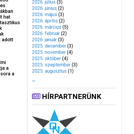
2026. július
(
3
)
zes
2026. június
(
2
)
lákban
2026. május
(
3
)
t hat
2026. április
(
2
)
tasztikus
2026. március
(
5
)
k
2026. február
(
2
)
ak
z adott
2026. január
(
3
)
2025. december
(
3
)
2025. november
(
4
)
2025. október
(
4
)
lmi
2025. szeptember
(
3
)
ja a
2025. augusztus
(
1
)
űsora a
HÍRPARTNERÜNK