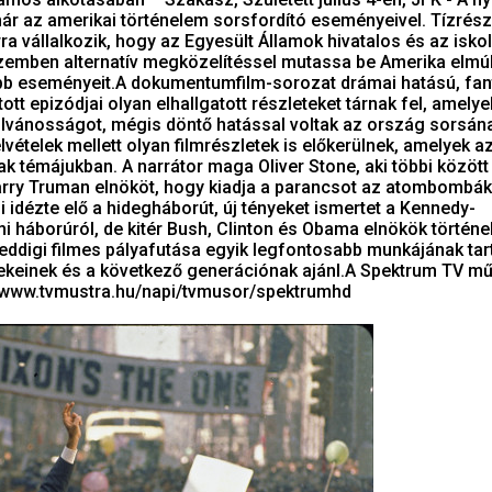
ár az amerikai történelem sorsfordító eseményeivel. Tízrés
a vállalkozik, hogy az Egyesült Államok hivatalos és az isko
szemben alternatív megközelítéssel mutassa be Amerika elmúl
bb eseményeit.A dokumentumfilm-sorozat drámai hatású, fan
ított epizódjai olyan elhallgatott részleteket tárnak fel, amelye
lvánosságot, mégis döntő hatással voltak az ország sorsán
lvételek mellett olyan filmrészletek is előkerülnek, amelyek a
 témájukban. A narrátor maga Oliver Stone, aki többi között
Harry Truman elnököt, hogy kiadja a parancsot az atombombák
idézte elő a hidegháborút, új tényeket ismertet a Kennedy-
i háborúról, de kitér Bush, Clinton és Obama elnökök történe
eddigi filmes pályafutása egyik legfontosabb munkájának tart
ekeinek és a következő generációnak ajánl.A Spektrum TV m
//www.tvmustra.hu/napi/tvmusor/spektrumhd