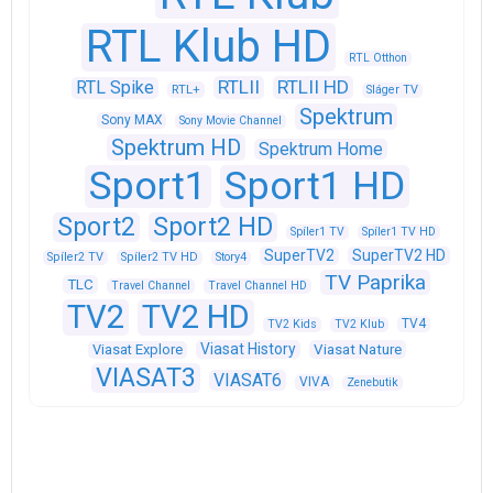
RTL Klub HD
RTL Otthon
RTLII
RTLII HD
RTL Spike
RTL+
Sláger TV
Spektrum
Sony MAX
Sony Movie Channel
Spektrum HD
Spektrum Home
Sport1
Sport1 HD
Sport2
Sport2 HD
Spíler1 TV
Spíler1 TV HD
SuperTV2
SuperTV2 HD
Spíler2 TV
Spíler2 TV HD
Story4
TV Paprika
TLC
Travel Channel
Travel Channel HD
TV2
TV2 HD
TV4
TV2 Kids
TV2 Klub
Viasat History
Viasat Explore
Viasat Nature
VIASAT3
VIASAT6
VIVA
Zenebutik