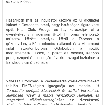
ösztönzik őket.
Hazánkban már az indulástól kezdve az új arculattal
látható a Cartoonito, amely négy barátságos figura köré
épül. Nito, Glob, Wedge és Itty kalauzolják el a
gyerekeket a mindennap 8-tól 14 óráig jelentkező
műsorok között, amelyek közül a Thomas, a
gőzmozdony, a Bébi bolondos dallamok és a Musi-musi
indul szeptemberben. Októberben a nézők
megismerhetik Lucast, a pókot és barátait, később
pedig szuperhőstanonc járművekkel száguldozhatnak a
Batwheels című szériában.
Vanessa Brookman, a WarnerMedia gyerektartalmakért
felelős EMEA-régiós igazgatója azt mondta:
"A
Cartoonito európai, közel-keleti és afrikai bevezetése
jelentősen növeli a márka nemzetközi jelenlétét, és
megerősíti elkötelezettségünket az óvodáskorú
közönség iránt. A Cartoonito biztonságos teret biztosít,