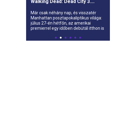
Walking Dead: Dead City 3.
évada az AMC-re
Már csak néhány nap, és visszatér
Manhattan posztapokaliptikus világa:
július 27-én hétfőn, az amerikai
premierrel egy időben debütál itthon is
az AMC-n a The Walking Dead: Dead
City harmadik évada.