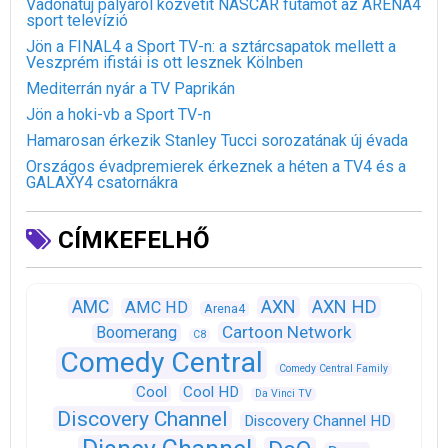
Vadonatúj pályáról közvetít NASCAR futamot az ARENA4
sport televízió
Jön a FINAL4 a Sport TV-n: a sztárcsapatok mellett a
Veszprém ifistái is ott lesznek Kölnben
Mediterrán nyár a TV Paprikán
Jön a hoki-vb a Sport TV-n
Hamarosan érkezik Stanley Tucci sorozatának új évada
Országos évadpremierek érkeznek a héten a TV4 és a
GALAXY4 csatornákra
CÍMKEFELHŐ
AXN
AXN HD
AMC
AMC HD
Arena4
Cartoon Network
Boomerang
C8
Comedy Central
Comedy Central Family
Cool
Cool HD
Da Vinci TV
Discovery Channel
Discovery Channel HD