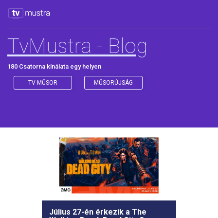
TvMustra - Blog
180 Csatorna kínálata egy helyen
TV MŰSOR
MŰSORÚJSÁG
Július 27-én érkezik a The