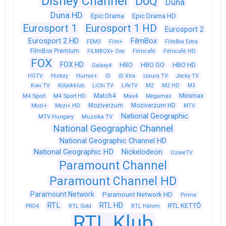
Disney Channel
DoQ
Duna
Duna HD
Epic Drama
Epic Drama HD
Eurosport 1
Eurosport 1 HD
Eurosport 2
Eurosport 2 HD
FilmBox
FEM3
Film+
FilmBox Extra
FilmBox Premium
FILMBOX+ One
Filmcafé
Filmcafé HD
FOX
FOX HD
HBO
HBO GO
HBO HD
Galaxy4
HGTV
History
Humor+
ID
ID Xtra
Izaura TV
Jocky TV
Kiwi TV
Kölyökklub
LiChi TV
LifeTV
M2
M2 HD
M3
Match4
Minimax
M4 Sport
M4 Sport HD
Max4
Megamax
Moziverzum
Moziverzum HD
Mozi+
Mozi+ HD
MTV
National Geographic
Muzsika TV
MTV Hungary
National Geographic Channel
National Geographic Channel HD
National Geographic HD
Nickelodeon
OzoneTV
Paramount Channel
Paramount Channel HD
Paramount Network
Paramount Network HD
Prime
RTL
RTL HD
RTL KETTŐ
PRO4
RTL Gold
RTL Három
RTL Klub