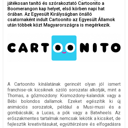
játékosan tanító és szórakoztató Cartoonito a
Boomerangon kap helyet, első körben napi hat
órában. Az Egyesült Királyságban önálló
csatornaként indult Cartoonito az Egyesült Államok
után többek közt Magyarországra is megérkezik.
A Cartoonito kínálatának gerincét olyan jól ismert
franchise-ok kicsiknek szóló sorozatai alkotják, mint a
Thomas, a gőzmozdony: Kismozdony-kalandok vagy a
Bébi bolondos dallamok. Ezeket egészítik ki új
animációs sorozatok, például a Musi-musi és a
gombácskák; a Lucas, a pók vagy a Batwheels. Az
erőszakmentes tartalmak nemcsak lekötik a kicsiket, de
fejlesztik kreativitásukat, együttérzésre és elfogadásra