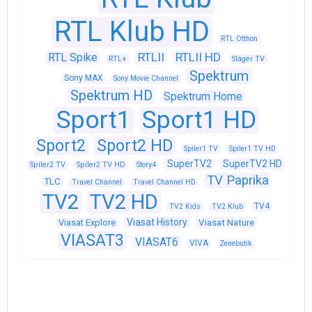
RTL Klub HD
RTL Otthon
RTLII
RTLII HD
RTL Spike
RTL+
Sláger TV
Spektrum
Sony MAX
Sony Movie Channel
Spektrum HD
Spektrum Home
Sport1
Sport1 HD
Sport2
Sport2 HD
Spíler1 TV
Spíler1 TV HD
SuperTV2
SuperTV2 HD
Spíler2 TV
Spíler2 TV HD
Story4
TV Paprika
TLC
Travel Channel
Travel Channel HD
TV2
TV2 HD
TV4
TV2 Kids
TV2 Klub
Viasat History
Viasat Explore
Viasat Nature
VIASAT3
VIASAT6
VIVA
Zenebutik