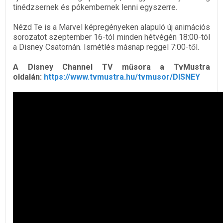
tinédzsernek és pókembernek lenni egyszerre.
Nézd Te is a Marvel képregényeken alapuló új animációs
sorozatot szeptember 16-tól minden hétvégén 18:00-tól
a Disney Csatornán. Ismétlés másnap reggel 7:00-től.
A Disney Channel TV műsora a TvMustra
oldalán:
https://www.tvmustra.hu/tvmusor/DISNEY