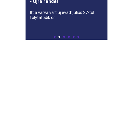
- Újra rendel
Itt a várva várt új évad: július 27-tól
folytatódik dr.