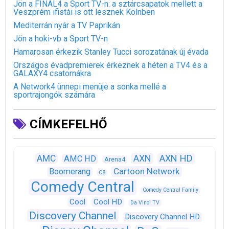
Jön a FINAL4 a Sport TV-n: a sztárcsapatok mellett a
Veszprém ifistái is ott lesznek Kölnben
Mediterrán nyár a TV Paprikán
Jön a hoki-vb a Sport TV-n
Hamarosan érkezik Stanley Tucci sorozatának új évada
Országos évadpremierek érkeznek a héten a TV4 és a
GALAXY4 csatornákra
A Network4 ünnepi menüje a sonka mellé a
sportrajongók számára
CÍMKEFELHŐ
AXN
AXN HD
AMC
AMC HD
Arena4
Cartoon Network
Boomerang
C8
Comedy Central
Comedy Central Family
Cool
Cool HD
Da Vinci TV
Discovery Channel
Discovery Channel HD