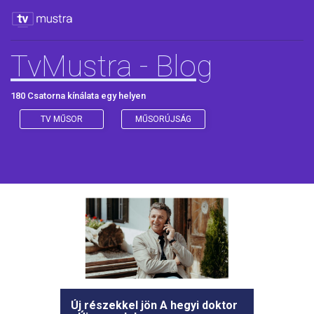
TvMustra - Blog
180 Csatorna kínálata egy helyen
TV MŰSOR
MŰSORÚJSÁG
Új részekkel jön A hegyi doktor