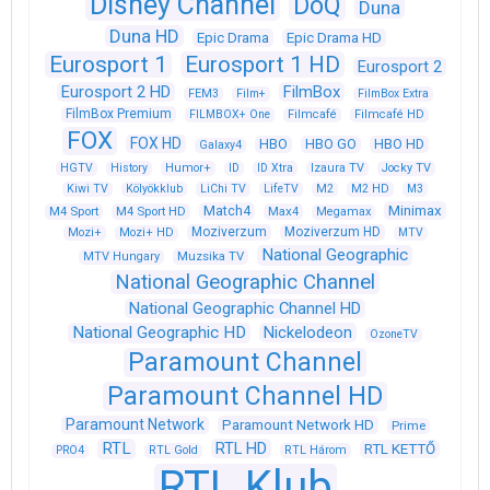
Disney Channel
DoQ
Duna
Duna HD
Epic Drama
Epic Drama HD
Eurosport 1
Eurosport 1 HD
Eurosport 2
Eurosport 2 HD
FilmBox
FEM3
Film+
FilmBox Extra
FilmBox Premium
FILMBOX+ One
Filmcafé
Filmcafé HD
FOX
FOX HD
HBO
HBO GO
HBO HD
Galaxy4
HGTV
History
Humor+
ID
ID Xtra
Izaura TV
Jocky TV
Kiwi TV
Kölyökklub
LiChi TV
LifeTV
M2
M2 HD
M3
Match4
Minimax
M4 Sport
M4 Sport HD
Max4
Megamax
Moziverzum
Moziverzum HD
Mozi+
Mozi+ HD
MTV
National Geographic
Muzsika TV
MTV Hungary
National Geographic Channel
National Geographic Channel HD
National Geographic HD
Nickelodeon
OzoneTV
Paramount Channel
Paramount Channel HD
Paramount Network
Paramount Network HD
Prime
RTL
RTL HD
RTL KETTŐ
PRO4
RTL Gold
RTL Három
RTL Klub