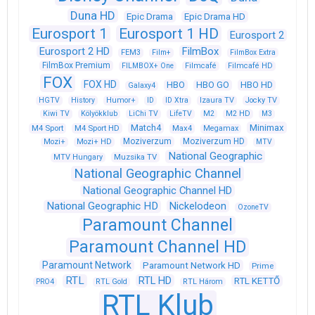
Duna HD
Epic Drama
Epic Drama HD
Eurosport 1
Eurosport 1 HD
Eurosport 2
Eurosport 2 HD
FilmBox
FEM3
Film+
FilmBox Extra
FilmBox Premium
FILMBOX+ One
Filmcafé
Filmcafé HD
FOX
FOX HD
HBO
HBO GO
HBO HD
Galaxy4
HGTV
History
Humor+
ID
ID Xtra
Izaura TV
Jocky TV
Kiwi TV
Kölyökklub
LiChi TV
LifeTV
M2
M2 HD
M3
Match4
Minimax
M4 Sport
M4 Sport HD
Max4
Megamax
Moziverzum
Moziverzum HD
Mozi+
Mozi+ HD
MTV
National Geographic
Muzsika TV
MTV Hungary
National Geographic Channel
National Geographic Channel HD
National Geographic HD
Nickelodeon
OzoneTV
Paramount Channel
Paramount Channel HD
Paramount Network
Paramount Network HD
Prime
RTL
RTL HD
RTL KETTŐ
PRO4
RTL Gold
RTL Három
RTL Klub