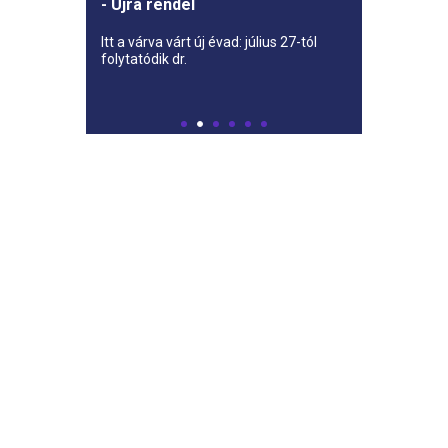
- Újra rendel
Itt a várva várt új évad: július 27-tól
folytatódik dr.