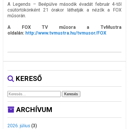
A Legends – Beépülve második évadát február 4-től
csütörtökönként 21 órakor láthatják a nézők a FOX
műsorán.
A FOX TV műsora a TvMustra
oldalán:
http://www.tvmustra.hu/tvmusor/FOX
KERESŐ
Keresés
ARCHÍVUM
2026. július
(
3
)