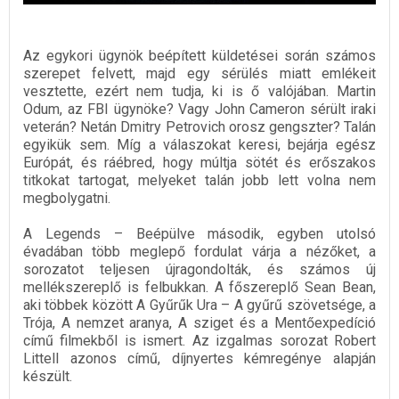
Az egykori ügynök beépített küldetései során számos
szerepet felvett, majd egy sérülés miatt emlékeit
vesztette, ezért nem tudja, ki is ő valójában. Martin
Odum, az FBI ügynöke? Vagy John Cameron sérült iraki
veterán? Netán Dmitry Petrovich orosz gengszter? Talán
egyikük sem. Míg a válaszokat keresi, bejárja egész
Európát, és ráébred, hogy múltja sötét és erőszakos
titkokat tartogat, melyeket talán jobb lett volna nem
megbolygatni.
A Legends – Beépülve második, egyben utolsó
évadában több meglepő fordulat várja a nézőket, a
sorozatot teljesen újragondolták, és számos új
mellékszereplő is felbukkan. A főszereplő Sean Bean,
aki többek között A Gyűrűk Ura – A gyűrű szövetsége, a
Trója, A nemzet aranya, A sziget és a Mentőexpedíció
című filmekből is ismert. Az izgalmas sorozat Robert
Littell azonos című, díjnyertes kémregénye alapján
készült.