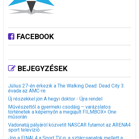
FACEBOOK
BEJEGYZÉSEK
Július 27-én érkezik a The Walking Dead: Dead City 3.
évada az AMC-re
Új részekkel jön A hegyi doktor - Újra rendel
Művészettől a gyermeki csodáig – varázslatos
történetek a képernyőn a megújult FILMBOX+ One
műsorán
Vadonatúj pályáról közvetít NASCAR futamot az ARENA4
sport televízió
Jön a FINAL4 a Sport TV-n: a sztárcsapatok mellett a