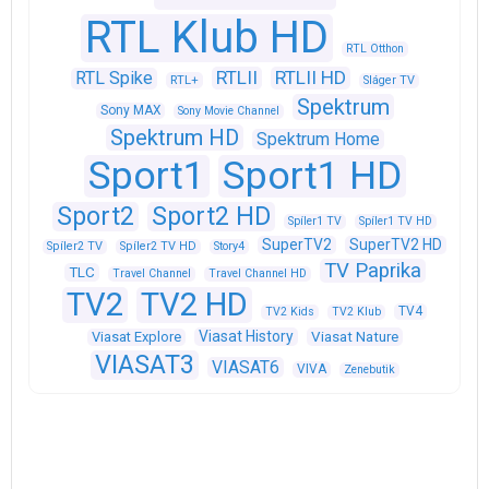
RTL Klub HD
RTL Otthon
RTLII
RTLII HD
RTL Spike
RTL+
Sláger TV
Spektrum
Sony MAX
Sony Movie Channel
Spektrum HD
Spektrum Home
Sport1
Sport1 HD
Sport2
Sport2 HD
Spíler1 TV
Spíler1 TV HD
SuperTV2
SuperTV2 HD
Spíler2 TV
Spíler2 TV HD
Story4
TV Paprika
TLC
Travel Channel
Travel Channel HD
TV2
TV2 HD
TV4
TV2 Kids
TV2 Klub
Viasat History
Viasat Explore
Viasat Nature
VIASAT3
VIASAT6
VIVA
Zenebutik