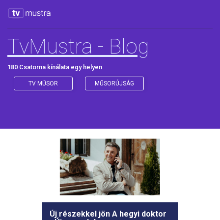
TvMustra - Blog
180 Csatorna kínálata egy helyen
TV MŰSOR
MŰSORÚJSÁG
Új részekkel jön A hegyi doktor