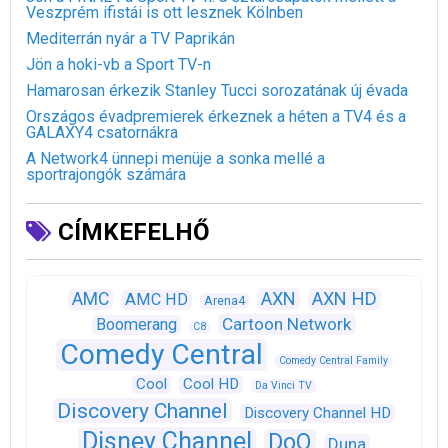
Veszprém ifistái is ott lesznek Kölnben
Mediterrán nyár a TV Paprikán
Jön a hoki-vb a Sport TV-n
Hamarosan érkezik Stanley Tucci sorozatának új évada
Országos évadpremierek érkeznek a héten a TV4 és a
GALAXY4 csatornákra
A Network4 ünnepi menüje a sonka mellé a
sportrajongók számára
CÍMKEFELHŐ
AXN
AXN HD
AMC
AMC HD
Arena4
Cartoon Network
Boomerang
C8
Comedy Central
Comedy Central Family
Cool
Cool HD
Da Vinci TV
Discovery Channel
Discovery Channel HD
Disney Channel
DoQ
Duna