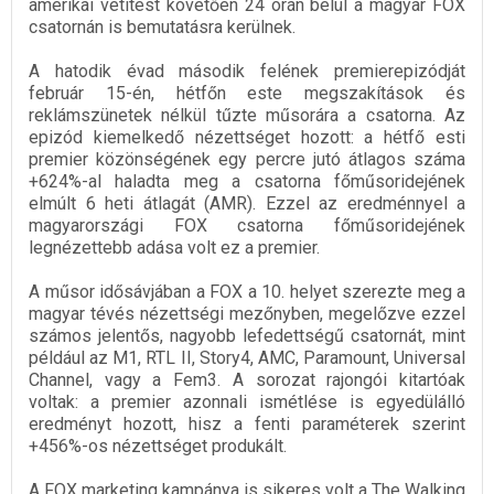
amerikai vetítést követően 24 órán belül a magyar FOX
csatornán is bemutatásra kerülnek.
A hatodik évad második felének premierepizódját
február 15-én, hétfőn este megszakítások és
reklámszünetek nélkül tűzte műsorára a csatorna. Az
epizód kiemelkedő nézettséget hozott: a hétfő esti
premier közönségének egy percre jutó átlagos száma
+624%-al haladta meg a csatorna főműsoridejének
elmúlt 6 heti átlagát (AMR). Ezzel az eredménnyel a
magyarországi FOX csatorna főműsoridejének
legnézettebb adása volt ez a premier.
A műsor idősávjában a FOX a 10. helyet szerezte meg a
magyar tévés nézettségi mezőnyben, megelőzve ezzel
számos jelentős, nagyobb lefedettségű csatornát, mint
például az M1, RTL II, Story4, AMC, Paramount, Universal
Channel, vagy a Fem3. A sorozat rajongói kitartóak
voltak: a premier azonnali ismétlése is egyedülálló
eredményt hozott, hisz a fenti paraméterek szerint
+456%-os nézettséget produkált.
A FOX marketing kampánya is sikeres volt a The Walking