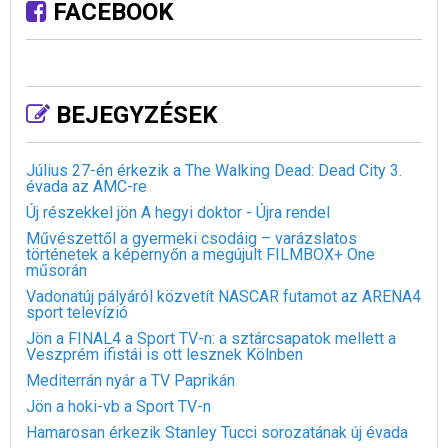
FACEBOOK
BEJEGYZÉSEK
Július 27-én érkezik a The Walking Dead: Dead City 3.
évada az AMC-re
Új részekkel jön A hegyi doktor - Újra rendel
Művészettől a gyermeki csodáig – varázslatos
történetek a képernyőn a megújult FILMBOX+ One
műsorán
Vadonatúj pályáról közvetít NASCAR futamot az ARENA4
sport televízió
Jön a FINAL4 a Sport TV-n: a sztárcsapatok mellett a
Veszprém ifistái is ott lesznek Kölnben
Mediterrán nyár a TV Paprikán
Jön a hoki-vb a Sport TV-n
Hamarosan érkezik Stanley Tucci sorozatának új évada