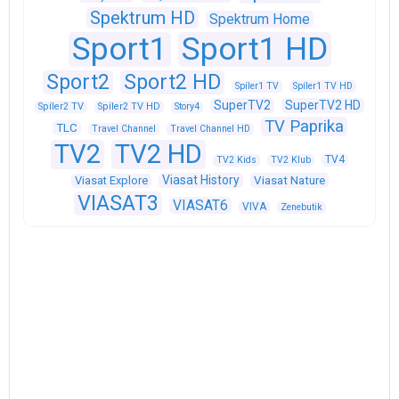
Spektrum HD
Spektrum Home
Sport1
Sport1 HD
Sport2
Sport2 HD
Spíler1 TV
Spíler1 TV HD
SuperTV2
SuperTV2 HD
Spíler2 TV
Spíler2 TV HD
Story4
TV Paprika
TLC
Travel Channel
Travel Channel HD
TV2
TV2 HD
TV4
TV2 Kids
TV2 Klub
Viasat History
Viasat Explore
Viasat Nature
VIASAT3
VIASAT6
VIVA
Zenebutik