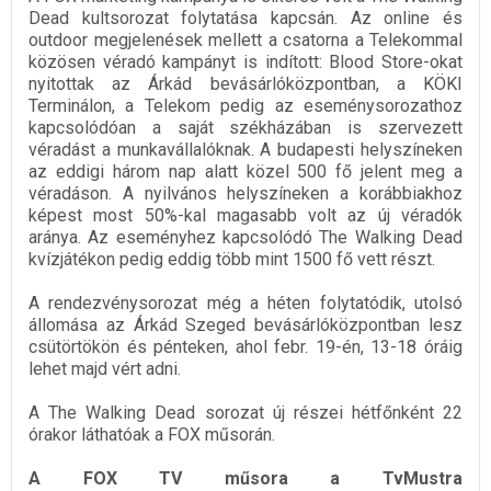
Dead kultsorozat folytatása kapcsán. Az online és
outdoor megjelenések mellett a csatorna a Telekommal
közösen véradó kampányt is indított: Blood Store-okat
nyitottak az Árkád bevásárlóközpontban, a KÖKI
Terminálon, a Telekom pedig az eseménysorozathoz
kapcsolódóan a saját székházában is szervezett
véradást a munkavállalóknak. A budapesti helyszíneken
az eddigi három nap alatt közel 500 fő jelent meg a
véradáson. A nyilvános helyszíneken a korábbiakhoz
képest most 50%-kal magasabb volt az új véradók
aránya. Az eseményhez kapcsolódó The Walking Dead
kvízjátékon pedig eddig több mint 1500 fő vett részt.
A rendezvénysorozat még a héten folytatódik, utolsó
állomása az Árkád Szeged bevásárlóközpontban lesz
csütörtökön és pénteken, ahol febr. 19-én, 13-18 óráig
lehet majd vért adni.
A The Walking Dead sorozat új részei hétfőnként 22
órakor láthatóak a FOX műsorán.
A FOX TV műsora a TvMustra