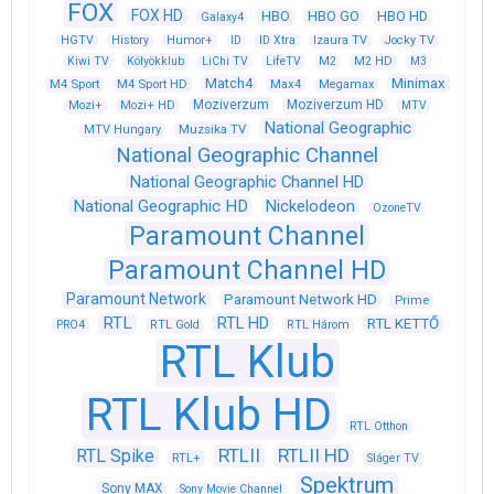
FOX
FOX HD
HBO
HBO GO
HBO HD
Galaxy4
HGTV
History
Humor+
ID
ID Xtra
Izaura TV
Jocky TV
Kiwi TV
Kölyökklub
LiChi TV
LifeTV
M2
M2 HD
M3
Match4
Minimax
M4 Sport
M4 Sport HD
Max4
Megamax
Moziverzum
Moziverzum HD
Mozi+
Mozi+ HD
MTV
National Geographic
Muzsika TV
MTV Hungary
National Geographic Channel
National Geographic Channel HD
National Geographic HD
Nickelodeon
OzoneTV
Paramount Channel
Paramount Channel HD
Paramount Network
Paramount Network HD
Prime
RTL
RTL HD
RTL KETTŐ
PRO4
RTL Gold
RTL Három
RTL Klub
RTL Klub HD
RTL Otthon
RTLII
RTLII HD
RTL Spike
RTL+
Sláger TV
Spektrum
Sony MAX
Sony Movie Channel