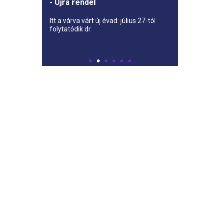
- Újra rendel
Itt a várva várt új évad: július 27-tól
folytatódik dr.