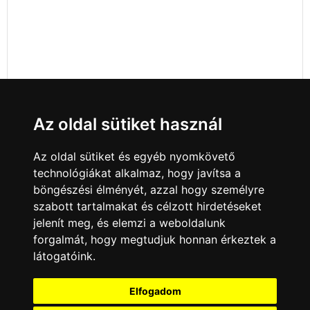
Az oldal sütiket használ
Az oldal sütiket és egyéb nyomkövető
technológiákat alkalmaz, hogy javítsa a
böngészési élményét, azzal hogy személyre
szabott tartalmakat és célzott hirdetéseket
jelenít meg, és elemzi a weboldalunk
forgalmát, hogy megtudjuk honnan érkeztek a
látogatóink.
Minden jog fenntartva © 2008 - 2026
4Web Kft.
Elfogadom
A csatornák a műsorváltoztatás jogát