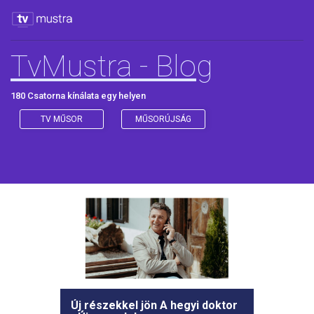
TvMustra - Blog
180 Csatorna kínálata egy helyen
TV MŰSOR
MŰSORÚJSÁG
Új részekkel jön A hegyi doktor