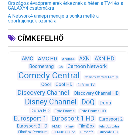
Országos évadpremierek érkeznek a héten a TV4 és a
GALAXY4 csatornákra
A Network4 ünnepi menüje a sonka mellé a
sportrajongók számára
CÍMKEFELHŐ
AXN
AXN HD
AMC
AMC HD
Arena4
Cartoon Network
Boomerang
C8
Comedy Central
Comedy Central Family
Cool
Cool HD
Da Vinci TV
Discovery Channel
Discovery Channel HD
Disney Channel
DoQ
Duna
Duna HD
Epic Drama
Epic Drama HD
Eurosport 1
Eurosport 1 HD
Eurosport 2
Eurosport 2 HD
FilmBox
FEM3
Film+
FilmBox Extra
FilmBox Premium
FILMBOX+ One
Filmcafé
Filmcafé HD