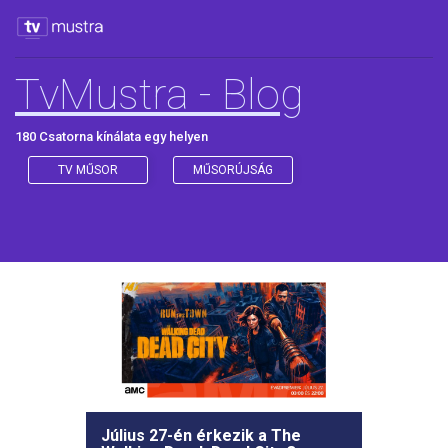
TvMustra - Blog
180 Csatorna kínálata egy helyen
TV MŰSOR
MŰSORÚJSÁG
Július 27-én érkezik a The