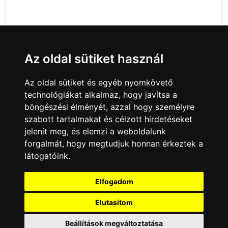
Az oldal sütiket használ
Az oldal sütiket és egyéb nyomkövető
technológiákat alkalmaz, hogy javítsa a
böngészési élményét, azzal hogy személyre
szabott tartalmakat és célzott hirdetéseket
jelenít meg, és elemzi a weboldalunk
forgalmát, hogy megtudjuk honnan érkeztek a
látogatóink.
Minden jog fenntartva © 2008 - 2026
4Web Kft.
Elfogadom
A csatornák a műsorváltoztatás jogát
fenntartják! A portál üzemeltetője semmiféle
Elutasítom
felelősséget nem vállal a weboldalon
megjelentetett hirdetések tartalmáért, illetve a
Beállítások megváltoztatása