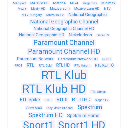
Match4
Minimax
M4 Sport
M4 Sport HD
Max4
Megamax
Moziverzum
Moziverzum HD
Mozi+
Mozi+ HD
MTV
National Geographic
Muzsika TV
MTV Hungary
National Geographic Channel
National Geographic Channel HD
National Geographic HD
Nickelodeon
OzoneTV
Paramount Channel
Paramount Channel HD
Paramount Network
Paramount Network HD
Prime
RTL
RTL HD
RTL KETTŐ
PRO4
RTL Gold
RTL Három
RTL Klub
RTL Klub HD
RTL Otthon
RTLII
RTLII HD
RTL Spike
RTL+
Sláger TV
Spektrum
Sony MAX
Sony Movie Channel
Spektrum HD
Spektrum Home
Sport1
Sport1 HD