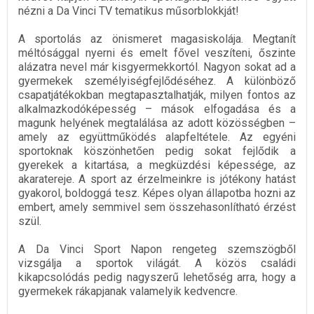
nézni a Da Vinci TV tematikus műsorblokkját!
A sportolás az önismeret magasiskolája. Megtanít
méltósággal nyerni és emelt fővel veszíteni, őszinte
alázatra nevel már kisgyermekkortól. Nagyon sokat ad a
gyermekek személyiségfejlődéséhez. A különböző
csapatjátékokban megtapasztalhatják, milyen fontos az
alkalmazkodóképesség – mások elfogadása és a
magunk helyének megtalálása az adott közösségben –
amely az együttműködés alapfeltétele. Az egyéni
sportoknak köszönhetően pedig sokat fejlődik a
gyerekek a kitartása, a megküzdési képessége, az
akaratereje. A sport az érzelmeinkre is jótékony hatást
gyakorol, boldoggá tesz. Képes olyan állapotba hozni az
embert, amely semmivel sem összehasonlítható érzést
szül.
A Da Vinci Sport Napon rengeteg szemszögből
vizsgálja a sportok világát. A közös családi
kikapcsolódás pedig nagyszerű lehetőség arra, hogy a
gyermekek rákapjanak valamelyik kedvencre.