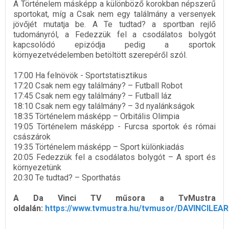
A Történelem másképp a különböző korokban népszerű
sportokat, míg a Csak nem egy találmány a versenyek
jövőjét mutatja be. A Te tudtad? a sportban rejlő
tudományról, a Fedezzük fel a csodálatos bolygót
kapcsolódó epizódja pedig a sportok
környezetvédelemben betöltött szerepéről szól.
17:00 Ha felnövök - Sportstatisztikus
17:20 Csak nem egy találmány? – Futball Robot
17:45 Csak nem egy találmány? – Futball láz
18:10 Csak nem egy találmány? – 3d nyalánkságok
18:35 Történelem másképp – Orbitális Olimpia
19:05 Történelem másképp - Furcsa sportok és római
császárok
19:35 Történelem másképp – Sport különkiadás
20:05 Fedezzük fel a csodálatos bolygót – A sport és
környezetünk
20:30 Te tudtad? – Sporthatás
A Da Vinci TV műsora a TvMustra
oldalán:
https://www.tvmustra.hu/tvmusor/DAVINCILEA