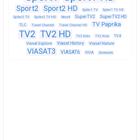
Sport2
Sport2 HD
Spíler1 TV
Spíler1 TV HD
SuperTV2
SuperTV2 HD
Spíler2 TV
Spíler2 TV HD
Story4
TV Paprika
TLC
Travel Channel
Travel Channel HD
TV2
TV2 HD
TV4
TV2 Kids
TV2 Klub
Viasat History
Viasat Explore
Viasat Nature
VIASAT3
VIASAT6
VIVA
Zenebutik