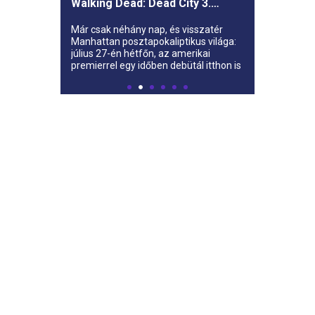
Walking Dead: Dead City 3.
évada az AMC-re
Már csak néhány nap, és visszatér
Manhattan posztapokaliptikus világa:
július 27-én hétfőn, az amerikai
premierrel egy időben debütál itthon is
az AMC-n a The Walking Dead: Dead
City harmadik évada.