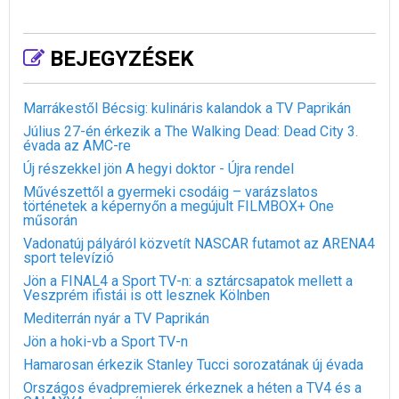
BEJEGYZÉSEK
Marrákestől Bécsig: kulináris kalandok a TV Paprikán
Július 27-én érkezik a The Walking Dead: Dead City 3.
évada az AMC-re
Új részekkel jön A hegyi doktor - Újra rendel
Művészettől a gyermeki csodáig – varázslatos
történetek a képernyőn a megújult FILMBOX+ One
műsorán
Vadonatúj pályáról közvetít NASCAR futamot az ARENA4
sport televízió
Jön a FINAL4 a Sport TV-n: a sztárcsapatok mellett a
Veszprém ifistái is ott lesznek Kölnben
Mediterrán nyár a TV Paprikán
Jön a hoki-vb a Sport TV-n
Hamarosan érkezik Stanley Tucci sorozatának új évada
Országos évadpremierek érkeznek a héten a TV4 és a