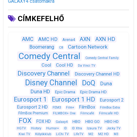
GALAXY4 csatornákra
CÍMKEFELHŐ
AXN
AXN HD
AMC
AMC HD
Arena4
Cartoon Network
Boomerang
C8
Comedy Central
Comedy Central Family
Cool
Cool HD
Da Vinci TV
Discovery Channel
Discovery Channel HD
Disney Channel
DoQ
Duna
Duna HD
Epic Drama
Epic Drama HD
Eurosport 1
Eurosport 1 HD
Eurosport 2
Eurosport 2 HD
FilmBox
FEM3
Film+
FilmBox Extra
FilmBox Premium
FILMBOX+ One
Filmcafé
Filmcafé HD
FOX
FOX HD
HBO
HBO GO
HBO HD
Galaxy4
HGTV
History
Humor+
ID
ID Xtra
Izaura TV
Jocky TV
Kiwi TV
Kölyökklub
LiChi TV
LifeTV
M2
M2 HD
M3