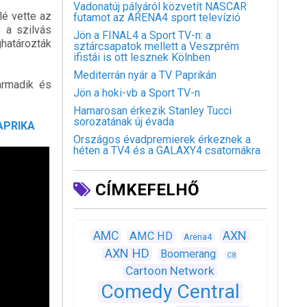
Vadonatúj pályáról közvetít NASCAR
lé vette az
futamot az ARENA4 sport televízió
ó a szilvás
Jön a FINAL4 a Sport TV-n: a
határozták
sztárcsapatok mellett a Veszprém
ifistái is ott lesznek Kölnben
Mediterrán nyár a TV Paprikán
armadik és
Jön a hoki-vb a Sport TV-n
Hamarosan érkezik Stanley Tucci
sorozatának új évada
PAPRIKA
Országos évadpremierek érkeznek a
héten a TV4 és a GALAXY4 csatornákra
CÍMKEFELHŐ
AXN
AMC
AMC HD
Arena4
AXN HD
Boomerang
C8
Cartoon Network
Comedy Central