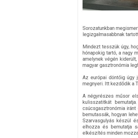
Sorozatunkban megismerte
legizgalmasabbnak tartott
Mindezt tesszük úgy, hog
hónapokig tartó, a nagy 
amelynek végén kiderült,
magyar gasztronómia legf
Az európai döntőig úgy j
megnyeri. Itt kezdődik a T
A négyrészes műsor első
kulisszatitkát bemutat
csúcsgasztronómia iránt 
bemutassák, hogyan lehet
Szarvasgulyás készül é
elhozza és bemutatja sa
elkészítés minden mozzan