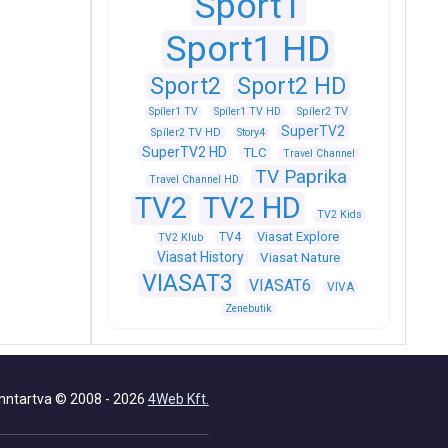
Sport1
Sport1 HD
Sport2
Sport2 HD
Spíler1 TV
Spíler1 TV HD
Spíler2 TV
SuperTV2
Spíler2 TV HD
Story4
SuperTV2 HD
TLC
Travel Channel
TV Paprika
Travel Channel HD
TV2
TV2 HD
TV2 Kids
Viasat Explore
TV4
TV2 Klub
Viasat History
Viasat Nature
VIASAT3
VIASAT6
VIVA
Zenebutik
nntartva © 2008 - 2026
4Web Kft.