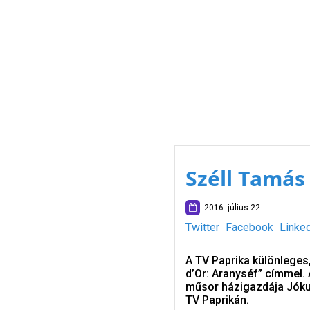
Széll Tamás
2016. július 22.
Twitter
Facebook
Linke
A TV Paprika különleges
d’Or: Aranyséf” címmel.
műsor házigazdája Jókut
TV Paprikán.