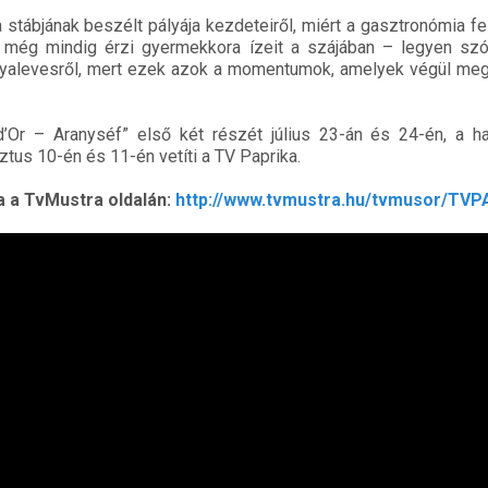
stábjának beszélt pályája kezdeteiről, miért a gasztronómia fe
ta, még mindig érzi gyermekkora ízeit a szájában – legyen sz
yalevesről, mert ezek azok a momentumok, amelyek végül meg
Or – Aranyséf” első két részét július 23-án és 24-én, a h
tus 10-én és 11-én vetíti a TV Paprika.
 a TvMustra oldalán:
http://www.tvmustra.hu/tvmusor/TV