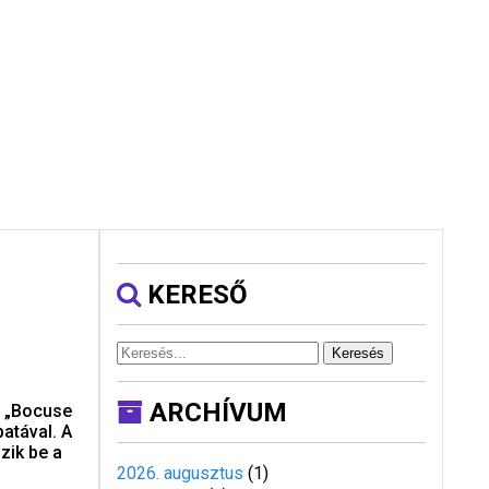
KERESŐ
Keresés
ARCHÍVUM
, „Bocuse
atával. A
zik be a
2026. augusztus
(
1
)