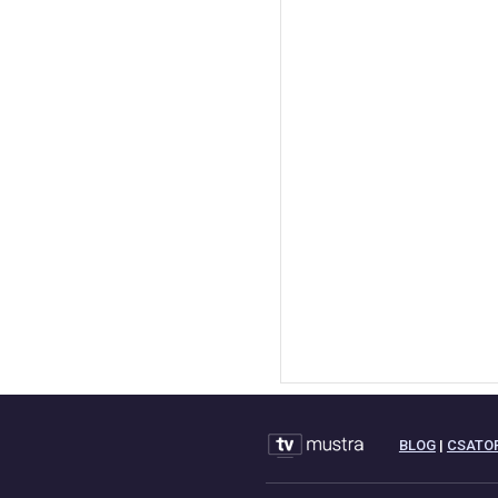
BLOG
|
CSATO