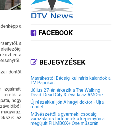
indenképp a
FACEBOOK
rsenytől, a
elejtezőig,
ndeközben a
ersenyről.
BEJEGYZÉSEK
azai döntőt
Marrákestől Bécsig: kulináris kalandok a
TV Paprikán
 izgalmát,
Július 27-én érkezik a The Walking
 terelik a
Dead: Dead City 3. évada az AMC-re
apata, hogy
Új részekkel jön A hegyi doktor - Újra
závalóiból.
rendel
 magyaráz,
Művészettől a gyermeki csodáig –
yekszik az
varázslatos történetek a képernyőn a
megújult FILMBOX+ One műsorán