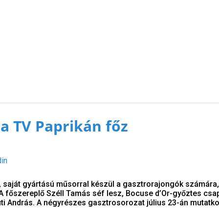
 a TV Paprikán főz
din
, saját gyártású műsorral készül a gasztrorajongók számára
 A főszereplő Széll Tamás séf lesz, Bocuse d’Or-győztes csap
i András. A négyrészes gasztrosorozat július 23-án mutatko