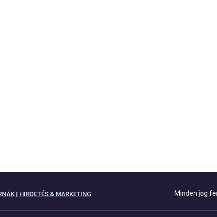
Minden jog fe
RNÁK
|
HIRDETÉS & MARKETING