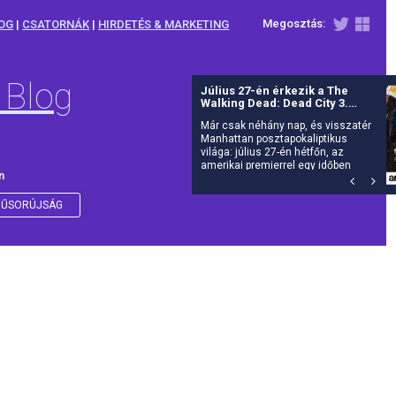
Megosztás:
OG
|
CSATORNÁK
|
HIRDETÉS & MARKETING
 Blog
Július 27-én érkezik a The
Walking Dead: Dead City 3.
évada az AMC-re
Már csak néhány nap, és visszatér
Manhattan posztapokaliptikus
világa: július 27-én hétfőn, az
amerikai premierrel egy időben
n
debütál itthon is az AMC-n a The
Walking Dead: Dead City harmadik
évada.
ŰSORÚJSÁG