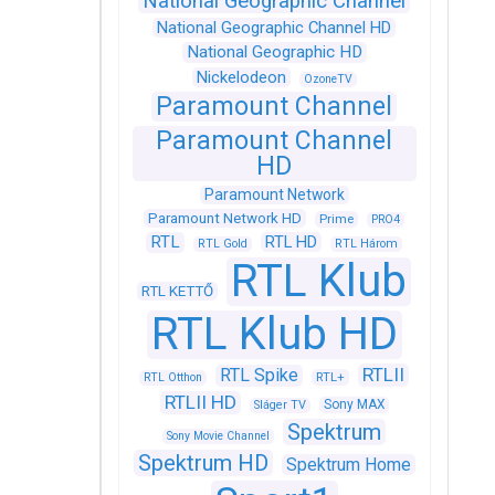
National Geographic Channel
National Geographic Channel HD
National Geographic HD
Nickelodeon
OzoneTV
Paramount Channel
Paramount Channel
HD
Paramount Network
Paramount Network HD
Prime
PRO4
RTL
RTL HD
RTL Gold
RTL Három
RTL Klub
RTL KETTŐ
RTL Klub HD
RTLII
RTL Spike
RTL+
RTL Otthon
RTLII HD
Sony MAX
Sláger TV
Spektrum
Sony Movie Channel
Spektrum HD
Spektrum Home