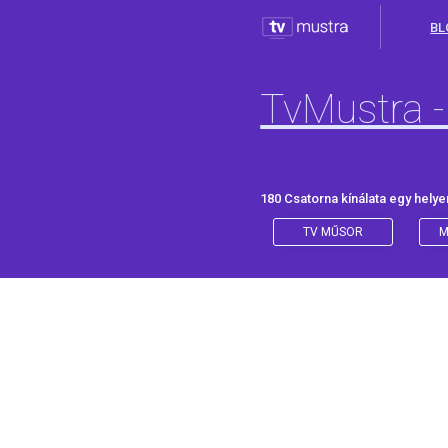
BL
TvMustra -
180 Csatorna kínálata egy helye
TV MŰSOR
M