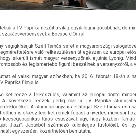
tjük a TV Paprika nézőit a világ egyik legrangosabbnak, de m
 szakácsversenyével, a Bocuse d’Or-ral.
y végigkísérjük Széll Tamás séfet a magyarországi válogatóve
megmérettetésre való felkészülésen át egészen az európai elős
 hogy sikerült ismét magyar versenyzőnek eljutnia Lyonig. Mi
ontosabb és legismertebb figurái beszélnek a versenyzőről, a v
uthat el valaki magyar színekben, ha 2016. február 18-án a h
V Paprika filmje is.
 két része a felkészülés, valamint az európai döntő minden
ja. A következő részek pedig már a TV Paprika stúdiójába
érdeklődőket. A stúdióba ugyanis ellátogat Széll Tamás és cs
 otthon is elkészíteni két remek fogást a nyertes menüsor hoz
s kecsegepaprikás túrós csuszával, úgy, hogy közben Tamás
ját „házi”, Japánból származó különleges füstölőjét, és ig
atát egyszerűen, közérthetően bemutatni.