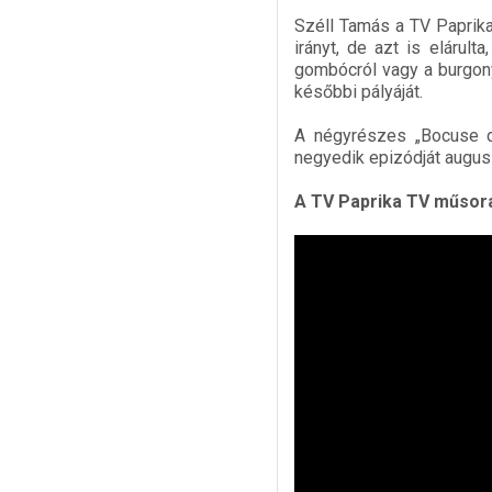
Széll Tamás a TV Paprika 
irányt, de azt is elárul
gombócról vagy a burgon
későbbi pályáját.
A négyrészes „Bocuse d’
negyedik epizódját augusz
A TV Paprika TV műsora