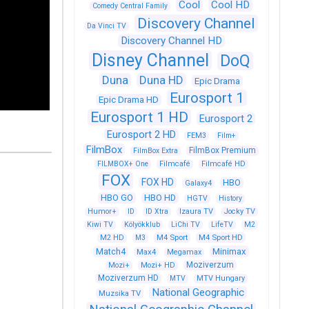
Cool
Cool HD
Comedy Central Family
Discovery Channel
Da Vinci TV
Discovery Channel HD
Disney Channel
DoQ
Duna
Duna HD
Epic Drama
Eurosport 1
Epic Drama HD
Eurosport 1 HD
Eurosport 2
Eurosport 2 HD
FEM3
Film+
FilmBox
FilmBox Premium
FilmBox Extra
FILMBOX+ One
Filmcafé
Filmcafé HD
FOX
FOX HD
HBO
Galaxy4
HBO GO
HBO HD
HGTV
History
Humor+
ID
ID Xtra
Izaura TV
Jocky TV
Kiwi TV
Kölyökklub
LiChi TV
LifeTV
M2
M4 Sport
M4 Sport HD
M2 HD
M3
Match4
Minimax
Max4
Megamax
Moziverzum
Mozi+
Mozi+ HD
Moziverzum HD
MTV
MTV Hungary
National Geographic
Muzsika TV