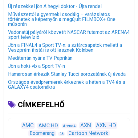
Új részekkel jön A hegyi doktor - Újra rendel
Művészettől a gyermeki csodáig – varázslatos
történetek a képernyőn a megújult FILMBOX+ One
műsorán
Vadonatúj pályáról közvetít NASCAR futamot az ARENA4
sport televízió
Jön a FINAL4 a Sport TV-n: a sztárcsapatok mellett a
Veszprém ifistái is ott lesznek Kölnben
Mediterrán nyár a TV Paprikán
Jön a hoki-vb a Sport TV-n
Hamarosan érkezik Stanley Tucci sorozatának új évada
Országos évadpremierek érkeznek a héten a TV4 és a
GALAXY4 csatornákra
CÍMKEFELHŐ
AXN
AXN HD
AMC
AMC HD
Arena4
Cartoon Network
Boomerang
C8