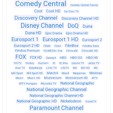
Comedy Central
Comedy Central Family
Cool
Cool HD
Da Vinci TV
Discovery Channel
Discovery Channel HD
Disney Channel
DoQ
Duna
Duna HD
Epic Drama
Epic Drama HD
Eurosport 1
Eurosport 1 HD
Eurosport 2
Eurosport 2 HD
FilmBox
FEM3
Film+
FilmBox Extra
FilmBox Premium
FILMBOX+ One
Filmcafé
Filmcafé HD
FOX
FOX HD
HBO
HBO GO
HBO HD
Galaxy4
HGTV
History
Humor+
ID
ID Xtra
Izaura TV
Jocky TV
Kiwi TV
Kölyökklub
LiChi TV
LifeTV
M2
M2 HD
M3
Match4
Minimax
M4 Sport
M4 Sport HD
Max4
Megamax
Moziverzum
Moziverzum HD
Mozi+
Mozi+ HD
MTV
National Geographic
Muzsika TV
MTV Hungary
National Geographic Channel
National Geographic Channel HD
National Geographic HD
Nickelodeon
OzoneTV
Paramount Channel