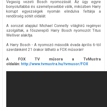
Vegasig vezeti Bosch nyomozását. Az ügy egyre
bonyolultabbá és személyesebbé válik, miközben Harry
korrupt egyezségek nyomán elindulva feltárja a
rendőrség sötét oldalát.
A sorozat alapjául Michael Connelly világhírű regényei
szolgáltak, a főszereplő Harry Bosch nyomozót Titus
Welliver alakítja.
A Harry Bosch - A nyomozó második évada április 6-tól
szerdánként 21 órakor látható a FOX műsorán!
A FOX TV műsora a TvMustra
oldalán:
http://www.tvmustra.hu/tvmusor/FOX