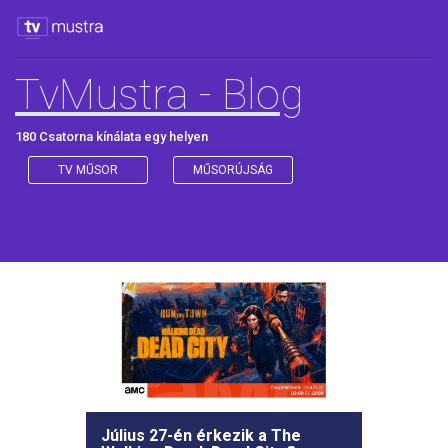
TvMustra - Blog
180 Csatorna kínálata egy helyen
TV MŰSOR
MŰSORÚJSÁG
Július 27-én érkezik a The