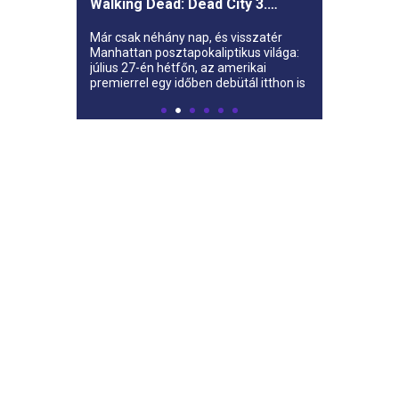
Walking Dead: Dead City 3.
évada az AMC-re
Már csak néhány nap, és visszatér
Manhattan posztapokaliptikus világa:
július 27-én hétfőn, az amerikai
premierrel egy időben debütál itthon is
az AMC-n a The Walking Dead: Dead
City harmadik évada.