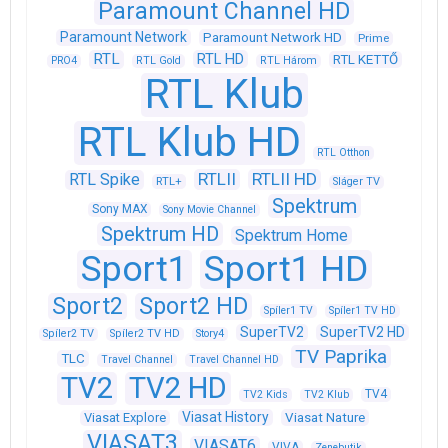
Paramount Channel HD
Paramount Network
Paramount Network HD
Prime
RTL
RTL HD
RTL KETTŐ
PRO4
RTL Gold
RTL Három
RTL Klub
RTL Klub HD
RTL Otthon
RTLII
RTLII HD
RTL Spike
RTL+
Sláger TV
Spektrum
Sony MAX
Sony Movie Channel
Spektrum HD
Spektrum Home
Sport1
Sport1 HD
Sport2
Sport2 HD
Spíler1 TV
Spíler1 TV HD
SuperTV2
SuperTV2 HD
Spíler2 TV
Spíler2 TV HD
Story4
TV Paprika
TLC
Travel Channel
Travel Channel HD
TV2
TV2 HD
TV4
TV2 Kids
TV2 Klub
Viasat History
Viasat Explore
Viasat Nature
VIASAT3
VIASAT6
VIVA
Zenebutik