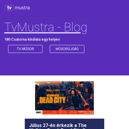
TvMustra - Blog
180 Csatorna kínálata egy helyen
TV MŰSOR
MŰSORÚJSÁG
Július 27-én érkezik a The