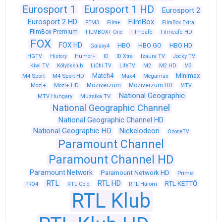
Eurosport 1
Eurosport 1 HD
Eurosport 2
Eurosport 2 HD
FilmBox
FEM3
Film+
FilmBox Extra
FilmBox Premium
FILMBOX+ One
Filmcafé
Filmcafé HD
FOX
FOX HD
HBO
HBO GO
HBO HD
Galaxy4
HGTV
History
Humor+
ID
ID Xtra
Izaura TV
Jocky TV
Kiwi TV
Kölyökklub
LiChi TV
LifeTV
M2
M2 HD
M3
Match4
Minimax
M4 Sport
M4 Sport HD
Max4
Megamax
Moziverzum
Moziverzum HD
Mozi+
Mozi+ HD
MTV
National Geographic
Muzsika TV
MTV Hungary
National Geographic Channel
National Geographic Channel HD
National Geographic HD
Nickelodeon
OzoneTV
Paramount Channel
Paramount Channel HD
Paramount Network
Paramount Network HD
Prime
RTL
RTL HD
RTL KETTŐ
PRO4
RTL Gold
RTL Három
RTL Klub