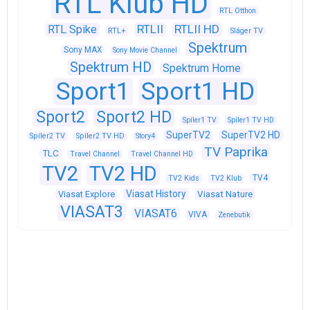
RTL Klub HD
RTL Otthon
RTLII
RTLII HD
RTL Spike
RTL+
Sláger TV
Spektrum
Sony MAX
Sony Movie Channel
Spektrum HD
Spektrum Home
Sport1
Sport1 HD
Sport2
Sport2 HD
Spíler1 TV
Spíler1 TV HD
SuperTV2
SuperTV2 HD
Spíler2 TV
Spíler2 TV HD
Story4
TV Paprika
TLC
Travel Channel
Travel Channel HD
TV2
TV2 HD
TV4
TV2 Kids
TV2 Klub
Viasat History
Viasat Explore
Viasat Nature
VIASAT3
VIASAT6
VIVA
Zenebutik