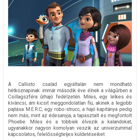
A Callisto család egyáltalán nem mondható
hétköznapinak: immár második éve élnek a világűrben a
Csillagszféra űrhajó fedélzetén. Miles, egy lelkes és
kíváncsi, ám kicsit meggondolatlan fiú, akinek a legjobb
pajtása M.E.R.C, egy robo-strucc, a hajó kapitánya pedig
nem más, mint az édesanyja, a tapasztalt és megfontolt
Phoebe. Miles és a többiek élvezik a kalandokat,
ugyanakkor nagyon komolyan veszik az univerzummal
kapcsolatos, felelősségteljes küldetéseiket.