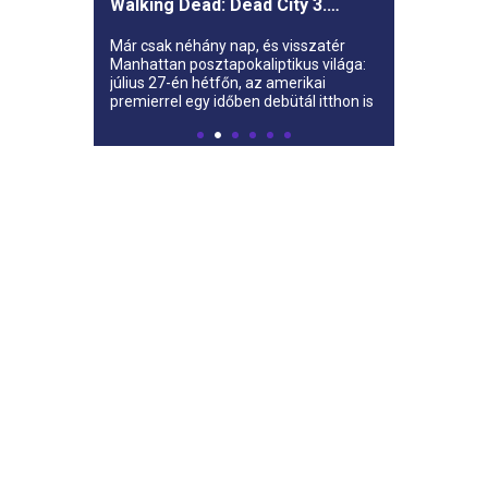
Walking Dead: Dead City 3.
évada az AMC-re
Már csak néhány nap, és visszatér
Manhattan posztapokaliptikus világa:
július 27-én hétfőn, az amerikai
premierrel egy időben debütál itthon is
az AMC-n a The Walking Dead: Dead
City harmadik évada.