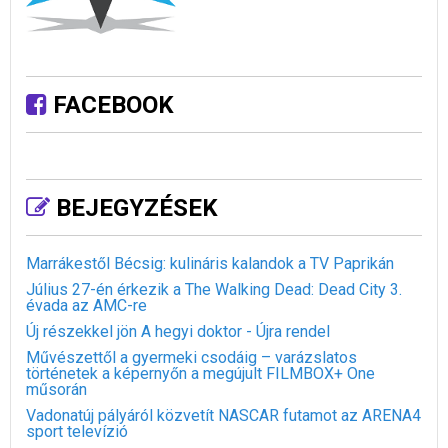
FACEBOOK
BEJEGYZÉSEK
Marrákestől Bécsig: kulináris kalandok a TV Paprikán
Július 27-én érkezik a The Walking Dead: Dead City 3.
évada az AMC-re
Új részekkel jön A hegyi doktor - Újra rendel
Művészettől a gyermeki csodáig – varázslatos
történetek a képernyőn a megújult FILMBOX+ One
műsorán
Vadonatúj pályáról közvetít NASCAR futamot az ARENA4
sport televízió