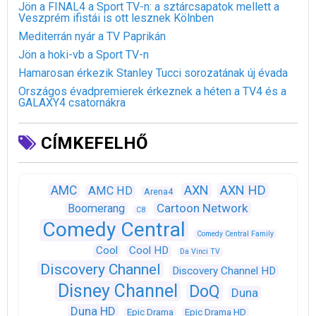
Jön a FINAL4 a Sport TV-n: a sztárcsapatok mellett a
Veszprém ifistái is ott lesznek Kölnben
Mediterrán nyár a TV Paprikán
Jön a hoki-vb a Sport TV-n
Hamarosan érkezik Stanley Tucci sorozatának új évada
Országos évadpremierek érkeznek a héten a TV4 és a
GALAXY4 csatornákra
CÍMKEFELHŐ
AXN
AXN HD
AMC
AMC HD
Arena4
Cartoon Network
Boomerang
C8
Comedy Central
Comedy Central Family
Cool
Cool HD
Da Vinci TV
Discovery Channel
Discovery Channel HD
Disney Channel
DoQ
Duna
Duna HD
Epic Drama
Epic Drama HD