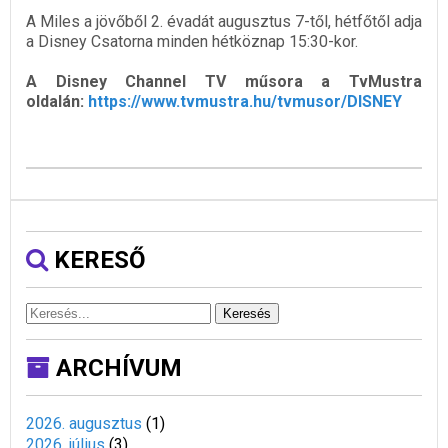
A Miles a jövőből 2. évadát augusztus 7-től, hétfőtől adja
a Disney Csatorna minden hétköznap 15:30-kor.
A Disney Channel TV műsora a TvMustra
oldalán:
https://www.tvmustra.hu/tvmusor/DISNEY
KERESŐ
Keresés
ARCHÍVUM
2026. augusztus
(
1
)
2026. július
(
3
)