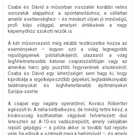
Csaba és Dávid a műsorban visszatér korábbi netes
sorozatuk alapjaihoz: a spontaneitáshoz, a vállaltan
amatőr esetlenséghez – és mindezt olyan jó minőségű,
profi képi világgal, amelyet értékelnek a nagy
képernyőhöz szokott nézők is.
A két műsorvezető még inkább testközelbe hozza az
eseményeket – legyen szó a világ legnagyobb
repülőgépének pilótafülkéjéről, utazásról a világ
legfélelmetesebb katonai csapatszállítóján vagy az
amerikai harci gép pusztító fegyverének elsütéséről.
Csaba és Dávid egy lehetőséget sem hagy ki, hogy
kipróbálja a legelképesztőbb gépeket, legtalálékonyabb
találmányokat és leghihetetlenebb építményeket
Európa-szerte.
A csapat egy vagány operatőrrel, Kovács Róberttel
egészült ki. A néha kétbalkezes, de mindig tettre kész, a
kíváncsiság kiolthatatlan vágyával felvértezett duó
leteszteli az A-10-es vadászrepülőt, amely valójában
repülő gépágyú – a pilóta akkor is tovább tud repülni
vele, ha ellövik a szárnyát meg a hajtóművét –, és amely