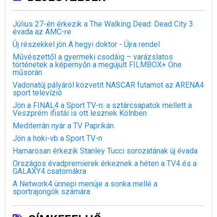
Július 27-én érkezik a The Walking Dead: Dead City 3.
évada az AMC-re
Új részekkel jön A hegyi doktor - Újra rendel
Művészettől a gyermeki csodáig – varázslatos
történetek a képernyőn a megújult FILMBOX+ One
műsorán
Vadonatúj pályáról közvetít NASCAR futamot az ARENA4
sport televízió
Jön a FINAL4 a Sport TV-n: a sztárcsapatok mellett a
Veszprém ifistái is ott lesznek Kölnben
Mediterrán nyár a TV Paprikán
Jön a hoki-vb a Sport TV-n
Hamarosan érkezik Stanley Tucci sorozatának új évada
Országos évadpremierek érkeznek a héten a TV4 és a
GALAXY4 csatornákra
A Network4 ünnepi menüje a sonka mellé a
sportrajongók számára