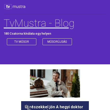
TvMustra - Blog
180 Csatorna kínálata egy helyen
TV MŰSOR
MŰSORÚJSÁG
Új részekkel jön A hegyi doktor