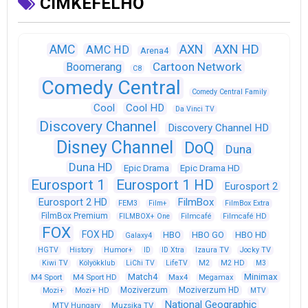
CÍMKEFELHŐ
AXN
AXN HD
AMC
AMC HD
Arena4
Cartoon Network
Boomerang
C8
Comedy Central
Comedy Central Family
Cool
Cool HD
Da Vinci TV
Discovery Channel
Discovery Channel HD
Disney Channel
DoQ
Duna
Duna HD
Epic Drama
Epic Drama HD
Eurosport 1
Eurosport 1 HD
Eurosport 2
Eurosport 2 HD
FilmBox
FEM3
Film+
FilmBox Extra
FilmBox Premium
FILMBOX+ One
Filmcafé
Filmcafé HD
FOX
FOX HD
HBO
HBO GO
HBO HD
Galaxy4
HGTV
History
Humor+
ID
ID Xtra
Izaura TV
Jocky TV
Kiwi TV
Kölyökklub
LiChi TV
LifeTV
M2
M2 HD
M3
Match4
Minimax
M4 Sport
M4 Sport HD
Max4
Megamax
Moziverzum
Moziverzum HD
Mozi+
Mozi+ HD
MTV
National Geographic
Muzsika TV
MTV Hungary