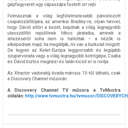
gépfegyverét egy cápaszájra festett orr rejti.
Felmásznak a világ legfélelmetesebb páncélozott
csapatszállítójára, az amerikai Bradley-re, olyan hévvel,
hogy Dávid eltöri a kezét, bejutnak a világ legnagyobb
utasszállító repülőinek titkos járataiba, aminek a
létezéséről soha nem is hallottak – a nézők is
elképednek majd, ha meglátják, mi van a burkolat mögött.
De legyen az Kelet-Európa leggyorsabb és legújabb
szupervonata vagy a világ legnagyobb kotrógépe, Csaba
és Dávid biztos megnézi és talán kicsit el is rontja.
Az Xtractor vadonatúj évada március 15-től látható, csak
a Discovery Channel műsorán.
A Discovery Channel TV műsora a TvMustra
oldalán:
http://www.tvmustra.hu/tvmusor/DISCOVERYC