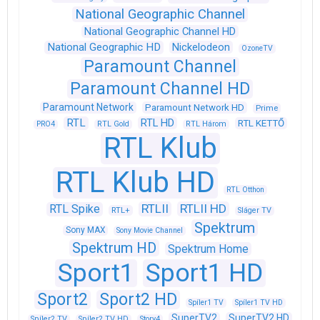
National Geographic Channel
National Geographic Channel HD
National Geographic HD
Nickelodeon
OzoneTV
Paramount Channel
Paramount Channel HD
Paramount Network
Paramount Network HD
Prime
RTL
RTL HD
RTL KETTŐ
PRO4
RTL Gold
RTL Három
RTL Klub
RTL Klub HD
RTL Otthon
RTLII
RTLII HD
RTL Spike
RTL+
Sláger TV
Spektrum
Sony MAX
Sony Movie Channel
Spektrum HD
Spektrum Home
Sport1
Sport1 HD
Sport2
Sport2 HD
Spíler1 TV
Spíler1 TV HD
SuperTV2
SuperTV2 HD
Spíler2 TV
Spíler2 TV HD
Story4