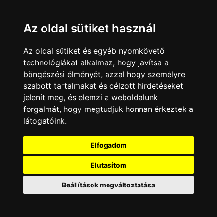
Az oldal sütiket használ
Az oldal sütiket és egyéb nyomkövető
technológiákat alkalmaz, hogy javítsa a
böngészési élményét, azzal hogy személyre
szabott tartalmakat és célzott hirdetéseket
jelenít meg, és elemzi a weboldalunk
forgalmát, hogy megtudjuk honnan érkeztek a
látogatóink.
Minden jog fenntartva © 2008 - 2026
4Web Kft.
Elfogadom
A csatornák a műsorváltoztatás jogát
Elutasítom
fenntartják! A portál üzemeltetője semmiféle
felelősséget nem vállal a weboldalon
megjelentetett hirdetések tartalmáért, illetve a
Beállítások megváltoztatása
hirdetésekhez feltöltött képekért!