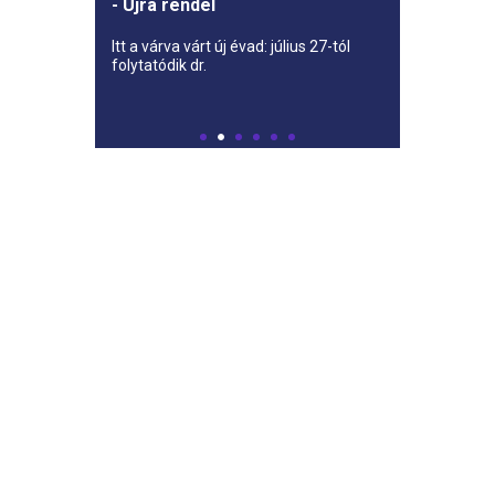
- Újra rendel
Itt a várva várt új évad: július 27-tól
folytatódik dr.