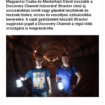
Magyarósi Csaba és Mesterházi Dávid visszatér a
Discovery Channel műsorára! Xtractor című új
sorozatukban ismét nagy gépeket tesztelnek és
tesznek tönkre, vicces és veszélyes szituációkba
keveredve. A saját gyártásként készülő Xtractor
sugárzási jogait a Discovery Channel a régió több
országára is megvásárolta.