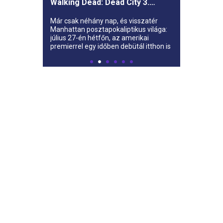
Walking Dead: Dead City 3.
évada az AMC-re
Már csak néhány nap, és visszatér
Manhattan posztapokaliptikus világa:
július 27-én hétfőn, az amerikai
premierrel egy időben debütál itthon is
az AMC-n a The Walking Dead: Dead
City harmadik évada.