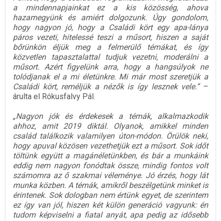
a mindennapjainkat ez a kis közösség, ahova
hazamegyünk és amiért dolgozunk. Úgy gondolom,
hogy nagyon jó, hogy a Családi kört egy apa-lánya
páros vezeti, hitelessé teszi a műsort, hiszen a saját
bőrünkön éljük meg a felmerülő témákat, és így
közvetlen tapasztalattal tudjuk vezetni, moderálni a
műsort. Azért figyelünk arra, hogy a hangsúlyok ne
tolódjanak el a mi életünkre. Mi már most szeretjük a
Családi kört, reméljük a nézők is így lesznek vele.”
–
árulta el Rókusfalvy Pál.
„Nagyon jók és érdekesek a témák, alkalmazkodik
ahhoz, amit 2019 diktál. Olyanok, amikkel minden
család találkozik valamilyen úton-módon. Örülök neki,
hogy apuval közösen vezethetjük ezt a műsort. Sok időt
töltünk együtt a magánéletünkben, és bár a munkáink
eddig nem nagyon fonódtak össze, mindig fontos volt
számomra az ő szakmai véleménye. Jó érzés, hogy lát
munka közben. A témák, amikről beszélgetünk minket is
érintenek. Sok dologban nem értünk egyet, de szerintem
ez így van jól, hiszen két külön generáció vagyunk: én
tudom képviselni a fiatal anyát, apa pedig az idősebb