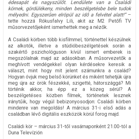
édesapát és nagyszülőt. Lendülete van a Családi
körnek, gördülékeny, minden beszélgetésbe bele tudok
mélyedni. Egyszerűen elröpül az idő a felvétel alatt!”
–
tette hozzá Rókusfalvy Lili, akit az M2 Petőfi TV
műsorvezetőjeként ismerhettek meg a nézők.
A Családi körben több kisfilmmel, történettel készülnek
az alkotók, illetve a stúdióbeszélgetések során a
szakértő pszichológuson kívül ismert emberek is
megszólalnak majd az adásokban. A műsorvezetők a
meghívott vendégekkel olyan kérdésekre keresik a
választ, mint hogy mit jelent számunkra a család?
Hogyan óvjuk meg belső körünket és miként tehetjük újra
meg újra az örök fészekké, szigetté, hátországgá? Mi
történik akkor, ha épp ez a közeg sérül? A
beszélgetéses közben filmek, történetek lesznek
iránytűik, hogy végül bebizonyosodjon: Családi körben
mindenre van megoldás! A március 31-i első adás a
családban lévő digitális eszközök körül forog majd.
Családi kör – március 31-től vasárnaponként 21.00-tól a
Duna Televízión