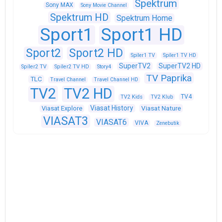
Spektrum
Sony MAX
Sony Movie Channel
Spektrum HD
Spektrum Home
Sport1
Sport1 HD
Sport2
Sport2 HD
Spíler1 TV
Spíler1 TV HD
SuperTV2
SuperTV2 HD
Spíler2 TV
Spíler2 TV HD
Story4
TV Paprika
TLC
Travel Channel
Travel Channel HD
TV2
TV2 HD
TV4
TV2 Kids
TV2 Klub
Viasat History
Viasat Explore
Viasat Nature
VIASAT3
VIASAT6
VIVA
Zenebutik