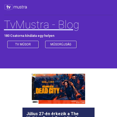
TvMustra - Blog
180 Csatorna kínálata egy helyen
TV MŰSOR
MŰSORÚJSÁG
Július 27-én érkezik a The