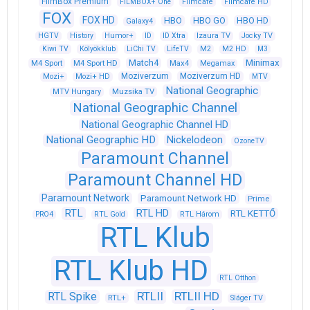
FilmBox Premium
FILMBOX+ One
Filmcafé
Filmcafé HD
FOX
FOX HD
HBO
HBO GO
HBO HD
Galaxy4
HGTV
History
Humor+
ID
ID Xtra
Izaura TV
Jocky TV
Kiwi TV
Kölyökklub
LiChi TV
LifeTV
M2
M2 HD
M3
Match4
Minimax
M4 Sport
M4 Sport HD
Max4
Megamax
Moziverzum
Moziverzum HD
Mozi+
Mozi+ HD
MTV
National Geographic
Muzsika TV
MTV Hungary
National Geographic Channel
National Geographic Channel HD
National Geographic HD
Nickelodeon
OzoneTV
Paramount Channel
Paramount Channel HD
Paramount Network
Paramount Network HD
Prime
RTL
RTL HD
RTL KETTŐ
PRO4
RTL Gold
RTL Három
RTL Klub
RTL Klub HD
RTL Otthon
RTLII
RTLII HD
RTL Spike
RTL+
Sláger TV