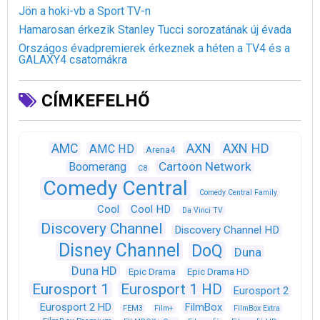
Jön a hoki-vb a Sport TV-n
Hamarosan érkezik Stanley Tucci sorozatának új évada
Országos évadpremierek érkeznek a héten a TV4 és a
GALAXY4 csatornákra
CÍMKEFELHŐ
AXN
AXN HD
AMC
AMC HD
Arena4
Cartoon Network
Boomerang
C8
Comedy Central
Comedy Central Family
Cool
Cool HD
Da Vinci TV
Discovery Channel
Discovery Channel HD
Disney Channel
DoQ
Duna
Duna HD
Epic Drama
Epic Drama HD
Eurosport 1
Eurosport 1 HD
Eurosport 2
Eurosport 2 HD
FilmBox
FEM3
Film+
FilmBox Extra