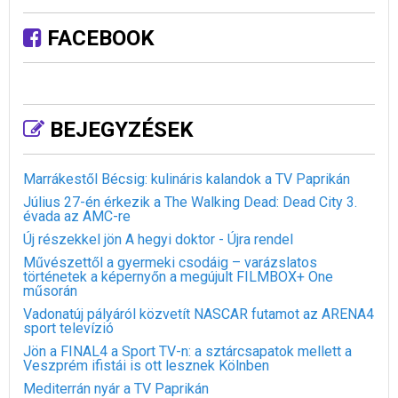
FACEBOOK
BEJEGYZÉSEK
Marrákestől Bécsig: kulináris kalandok a TV Paprikán
Július 27-én érkezik a The Walking Dead: Dead City 3.
évada az AMC-re
Új részekkel jön A hegyi doktor - Újra rendel
Művészettől a gyermeki csodáig – varázslatos
történetek a képernyőn a megújult FILMBOX+ One
műsorán
Vadonatúj pályáról közvetít NASCAR futamot az ARENA4
sport televízió
Jön a FINAL4 a Sport TV-n: a sztárcsapatok mellett a
Veszprém ifistái is ott lesznek Kölnben
Mediterrán nyár a TV Paprikán