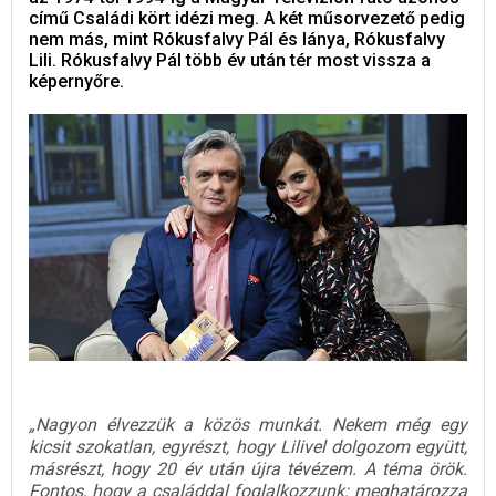
című Családi kört idézi meg. A két műsorvezető pedig
nem más, mint Rókusfalvy Pál és lánya, Rókusfalvy
Lili. Rókusfalvy Pál több év után tér most vissza a
képernyőre.
„Nagyon élvezzük a közös munkát. Nekem még egy
kicsit szokatlan, egyrészt, hogy Lilivel dolgozom együtt,
másrészt, hogy 20 év után újra tévézem. A téma örök.
Fontos, hogy a családdal foglalkozzunk: meghatározza