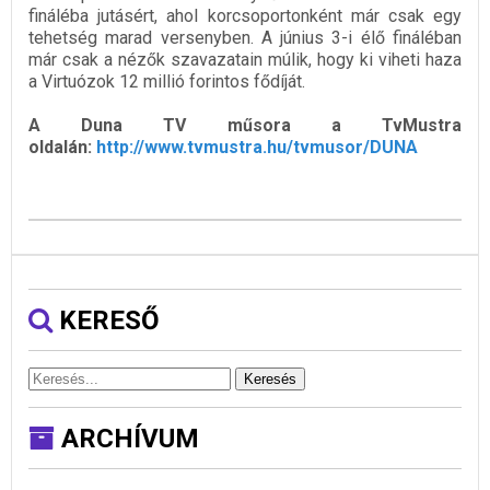
fináléba jutásért, ahol korcsoportonként már csak egy
tehetség marad versenyben. A június 3-i élő fináléban
már csak a nézők szavazatain múlik, hogy ki viheti haza
a Virtuózok 12 millió forintos fődíját.
A Duna TV műsora a TvMustra
oldalán:
http://www.tvmustra.hu/tvmusor/DUNA
KERESŐ
Keresés
ARCHÍVUM