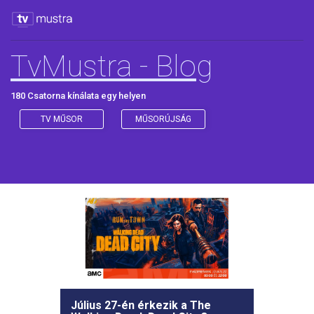
TvMustra - Blog
180 Csatorna kínálata egy helyen
TV MŰSOR
MŰSORÚJSÁG
Új részekkel jön A hegyi doktor