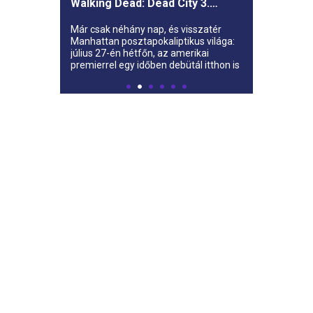
- Újra rendel
Itt a várva várt új évad: július 27-tól
folytatódik dr.