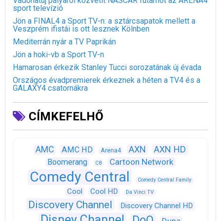
Vadonatúj pályáról közvetít NASCAR futamot az ARENA4
sport televízió
Jön a FINAL4 a Sport TV-n: a sztárcsapatok mellett a
Veszprém ifistái is ott lesznek Kölnben
Mediterrán nyár a TV Paprikán
Jön a hoki-vb a Sport TV-n
Hamarosan érkezik Stanley Tucci sorozatának új évada
Országos évadpremierek érkeznek a héten a TV4 és a
GALAXY4 csatornákra
CÍMKEFELHŐ
AXN
AXN HD
AMC
AMC HD
Arena4
Cartoon Network
Boomerang
C8
Comedy Central
Comedy Central Family
Cool
Cool HD
Da Vinci TV
Discovery Channel
Discovery Channel HD
Disney Channel
DoQ