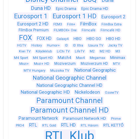
Duna
Duna HD
Epic Drama
Epic Drama HD
Eurosport 1
Eurosport 1 HD
Eurosport 2
Eurosport 2 HD
FilmBox
FEM3
Film+
FilmBox Extra
FilmBox Premium
FILMBOX+ One
Filmcafé
Filmcafé HD
FOX
FOX HD
HBO
HBO GO
HBO HD
Galaxy4
HGTV
History
Humor+
ID
ID Xtra
Izaura TV
Jocky TV
Kiwi TV
Kölyökklub
LiChi TV
LifeTV
M2
M2 HD
M3
Match4
Minimax
M4 Sport
M4 Sport HD
Max4
Megamax
Moziverzum
Moziverzum HD
Mozi+
Mozi+ HD
MTV
National Geographic
Muzsika TV
MTV Hungary
National Geographic Channel
National Geographic Channel HD
National Geographic HD
Nickelodeon
OzoneTV
Paramount Channel
Paramount Channel HD
Paramount Network
Paramount Network HD
Prime
RTL
RTL HD
RTL KETTŐ
PRO4
RTL Gold
RTL Három
RTL Klub