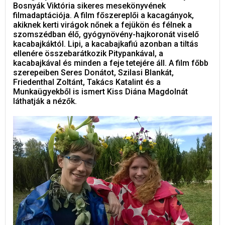
Bosnyák Viktória sikeres mesekönyvének
filmadaptációja. A film főszereplői a kacagányok,
akiknek kerti virágok nőnek a fejükön és félnek a
szomszédban élő, gyógynövény-hajkoronát viselő
kacabajkáktól. Lipi, a kacabajkafiú azonban a tiltás
ellenére összebarátkozik Pitypankával, a
kacabajkával és minden a feje tetejére áll. A film főbb
szerepeiben Seres Donátot, Szilasi Blankát,
Friedenthal Zoltánt, Takács Katalint és a
Munkaügyekből is ismert Kiss Diána Magdolnát
láthatják a nézők.