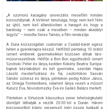
„A szomorú kacagány univerzális mesefilm minden
korosztálynak. A történet tanulsága, hogy nem kell félni
az újtól, nem kell állandósítani a haragot és hogy a
barátság – nem csak a mesében – minden akadályt
legyőz” – mondta Seres Tamás, a film rendezője.
A Duna közszolgálati csatornán a Család-barát egész
héten a gyereknapra készül. Hétfőtől péntekig 10 órától
ismert emberek gyermekeikkel közösen állnak társ-
műsorvezetőnek. Hétfőn a Bon-Bon együttesből ismert
Szolnoki Péter és lánya, kedden Kökény Beatrix Európa-
bajnok kézilabdázó és két gyermeke, szerdán Hajas
László mesterfodrász és fia, csütörtökön Sasvári
Sándor színész és lánya, pénteken pedig Kóbor János,
az Omega frontembere, valamint lánya vezeti a műsort
Kurucz Éva, Novodomszky Éva és Gaskó Balázs mellett.
Pénteken a Virtuózok klasszikus zenei tehetségkutató
döntőjét láthatják a nézők 20:30-tól a Dunán. Három
korcsoportból kilenc versenyző méri össze tudását a