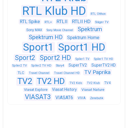
RTL Klub HD
RTL Otthon
RTLII
RTLII HD
RTL Spike
RTL+
Sláger TV
Spektrum
Sony MAX
Sony Movie Channel
Spektrum HD
Spektrum Home
Sport1
Sport1 HD
Sport2
Sport2 HD
Spíler1 TV
Spíler1 TV HD
SuperTV2
SuperTV2 HD
Spíler2 TV
Spíler2 TV HD
Story4
TV Paprika
TLC
Travel Channel
Travel Channel HD
TV2
TV2 HD
TV4
TV2 Kids
TV2 Klub
Viasat History
Viasat Explore
Viasat Nature
VIASAT3
VIASAT6
VIVA
Zenebutik