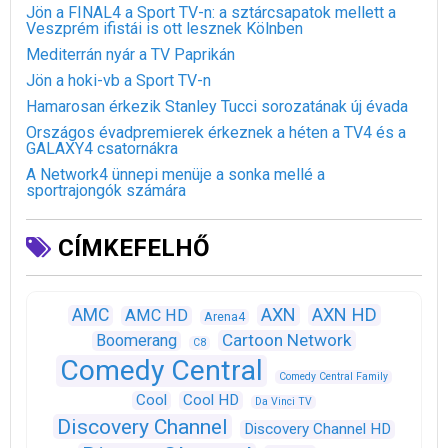
Jön a FINAL4 a Sport TV-n: a sztárcsapatok mellett a
Veszprém ifistái is ott lesznek Kölnben
Mediterrán nyár a TV Paprikán
Jön a hoki-vb a Sport TV-n
Hamarosan érkezik Stanley Tucci sorozatának új évada
Országos évadpremierek érkeznek a héten a TV4 és a
GALAXY4 csatornákra
A Network4 ünnepi menüje a sonka mellé a
sportrajongók számára
CÍMKEFELHŐ
AXN
AXN HD
AMC
AMC HD
Arena4
Cartoon Network
Boomerang
C8
Comedy Central
Comedy Central Family
Cool
Cool HD
Da Vinci TV
Discovery Channel
Discovery Channel HD