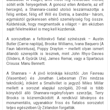
sötét erők fenyegetnek. A gonosz ellen Amberle, az elf
hercegnő, a Shannara-család utolsó leszármazottja: a
félig ember, félig elf Will és Eretria, a bandita– három,
egymástól gyökeresen eltérő személyiség fog össze.
Küldetésük, hogy megmentsék a világot – ám eközben
saját félelmeikkel is meg kell küzdeniük.
A sorozatban a feltörekvő fiatal színészek – Austin
Butler (Carrie naplója), Brooke Williams, Ivana Baquero (A
Faun labirintusa), Poppy Drayton – mellett olyan ismert
állandó szereplők is lesznek, mint John Rhys-Davies
(Sliders, A Gyűrűk Ura), James Remar, vagy a Spartacus
Crixusa: Manu Bennett.
A Shannara – A jövő krónikája készítői: Jon Favreau
(Vasember) és Jonathan Liebesman (Tini nindzsa
teknőcök), íróként a Smallvillet is jegyző Miles Millar
mellett a sorozat alapjául szolgáló, 20-nál is több
könyvből álló Shannara-regényfolyam szerzője, Terry
Brooks is közreműködött. A rendkívül látványos és
monumentális, ugyanakkor friss és fiatalos sorozatot
teljes egészében Új-Zélandon forgatták.