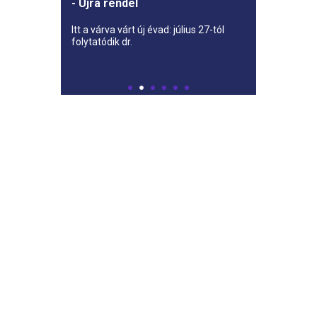
- Újra rendel
Itt a várva várt új évad: július 27-tól
folytatódik dr.