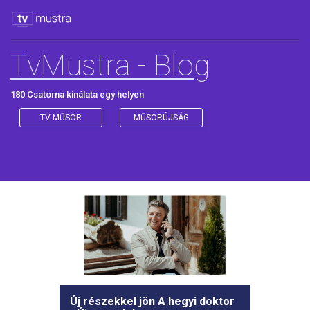
TvMustra - Blog
180 Csatorna kínálata egy helyen
TV MŰSOR
MŰSORÚJSÁG
Új részekkel jön A hegyi doktor