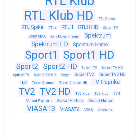
RTL Klub
RTL Klub HD
RTL Otthon
RTLII
RTLII HD
RTL Spike
RTL+
Sláger TV
Spektrum
Sony MAX
Sony Movie Channel
Spektrum HD
Spektrum Home
Sport1
Sport1 HD
Sport2
Sport2 HD
Spíler1 TV
Spíler1 TV HD
SuperTV2
SuperTV2 HD
Spíler2 TV
Spíler2 TV HD
Story4
TV Paprika
TLC
Travel Channel
Travel Channel HD
TV2
TV2 HD
TV4
TV2 Kids
TV2 Klub
Viasat History
Viasat Explore
Viasat Nature
VIASAT3
VIASAT6
VIVA
Zenebutik