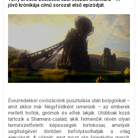
jövő krónikája című sorozat első epizódját.
Évezredekkel civilizációnk pusztulása után bolygónkat –
amit ekkor már Négyföldként ismerünk – az emberek
mellett trollok, gnómok és elfek lakják. Utóbbiak közé
tartozik a Shannara-család, akik felmenőik révén olyan
természetfeletti képességek birtokosai, amelyek
segítségével döntően befolyásolhatják a világ
alakulását. A világét, amit most rég feledésbe merült,