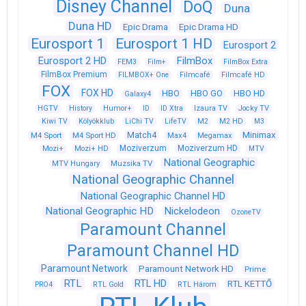
Disney Channel
DoQ
Duna
Duna HD
Epic Drama
Epic Drama HD
Eurosport 1
Eurosport 1 HD
Eurosport 2
Eurosport 2 HD
FilmBox
FEM3
Film+
FilmBox Extra
FilmBox Premium
FILMBOX+ One
Filmcafé
Filmcafé HD
FOX
FOX HD
HBO
HBO GO
HBO HD
Galaxy4
HGTV
History
Humor+
ID
ID Xtra
Izaura TV
Jocky TV
Kiwi TV
Kölyökklub
LiChi TV
LifeTV
M2
M2 HD
M3
Match4
Minimax
M4 Sport
M4 Sport HD
Max4
Megamax
Moziverzum
Moziverzum HD
Mozi+
Mozi+ HD
MTV
National Geographic
Muzsika TV
MTV Hungary
National Geographic Channel
National Geographic Channel HD
National Geographic HD
Nickelodeon
OzoneTV
Paramount Channel
Paramount Channel HD
Paramount Network
Paramount Network HD
Prime
RTL
RTL HD
RTL KETTŐ
PRO4
RTL Gold
RTL Három