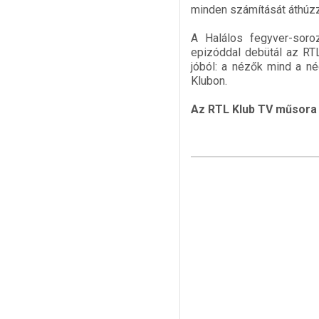
minden számítását áthúzz
A Halálos fegyver-soroz
epizóddal debütál az RT
jóból: a nézők mind a n
Klubon.
Az RTL Klub TV műsora 