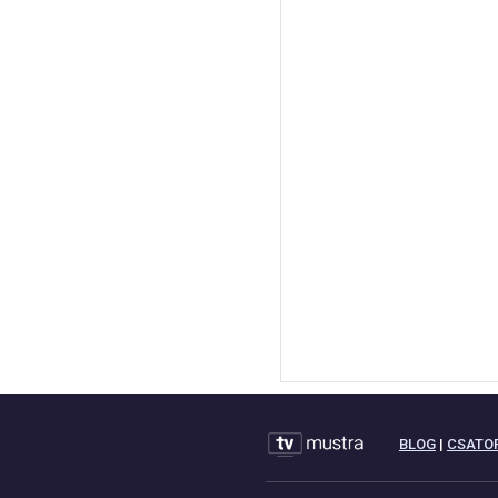
BLOG
|
CSATO