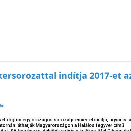
ersorozattal indítja 2017-et a
din
vet rögtön egy országos sorozatpremierrel indítja, ugyanis j
atornán láthatják Magyarországon a Halálos fegyver című
 Az USA-ban ősszel debütált széria a kultikus, Mel Gibson és