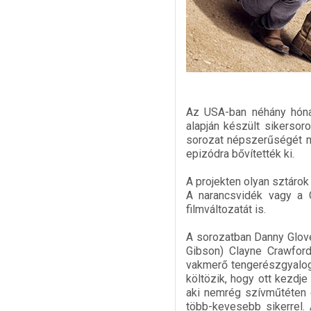
Az USA-ban néhány hónap
alapján készült sikersoro
sorozat népszerűségét mi
epizódra bővítették ki.
A projekten olyan sztárok
A narancsvidék vagy a C
filmváltozatát is.
A sorozatban Danny Glove
Gibson) Clayne Crawford 
vakmerő tengerészgyalog
költözik, hogy ott kezdje
aki nemrég szívműtéten e
több-kevesebb sikerrel. 