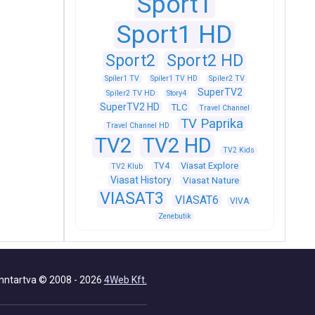
Sport1
Sport1 HD
Sport2
Sport2 HD
Spíler1 TV
Spíler1 TV HD
Spíler2 TV
SuperTV2
Spíler2 TV HD
Story4
SuperTV2 HD
TLC
Travel Channel
TV Paprika
Travel Channel HD
TV2
TV2 HD
TV2 Kids
Viasat Explore
TV4
TV2 Klub
Viasat History
Viasat Nature
VIASAT3
VIASAT6
VIVA
Zenebutik
nntartva © 2008 - 2026
4Web Kft.