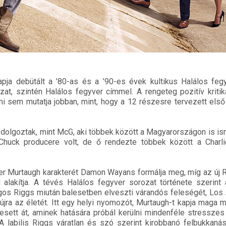
ja debütált a ’80-as és a ’90-es évek kultikus Halálos fegyv
zat, szintén Halálos fegyver címmel. A rengeteg pozitív kritik
 sem mutatja jobban, mint, hogy a 12 részesre tervezett els
 dolgoztak, mint McG, aki többek között a Magyarországon is is
huck producere volt, de ő rendezte többek között a Charli
r Murtaugh karakterét Damon Wayans formálja meg, míg az új 
alakítja. A tévés Halálos fegyver sorozat története szerint
os Riggs miután balesetben elveszti várandós feleségét, Los
 újra az életét. Itt egy helyi nyomozót, Murtaugh-t kapja maga me
sett át, aminek hatására próbál kerülni mindenféle stresszes 
A labilis Riggs váratlan és szó szerint kirobbanó felbukkan