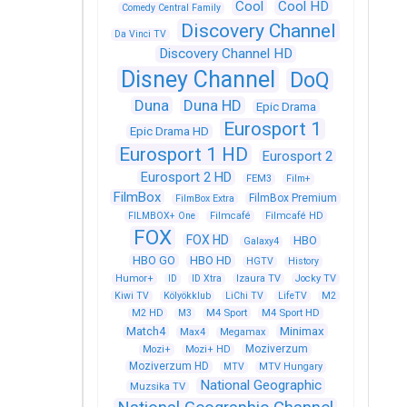
Cool
Cool HD
Comedy Central Family
Discovery Channel
Da Vinci TV
Discovery Channel HD
Disney Channel
DoQ
Duna
Duna HD
Epic Drama
Eurosport 1
Epic Drama HD
Eurosport 1 HD
Eurosport 2
Eurosport 2 HD
FEM3
Film+
FilmBox
FilmBox Premium
FilmBox Extra
FILMBOX+ One
Filmcafé
Filmcafé HD
FOX
FOX HD
HBO
Galaxy4
HBO GO
HBO HD
HGTV
History
Humor+
ID
ID Xtra
Izaura TV
Jocky TV
Kiwi TV
Kölyökklub
LiChi TV
LifeTV
M2
M4 Sport
M4 Sport HD
M2 HD
M3
Match4
Minimax
Max4
Megamax
Moziverzum
Mozi+
Mozi+ HD
Moziverzum HD
MTV
MTV Hungary
National Geographic
Muzsika TV