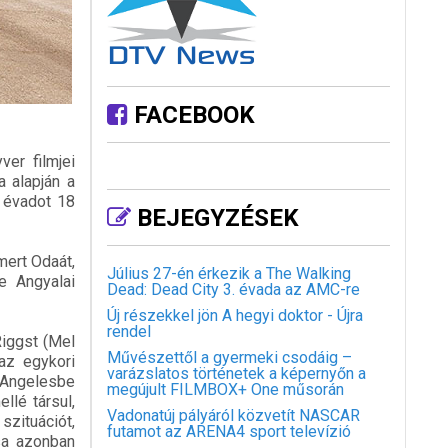
FACEBOOK
er filmjei
a alapján a
ő évadot 18
BEJEGYZÉSEK
mert Odaát,
Július 27-én érkezik a The Walking
e Angyalai
Dead: Dead City 3. évada az AMC-re
Új részekkel jön A hegyi doktor - Újra
rendel
Riggst (Mel
Művészettől a gyermeki csodáig –
 az egykori
varázslatos történetek a képernyőn a
 Angelesbe
megújult FILMBOX+ One műsorán
llé társul,
Vadonatúj pályáról közvetít NASCAR
szituációt,
futamot az ARENA4 sport televízió
ása azonban