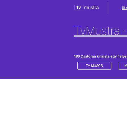
BL
TvMustra -
180 Csatorna kínálata egy helye
TV MŰSOR
M