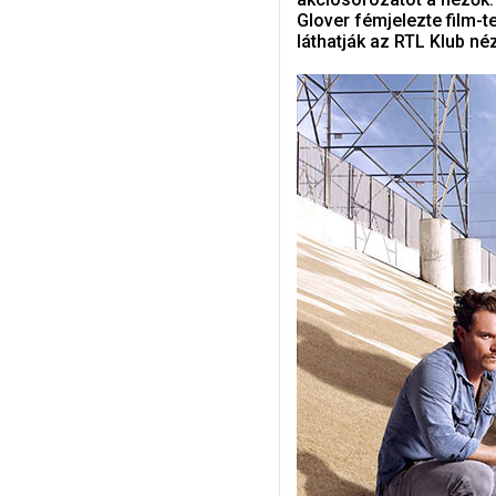
Glover fémjelezte film-t
láthatják az RTL Klub né