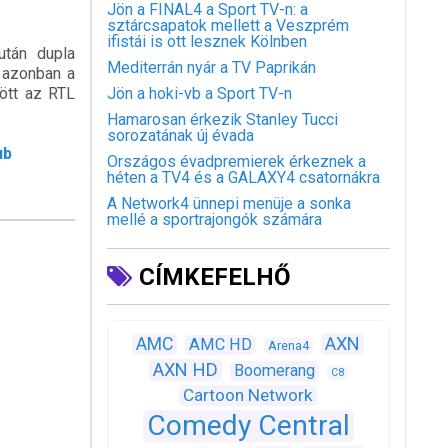
Jön a FINAL4 a Sport TV-n: a
sztárcsapatok mellett a Veszprém
ifistái is ott lesznek Kölnben
után dupla
Mediterrán nyár a TV Paprikán
 azonban a
ött az RTL
Jön a hoki-vb a Sport TV-n
Hamarosan érkezik Stanley Tucci
sorozatának új évada
ub
Országos évadpremierek érkeznek a
héten a TV4 és a GALAXY4 csatornákra
A Network4 ünnepi menüje a sonka
mellé a sportrajongók számára
CÍMKEFELHŐ
AXN
AMC
AMC HD
Arena4
AXN HD
Boomerang
C8
Cartoon Network
Comedy Central