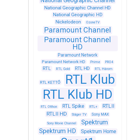
National Geographic Channel
National Geographic Channel HD
National Geographic HD
Nickelodeon
OzoneTV
Paramount Channel
Paramount Channel
HD
Paramount Network
Paramount Network HD
Prime
PRO4
RTL
RTL HD
RTL Gold
RTL Három
RTL Klub
RTL KETTŐ
RTL Klub HD
RTLII
RTL Spike
RTL+
RTL Otthon
RTLII HD
Sony MAX
Sláger TV
Spektrum
Sony Movie Channel
Spektrum HD
Spektrum Home