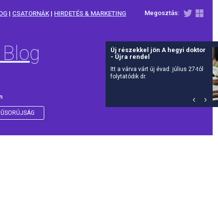
Megosztás:
OG
|
CSATORNÁK
|
HIRDETÉS & MARKETING
 Blog
Új részekkel jön A hegyi doktor
- Újra rendel
Itt a várva várt új évad: július 27-tól
folytatódik dr.
n
ŰSORÚJSÁG