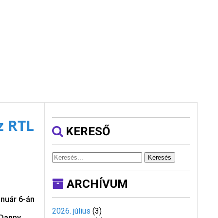
z RTL
KERESŐ
Keresés
ARCHÍVUM
anuár 6-án
2026. július
(
3
)
 Danny