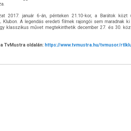
a.
at 2017. január 6-án, pénteken 21.10-kor, a Barátok közt 
L Klubon. A legendás eredeti filmek rajongói sem maradnak ki
égy klasszikus művet megtekinthetik december 27. és 30. köz
a TvMustra oldalán:
https://www.tvmustra.hu/tvmusor/rtlkl