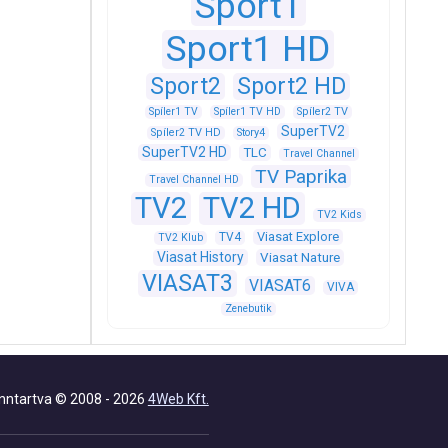
Sport1
Sport1 HD
Sport2
Sport2 HD
Spíler1 TV
Spíler1 TV HD
Spíler2 TV
SuperTV2
Spíler2 TV HD
Story4
SuperTV2 HD
TLC
Travel Channel
TV Paprika
Travel Channel HD
TV2
TV2 HD
TV2 Kids
Viasat Explore
TV4
TV2 Klub
Viasat History
Viasat Nature
VIASAT3
VIASAT6
VIVA
Zenebutik
nntartva © 2008 - 2026
4Web Kft.