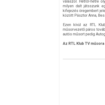
válaszol. Hétről-hétre o
milyen dalt játsszunk 
kifejezés öregembert je
között Pásztor Anna, Bes
Ezen kívül az RTL Klub
műsorvezető páros tovább
autós műsort pedig Autog
Az RTL Klub TV műsora 