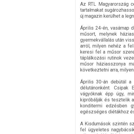
Az RTL Magyarország cél
tartalmakat sugározhasson
új magazin kerülhet a leg
Április 24-én, vasárnap 
műsort, melynek házia
gyermekvállalás után viss
arról, milyen nehéz a fe
keresi fel a műsor szere
táplálkozási rutinok ve
műsor háziasszonya más
következtetni arra, mily
Április 30-án debütál 
délutánonként. Csipak 
vágyóknak épp úgy, min
kipróbálják és teszteli
konditermi edzésben gy
egészséges diétákhoz és 
A Kisdumások szintén szo
fel ügyeletes nagybácsi