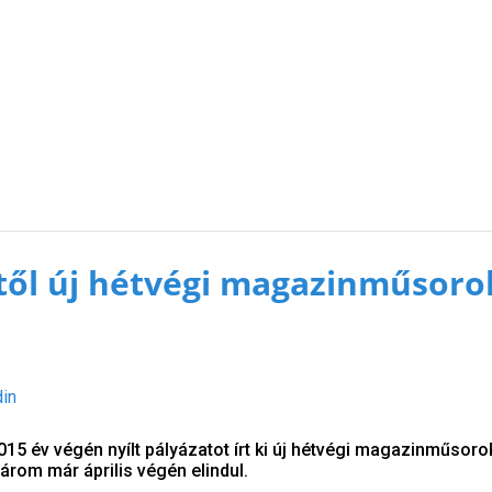
étől új hétvégi magazinműsoro
din
5 év végén nyílt pályázatot írt ki új hétvégi magazinműsoro
árom már április végén elindul.