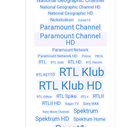
National Geographic Channel
National Geographic Channel HD
National Geographic HD
Nickelodeon
OzoneTV
Paramount Channel
Paramount Channel
HD
Paramount Network
Paramount Network HD
Prime
PRO4
RTL
RTL HD
RTL Gold
RTL Három
RTL Klub
RTL KETTŐ
RTL Klub HD
RTLII
RTL Spike
RTL+
RTL Otthon
RTLII HD
Sony MAX
Sláger TV
Spektrum
Sony Movie Channel
Spektrum HD
Spektrum Home