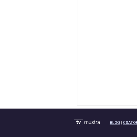
BLOG
|
CSATO