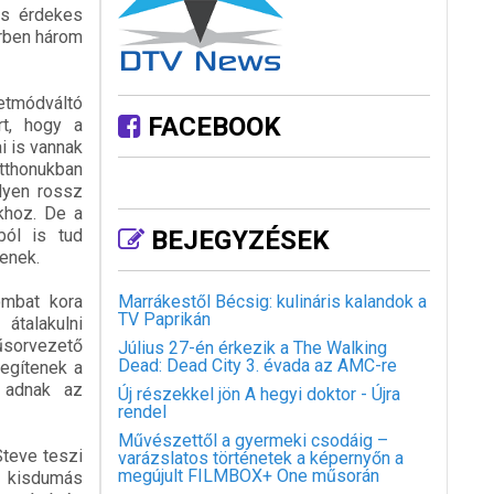
és érdekes
örben három
letmódváltó
FACEBOOK
t, hogy a
i is vannak
otthonukban
ilyen rossz
khoz. De a
ból is tud
BEJEGYZÉSEK
enek.
ombat kora
Marrákestől Bécsig: kulináris kalandok a
TV Paprikán
átalakulni
űsorvezető
Július 27-én érkezik a The Walking
Dead: Dead City 3. évada az AMC-re
egítenek a
t adnak az
Új részekkel jön A hegyi doktor - Újra
rendel
Művészettől a gyermeki csodáig –
Steve teszi
varázslatos történetek a képernyőn a
megújult FILMBOX+ One műsorán
i kisdumás