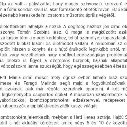
ja az volt a pályázattal, hogy magas színvonalú, korszerű 
 a főműsoridőn kívül is, akár formabontó ötletek révén. Első k
nézettebb kereskedelmi csatorna műsorára április végétől.
délelőttönként láthatják a nézők A segítség házhoz jön című é
sszonya Tomán Szabina lesz. Ő maga is megküzdött azér
za tudjon térni a modellkedéshez, tehát személyes tapasztalata
lszedett kilókat leadni és életmódot váltani. A műsorban az 
plőit, hiszen a konyha és a hűtő árulkodik leginkább arról, m
zettek vagy vezethetnek nagy eséllyel egészségügyi problémá
 jelekre is figyel, a szereplők bőrének, hajának állapotá
en változásokra lenne szükségük, hogy egészségesebben élhess
a Fitt Mánia című műsor, mely egész évben látható lesz sz
Emese és Faragó Melinda segít majd a fogyókúrázóknak, 
t azoknak, akik már régóta szeretnek sportolni. A két m
k a legkeményebb csoportos órákat. A műsorban szakemberek s
akorlatokkal, izomcsoportonkénti edzéstervvel, recepteke
kibogozzák a táplálékkiegészítők kusza világát.
mbatonként jelentkezik, melyben a Heti Hetes sztárja, Hajdú 
ként a hét aktuális kérdéseit, amire négy 6 és 10 év között