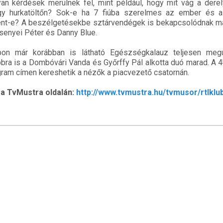
lyan kérdések merülnek fel, mint például, hogy mit vág a der
egy hurkatöltőn? Sok-e ha 7 fiúba szerelmes az ember és a
lent-e? A beszélgetésekbe sztárvendégek is bekapcsolódnak ma
senyei Péter és Danny Blue.
on már korábban is látható Egészségkalauz teljesen megú
ra is a Dombóvári Vanda és Győrffy Pál alkotta duó marad. A
ram címen kereshetik a nézők a piacvezető csatornán.
a TvMustra oldalán:
http://www.tvmustra.hu/tvmusor/rtlklu