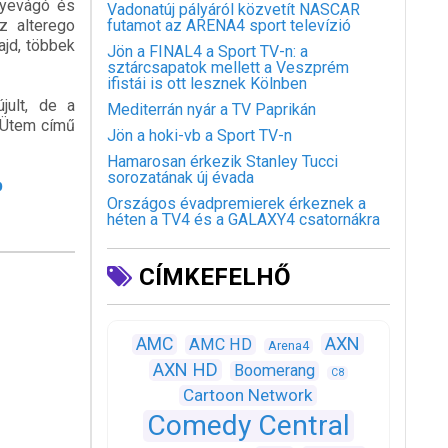
elyevágó és
Vadonatúj pályáról közvetít NASCAR
z alterego
futamot az ARENA4 sport televízió
jd, többek
Jön a FINAL4 a Sport TV-n: a
sztárcsapatok mellett a Veszprém
ifistái is ott lesznek Kölnben
jult, de a
Mediterrán nyár a TV Paprikán
 4Ütem című
Jön a hoki-vb a Sport TV-n
Hamarosan érkezik Stanley Tucci
sorozatának új évada
b
Országos évadpremierek érkeznek a
héten a TV4 és a GALAXY4 csatornákra
CÍMKEFELHŐ
AXN
AMC
AMC HD
Arena4
AXN HD
Boomerang
C8
Cartoon Network
Comedy Central