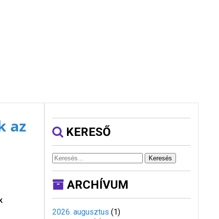
k az
KERESŐ
Keresés
ARCHÍVUM
k
2026. augusztus
(
1
)