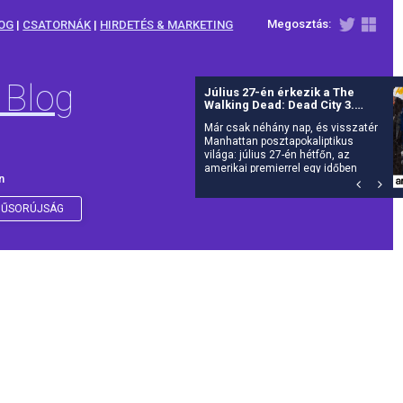
Megosztás:
OG
|
CSATORNÁK
|
HIRDETÉS & MARKETING
 Blog
Július 27-én érkezik a The
Walking Dead: Dead City 3.
évada az AMC-re
Már csak néhány nap, és visszatér
Manhattan posztapokaliptikus
világa: július 27-én hétfőn, az
amerikai premierrel egy időben
n
debütál itthon is az AMC-n a The
Walking Dead: Dead City harmadik
évada.
ŰSORÚJSÁG