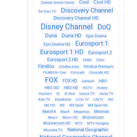
Cool
Cool HD
Comedy Central Family
Discovery Channel
Da Vinci TV
Discovery Channel HD
Disney Channel
DoQ
Duna
Duna HD
Epic Drama
Eurosport 1
Epic Drama HD
Eurosport 1 HD
Eurosport 2
Eurosport 2 HD
FEM3
Film+
FilmBox
FilmBox Premium
FilmBox Extra
FILMBOX+ One
Filmcafé
Filmcafé HD
FOX
FOX HD
HBO
Galaxy4
HBO GO
HBO HD
HGTV
History
Humor+
ID
ID Xtra
Izaura TV
Jocky TV
Kiwi TV
Kölyökklub
LiChi TV
LifeTV
M2
M4 Sport
M4 Sport HD
M2 HD
M3
Match4
Minimax
Max4
Megamax
Moziverzum
Mozi+
Mozi+ HD
Moziverzum HD
MTV
MTV Hungary
National Geographic
Muzsika TV