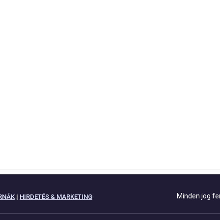
Minden jog fe
RNÁK
|
HIRDETÉS & MARKETING