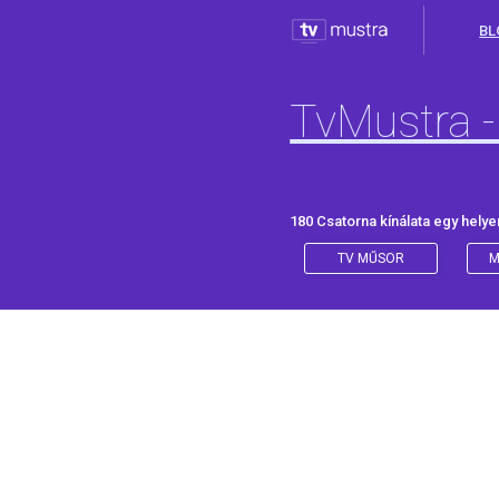
BL
TvMustra -
180 Csatorna kínálata egy helye
TV MŰSOR
M