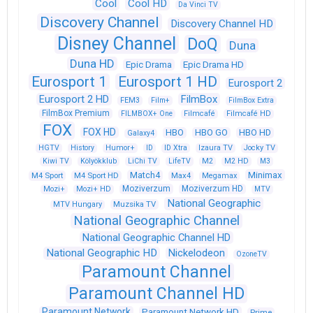
Cool
Cool HD
Da Vinci TV
Discovery Channel
Discovery Channel HD
Disney Channel
DoQ
Duna
Duna HD
Epic Drama
Epic Drama HD
Eurosport 1
Eurosport 1 HD
Eurosport 2
Eurosport 2 HD
FilmBox
FEM3
Film+
FilmBox Extra
FilmBox Premium
FILMBOX+ One
Filmcafé
Filmcafé HD
FOX
FOX HD
HBO
HBO GO
HBO HD
Galaxy4
HGTV
History
Humor+
ID
ID Xtra
Izaura TV
Jocky TV
Kiwi TV
Kölyökklub
LiChi TV
LifeTV
M2
M2 HD
M3
Match4
Minimax
M4 Sport
M4 Sport HD
Max4
Megamax
Moziverzum
Moziverzum HD
Mozi+
Mozi+ HD
MTV
National Geographic
Muzsika TV
MTV Hungary
National Geographic Channel
National Geographic Channel HD
National Geographic HD
Nickelodeon
OzoneTV
Paramount Channel
Paramount Channel HD
Paramount Network
Paramount Network HD
Prime