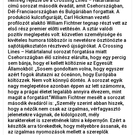
nemrég fejezte be a Crossing Lines – Határtalanul
című sorozat második évadát, amit Csehországban,
Dél-Franciaországban és Bulgáriában forgattak. A
produkció kulcsfiguráját, Carl Hickman vezető
profilozót alakító William Fichtner tegnap részt vett az
első rész premier előtti vetítésén. A sztár valódi
pozitív meglepetés volt: közvetlen személyisége és
kivételes humora többször is nevetésre ösztönözte a
sajtótájékoztatón résztvevő újságírókat. A Crossing
Lines – Határtalanul sorozat forgatása miatt
Csehországban élő színész elárulta, hogy egy percig
sem bánja, hogy el kellett költöznie az Egyesült
Államokból: „Sosem gondoltam volna, hogy egyszer
azért fogok átutazni az óceánon, hogy Európába
költözzek. Nem volt könnyű döntés. A sorozat egyik
nagy meglepetése azonban éppen az lett számomra,
hogy a prágai életet legalább annyira élvezem, mint
magát a forgatást.”William Fichtner mesélt a sorozat
második évadáról is: „Személy szerint abban hiszek,
hogy a nézők nem csak az izgalmas, vérfagyasztó
jelenetekre vágynak, de kidolgozott, mély
karaktereket is szeretnének látni a képernyőn. Ezért a
készítők arra törekedtek, hogy mélyebbre ássanak, és
az izgalmas nyomozások mellett a szereplők