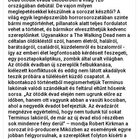
országában debütál. De vajon milyen
meglepetésekkel készülnek a sorozat készítői? A
világ egyik legnépszerűbb horrorsorozatában szinte
bármi megtörténhet, pillanatok alatt teljes fordulatot
vehet a történet, és bármikor elveszíthetjük kedvenc
szereplőinket. Ugyanakkor a The Walking Dead nem a
céltalan öldökléstől szól, hanem életről, halálról,
barátságról, családról, küzdelemről és bizalomról -
így az emberi élet legfontosabb kérdéseit feszegeti,
egy posztapokaliptikus, zombik által uralt világban.
Az ötödik évadban új szereplők felbukkanása,
kiélezett konfliktusok és eddig nem látott akadályok
teszik próbára a túlélésért küzdő csapatot. A
kibontakozó történetből megismerhetjük Terminus
lakóinak valódi szándékait és feltárul eltűnt hőseink
sorsa. „Az ötödik évad elején nem ugrunk előre az
időben, hanem ott vagyunk abban a vasúti kocsiban,
ahol a negyedik évadot befejeztük. Az évadzárót
megnézve egyértelmű, hogy nem tudunk túl sokat
Terminus lakóiról, de már az új évad első részében
sok mindenre fény derül” – mondja Robert Kirkman a
sorozat író-producere.Miközben az események egyre
jobban felgyorsulnak, a szereplőket folyton kísérti a