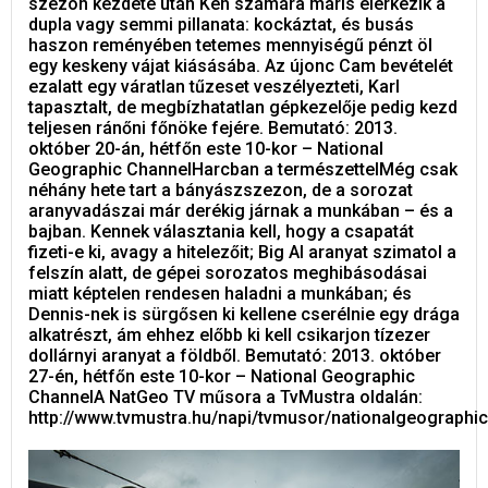
szezon kezdete után Ken számára máris elérkezik a
dupla vagy semmi pillanata: kockáztat, és busás
haszon reményében tetemes mennyiségű pénzt öl
egy keskeny vájat kiásásába. Az újonc Cam bevételét
ezalatt egy váratlan tűzeset veszélyezteti, Karl
tapasztalt, de megbízhatatlan gépkezelője pedig kezd
teljesen ránőni főnöke fejére. Bemutató: 2013.
október 20-án, hétfőn este 10-kor – National
Geographic ChannelHarcban a természettelMég csak
néhány hete tart a bányászszezon, de a sorozat
aranyvadászai már derékig járnak a munkában – és a
bajban. Kennek választania kell, hogy a csapatát
fizeti-e ki, avagy a hitelezőit; Big Al aranyat szimatol a
felszín alatt, de gépei sorozatos meghibásodásai
miatt képtelen rendesen haladni a munkában; és
Dennis-nek is sürgősen ki kellene cserélnie egy drága
alkatrészt, ám ehhez előbb ki kell csikarjon tízezer
dollárnyi aranyat a földből. Bemutató: 2013. október
27-én, hétfőn este 10-kor – National Geographic
ChannelA NatGeo TV műsora a TvMustra oldalán:
http://www.tvmustra.hu/napi/tvmusor/nationalgeographic