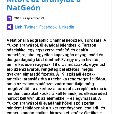
NatGeón
2014. szeptember 23.
Link
Twitter
Facebook
Linkedin
A National Geographic Channel népszerű sorozata, A
Yukon aranyásói, új évaddal jelentkezik. Tartson
hőseinkkel egy egyszerre csábító és csalfa
mesetájra, ahol egyetlen kapavágás anyagi csőd és
dúsgazdagság közt dönthet! Ez egy olyan hivatás,
amire kevesen vágynak: 18 órás műszakok, egymást
érő üzemzavarok, rengeteg befektetés, mégis
gyakran elmaradó fizetés. A 19. századi észak-
amerikai aranyláz óta a technika rengeteget fejlődött,
ám a szerencsevadászat vadromantikája máig
megőrződött: a sikerhez a sorozat szereplőinek ma is
minden pénzüket kockára kell tenniük, és elkeseredett
harcot kell vívniuk az elemekkel – és egymással. A
Yukon aranyásói új évadának hősei szó szerint
mindent feláldoznak a siker reményében: családi- és
emberi kapcsolataikat, hírnevüket, egész életüket –