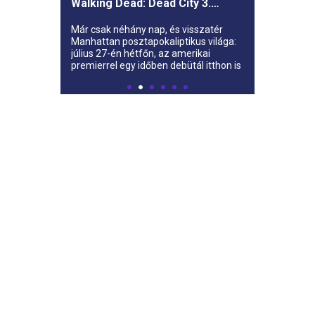
Walking Dead: Dead City 3.
évada az AMC-re
Már csak néhány nap, és visszatér
Manhattan posztapokaliptikus világa:
július 27-én hétfőn, az amerikai
premierrel egy időben debütál itthon is
az AMC-n a The Walking Dead: Dead
City harmadik évada.