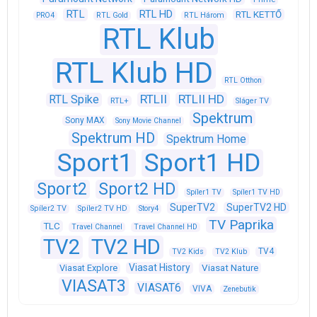
RTL
RTL HD
RTL KETTŐ
PRO4
RTL Gold
RTL Három
RTL Klub
RTL Klub HD
RTL Otthon
RTLII
RTLII HD
RTL Spike
RTL+
Sláger TV
Spektrum
Sony MAX
Sony Movie Channel
Spektrum HD
Spektrum Home
Sport1
Sport1 HD
Sport2
Sport2 HD
Spíler1 TV
Spíler1 TV HD
SuperTV2
SuperTV2 HD
Spíler2 TV
Spíler2 TV HD
Story4
TV Paprika
TLC
Travel Channel
Travel Channel HD
TV2
TV2 HD
TV4
TV2 Kids
TV2 Klub
Viasat History
Viasat Explore
Viasat Nature
VIASAT3
VIASAT6
VIVA
Zenebutik