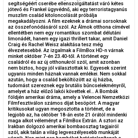
segítségéért cserébe ellenszolgáltatást váró kétes
jótevő és Frankel ügyvédnő, aki egy terroristagyanús
muszlim család kitoloncolását próbálja
megakadályozni. A film ezeknek a drámai sorsoknak
az összefonódásáról szól. Az Álmok otthona címével
ellentétben nem egy romantikus szombat délutáni
limonádét, hanem egy igazi thrillert takar, amit Daniel
Craig és Rachel Weisz alakítása tesz még
élvezetesebbé. Az izgalmak a FilmBox HD-n várnak
minket október 7-én 23.40-től. A történet egy
családról és az új otthonukról szól, amit azonban
nem biztos, hogy jól választottak ki. Egyesek szerint
ugyanis minden háznak vannak emlékei. Nem sokkal
azután, hogy a család beköltözött az új házba,
tudomást szereznek egy brutális bűncselekményről,
amelyet a ház előző lakói követtek el… A Bombák
földjén amerikai dráma, amely a Velencei Nemzetközi
Filmfesztiválon számos díjat besöpört. A magyar
kritikusokat ugyan megosztotta a történet, de a
legjobb az, ha október 18-án este 21 órától mindenki
maga alkot véleményt a FilmBox Extrán. A sztori az
Irakban dolgozó amerikai bombaosztag tagjairól
szól, akik talán a világ legveszélyesebb munkáját