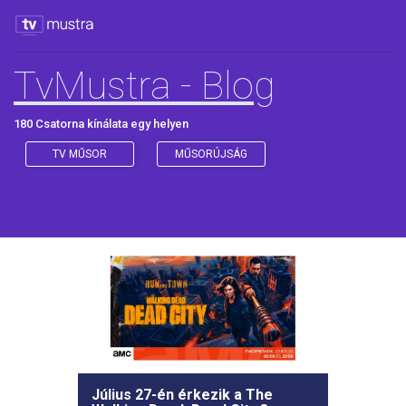
TvMustra - Blog
180 Csatorna kínálata egy helyen
TV MŰSOR
MŰSORÚJSÁG
Július 27-én érkezik a The