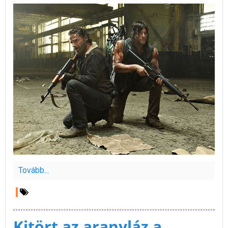
Tovább...
Kitört az aranyláz a