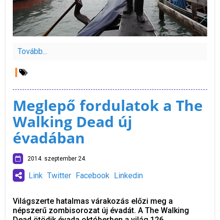
Tovább...
Meglepő fordulatok a The
Walking Dead új
évadában
2014. szeptember 24.
Link
Twitter
Facebook
Linkedin
Világszerte hatalmas várakozás előzi meg a
népszerű zombisorozat új évadát. A The Walking
Dead ötödik évada októberben a világ 126