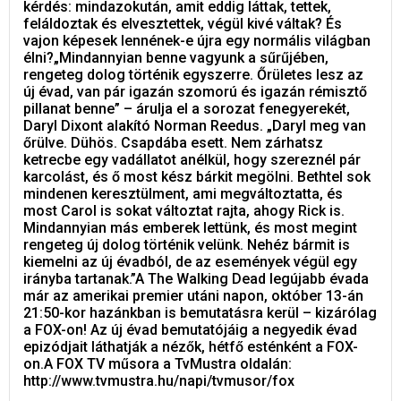
kérdés: mindazokután, amit eddig láttak, tettek,
feláldoztak és elvesztettek, végül kivé váltak? És
vajon képesek lennének-e újra egy normális világban
élni?„Mindannyian benne vagyunk a sűrűjében,
rengeteg dolog történik egyszerre. Őrületes lesz az
új évad, van pár igazán szomorú és igazán rémisztő
pillanat benne” – árulja el a sorozat fenegyerekét,
Daryl Dixont alakító Norman Reedus. „Daryl meg van
őrülve. Dühös. Csapdába esett. Nem zárhatsz
ketrecbe egy vadállatot anélkül, hogy szereznél pár
karcolást, és ő most kész bárkit megölni. Bethtel sok
mindenen keresztülment, ami megváltoztatta, és
most Carol is sokat változtat rajta, ahogy Rick is.
Mindannyian más emberek lettünk, és most megint
rengeteg új dolog történik velünk. Nehéz bármit is
kiemelni az új évadból, de az események végül egy
irányba tartanak.”A The Walking Dead legújabb évada
már az amerikai premier utáni napon, október 13-án
21:50-kor hazánkban is bemutatásra kerül – kizárólag
a FOX-on! Az új évad bemutatójáig a negyedik évad
epizódjait láthatják a nézők, hétfő esténként a FOX-
on.A FOX TV műsora a TvMustra oldalán:
http://www.tvmustra.hu/napi/tvmusor/fox