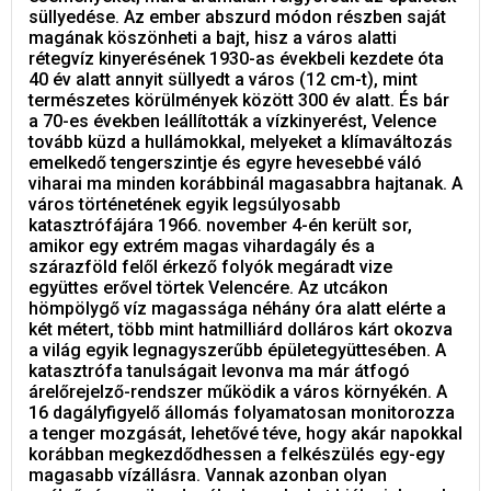
süllyedése. Az ember abszurd módon részben saját
magának köszönheti a bajt, hisz a város alatti
rétegvíz kinyerésének 1930-as évekbeli kezdete óta
40 év alatt annyit süllyedt a város (12 cm-t), mint
természetes körülmények között 300 év alatt. És bár
a 70-es években leállították a vízkinyerést, Velence
tovább küzd a hullámokkal, melyeket a klímaváltozás
emelkedő tengerszintje és egyre hevesebbé váló
viharai ma minden korábbinál magasabbra hajtanak. A
város történetének egyik legsúlyosabb
katasztrófájára 1966. november 4-én került sor,
amikor egy extrém magas vihardagály és a
szárazföld felől érkező folyók megáradt vize
együttes erővel törtek Velencére. Az utcákon
hömpölygő víz magassága néhány óra alatt elérte a
két métert, több mint hatmilliárd dolláros kárt okozva
a világ egyik legnagyszerűbb épületegyüttesében. A
katasztrófa tanulságait levonva ma már átfogó
árelőrejelző-rendszer működik a város környékén. A
16 dagályfigyelő állomás folyamatosan monitorozza
a tenger mozgását, lehetővé téve, hogy akár napokkal
korábban megkezdődhessen a felkészülés egy-egy
magasabb vízállásra. Vannak azonban olyan