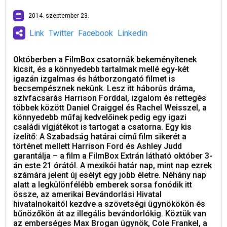
2014. szeptember 23.
Link
Twitter
Facebook
Linkedin
Októberben a FilmBox csatornák bekeményítenek
kicsit, és a könnyedebb tartalmak mellé egy-két
igazán izgalmas és hátborzongató filmet is
becsempésznek nekünk. Lesz itt háborús dráma,
szívfacsarás Harrison Forddal, izgalom és rettegés
többek között Daniel Craiggel és Rachel Weisszel, a
könnyedebb műfaj kedvelőinek pedig egy igazi
családi vígjátékot is tartogat a csatorna. Egy kis
ízelítő: A Szabadság határai című film sikerét a
történet mellett Harrison Ford és Ashley Judd
garantálja – a film a FilmBox Extrán látható október 3-
án este 21 órától. A mexikói határ nap, mint nap ezrek
számára jelent új esélyt egy jobb életre. Néhány nap
alatt a legkülönfélébb emberek sorsa fonódik itt
össze, az amerikai Bevándorlási Hivatal
hivatalnokaitól kezdve a szövetségi ügynökökön és
bűnözőkön át az illegális bevándorlókig. Köztük van
az emberséges Max Brogan ügynök, Cole Frankel, a