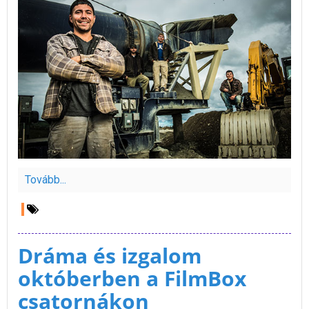
Tovább...
Dráma és izgalom
októberben a FilmBox
csatornákon