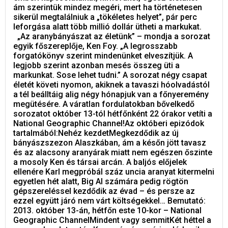
ám szerintük mindez megéri, mert ha történetesen
sikerül megtalálniuk a „tökéletes helyet”, pár perc
leforgása alatt több millió dollár ütheti a markukat.
„Az aranybányászat az életünk” – mondja a sorozat
egyik főszereplője, Ken Foy. „A legrosszabb
forgatókönyv szerint mindenünket elveszítjük. A
legjobb szerint azonban mesés összeg üti a
markunkat. Sose lehet tudni.” A sorozat négy csapat
életét követi nyomon, akiknek a tavaszi hóolvadástól
a tél beálltáig alig négy hónapjuk van a főnyeremény
megütésére. A váratlan fordulatokban bővelkedő
sorozatot október 13-tól hétfőnként 22 órakor vetíti a
National Geographic Channel!Az októberi epizódok
tartalmából:Nehéz kezdetMegkezdődik az új
bányászszezon Alaszkában, ám a későn jött tavasz
és az alacsony aranyárak miatt nem egészen őszinte
a mosoly Ken és társai arcán. A baljós előjelek
ellenére Karl megpróbál száz uncia aranyat kitermelni
egyetlen hét alatt, Big Al számára pedig rögtön
gépszereléssel kezdődik az évad – és persze az
ezzel együtt járó nem várt költségekkel… Bemutató:
2013. október 13-án, hétfőn este 10-kor – National
Geographic ChannelMindent vagy semmitKét héttel a