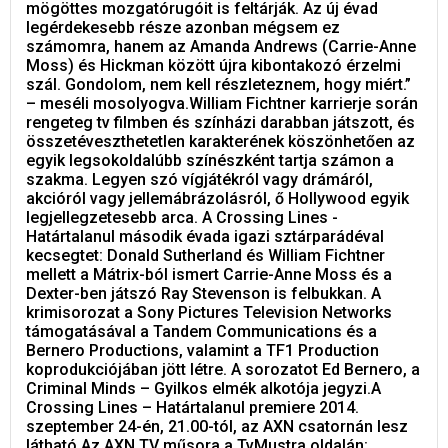
mögöttes mozgatórugóit is feltárják. Az új évad
legérdekesebb része azonban mégsem ez
számomra, hanem az Amanda Andrews (Carrie-Anne
Moss) és Hickman között újra kibontakozó érzelmi
szál. Gondolom, nem kell részleteznem, hogy miért.”
– meséli mosolyogva.William Fichtner karrierje során
rengeteg tv filmben és színházi darabban játszott, és
összetéveszthetetlen karakterének köszönhetően az
egyik legsokoldalúbb színészként tartja számon a
szakma. Legyen szó vígjátékról vagy drámáról,
akcióról vagy jellemábrázolásról, ő Hollywood egyik
legjellegzetesebb arca. A Crossing Lines -
Határtalanul második évada igazi sztárparádéval
kecsegtet: Donald Sutherland és William Fichtner
mellett a Mátrix-ból ismert Carrie-Anne Moss és a
Dexter-ben játszó Ray Stevenson is felbukkan. A
krimisorozat a Sony Pictures Television Networks
támogatásával a Tandem Communications és a
Bernero Productions, valamint a TF1 Production
koprodukciójában jött létre. A sorozatot Ed Bernero, a
Criminal Minds – Gyilkos elmék alkotója jegyzi.A
Crossing Lines – Határtalanul premiere 2014.
szeptember 24-én, 21.00-tól, az AXN csatornán lesz
látható.Az AXN TV műsora a TvMustra oldalán: