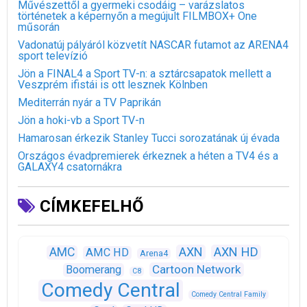
Művészettől a gyermeki csodáig – varázslatos
történetek a képernyőn a megújult FILMBOX+ One
műsorán
Vadonatúj pályáról közvetít NASCAR futamot az ARENA4
sport televízió
Jön a FINAL4 a Sport TV-n: a sztárcsapatok mellett a
Veszprém ifistái is ott lesznek Kölnben
Mediterrán nyár a TV Paprikán
Jön a hoki-vb a Sport TV-n
Hamarosan érkezik Stanley Tucci sorozatának új évada
Országos évadpremierek érkeznek a héten a TV4 és a
GALAXY4 csatornákra
CÍMKEFELHŐ
AXN
AXN HD
AMC
AMC HD
Arena4
Cartoon Network
Boomerang
C8
Comedy Central
Comedy Central Family