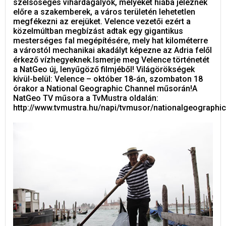
szélsőséges vihardagályok, melyeket hiába jeleznek
előre a szakemberek, a város területén lehetetlen
megfékezni az erejüket. Velence vezetői ezért a
közelmúltban megbízást adtak egy gigantikus
mesterséges fal megépítésére, mely hat kilométerre
a várostól mechanikai akadályt képezne az Adria felől
érkező vízhegyeknek.Ismerje meg Velence történetét
a NatGeo új, lenyűgöző filmjéből! Világörökségek
kívül-belül: Velence – október 18-án, szombaton 18
órakor a National Geographic Channel műsorán!A
NatGeo TV műsora a TvMustra oldalán:
http://www.tvmustra.hu/napi/tvmusor/nationalgeographic