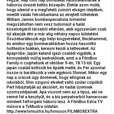
végzik. Nap mint nap bombákat hatástalanítanak a
háborús övezet kellős közepén. Életük azon múlik,
hogy sikerül-e a megfelelő zsinórt elvágni idejében,
mielőtt valaki felrobbantaná az elrejtett tölteteket.
William James bombaspecialista őrmester
megszállottan nem vesz tudomást a halál
közelségéről társaitól eltérően, akik egyszerűen csak
túl akarják élni a már alig néhány napos küldetést.
Összebarátkozik egy helyi kisgyerekkel, Beckhammel,
és amikor egy bombaraktárban hozzá hasonlító
holttestre bukkan, keresni kezdi a tetteseket. Az
Apapróba-Japán kaland igazi családi vígjáték, a
könnyedebb műfaj kedvelőinek, amit a a FilmBox
Family-n csíphetünk el október 9-én, 18.15-től. Egy
japán család költözik be Apáék mellé, és Per azonnal
össze is barátkozik a vele egykorú Shinnel. Mikor egy
nap a srácok úgy döntenek, hogy ellógnak az
iskolából, Shin szigorú elveket valló szülei csípőből
Pert hibáztatják az akcióért, és hadat üzennek
szomszédjainak. Apa viszont nem az a típus, aki ne
venné fel a kesztyűt, és a kis perpatvarból hamarosan
mindent felforgató háború lesz. A FilmBox Extra TV
műsora a TvMustra oldalán:
http://www.tvmustra.hu/tvmusor/FILMBOXEXTRA