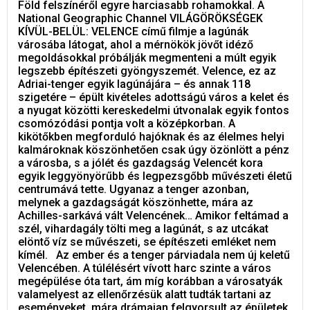
Föld felszínéről egyre harciasabb rohamokkal. A
National Geographic Channel VILÁGÖRÖKSÉGEK
KÍVÜL-BELÜL: VELENCE című filmje a lagúnák
városába látogat, ahol a mérnökök jövőt idéző
megoldásokkal próbálják megmenteni a múlt egyik
legszebb építészeti gyöngyszemét. Velence, ez az
Adriai-tenger egyik lagúnájára – és annak 118
szigetére – épült kivételes adottságú város a kelet és
a nyugat közötti kereskedelmi útvonalak egyik fontos
csomózódási pontja volt a középkorban. A
kikötőkben megforduló hajóknak és az élelmes helyi
kalmároknak köszönhetően csak úgy özönlött a pénz
a városba, s a jólét és gazdagság Velencét kora
egyik leggyönyörűbb és legpezsgőbb művészeti életű
centrumává tette. Ugyanaz a tenger azonban,
melynek a gazdagságát köszönhette, mára az
Achilles-sarkává vált Velencének… Amikor feltámad a
szél, vihardagály tölti meg a lagúnát, s az utcákat
elöntő víz se művészeti, se építészeti emléket nem
kímél. Az ember és a tenger párviadala nem új keletű
Velencében. A túlélésért vívott harc szinte a város
megépülése óta tart, ám míg korábban a városatyák
valamelyest az ellenőrzésük alatt tudták tartani az
eseményeket, mára drámaian felgyorsult az épületek