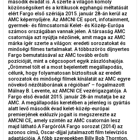
második évadát is. A szerte a világon komoly
közönségsikert és a kritikusok egyhangú méltatását
elért Fargo első szériája 2015. január 28-án kerül az
AMC képernyőjére. Az AMCNI CE sport, infotainment,
gyermek- és filmcsatornái Kelet- és Közép-Európa
számos országában vannak jelen. A társaság AMC
csatornája azt nyújtja nézőinek, amit maga az AMC
márka ígér szerte a világon: eredeti sorozatokat és
minőségi filmes tartalmakat. A többszörös díjnyertes
Fargo bemutatásával az AMC tovább erősíti
pozícióját, mint a cégcsoport egyik zászlóshajója.
„Örömmel tölt el a most bejelentett megállapodás,
célunk, hogy folyamatosan biztosítsuk az eredeti
sorozatok és minőségi filmek kínálatát az AMC egyre
növekvő nézőtáborának a régióban” – fogalmazott
Málnay B. Levente, az AMCNI CE vezérigazgatója. A
Fargo első évadát 2015. január 28-án mutatja be az
AMC. A megállapodás keretében a jelenleg is gyártás
alatt levő második évad kelet-közép-európai
premierjének exkluzív jogait is megszerezte az
AMCNI CE, amely szintén az AMC csatornán lesz
majd látható.A FargórólA Fargo sorozat (2014) az
azonos című, Oscar-díjjal jutalmazott film televíziós
adaptációja. A főbb szerepekben Billy Bob Thornton,