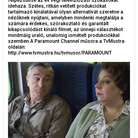
felpezsdítse az év végi televíziózási szokásokat
idehaza. Széles, ritkán vetített produkciókat
tartalmazó kínálatával olyan alternatívát szeretne a
nézőknek nyújtani, amelyben mindenki megtalálja a
számára érdekes, szórakoztató és garantált
kikapcsolódást kínáló filmet, az ünnepi választékot
mindmáig uraló, unalomig ismételt produkciókkal
szemben.A Paramount Channel műsora a TvMustra
oldalán:
http://www.tvmustra.hu/tvmusor/PARAMOUNT