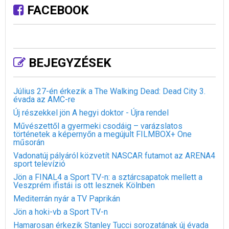
FACEBOOK
BEJEGYZÉSEK
Július 27-én érkezik a The Walking Dead: Dead City 3.
évada az AMC-re
Új részekkel jön A hegyi doktor - Újra rendel
Művészettől a gyermeki csodáig – varázslatos
történetek a képernyőn a megújult FILMBOX+ One
műsorán
Vadonatúj pályáról közvetít NASCAR futamot az ARENA4
sport televízió
Jön a FINAL4 a Sport TV-n: a sztárcsapatok mellett a
Veszprém ifistái is ott lesznek Kölnben
Mediterrán nyár a TV Paprikán
Jön a hoki-vb a Sport TV-n
Hamarosan érkezik Stanley Tucci sorozatának új évada