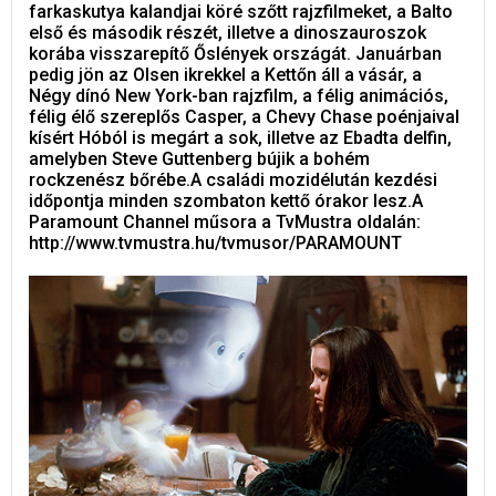
farkaskutya kalandjai köré szőtt rajzfilmeket, a Balto
első és második részét, illetve a dinoszauroszok
korába visszarepítő Őslények országát. Januárban
pedig jön az Olsen ikrekkel a Kettőn áll a vásár, a
Négy dínó New York-ban rajzfilm, a félig animációs,
félig élő szereplős Casper, a Chevy Chase poénjaival
kísért Hóból is megárt a sok, illetve az Ebadta delfin,
amelyben Steve Guttenberg bújik a bohém
rockzenész bőrébe.A családi mozidélután kezdési
időpontja minden szombaton kettő órakor lesz.A
Paramount Channel műsora a TvMustra oldalán:
http://www.tvmustra.hu/tvmusor/PARAMOUNT