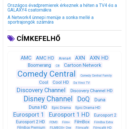
Országos évadpremierek érkeznek a héten a TV4 és a
GALAXY4 csatornákra
A Network4 ünnepi menüje a sonka mellé a
sportrajongók számára
CÍMKEFELHŐ
AXN
AXN HD
AMC
AMC HD
Arena4
Cartoon Network
Boomerang
C8
Comedy Central
Comedy Central Family
Cool
Cool HD
Da Vinci TV
Discovery Channel
Discovery Channel HD
Disney Channel
DoQ
Duna
Duna HD
Epic Drama
Epic Drama HD
Eurosport 1
Eurosport 1 HD
Eurosport 2
Eurosport 2 HD
FilmBox
FEM3
Film+
FilmBox Extra
FilmBox Premium
FILMBOX+ One
Filmcafé
Filmcafé HD