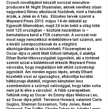
Crouch novellájából készült sorozat executive-
producere M. Night Shyamalan, akinek nevéhez olyan
nagysikerű filmes alkotások fűződnek, mint a Hatodik
érzék, a Jelek és A falu. Előzetes tervek szerint a
Wayward Pines 2015. május 14-én debütál az
Egyesült Államokban, majd 24 órán belül a világ több
mint 125 országban – köztünk hazánkban is –
bemutatásra kerül a FOX csatornán. A sorozat már
most nagy nemzetközi érdeklődésre tart számot, ami
a kiváló szereposztásnak és a világhírű
alkotógárdának is köszönhető. Főszerepben az
Oscar-díjra is jelölt Matt Dillont láthatjuk, ő alakítja
Ethan Burke titkosszolgálati ügynököt, aki a történet
szerint azzal a küldetéssel érkezik Wayward Pines
városába, hogy megtaláljon két eltűnt szövetségi
ügynököt. Ám minden egyes lépés, amely Ethant
közelebb viszi az igazsághoz, eltávolítja korábbi
hétköznapi életétől, mígnem kénytelen lesz
szembenézni a szörnyű valósággal, hogy talán soha
nem jut ki élve a városból...A főbb szerepekben
feltűnik még az Oscar- és Emmy-díjas Melissa Leo,
az Oscar-díjra jelölt Terrence Howard, valamint Carla
Gugino, Shannyn Sossamon, Toby Jones, Reed
Diamond, Tim Griffin, Charlie Tahan és Juliette Lewis.