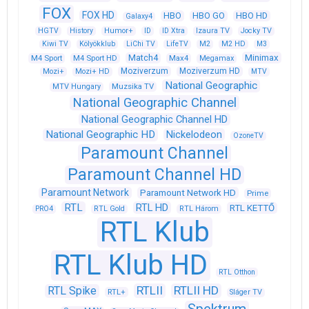
FOX
FOX HD
HBO
HBO GO
HBO HD
Galaxy4
HGTV
History
Humor+
ID
ID Xtra
Izaura TV
Jocky TV
Kiwi TV
Kölyökklub
LiChi TV
LifeTV
M2
M2 HD
M3
Match4
Minimax
M4 Sport
M4 Sport HD
Max4
Megamax
Moziverzum
Moziverzum HD
Mozi+
Mozi+ HD
MTV
National Geographic
Muzsika TV
MTV Hungary
National Geographic Channel
National Geographic Channel HD
National Geographic HD
Nickelodeon
OzoneTV
Paramount Channel
Paramount Channel HD
Paramount Network
Paramount Network HD
Prime
RTL
RTL HD
RTL KETTŐ
PRO4
RTL Gold
RTL Három
RTL Klub
RTL Klub HD
RTL Otthon
RTLII
RTLII HD
RTL Spike
RTL+
Sláger TV