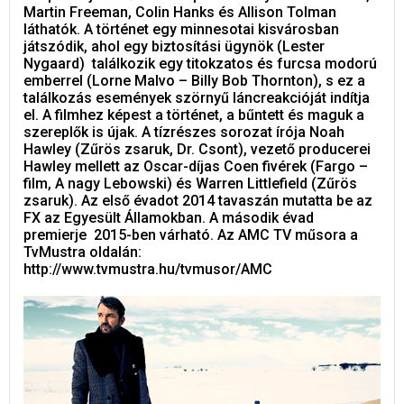
Martin Freeman, Colin Hanks és Allison Tolman
láthatók. A történet egy minnesotai kisvárosban
játszódik, ahol egy biztosítási ügynök (Lester
Nygaard) találkozik egy titokzatos és furcsa modorú
emberrel (Lorne Malvo – Billy Bob Thornton), s ez a
találkozás események szörnyű láncreakcióját indítja
el. A filmhez képest a történet, a bűntett és maguk a
szereplők is újak. A tízrészes sorozat írója Noah
Hawley (Zűrös zsaruk, Dr. Csont), vezető producerei
Hawley mellett az Oscar-díjas Coen fivérek (Fargo –
film, A nagy Lebowski) és Warren Littlefield (Zűrös
zsaruk). Az első évadot 2014 tavaszán mutatta be az
FX az Egyesült Államokban. A második évad
premierje 2015-ben várható. Az AMC TV műsora a
TvMustra oldalán:
http://www.tvmustra.hu/tvmusor/AMC