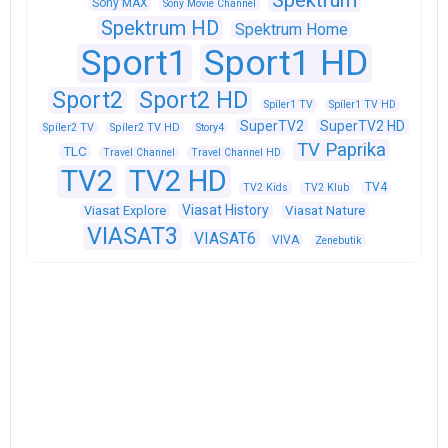
Spektrum
Sony MAX
Sony Movie Channel
Spektrum HD
Spektrum Home
Sport1
Sport1 HD
Sport2
Sport2 HD
Spíler1 TV
Spíler1 TV HD
SuperTV2
SuperTV2 HD
Spíler2 TV
Spíler2 TV HD
Story4
TV Paprika
TLC
Travel Channel
Travel Channel HD
TV2
TV2 HD
TV4
TV2 Kids
TV2 Klub
Viasat History
Viasat Explore
Viasat Nature
VIASAT3
VIASAT6
VIVA
Zenebutik