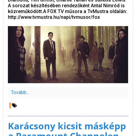
A sorozat készítésében rendezőként Antal Nimród is
közreműködött.A FOX TV műsora a TvMustra oldalán:
http://www.tvmustra.hu/napi/tvmusor/fox
Tovább...
Karácsony kicsit másképp
a Paramount Channelen