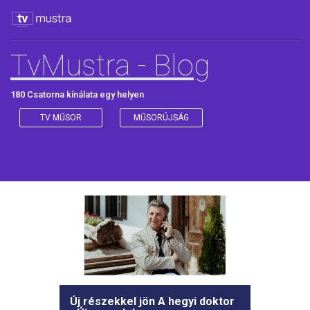
TvMustra - Blog
180 Csatorna kínálata egy helyen
TV MŰSOR
MŰSORÚJSÁG
Új részekkel jön A hegyi doktor