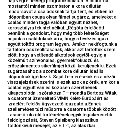
hajt végre hétvégi programkínálatán. A csatorna
mostantól minden szombaton a kora délutáni
műsorsávot a családoknak tartja fent, és ebben az
időpontban csupa olyan filmet sugároz, amelyeket a
család minden tagja valóban együtt nézhet,
korosztályra tekintet nélkül. „Régóta érlelődött
bennünk a gondolat, hogy még több lehetőséget
adjunk a családoknak arra, hogy a tévézés igazi
együtt töltött program legyen. Amikor nekifogtunk a
tartalom összeállításának, akkor azt tartottuk szem
előtt, hogy a vetítendő alkotások egytől-egyig a
közelmúlt színvonalas, gyermekfókuszú és
erőszakmentes sikerfilmjei közül kerüljenek ki. Ezek
sugárzásához a szombat kora délután ideális
időpontnak ígérkezik. Saját felméréseink és a nézői
visszajelzések szerint is ezek azok az órák, amikor a
család együtt van és közösen szeretnének
kikapcsolódni, szórakozni.” – mondta Bartosz Witak,
a csatornát üzemeltető VIMN Kelet-Európáért és
Izraelért felelős ügyvezető igazgatója.Ennek
szellemében tűzi műsorra a csatorna többek között
Lassie örökzöld történetének egyik legsikeresebb
feldolgozását, Steven Spielberg klasszikus
földönkívüli meséjét, az E.T.-t, az alaszkai