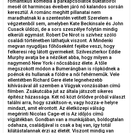
romantikus komédia a párkapcsolatok buktatóiról
mesél öt harmincas éveiben járó nő kalandos sorsán
keresztül. A románc meghitt pillanatai nem
maradhatnak ki a szentestén vetített Szerelem a
végzetenből sem, amelyben Kate Beckinsale és John
Cusack üldözi, de a sors szeszélye folytán mindig
elkerüli egymást. Robert De Nirot is szívhez szóló
családi történetben láthatjuk viszont. A Mindenki
megvan nyugdíjas főhőseként fejébe veszi, hogy
felkeresi rég látott gyermekeit. Szilveszterkor Eddie
Murphy avatja be a nézőket abba, hogy milyen a
nagymenő New York-i nőcsábász élete. A tőle
megszokott módon a Bumerángban is röpködnek a
poénok és hullanak a földre a női fehérneműk. Vele
ellentétben Richard Gere élete legnehezebb
kihívásával áll szemben a Vágyak vonzásában című
filmben. Zsákutcába jut az általa játszott sikeres
építész házassága. Két nő közt őrlődve próbál választ
találni arra, hogy szakítson-e, vagy hozza-e helyre
mindazt, amit elrontott. Az életközepi válság
megérinti Nicolas Cage-et is Az időjós című
vígjátékban. Gondban van a munkájában, boldogtalan
odahaza, családjával is csak a baj van, így totál
kilátástalannak érzi az életét. Viszont mindig van