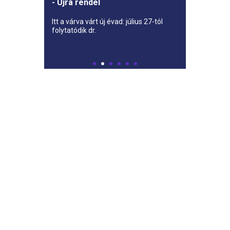
- Újra rendel
Itt a várva várt új évad: július 27-tól
folytatódik dr.