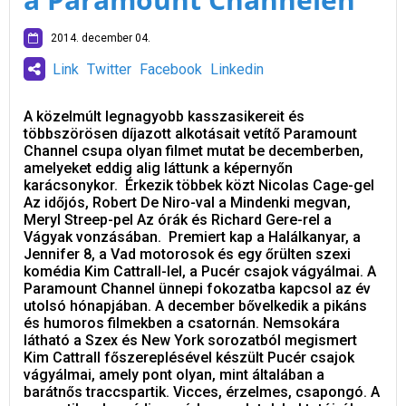
2014. december 04.
Link
Twitter
Facebook
Linkedin
A közelmúlt legnagyobb kasszasikereit és
többszörösen díjazott alkotásait vetítő Paramount
Channel csupa olyan filmet mutat be decemberben,
amelyeket eddig alig láttunk a képernyőn
karácsonykor. Érkezik többek közt Nicolas Cage-gel
Az időjós, Robert De Niro-val a Mindenki megvan,
Meryl Streep-pel Az órák és Richard Gere-rel a
Vágyak vonzásában. Premiert kap a Halálkanyar, a
Jennifer 8, a Vad motorosok és egy őrülten szexi
komédia Kim Cattrall-lel, a Pucér csajok vágyálmai. A
Paramount Channel ünnepi fokozatba kapcsol az év
utolsó hónapjában. A december bővelkedik a pikáns
és humoros filmekben a csatornán. Nemsokára
látható a Szex és New York sorozatból megismert
Kim Cattrall főszereplésével készült Pucér csajok
vágyálmai, amely pont olyan, mint általában a
barátnős traccspartik. Vicces, érzelmes, csapongó. A