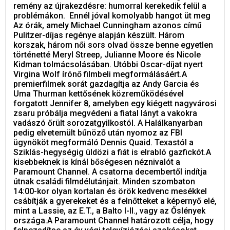
remény az újrakezdésre: humorral kerekedik felül a
problémákon. Ennél jóval komolyabb hangot üt meg
Az órák, amely Michael Cunningham azonos című
Pulitzer-díjas regénye alapján készült. Három
korszak, három női sors olvad össze benne egyetlen
történetté Meryl Streep, Julianne Moore és Nicole
Kidman tolmácsolásában. Utóbbi Oscar-díjat nyert
Virgina Wolf írónő filmbeli megformálásáért.A
premierfilmek sorát gazdagítja az Andy Garcia és
Uma Thurman kettősének közreműködésével
forgatott Jennifer 8, amelyben egy kiégett nagyvárosi
zsaru próbálja megvédeni a fiatal lányt a vakokra
vadászó őrült sorozatgyilkostól. A Halálkanyarban
pedig elvetemült bűnöző után nyomoz az FBI
ügynököt megformáló Dennis Quaid. Texastól a
Sziklás-hegységig üldözi a fiát is elrabló gazfickót.A
kisebbeknek is kínál bőségesen néznivalót a
Paramount Channel. A csatorna decembertől indítja
útnak családi filmdélutánjait. Minden szombaton
14:00-kor olyan kortalan és örök kedvenc mesékkel
csábítják a gyerekeket és a felnőtteket a képernyő elé,
mint a Lassie, az E.T., a Balto I-II., vagy az Őslények
országa.A Paramount Channel határozott célja, hogy