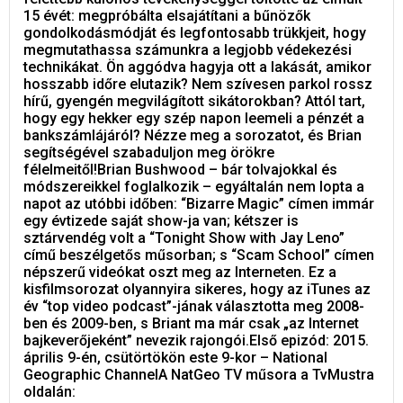
15 évét: megpróbálta elsajátítani a bűnözők
gondolkodásmódját és legfontosabb trükkjeit, hogy
megmutathassa számunkra a legjobb védekezési
technikákat. Ön aggódva hagyja ott a lakását, amikor
hosszabb időre elutazik? Nem szívesen parkol rossz
hírű, gyengén megvilágított sikátorokban? Attól tart,
hogy egy hekker egy szép napon leemeli a pénzét a
bankszámlájáról? Nézze meg a sorozatot, és Brian
segítségével szabaduljon meg örökre
félelmeitől!Brian Bushwood – bár tolvajokkal és
módszereikkel foglalkozik – egyáltalán nem lopta a
napot az utóbbi időben: “Bizarre Magic” címen immár
egy évtizede saját show-ja van; kétszer is
sztárvendég volt a “Tonight Show with Jay Leno”
című beszélgetős műsorban; s “Scam School” címen
népszerű videókat oszt meg az Interneten. Ez a
kisfilmsorozat olyannyira sikeres, hogy az iTunes az
év “top video podcast”-jának választotta meg 2008-
ben és 2009-ben, s Briant ma már csak „az Internet
bajkeverőjeként” nevezik rajongói.Első epizód: 2015.
április 9-én, csütörtökön este 9-kor – National
Geographic ChannelA NatGeo TV műsora a TvMustra
oldalán: