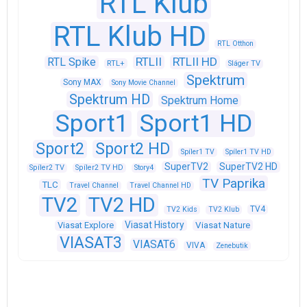
RTL Klub
RTL Klub HD
RTL Otthon
RTLII
RTLII HD
RTL Spike
RTL+
Sláger TV
Spektrum
Sony MAX
Sony Movie Channel
Spektrum HD
Spektrum Home
Sport1
Sport1 HD
Sport2
Sport2 HD
Spíler1 TV
Spíler1 TV HD
SuperTV2
SuperTV2 HD
Spíler2 TV
Spíler2 TV HD
Story4
TV Paprika
TLC
Travel Channel
Travel Channel HD
TV2
TV2 HD
TV4
TV2 Kids
TV2 Klub
Viasat History
Viasat Explore
Viasat Nature
VIASAT3
VIASAT6
VIVA
Zenebutik