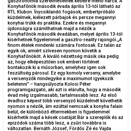
gasztronómia szerelmeseinek késélre menő harca. A
Konyhafőnök második évada április 13-tól látható az
RTL Klubon. Ínycsiklandó fogások, embertpróbáló
küzdelmek, kiélezett párbajok és persze megannyi
konyhai trükk és praktika. Ezekre és megannyi
újdonságra számíthatnak majd a nézők a
Konyhafőnök második évadában, melyet április 13-tól
kísérhetnek figyelemmel a gasztro-reality rajongói.„A
finom ételek mindenki számára fontosak. Ez talán az
egyik ok, amiért szívesen nyomon követik a
Konyhafőnököt. A kiváló nézettség másik oka pedig
az, hogy elképesztően sok emberi történet
bontakozik ki a műsorban, amelyhez igen sok
feszültség párosul. Ez egy komoly verseny, amelybe
a versenyzők mindegyike a maximumot igyekszik
beletenni” – hangsúlyozta Kolosi Péter
programigazgató, aki azt is elárulta, hogy a második
évad még izgalmasabb, tartalmasabb lesz. Az első
évadhoz képest több versenyző küzdelmét követhetik
nyomon a nézők, ám ezúttal nemcsak a konyha falain
belül, de különböző éttermekben is figyelemmel
kísérhetik majd a kések csatáját.Bár a szereplők és az
epizódok száma több lesz, a zsűri továbbra is
változatlan. Bernáth József, Fördős Zé és Vajda