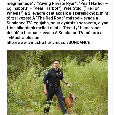
megmentése” / “Saving Private Ryan”, “Pearl Harbor –
Égi háború” – “Pearl Harbor”). Wes Studi (“Hell on
Wheels”) a 2. évadra csatlakozik a szereplőkhöz, mint
törzsi vezető.A “The Red Road” második évada a
Sundance TV legújabb, saját gyártású sorozata, olyan
friss alkotások mellett mint a “Rectify” hamarosan
debütáló harmadik évada.A Sundance TV műsora a
TvMustra oldalán:
http://www.tvmustra.hu/tvmusor/SUNDANCE