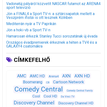
Vadonatúj pályáról közvetít NASCAR futamot az ARENA4
sport televízió
Jön a FINAL4 a Sport TV-n: a sztárcsapatok mellett a
Veszprém ifistái is ott lesznek Kölnben
Mediterrán nyár a TV Paprikán
Jön a hoki-vb a Sport TV-n
Hamarosan érkezik Stanley Tucci sorozatának új évada
Országos évadpremierek érkeznek a héten a TV4 és a
GALAXY4 csatornákra
CÍMKEFELHŐ
AXN
AXN HD
AMC
AMC HD
Arena4
Cartoon Network
Boomerang
C8
Comedy Central
Comedy Central Family
Cool
Cool HD
Da Vinci TV
Discovery Channel
Discovery Channel HD