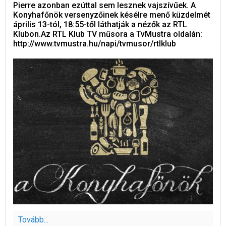
Pierre azonban ezúttal sem lesznek vajszívűek. A
Konyhafőnök versenyzőinek késélre menő küzdelmét
április 13-tól, 18:55-től láthatják a nézők az RTL
Klubon.Az RTL Klub TV műsora a TvMustra oldalán:
http://www.tvmustra.hu/napi/tvmusor/rtlklub
Tovább...