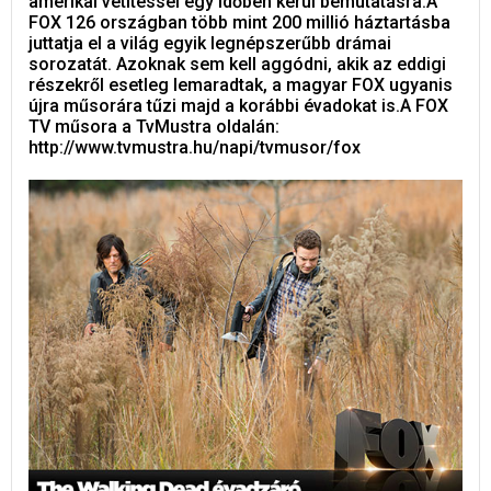
amerikai vetítéssel egy időben kerül bemutatásra.A
FOX 126 országban több mint 200 millió háztartásba
juttatja el a világ egyik legnépszerűbb drámai
sorozatát. Azoknak sem kell aggódni, akik az eddigi
részekről esetleg lemaradtak, a magyar FOX ugyanis
újra műsorára tűzi majd a korábbi évadokat is.A FOX
TV műsora a TvMustra oldalán:
http://www.tvmustra.hu/napi/tvmusor/fox