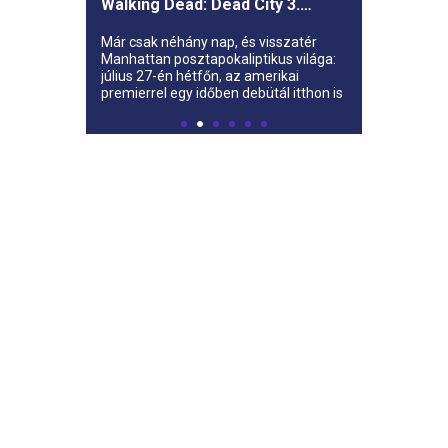
Walking Dead: Dead City 3.
évada az AMC-re
Már csak néhány nap, és visszatér
Manhattan posztapokaliptikus világa:
július 27-én hétfőn, az amerikai
premierrel egy időben debütál itthon is
az AMC-n a The Walking Dead: Dead
City harmadik évada.