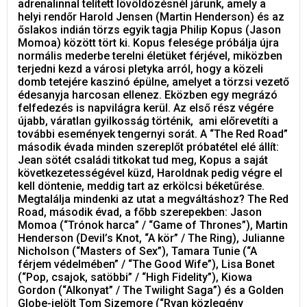
adrenalinnal telített lövöldözésnél járunk, amely a
helyi rendőr Harold Jensen (Martin Henderson) és az
őslakos indián törzs egyik tagja Philip Kopus (Jason
Momoa) között tört ki. Kopus felesége próbálja újra
normális mederbe terelni életüket férjével, miközben
terjedni kezd a városi pletyka arról, hogy a közeli
domb tetejére kaszinó épülne, amelyet a törzsi vezető
édesanyja harcosan ellenez. Eközben egy megrázó
felfedezés is napvilágra kerül. Az első rész végére
újabb, váratlan gyilkosság történik, ami előrevetíti a
további események tengernyi sorát. A “The Red Road”
második évada minden szereplőt próbatétel elé állít:
Jean sötét családi titkokat tud meg, Kopus a saját
következetességével küzd, Haroldnak pedig végre el
kell döntenie, meddig tart az erkölcsi béketűrése.
Megtalálja mindenki az utat a megváltáshoz? The Red
Road, második évad, a főbb szerepekben: Jason
Momoa (“Trónok harca” / “Game of Thrones”), Martin
Henderson (Devil’s Knot, “A kör” / The Ring), Julianne
Nicholson (“Masters of Sex”), Tamara Tunie (“A
férjem védelmében” / “The Good Wife”), Lisa Bonet
(“Pop, csajok, satöbbi” / “High Fidelity”), Kiowa
Gordon (“Alkonyat” / The Twilight Saga”) és a Golden
Globe-jelölt Tom Sizemore (“Ryan közlegény