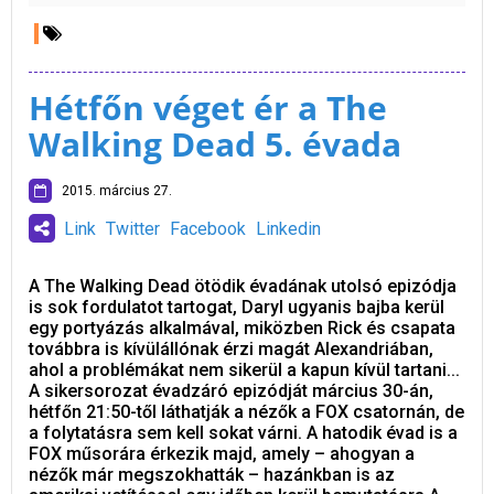
Hétfőn véget ér a The
Walking Dead 5. évada
2015. március 27.
Link
Twitter
Facebook
Linkedin
A The Walking Dead ötödik évadának utolsó epizódja
is sok fordulatot tartogat, Daryl ugyanis bajba kerül
egy portyázás alkalmával, miközben Rick és csapata
továbbra is kívülállónak érzi magát Alexandriában,
ahol a problémákat nem sikerül a kapun kívül tartani...
A sikersorozat évadzáró epizódját március 30-án,
hétfőn 21:50-től láthatják a nézők a FOX csatornán, de
a folytatásra sem kell sokat várni. A hatodik évad is a
FOX műsorára érkezik majd, amely – ahogyan a
nézők már megszokhatták – hazánkban is az