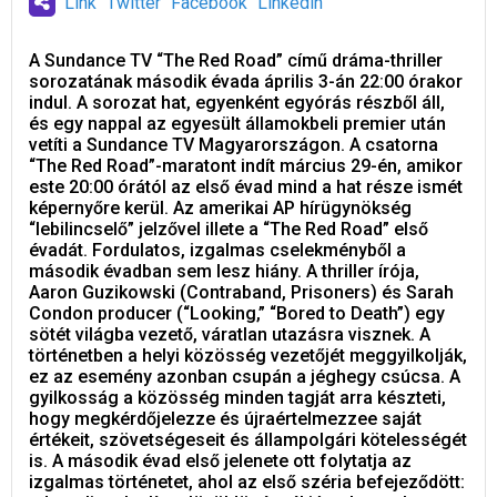
Link
Twitter
Facebook
Linkedin
A Sundance TV “The Red Road” című dráma-thriller
sorozatának második évada április 3-án 22:00 órakor
indul. A sorozat hat, egyenként egyórás részből áll,
és egy nappal az egyesült államokbeli premier után
vetíti a Sundance TV Magyarországon. A csatorna
“The Red Road”-maratont indít március 29-én, amikor
este 20:00 órától az első évad mind a hat része ismét
képernyőre kerül. Az amerikai AP hírügynökség
“lebilincselő” jelzővel illete a “The Red Road” első
évadát. Fordulatos, izgalmas cselekményből a
második évadban sem lesz hiány. A thriller írója,
Aaron Guzikowski (Contraband, Prisoners) és Sarah
Condon producer (“Looking,” “Bored to Death”) egy
sötét világba vezető, váratlan utazásra visznek. A
történetben a helyi közösség vezetőjét meggyilkolják,
ez az esemény azonban csupán a jéghegy csúcsa. A
gyilkosság a közösség minden tagját arra készteti,
hogy megkérdőjelezze és újraértelmezzee saját
értékeit, szövetségeseit és állampolgári kötelességét
is. A második évad első jelenete ott folytatja az
izgalmas történetet, ahol az első széria befejeződött: