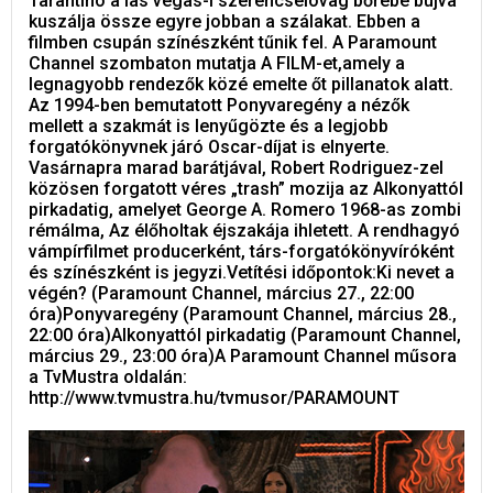
Tarantino a las vegas-i szerencselovag bőrébe bújva
kuszálja össze egyre jobban a szálakat. Ebben a
filmben csupán színészként tűnik fel. A Paramount
Channel szombaton mutatja A FILM-et,amely a
legnagyobb rendezők közé emelte őt pillanatok alatt.
Az 1994-ben bemutatott Ponyvaregény a nézők
mellett a szakmát is lenyűgözte és a legjobb
forgatókönyvnek járó Oscar-díjat is elnyerte.
Vasárnapra marad barátjával, Robert Rodriguez-zel
közösen forgatott véres „trash” mozija az Alkonyattól
pirkadatig, amelyet George A. Romero 1968-as zombi
rémálma, Az élőholtak éjszakája ihletett. A rendhagyó
vámpírfilmet producerként, társ-forgatókönyvíróként
és színészként is jegyzi.Vetítési időpontok:Ki nevet a
végén? (Paramount Channel, március 27., 22:00
óra)Ponyvaregény (Paramount Channel, március 28.,
22:00 óra)Alkonyattól pirkadatig (Paramount Channel,
március 29., 23:00 óra)A Paramount Channel műsora
a TvMustra oldalán:
http://www.tvmustra.hu/tvmusor/PARAMOUNT