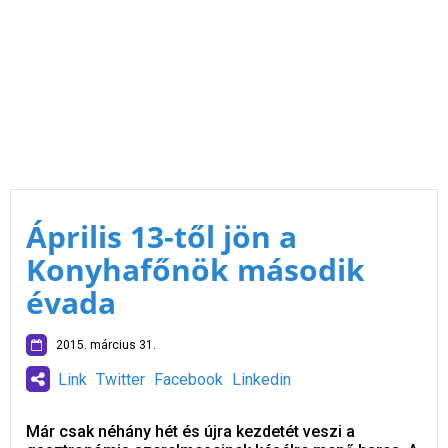
Április 13-től jön a
Konyhafőnök második
évada
2015. március 31.
Link
Twitter
Facebook
Linkedin
Már csak néhány hét és újra kezdetét veszi a