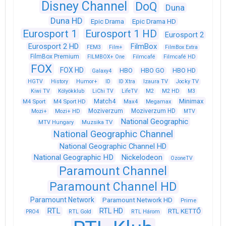
Disney Channel
DoQ
Duna
Duna HD
Epic Drama
Epic Drama HD
Eurosport 1
Eurosport 1 HD
Eurosport 2
Eurosport 2 HD
FilmBox
FEM3
Film+
FilmBox Extra
FilmBox Premium
FILMBOX+ One
Filmcafé
Filmcafé HD
FOX
FOX HD
HBO
HBO GO
HBO HD
Galaxy4
HGTV
History
Humor+
ID
ID Xtra
Izaura TV
Jocky TV
Kiwi TV
Kölyökklub
LiChi TV
LifeTV
M2
M2 HD
M3
Match4
Minimax
M4 Sport
M4 Sport HD
Max4
Megamax
Moziverzum
Moziverzum HD
Mozi+
Mozi+ HD
MTV
National Geographic
Muzsika TV
MTV Hungary
National Geographic Channel
National Geographic Channel HD
National Geographic HD
Nickelodeon
OzoneTV
Paramount Channel
Paramount Channel HD
Paramount Network
Paramount Network HD
Prime
RTL
RTL HD
RTL KETTŐ
PRO4
RTL Gold
RTL Három