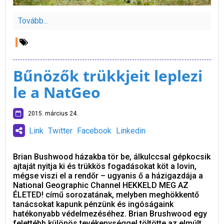
Tovább...
Bűnözők trükkjeit leplezi
le a NatGeo
2015. március 24.
Link
Twitter
Facebook
Linkedin
Brian Bushwood házakba tör be, álkulccsal gépkocsik
ajtaját nyitja ki és trükkös fogadásokat köt a lovin,
mégse viszi el a rendőr – ugyanis ő a házigazdája a
National Geographic Channel HEKKELD MEG AZ
ÉLETED! című sorozatának, melyben meghökkentő
tanácsokat kapunk pénzünk és ingóságaink
hatékonyabb védelmezéséhez. Brian Brushwood egy
felettébb különös tevékenységgel töltötte az elmúlt