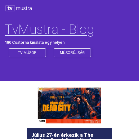
TvMustra - Blog
180 Csatorna kínálata egy helyen
TV MŰSOR
MŰSORÚJSÁG
Július 27-én érkezik a The