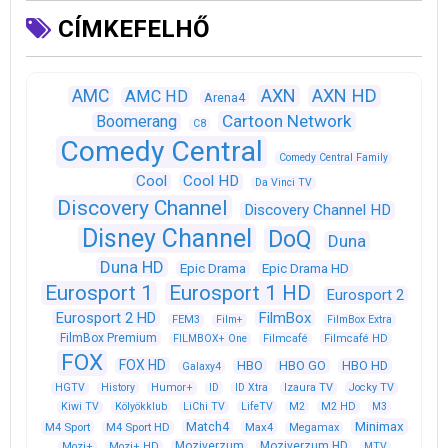
CÍMKEFELHŐ
AXN
AXN HD
AMC
AMC HD
Arena4
Cartoon Network
Boomerang
C8
Comedy Central
Comedy Central Family
Cool
Cool HD
Da Vinci TV
Discovery Channel
Discovery Channel HD
Disney Channel
DoQ
Duna
Duna HD
Epic Drama
Epic Drama HD
Eurosport 1
Eurosport 1 HD
Eurosport 2
Eurosport 2 HD
FilmBox
FEM3
Film+
FilmBox Extra
FilmBox Premium
FILMBOX+ One
Filmcafé
Filmcafé HD
FOX
FOX HD
HBO
HBO GO
HBO HD
Galaxy4
HGTV
History
Humor+
ID
ID Xtra
Izaura TV
Jocky TV
Kiwi TV
Kölyökklub
LiChi TV
LifeTV
M2
M2 HD
M3
Match4
Minimax
M4 Sport
M4 Sport HD
Max4
Megamax
Moziverzum
Moziverzum HD
Mozi+
Mozi+ HD
MTV