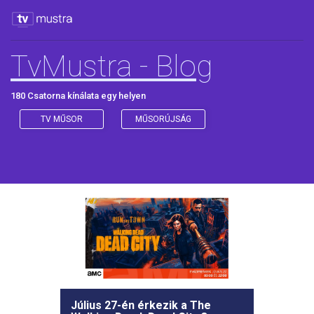
TvMustra - Blog
180 Csatorna kínálata egy helyen
TV MŰSOR
MŰSORÚJSÁG
Július 27-én érkezik a The