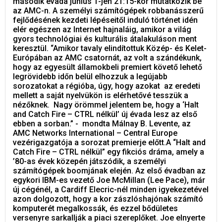
második évada június 1-jén 21:15-kor mutatkozik be
az AMC-n. A személyi számítógépek robbanásszerű
fejlődésének kezdeti lépéseitől induló történet idén
elér egészen az Internet hajnaláig, amikor a világ
gyors technológiai és kulturális átalakuláson ment
keresztül. “Amikor tavaly elindítottuk Közép- és Kelet-
Európában az AMC csatornát, az volt a szándékunk,
hogy az egyesült államokbeli premiert követő lehető
legrövidebb időn belül elhozzuk a legújabb
sorozatokat a régióba, úgy, hogy azokat az eredeti
mellett a saját nyelvükön is elérhetővé tesszük a
nézőknek. Nagy örömmel jelentem be, hogy a ‘Halt
and Catch Fire – CTRL nélkül’ új évada lesz az első
ebben a sorban.” - mondta Málnay B. Levente, az
AMC Networks International – Central Europe
vezérigazgatója a sorozat premierje előtt.A “Halt and
Catch Fire – CTRL nélkül” egy fikciós dráma, amely a
’80-as évek közepén játszódik, a személyi
számítógépek boomjának elején. Az első évadban az
egykori IBM-es vezető Joe McMillan (Lee Pace), már
új cégénél, a Cardiff Elecric-nél minden igyekezetével
azon dolgozott, hogy a kor zászlóshajónak számító
komputerét megalkossák, és ezzel bődületes
versenyre sarkallják a piaci szereplőket. Joe elnyerte