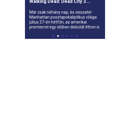
Walking Dead: Dead City 3.
évada az AMC-re
Már csak néhány nap, és visszatér
Manhattan posztapokaliptikus világa:
július 27-én hétfőn, az amerikai
premierrel egy időben debütál itthon is
az AMC-n a The Walking Dead: Dead
City harmadik évada.