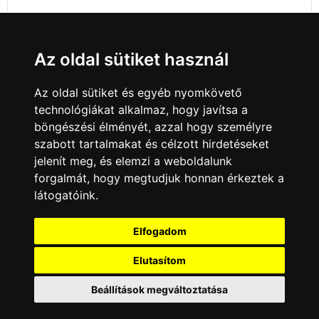
Az oldal sütiket használ
Az oldal sütiket és egyéb nyomkövető
technológiákat alkalmaz, hogy javítsa a
böngészési élményét, azzal hogy személyre
szabott tartalmakat és célzott hirdetéseket
jelenít meg, és elemzi a weboldalunk
forgalmát, hogy megtudjuk honnan érkeztek a
látogatóink.
Minden jog fenntartva © 2008 - 2026
4Web Kft.
Elfogadom
A csatornák a műsorváltoztatás jogát
fenntartják! A portál üzemeltetője semmiféle
Elutasítom
felelősséget nem vállal a weboldalon
megjelentetett hirdetések tartalmáért, illetve a
Beállítások megváltoztatása
hirdetésekhez feltöltött képekért!