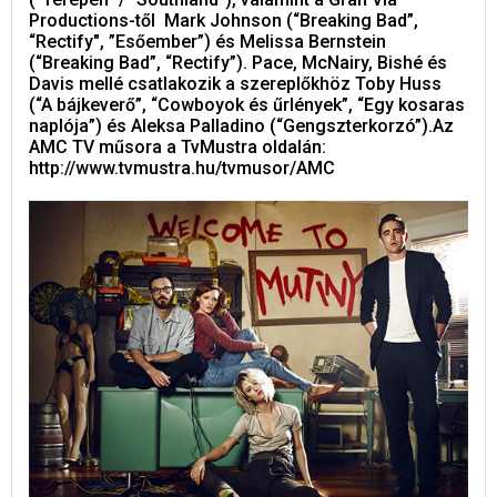
Productions-től Mark Johnson (“Breaking Bad”,
“Rectify", ”Esőember”) és Melissa Bernstein
(“Breaking Bad”, “Rectify”). Pace, McNairy, Bishé és
Davis mellé csatlakozik a szereplőkhöz Toby Huss
(“A bájkeverő”, “Cowboyok és űrlények”, “Egy kosaras
naplója”) és Aleksa Palladino (“Gengszterkorzó”).Az
AMC TV műsora a TvMustra oldalán:
http://www.tvmustra.hu/tvmusor/AMC