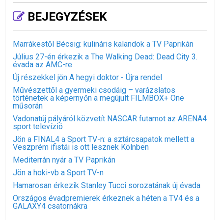
BEJEGYZÉSEK
Marrákestől Bécsig: kulináris kalandok a TV Paprikán
Július 27-én érkezik a The Walking Dead: Dead City 3.
évada az AMC-re
Új részekkel jön A hegyi doktor - Újra rendel
Művészettől a gyermeki csodáig – varázslatos
történetek a képernyőn a megújult FILMBOX+ One
műsorán
Vadonatúj pályáról közvetít NASCAR futamot az ARENA4
sport televízió
Jön a FINAL4 a Sport TV-n: a sztárcsapatok mellett a
Veszprém ifistái is ott lesznek Kölnben
Mediterrán nyár a TV Paprikán
Jön a hoki-vb a Sport TV-n
Hamarosan érkezik Stanley Tucci sorozatának új évada
Országos évadpremierek érkeznek a héten a TV4 és a
GALAXY4 csatornákra