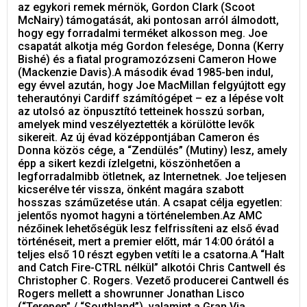
az egykori remek mérnök, Gordon Clark (Scoot
McNairy) támogatását, aki pontosan arról álmodott,
hogy egy forradalmi terméket alkosson meg. Joe
csapatát alkotja még Gordon felesége, Donna (Kerry
Bishé) és a fiatal programozózseni Cameron Howe
(Mackenzie Davis).A második évad 1985-ben indul,
egy évvel azután, hogy Joe MacMillan felgyújtott egy
teherautónyi Cardiff számítógépet – ez a lépése volt
az utolsó az önpusztító tetteinek hosszú sorban,
amelyek mind veszélyeztették a körülötte levők
sikereit. Az új évad középpontjában Cameron és
Donna közös cége, a “Zendülés” (Mutiny) lesz, amely
épp a sikert kezdi ízlelgetni, köszönhetően a
legforradalmibb ötletnek, az Internetnek. Joe teljesen
kicserélve tér vissza, önként magára szabott
hosszas száműzetése után. A csapat célja egyetlen:
jelentős nyomot hagyni a történelemben.Az AMC
nézőinek lehetőségük lesz felfrissíteni az első évad
történéseit, mert a premier előtt, már 14:00 órától a
teljes első 10 részt egyben vetíti le a csatorna.A “Halt
and Catch Fire-CTRL nélkül” alkotói Chris Cantwell és
Christopher C. Rogers. Vezető producerei Cantwell és
Rogers mellett a showrunner Jonathan Lisco
(“Terepen” / “Southland”), valamint a Gran Via