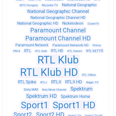
National Geographic
Muzsika TV
MTV Hungary
National Geographic Channel
National Geographic Channel HD
National Geographic HD
Nickelodeon
OzoneTV
Paramount Channel
Paramount Channel HD
Paramount Network
Paramount Network HD
Prime
RTL
RTL HD
RTL KETTŐ
PRO4
RTL Gold
RTL Három
RTL Klub
RTL Klub HD
RTL Otthon
RTLII
RTLII HD
RTL Spike
RTL+
Sláger TV
Spektrum
Sony MAX
Sony Movie Channel
Spektrum HD
Spektrum Home
Sport1
Sport1 HD
Sport2
Sport2 HD
Spíler1 TV
Spíler1 TV HD