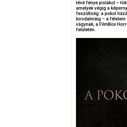
tévé fénye pislákol – tö
amelyek végig a képerny
feszültség: a pokol házá
birodalmáig – a félelem
vágynak, a FilmBox Horr
felületén.