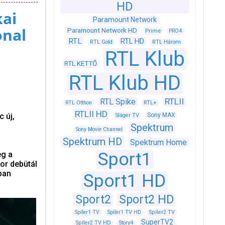
HD
kai
Paramount Network
onal
Paramount Network HD
Prime
PRO4
RTL
RTL HD
RTL Gold
RTL Három
RTL Klub
RTL KETTŐ
RTL Klub HD
RTLII
RTL Spike
RTL+
RTL Otthon
RTLII HD
 új,
Sony MAX
Sláger TV
Spektrum
Sony Movie Channel
Spektrum HD
Spektrum Home
Sport1
eg a
or debütál
ban
Sport1 HD
Sport2
Sport2 HD
Spíler1 TV
Spíler1 TV HD
Spíler2 TV
SuperTV2
Spíler2 TV HD
Story4