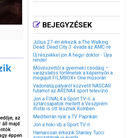
BEJEGYZÉSEK
Július 27-én érkezik a The Walking
Dead: Dead City 3. évada az AMC-re
Új részekkel jön A hegyi doktor - Újra
rendel
zik
Művészettől a gyermeki csodáig –
varázslatos történetek a képernyőn a
megújult FILMBOX+ One műsorán
Vadonatúj pályáról közvetít NASCAR
futamot az ARENA4 sport televízió
Jön a FINAL4 a Sport TV-n: a
sztárcsapatok mellett a Veszprém
ifistái is ott lesznek Kölnben
Mediterrán nyár a TV Paprikán
edője, az
 áll majd
Jön a hoki-vb a Sport TV-n
ontók
Hamarosan érkezik Stanley Tucci
vagy éppen
sorozatának új évada