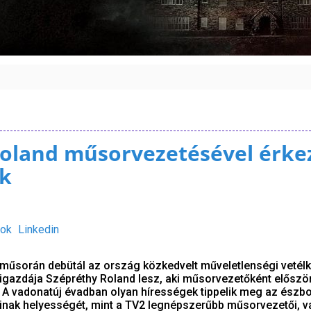
oland műsorvezetésével érke
ók
ok
Linkedin
űsorán debütál az ország közkedvelt műveletlenségi vetélk
gazdája Szépréthy Roland lesz, aki műsorvezetőként először
 A vadonatúj évadban olyan hírességek tippelik meg az észb
nak helyességét, mint a TV2 legnépszerűbb műsorvezetői, 