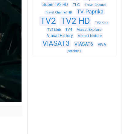
SuperTV2 HD
TLC
Travel Channel
TV Paprika
Travel Channel HD
TV2
TV2 HD
TV2 Kids
Viasat Explore
TV4
TV2 Klub
Viasat History
Viasat Nature
VIASAT3
VIASAT6
VIVA
Zenebutik