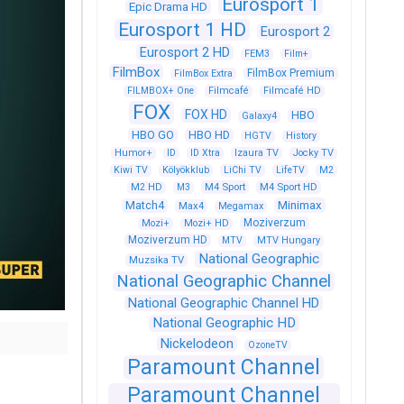
Eurosport 1
Epic Drama HD
Eurosport 1 HD
Eurosport 2
Eurosport 2 HD
FEM3
Film+
FilmBox
FilmBox Premium
FilmBox Extra
FILMBOX+ One
Filmcafé
Filmcafé HD
FOX
FOX HD
HBO
Galaxy4
HBO GO
HBO HD
HGTV
History
Humor+
ID
ID Xtra
Izaura TV
Jocky TV
Kiwi TV
Kölyökklub
LiChi TV
LifeTV
M2
M4 Sport
M4 Sport HD
M2 HD
M3
Match4
Minimax
Max4
Megamax
Moziverzum
Mozi+
Mozi+ HD
Moziverzum HD
MTV
MTV Hungary
National Geographic
Muzsika TV
National Geographic Channel
National Geographic Channel HD
National Geographic HD
Nickelodeon
OzoneTV
Paramount Channel
Paramount Channel