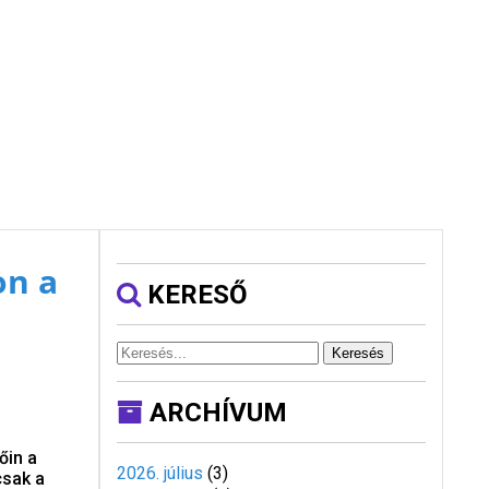
on a
KERESŐ
Keresés
ARCHÍVUM
őin a
2026. július
(
3
)
csak a