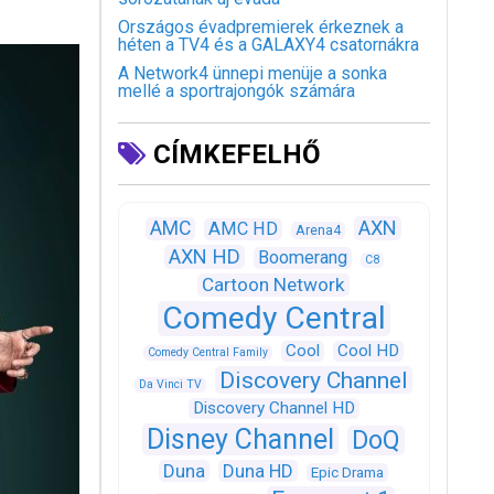
Országos évadpremierek érkeznek a
héten a TV4 és a GALAXY4 csatornákra
A Network4 ünnepi menüje a sonka
mellé a sportrajongók számára
CÍMKEFELHŐ
AXN
AMC
AMC HD
Arena4
AXN HD
Boomerang
C8
Cartoon Network
Comedy Central
Cool
Cool HD
Comedy Central Family
Discovery Channel
Da Vinci TV
Discovery Channel HD
Disney Channel
DoQ
Duna
Duna HD
Epic Drama