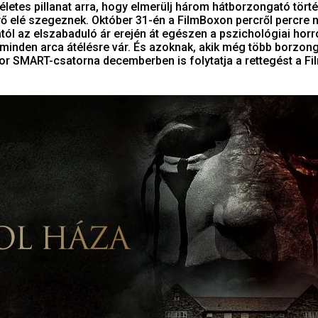
kéletes pillanat arra, hogy elmerülj három hátborzongató tört
ő elé szegeznek. Október 31-én a FilmBoxon percről percre n
tól az elszabaduló ár erején át egészen a pszichológiai horr
 minden arca átélésre vár. És azoknak, akik még több borzon
or SMART-csatorna decemberben is folytatja a rettegést a F