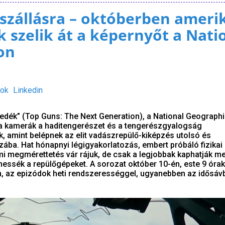
elszállásra – októberben ameri
 szelik át a képernyőt a Nati
on
ok
Linkedin
edék” (Top Guns: The Next Generation), a National Geographic
a kamerák a haditengerészet és a tengerészgyalogság
k, amint belépnek az elit vadászrepülő-kiképzés utolsó és
ába. Hat hónapnyi légigyakorlatozás, embert próbáló fizikai
i megmérettetés vár rájuk, de csak a legjobbak kaphatják m
hessék a repülőgépeket. A sorozat október 10-én, este 9 órak
n, az epizódok heti rendszerességgel, ugyanebben az idősáv