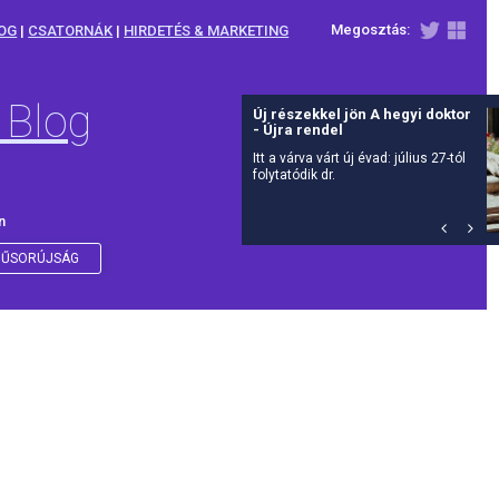
Megosztás:
OG
|
CSATORNÁK
|
HIRDETÉS & MARKETING
 Blog
Új részekkel jön A hegyi doktor
- Újra rendel
Itt a várva várt új évad: július 27-tól
folytatódik dr.
n
ŰSORÚJSÁG