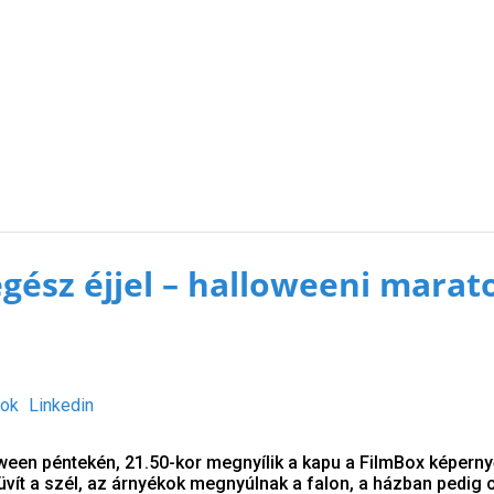
gész éjjel – halloweeni marat
ok
Linkedin
oween péntekén, 21.50-kor megnyílik a kapu a FilmBox képerny
süvít a szél, az árnyékok megnyúlnak a falon, a házban pedig 