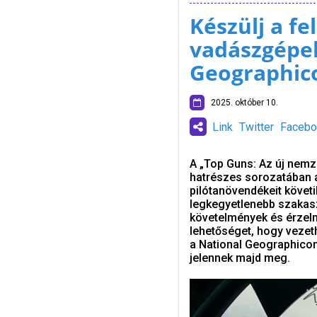
Készülj a f
vadászgépek
Geographic
2025. október 10.
Link
Twitter
Facebo
A „Top Guns: Az új nemz
hatrészes sorozatában 
pilótanövendékeit követi
legkegyetlenebb szakasz
követelmények és érzelm
lehetőséget, hogy vezet
a National Geographico
jelennek majd meg.