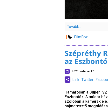
Tovább...
FilmBox
Szépréthy R
az Észbont
2025. október 17.
Link
Twitter
Facebo
Hamarosan a SuperTV2 m
Észbontók. A műsor házi
szólóban a kamerák elé.
hajmeresztő megoldásai