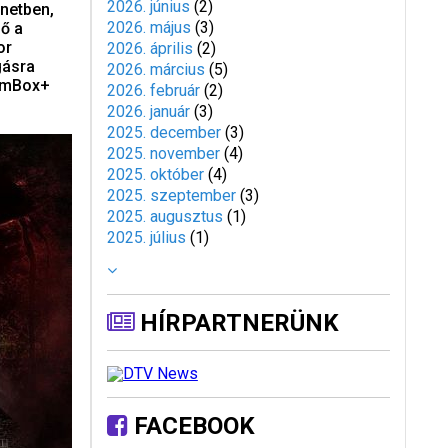
2026. június
(
2
)
énetben,
2026. május
(
3
)
ő a
or
2026. április
(
2
)
gásra
2026. március
(
5
)
ilmBox+
2026. február
(
2
)
2026. január
(
3
)
2025. december
(
3
)
2025. november
(
4
)
2025. október
(
4
)
2025. szeptember
(
3
)
2025. augusztus
(
1
)
2025. július
(
1
)
HÍRPARTNERÜNK
FACEBOOK