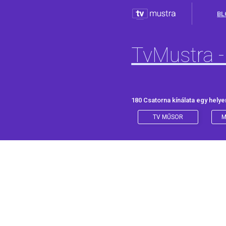
BL
TvMustra -
180 Csatorna kínálata egy helye
TV MŰSOR
M