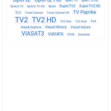
Spíler1 TV
Spíler1 TV HD
SuperTV2
SuperTV2 HD
Spíler2 TV
Spíler2 TV HD
Story4
TV Paprika
TLC
Travel Channel
Travel Channel HD
TV2
TV2 HD
TV4
TV2 Kids
TV2 Klub
Viasat History
Viasat Explore
Viasat Nature
VIASAT3
VIASAT6
VIVA
Zenebutik