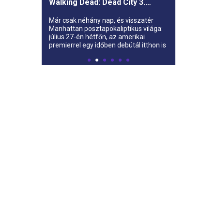
Walking Dead: Dead City 3.
évada az AMC-re
Már csak néhány nap, és visszatér
Manhattan posztapokaliptikus világa:
július 27-én hétfőn, az amerikai
premierrel egy időben debütál itthon is
az AMC-n a The Walking Dead: Dead
City harmadik évada.