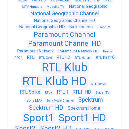
Moziverzum
Moziverzum HD
Mozi+
Mozi+ HD
MTV
National Geographic
Muzsika TV
MTV Hungary
National Geographic Channel
National Geographic Channel HD
National Geographic HD
Nickelodeon
OzoneTV
Paramount Channel
Paramount Channel HD
Paramount Network
Paramount Network HD
Prime
RTL
RTL HD
RTL KETTŐ
PRO4
RTL Gold
RTL Három
RTL Klub
RTL Klub HD
RTL Otthon
RTLII
RTLII HD
RTL Spike
RTL+
Sláger TV
Spektrum
Sony MAX
Sony Movie Channel
Spektrum HD
Spektrum Home
Sport1
Sport1 HD
Sport2
Sport2 HD