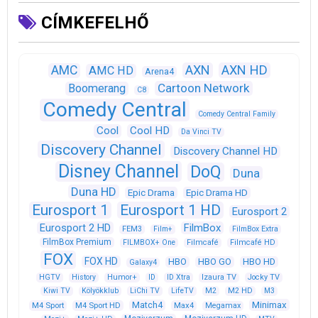
CÍMKEFELHŐ
AXN
AXN HD
AMC
AMC HD
Arena4
Cartoon Network
Boomerang
C8
Comedy Central
Comedy Central Family
Cool
Cool HD
Da Vinci TV
Discovery Channel
Discovery Channel HD
Disney Channel
DoQ
Duna
Duna HD
Epic Drama
Epic Drama HD
Eurosport 1
Eurosport 1 HD
Eurosport 2
Eurosport 2 HD
FilmBox
FEM3
Film+
FilmBox Extra
FilmBox Premium
FILMBOX+ One
Filmcafé
Filmcafé HD
FOX
FOX HD
HBO
HBO GO
HBO HD
Galaxy4
HGTV
History
Humor+
ID
ID Xtra
Izaura TV
Jocky TV
Kiwi TV
Kölyökklub
LiChi TV
LifeTV
M2
M2 HD
M3
Match4
Minimax
M4 Sport
M4 Sport HD
Max4
Megamax