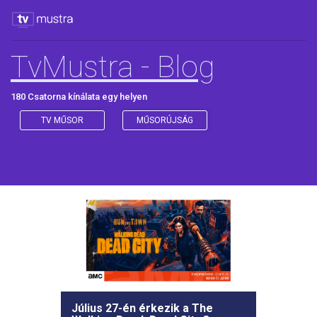
TvMustra - Blog
180 Csatorna kínálata egy helyen
TV MŰSOR
MŰSORÚJSÁG
Július 27-én érkezik a The