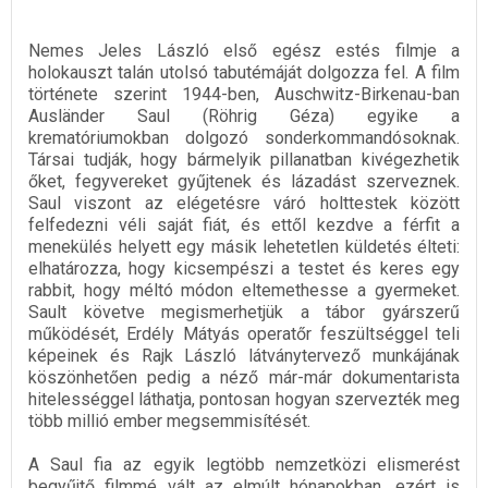
Nemes Jeles László első egész estés filmje a
holokauszt talán utolsó tabutémáját dolgozza fel. A film
története szerint 1944-ben, Auschwitz-Birkenau-ban
Ausländer Saul (Röhrig Géza) egyike a
krematóriumokban dolgozó sonderkommandósoknak.
Társai tudják, hogy bármelyik pillanatban kivégezhetik
őket, fegyvereket gyűjtenek és lázadást szerveznek.
Saul viszont az elégetésre váró holttestek között
felfedezni véli saját fiát, és ettől kezdve a férfit a
menekülés helyett egy másik lehetetlen küldetés élteti:
elhatározza, hogy kicsempészi a testet és keres egy
rabbit, hogy méltó módon eltemethesse a gyermeket.
Sault követve megismerhetjük a tábor gyárszerű
működését, Erdély Mátyás operatőr feszültséggel teli
képeinek és Rajk László látványtervező munkájának
köszönhetően pedig a néző már-már dokumentarista
hitelességgel láthatja, pontosan hogyan szervezték meg
több millió ember megsemmisítését.
A Saul fia az egyik legtöbb nemzetközi elismerést
begyűjtő filmmé vált az elmúlt hónapokban, ezért is