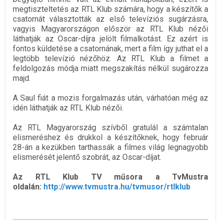
megtiszteltetés az RTL Klub számára, hogy a készítők a
csatornát választották az első televíziós sugárzásra,
vagyis Magyarországon először az RTL Klub nézői
láthatják az Oscar-díjra jelölt filmalkotást. Ez azért is
fontos küldetése a csatornának, mert a film így juthat el a
legtöbb televízió nézőhöz. Az RTL Klub a filmet a
feldolgozás módja miatt megszakítás nélkül sugározza
majd.
A Saul fiát a mozis forgalmazás után, várhatóan még az
idén láthatják az RTL Klub nézői.
Az RTL Magyarország szívből gratulál a számtalan
elismeréshez és drukkol a készítőknek, hogy február
28-án a kezükben tarthassák a filmes világ legnagyobb
elismerését jelentő szobrát, az Oscar-díjat.
Az RTL Klub TV műsora a TvMustra
oldalán:
http://www.tvmustra.hu/tvmusor/rtlklub