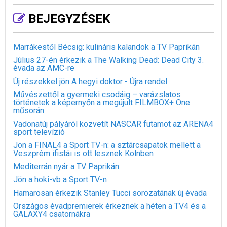
BEJEGYZÉSEK
Marrákestől Bécsig: kulináris kalandok a TV Paprikán
Július 27-én érkezik a The Walking Dead: Dead City 3.
évada az AMC-re
Új részekkel jön A hegyi doktor - Újra rendel
Művészettől a gyermeki csodáig – varázslatos
történetek a képernyőn a megújult FILMBOX+ One
műsorán
Vadonatúj pályáról közvetít NASCAR futamot az ARENA4
sport televízió
Jön a FINAL4 a Sport TV-n: a sztárcsapatok mellett a
Veszprém ifistái is ott lesznek Kölnben
Mediterrán nyár a TV Paprikán
Jön a hoki-vb a Sport TV-n
Hamarosan érkezik Stanley Tucci sorozatának új évada
Országos évadpremierek érkeznek a héten a TV4 és a
GALAXY4 csatornákra