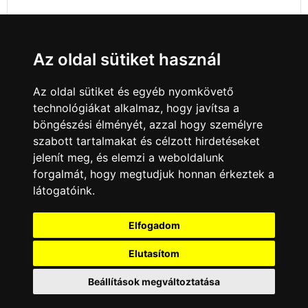
Az oldal sütiket használ
Az oldal sütiket és egyéb nyomkövető
technológiákat alkalmaz, hogy javítsa a
böngészési élményét, azzal hogy személyre
szabott tartalmakat és célzott hirdetéseket
jelenít meg, és elemzi a weboldalunk
forgalmát, hogy megtudjuk honnan érkeztek a
látogatóink.
Minden jog fenntartva © 2008 - 2026
4Web Kft.
Elfogadom
A csatornák a műsorváltoztatás jogát
fenntartják! A portál üzemeltetője semmiféle
Elutasítom
felelősséget nem vállal a weboldalon
megjelentetett hirdetések tartalmáért, illetve a
Beállítások megváltoztatása
hirdetésekhez feltöltött képekért!