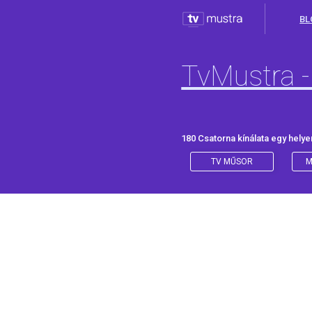
BL
TvMustra -
180 Csatorna kínálata egy helye
TV MŰSOR
M