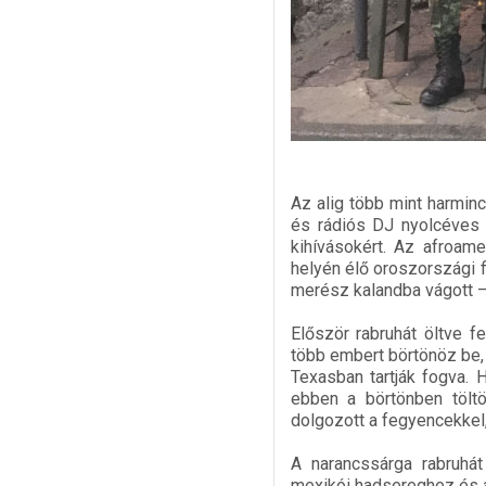
Az alig több mint harmin
és rádiós DJ nyolcéves 
kihívásokért. Az afroame
helyén élő oroszországi 
merész kalandba vágott –
Először rabruhát öltve f
több embert börtönöz be, 
Texasban tartják fogva. 
ebben a börtönben töltöt
dolgozott a fegyencekkel,
A narancssárga rabruhát
mexikói hadsereghez és a