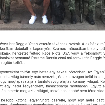
céves brit Reggie Yates veterán tévésnek számít. A színész, 
korában debütált a képernyőn. Számos műsorában bizonyította
rikaiak helyzetét feltáró Race Riots USA vagy a felbomlott 
fiatalokat bemutató Extreme Russia című műsorok után Reggie 
 rögtön kettőbe.
egyenceként töltött egy hetet egy texasi börtönben. Az Egyes
mint a világ bármely más nemzete, és az országon belül is a le
Hogy megtapasztalja a büntetésvégrehajtás kemény világát, R
t egy hetet fegyencként, narancssárga rabruhában. Együtt ev
 és ismerte meg azt a világot, ahová soha többé nem térne viss
 később katonai egyenruhára cserélte, hogy egy hétre csat
nnak drogharcához Acapulcoban. Minden nap az életét kockázta