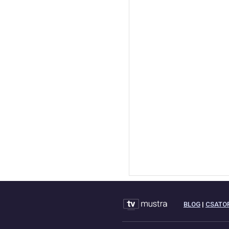
BLOG
|
CSATO