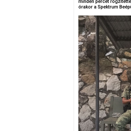
minden percét rögzített
órakor a Spektrum Beép