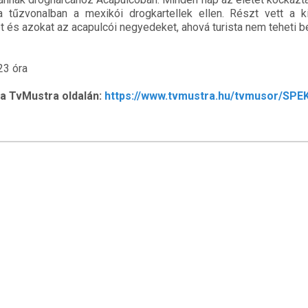
 tűzvonalban a mexikói drogkartellek ellen. Részt vett a k
és azokat az acapulcói negyedeket, ahová turista nem teheti be
23 óra
a TvMustra oldalán:
https://www.tvmustra.hu/tvmusor/SP