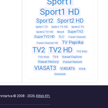
Sport1
Sport1 HD
Sport2
Sport2 HD
Spíler1 TV
Spíler1 TV HD
Spíler2 TV
SuperTV2
Spíler2 TV HD
Story4
SuperTV2 HD
TLC
Travel Channel
TV Paprika
Travel Channel HD
TV2
TV2 HD
TV2 Kids
Viasat Explore
TV4
TV2 Klub
Viasat History
Viasat Nature
VIASAT3
VIASAT6
VIVA
Zenebutik
nntartva © 2008 - 2026
4Web Kft.