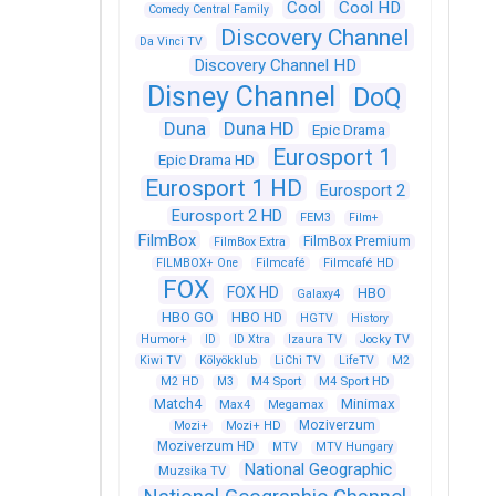
Cool
Cool HD
Comedy Central Family
Discovery Channel
Da Vinci TV
Discovery Channel HD
Disney Channel
DoQ
Duna
Duna HD
Epic Drama
Eurosport 1
Epic Drama HD
Eurosport 1 HD
Eurosport 2
Eurosport 2 HD
FEM3
Film+
FilmBox
FilmBox Premium
FilmBox Extra
FILMBOX+ One
Filmcafé
Filmcafé HD
FOX
FOX HD
HBO
Galaxy4
HBO GO
HBO HD
HGTV
History
Humor+
ID
ID Xtra
Izaura TV
Jocky TV
Kiwi TV
Kölyökklub
LiChi TV
LifeTV
M2
M4 Sport
M4 Sport HD
M2 HD
M3
Match4
Minimax
Max4
Megamax
Moziverzum
Mozi+
Mozi+ HD
Moziverzum HD
MTV
MTV Hungary
National Geographic
Muzsika TV