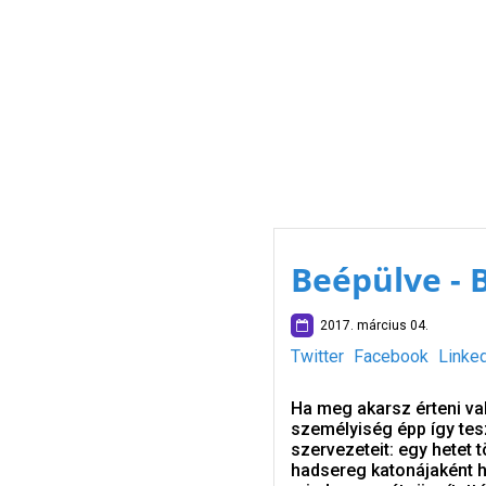
Beépülve - 
2017. március 04.
Twitter
Facebook
Linke
Ha meg akarsz érteni val
személyiség épp így tesz
szervezeteit: egy hetet 
hadsereg katonájaként h