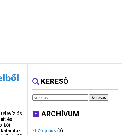
elből
KERESŐ
Keresés
ARCHÍVUM
 televíziós
eit és
xikói
ó kalandok
2026. július
(
3
)