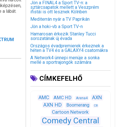
Jön a FINAL4 a Sport TV-n: a
iképzésen,
sztárcsapatok mellett a Veszprém
 a lábát.
ifistái is ott lesznek Kölnben
Mediterrán nyár a TV Paprikán
Jön a hoki-vb a Sport TV-n
Hamarosan érkezik Stanley Tucci
sorozatának új évada
EKTRUM
Országos évadpremierek érkeznek a
héten a TV4 és a GALAXY4 csatornákra
A Network4 ünnepi menüje a sonka
mellé a sportrajongók számára
CÍMKEFELHŐ
AXN
AMC
AMC HD
Arena4
AXN HD
Boomerang
C8
Cartoon Network
Comedy Central