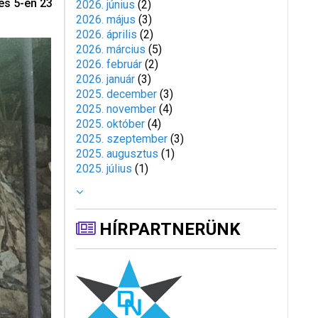
és 5-én 23
2026. június
(
2
)
2026. május
(
3
)
2026. április
(
2
)
2026. március
(
5
)
2026. február
(
2
)
2026. január
(
3
)
2025. december
(
3
)
2025. november
(
4
)
2025. október
(
4
)
2025. szeptember
(
3
)
2025. augusztus
(
1
)
2025. július
(
1
)
HÍRPARTNERÜNK