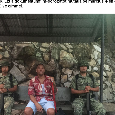
ék. Ezt a dokumentumfilm-sorozatot mutatja be március 4-én 
ülve címmel.