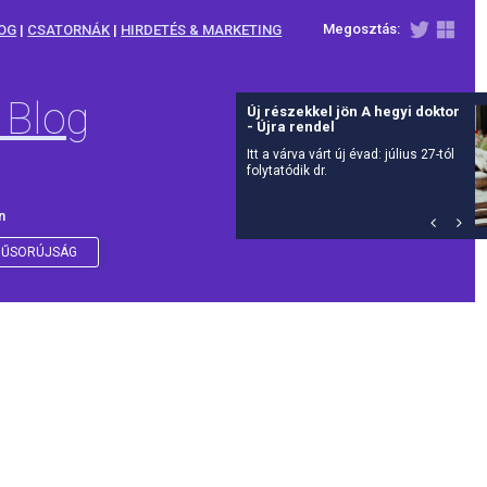
Megosztás:
OG
|
CSATORNÁK
|
HIRDETÉS & MARKETING
 Blog
Új részekkel jön A hegyi doktor
- Újra rendel
Itt a várva várt új évad: július 27-tól
folytatódik dr.
n
ŰSORÚJSÁG