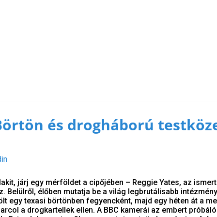
Börtön és drogháború testköz
din
akit, járj egy mérföldet a cipőjében – Reggie Yates, az ismert
. Belülről, élőben mutatja be a világ legbrutálisabb intézmény
tölt egy texasi börtönben fegyencként, majd egy héten át a me
arcol a drogkartellek ellen. A BBC kamerái az embert próbál