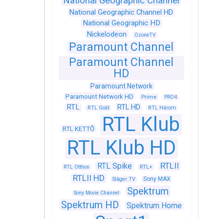
National Geographic Channel
National Geographic Channel HD
National Geographic HD
Nickelodeon
OzoneTV
Paramount Channel
Paramount Channel
HD
Paramount Network
Paramount Network HD
Prime
PRO4
RTL
RTL HD
RTL Gold
RTL Három
RTL Klub
RTL KETTŐ
RTL Klub HD
RTLII
RTL Spike
RTL+
RTL Otthon
RTLII HD
Sony MAX
Sláger TV
Spektrum
Sony Movie Channel
Spektrum HD
Spektrum Home