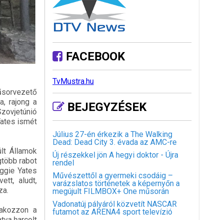
FACEBOOK
TvMustra.hu
műsorvezető
, rajong a
BEJEGYZÉSEK
Szovjetúnió
Yates ismét
Július 27-én érkezik a The Walking
Dead: Dead City 3. évada az AMC-re
ült Államok
Új részekkel jön A hegyi doktor - Újra
gtöbb rabot
rendel
eggie Yates
Művészettől a gyermeki csodáig –
ett, aludt,
varázslatos történetek a képernyőn a
za.
megújult FILMBOX+ One műsorán
Vadonatúj pályáról közvetít NASCAR
lakozzon a
futamot az ARENA4 sport televízió
tva harcolt