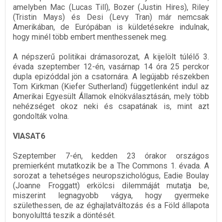
amelyben Mac (Lucas Till), Bozer (Justin Hires), Riley
(Tristin Mays) és Desi (Levy Tran) már nemcsak
Amerikában, de Európában is küldetésekre indulnak,
hogy minél több embert menthessenek meg.
A népszerű politikai drámasorozat, A kijelölt túlélő 3.
évada szeptember 12-én, vasárnap 14 óra 25 perckor
dupla epizóddal jön a csatornára. A legújabb részekben
Tom Kirkman (Kiefer Sutherland) függetlenként indul az
Amerikai Egyesült Államok elnökválasztásán, mely több
nehézséget okoz neki és csapatának is, mint azt
gondolták volna.
VIASAT6
Szeptember 7-én, kedden 23 órakor országos
premierként mutatkozik be a The Commons 1. évada. A
sorozat a tehetséges neuropszichológus, Eadie Boulay
(Joanne Froggatt) erkölcsi dilemmáját mutatja be,
miszerint legnagyobb vágya, hogy gyermeke
születhessen, de az éghajlatváltozás és a Föld állapota
bonyolulttá teszik a döntését.