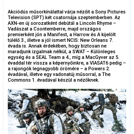
Akciódús műsorkínálattal várja nézőit a Sony Pictures
Television (SPT) két csatornája szeptemberben. Az
AXN-en új sorozatként debütál a Lincoln Rhyme –
Vadászat a Csontemberre, majd országos
premierként jön a Manifest, a Harrow és A kijelölt
túlélő 3., illetve a jól ismert NCIS: New Orleans 7.
évada is. Annak érdekében, hogy biztosan ne
maradjunk izgalmak nélkül, a SWAT – Különleges
egység és a SEAL Team a 4., míg a MacGyver az 5.
évaddal tér vissza a képernyőinkre, a VIASAT6 pedig –
a rajongók legnagyobb örömére – a Powers 2.
évadával, illetve egy vadonatúj műsorral, a The
Commons 1. évadával készül a nézőknek.