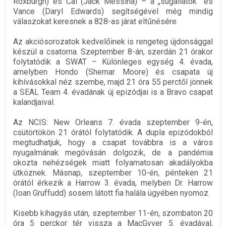
Roxburgh) és Cal (Jack Messina) – a „sugallatok” és
Vance (Daryl Edwards) segítségével még mindig
válaszokat keresnek a 828-as járat eltűnésére.
Az akciósorozatok kedvelőinek is rengeteg újdonsággal
készül a csatorna. Szeptember 8-án, szerdán 21 órakor
folytatódik a SWAT – Különleges egység 4. évada,
amelyben Hondo (Shemar Moore) és csapata új
kihívásokkal néz szembe, majd 21 óra 55 perctől jönnek
a SEAL Team 4. évadának új epizódjai is a Bravo csapat
kalandjaival.
Az NCIS: New Orleans 7. évada szeptember 9-én,
csütörtökön 21 órától folytatódik. A dupla epizódokból
megtudhatjuk, hogy a csapat továbbra is a város
nyugalmának megóvásán dolgozik, de a pandémia
okozta nehézségek miatt folyamatosan akadályokba
ütköznek. Másnap, szeptember 10-én, pénteken 21
órától érkezik a Harrow 3. évada, melyben Dr. Harrow
(Ioan Gruffudd) sosem látott fia halála ügyében nyomoz.
Kisebb kihagyás után, szeptember 11-én, szombaton 20
óra 5 perckor tér vissza a MacGyver 5. évadával,