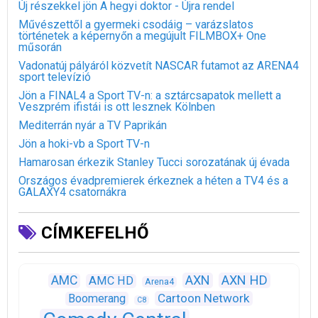
Új részekkel jön A hegyi doktor - Újra rendel
Művészettől a gyermeki csodáig – varázslatos
történetek a képernyőn a megújult FILMBOX+ One
műsorán
Vadonatúj pályáról közvetít NASCAR futamot az ARENA4
sport televízió
Jön a FINAL4 a Sport TV-n: a sztárcsapatok mellett a
Veszprém ifistái is ott lesznek Kölnben
Mediterrán nyár a TV Paprikán
Jön a hoki-vb a Sport TV-n
Hamarosan érkezik Stanley Tucci sorozatának új évada
Országos évadpremierek érkeznek a héten a TV4 és a
GALAXY4 csatornákra
CÍMKEFELHŐ
AXN
AXN HD
AMC
AMC HD
Arena4
Cartoon Network
Boomerang
C8