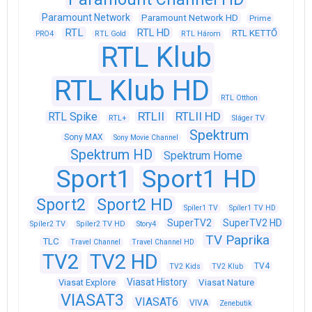
Paramount Network
Paramount Network HD
Prime
RTL
RTL HD
RTL KETTŐ
PRO4
RTL Gold
RTL Három
RTL Klub
RTL Klub HD
RTL Otthon
RTLII
RTLII HD
RTL Spike
RTL+
Sláger TV
Spektrum
Sony MAX
Sony Movie Channel
Spektrum HD
Spektrum Home
Sport1
Sport1 HD
Sport2
Sport2 HD
Spíler1 TV
Spíler1 TV HD
SuperTV2
SuperTV2 HD
Spíler2 TV
Spíler2 TV HD
Story4
TV Paprika
TLC
Travel Channel
Travel Channel HD
TV2
TV2 HD
TV4
TV2 Kids
TV2 Klub
Viasat History
Viasat Explore
Viasat Nature
VIASAT3
VIASAT6
VIVA
Zenebutik