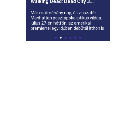
Walking Dead: Dead City 3.
évada az AMC-re
Már csak néhány nap, és visszatér
Manhattan posztapokaliptikus világa:
július 27-én hétfőn, az amerikai
premierrel egy időben debütál itthon is
az AMC-n a The Walking Dead: Dead
City harmadik évada.