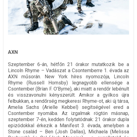
AXN
Szeptember 6-án, hétfőn 21 órakor mutatkozik be a
Lincoln Rhyme – Vadászat a Csontemberre 1. évada az
AXN műsorán. New York híres nyomozója, Lincoln
Rhyme (Russell Hornsby) legnagyobb ellensége a
Csontember (Brían F. O’Byrne), aki miatt a rendőr lebénult
és visszavonulni kényszerült. Amikor a gyilkos újra
felbukkan, a rendőrség megkeresi Rhyme-ot, aki új társa,
Amelia Sachs (Arielle Kebbel) segítségével ered a
Csontember nyomába. Az izgalmak rögtön másnap,
szeptember 7-én, kedden folytatódnak: 21 órakor dupla
epizódokkal érkezik a Manifest 3. évada, amelyben a
Stone család – Ben (Josh Dallas), Michaela (Melissa