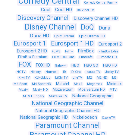
Comedy Central
Comedy Central Family
Cool
Cool HD
Da Vinci TV
Discovery Channel
Discovery Channel HD
Disney Channel
DoQ
Duna
Duna HD
Epic Drama
Epic Drama HD
Eurosport 1
Eurosport 1 HD
Eurosport 2
Eurosport 2 HD
FilmBox
FEM3
Film+
FilmBox Extra
FilmBox Premium
FILMBOX+ One
Filmcafé
Filmcafé HD
FOX
FOX HD
HBO
HBO GO
HBO HD
Galaxy4
HGTV
History
Humor+
ID
ID Xtra
Izaura TV
Jocky TV
Kiwi TV
Kölyökklub
LiChi TV
LifeTV
M2
M2 HD
M3
Match4
Minimax
M4 Sport
M4 Sport HD
Max4
Megamax
Moziverzum
Moziverzum HD
Mozi+
Mozi+ HD
MTV
National Geographic
Muzsika TV
MTV Hungary
National Geographic Channel
National Geographic Channel HD
National Geographic HD
Nickelodeon
OzoneTV
Paramount Channel
Paramount Channel HD