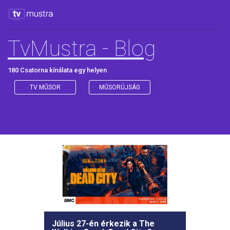
TvMustra - Blog
180 Csatorna kínálata egy helyen
TV MŰSOR
MŰSORÚJSÁG
Július 27-én érkezik a The