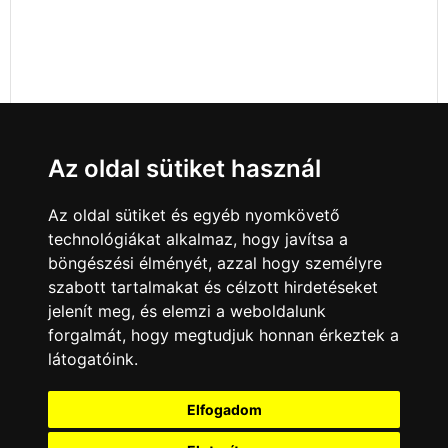
Az oldal sütiket használ
Az oldal sütiket és egyéb nyomkövető
technológiákat alkalmaz, hogy javítsa a
böngészési élményét, azzal hogy személyre
szabott tartalmakat és célzott hirdetéseket
jelenít meg, és elemzi a weboldalunk
forgalmát, hogy megtudjuk honnan érkeztek a
látogatóink.
Minden jog fenntartva © 2008 - 2026
4Web Kft.
Elfogadom
A csatornák a műsorváltoztatás jogát