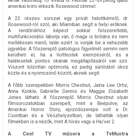
Akták vadonatúj, 10. évada is. Február 22-től pedig újabb
amerikai krimi érkezik Rosewood címmel.
A 22 részes sorozat egy privát halottkémről, dr.
Rosewood-ról szól, aki Miamiban segít a helyi erőknek.
A rendőrökhöz képest sokkal felszereltebb,
multifunkcionális laborja van, ő maga is briliáns és nem
mellékesen menő, talán ezért is vonják be a nehezebb
ügyekbe. A főszereplő patológus figyelmét semmi nem
kerülheti el, ha a holttestek elemzéséről, és a
halálesetek pontos okának megállapításáról van szó.
Viszont túlzottan optimista, ez pedig súrlódást okoz
közte és a nyomozónő között, akinek segít.
A főbb szerepekben Morris Chestnut, Jaina Lee Ortiz,
Anna Konkle, Gabrielle Dennis és Maggie Elizabeth
Jones látható. A főszereplő Morris Chestnut olyan
filmsorozatokban szerepelt, mint a Beépülve, az
Amerikai Horror Story, epizódszerepe volt a Dr.
Csontban és a Vészhelyzetben, de láthatták olyan
filmekben is a nézők, mint A hívás vagy a Ha/ver 2.
A Cool TV műsora a TvMustra