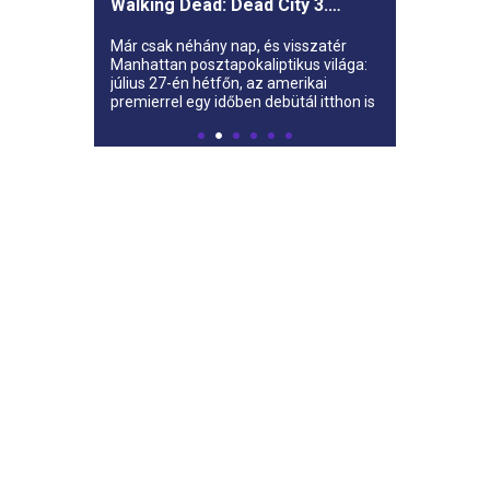
Walking Dead: Dead City 3.
évada az AMC-re
Már csak néhány nap, és visszatér
Manhattan posztapokaliptikus világa:
július 27-én hétfőn, az amerikai
premierrel egy időben debütál itthon is
az AMC-n a The Walking Dead: Dead
City harmadik évada.