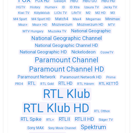
FOX HD
HBO
HBO GO
HBO HD
Galaxy4
HGTV
History
Humor+
ID
ID Xtra
Izaura TV
Jocky TV
Kiwi TV
Kölyökklub
LiChi TV
LifeTV
M2
M2 HD
M3
Match4
Minimax
M4 Sport
M4 Sport HD
Max4
Megamax
Moziverzum
Moziverzum HD
Mozi+
Mozi+ HD
MTV
National Geographic
Muzsika TV
MTV Hungary
National Geographic Channel
National Geographic Channel HD
National Geographic HD
Nickelodeon
OzoneTV
Paramount Channel
Paramount Channel HD
Paramount Network
Paramount Network HD
Prime
RTL
RTL HD
RTL KETTŐ
PRO4
RTL Gold
RTL Három
RTL Klub
RTL Klub HD
RTL Otthon
RTLII
RTLII HD
RTL Spike
RTL+
Sláger TV
Spektrum
Sony MAX
Sony Movie Channel