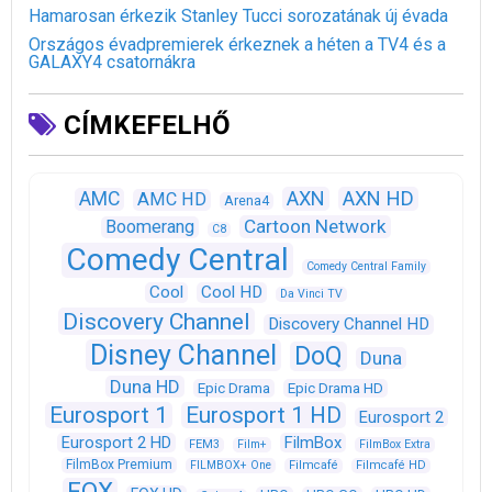
Hamarosan érkezik Stanley Tucci sorozatának új évada
Országos évadpremierek érkeznek a héten a TV4 és a
GALAXY4 csatornákra
CÍMKEFELHŐ
AXN
AXN HD
AMC
AMC HD
Arena4
Cartoon Network
Boomerang
C8
Comedy Central
Comedy Central Family
Cool
Cool HD
Da Vinci TV
Discovery Channel
Discovery Channel HD
Disney Channel
DoQ
Duna
Duna HD
Epic Drama
Epic Drama HD
Eurosport 1
Eurosport 1 HD
Eurosport 2
Eurosport 2 HD
FilmBox
FEM3
Film+
FilmBox Extra
FilmBox Premium
FILMBOX+ One
Filmcafé
Filmcafé HD
FOX