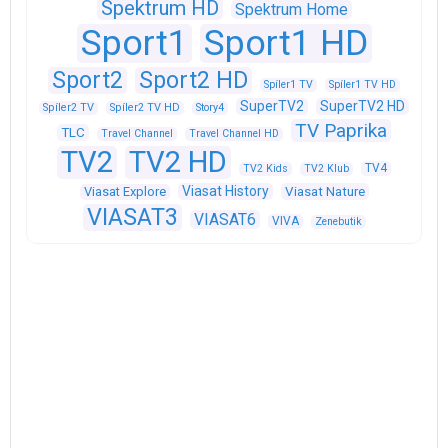
Spektrum HD
Spektrum Home
Sport1
Sport1 HD
Sport2
Sport2 HD
Spíler1 TV
Spíler1 TV HD
SuperTV2
SuperTV2 HD
Spíler2 TV
Spíler2 TV HD
Story4
TV Paprika
TLC
Travel Channel
Travel Channel HD
TV2
TV2 HD
TV4
TV2 Kids
TV2 Klub
Viasat History
Viasat Explore
Viasat Nature
VIASAT3
VIASAT6
VIVA
Zenebutik