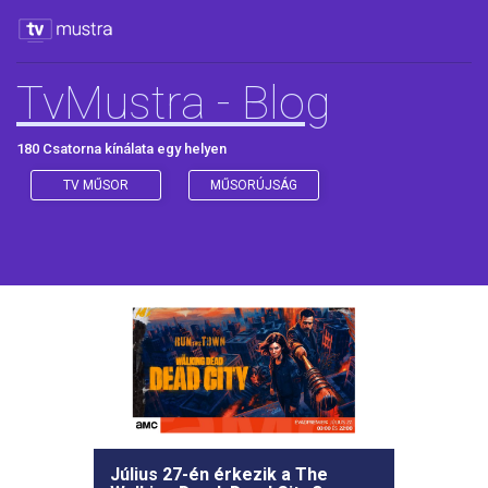
TvMustra - Blog
180 Csatorna kínálata egy helyen
TV MŰSOR
MŰSORÚJSÁG
Július 27-én érkezik a The