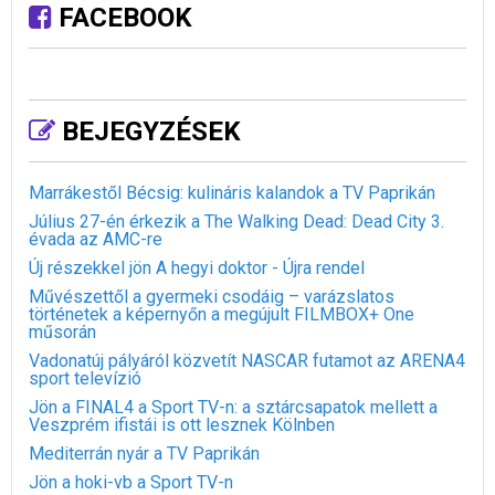
FACEBOOK
BEJEGYZÉSEK
Marrákestől Bécsig: kulináris kalandok a TV Paprikán
Július 27-én érkezik a The Walking Dead: Dead City 3.
évada az AMC-re
Új részekkel jön A hegyi doktor - Újra rendel
Művészettől a gyermeki csodáig – varázslatos
történetek a képernyőn a megújult FILMBOX+ One
műsorán
Vadonatúj pályáról közvetít NASCAR futamot az ARENA4
sport televízió
Jön a FINAL4 a Sport TV-n: a sztárcsapatok mellett a
Veszprém ifistái is ott lesznek Kölnben
Mediterrán nyár a TV Paprikán
Jön a hoki-vb a Sport TV-n