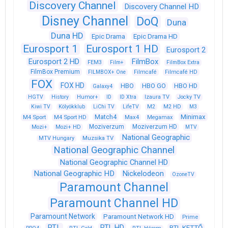
Discovery Channel
Discovery Channel HD
Disney Channel
DoQ
Duna
Duna HD
Epic Drama
Epic Drama HD
Eurosport 1
Eurosport 1 HD
Eurosport 2
Eurosport 2 HD
FilmBox
FEM3
Film+
FilmBox Extra
FilmBox Premium
FILMBOX+ One
Filmcafé
Filmcafé HD
FOX
FOX HD
HBO
HBO GO
HBO HD
Galaxy4
HGTV
History
Humor+
ID
ID Xtra
Izaura TV
Jocky TV
Kiwi TV
Kölyökklub
LiChi TV
LifeTV
M2
M2 HD
M3
Match4
Minimax
M4 Sport
M4 Sport HD
Max4
Megamax
Moziverzum
Moziverzum HD
Mozi+
Mozi+ HD
MTV
National Geographic
Muzsika TV
MTV Hungary
National Geographic Channel
National Geographic Channel HD
National Geographic HD
Nickelodeon
OzoneTV
Paramount Channel
Paramount Channel HD
Paramount Network
Paramount Network HD
Prime
RTL
RTL HD
RTL KETTŐ