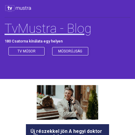
TvMustra - Blog
180 Csatorna kínálata egy helyen
TV MŰSOR
MŰSORÚJSÁG
Új részekkel jön A hegyi doktor