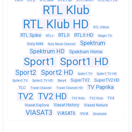
PRO4
RTL Gold
RTL Három
RTL Klub
RTL Klub HD
RTL Otthon
RTLII
RTLII HD
RTL Spike
RTL+
Sláger TV
Spektrum
Sony MAX
Sony Movie Channel
Spektrum HD
Spektrum Home
Sport1
Sport1 HD
Sport2
Sport2 HD
Spíler1 TV
Spíler1 TV HD
SuperTV2
SuperTV2 HD
Spíler2 TV
Spíler2 TV HD
Story4
TV Paprika
TLC
Travel Channel
Travel Channel HD
TV2
TV2 HD
TV4
TV2 Kids
TV2 Klub
Viasat History
Viasat Explore
Viasat Nature
VIASAT3
VIASAT6
VIVA
Zenebutik