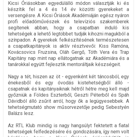
Kicsi Óriásokban egyedülálló módon választják ki és
készítik fel a 4 és 14 év közötti gyerekeket a
versengésre. A Kicsi Óriások Akadémiáján egész nyáron
profi előadóművészek és televíziós szakemberek
segítenek abban, hogy a csapatban induló kis
tehetségek a lehető legtöbbet tudják kihozni magukból a
színpadon. A gyerekek felkészítésének természetesen
a csapatkapitányok is aktív résztvevői: Kiss Ramóna,
Kovácsovics Fruzsina, Oláh Gergő, Tóth Vera és Trap
Kapitány nap mint nap ellátogatnak az Akadémiára és a
tanárokkal együtt fejlesztik mentoráltjaik készségeit.
Nagy a tét, hiszen az öt - egyenként két táncosból, egy
énekesből és egy óvodás kistehetségből álló -
csapatnak és kapitányaiknak hétről hétre meg kell majd
győzniük a Földes Eszterből, Geszti Péterből és Spáh
Dávidból álló zsűrit arról, hogy ők a legügyesebbek. A
tehetségmutató show műsorvezetője pedig Sebestyén
Balázs lesz.
Az RTL Klub mindig is nagy hangsúlyt fektetett a fiatal
tehetségek felfedezésére és gondozására, így nem volt