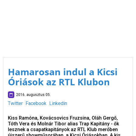
Hamarosan indul a Kicsi
Óriások az RTL Klubon
2016. augusztus 05.
Twitter
Facebook
Linkedin
Kiss Ramóna, Kovácsovics Fruzsina, Oláh Gergő,
Tóth Vera és Molnár Tibor alias Trap Kapitány - ők
lesznek a csapatkapitányok az RTL Klub merőben
újszerű showműsorában, a Kicsi Óriásokban. A kis