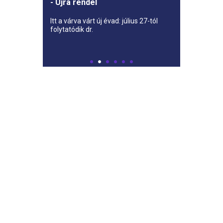
- Újra rendel
Itt a várva várt új évad: július 27-tól
folytatódik dr.