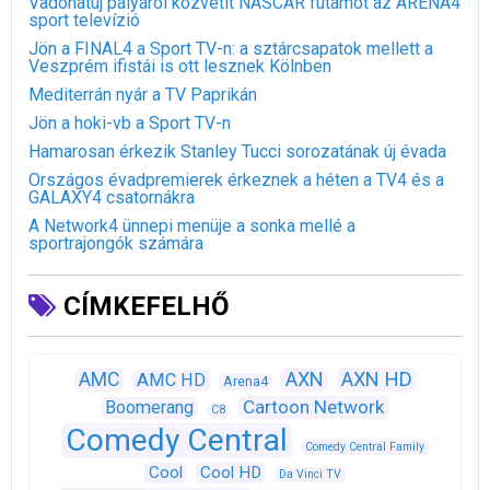
Vadonatúj pályáról közvetít NASCAR futamot az ARENA4
sport televízió
Jön a FINAL4 a Sport TV-n: a sztárcsapatok mellett a
Veszprém ifistái is ott lesznek Kölnben
Mediterrán nyár a TV Paprikán
Jön a hoki-vb a Sport TV-n
Hamarosan érkezik Stanley Tucci sorozatának új évada
Országos évadpremierek érkeznek a héten a TV4 és a
GALAXY4 csatornákra
A Network4 ünnepi menüje a sonka mellé a
sportrajongók számára
CÍMKEFELHŐ
AXN
AXN HD
AMC
AMC HD
Arena4
Cartoon Network
Boomerang
C8
Comedy Central
Comedy Central Family
Cool
Cool HD
Da Vinci TV