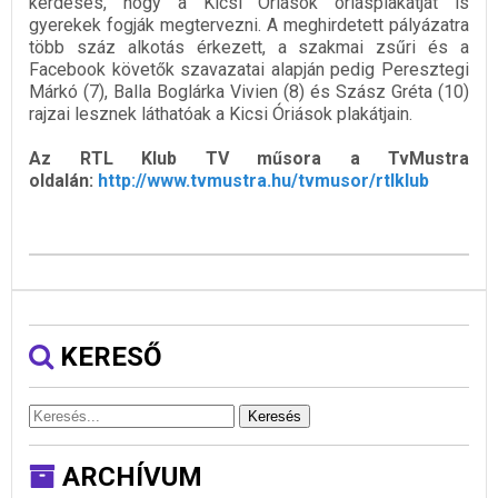
kérdéses, hogy a Kicsi Óriások óriásplakátját is
gyerekek fogják megtervezni. A meghirdetett pályázatra
több száz alkotás érkezett, a szakmai zsűri és a
Facebook követők szavazatai alapján pedig Peresztegi
Márkó (7), Balla Boglárka Vivien (8) és Szász Gréta (10)
rajzai lesznek láthatóak a Kicsi Óriások plakátjain.
Az RTL Klub TV műsora a TvMustra
oldalán:
http://www.tvmustra.hu/tvmusor/rtlklub
KERESŐ
Keresés
ARCHÍVUM