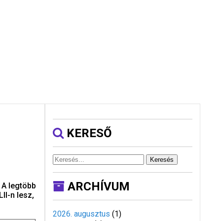
KERESŐ
Keresés
ARCHÍVUM
 A legtöbb
II-n lesz,
2026. augusztus
(
1
)