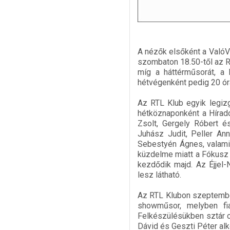
A nézők elsőként a ValóV
szombaton 18.50-től az RT
míg a háttérműsorát, a 
hétvégenként pedig 20 órá
Az RTL Klub egyik legiz
hétköznaponként a Híradó
Zsolt, Gergely Róbert 
Juhász Judit, Peller A
Sebestyén Ágnes, valami
küzdelme miatt a Fókusz h
kezdődik majd. Az Éjjel-
lesz látható.
Az RTL Klubon szeptember
showműsor, melyben fia
Felkészülésükben sztár c
Dávid és Geszti Péter alk