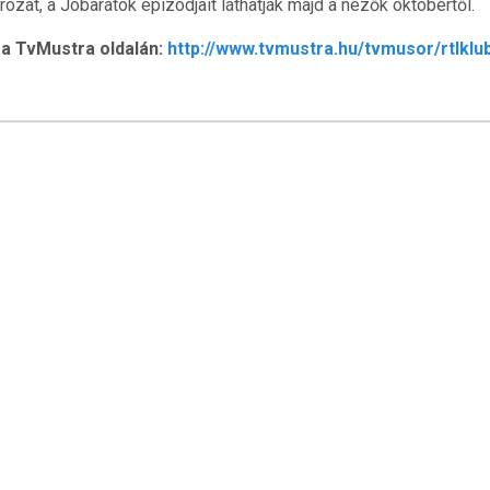
rozat, a Jóbarátok epizódjait láthatják majd a nézők októbertől.
a TvMustra oldalán:
http://www.tvmustra.hu/tvmusor/rtlklu