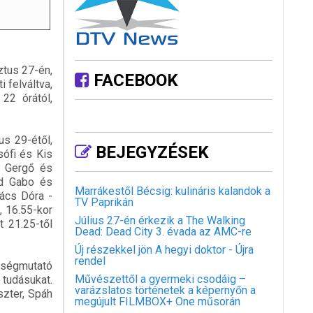
ztus 27-én,
FACEBOOK
 felváltva,
22 órától,
s 29-étől,
BEJEGYZÉSEK
sófi és Kis
p Gergő és
ed Gabo és
Marrákestől Bécsig: kulináris kalandok a
ács Dóra -
TV Paprikán
, 16.55-kor
Július 27-én érkezik a The Walking
t 21.25-től
Dead: Dead City 3. évada az AMC-re
Új részekkel jön A hegyi doktor - Újra
rendel
etségmutató
Művészettől a gyermeki csodáig –
tudásukat.
varázslatos történetek a képernyőn a
szter, Spáh
megújult FILMBOX+ One műsorán