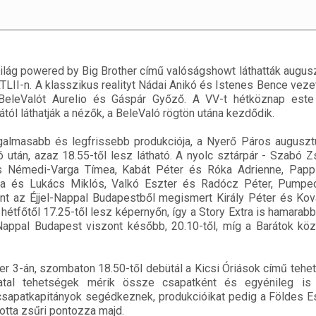
ilág powered by Big Brother című valóságshowt láthatták augus
LII-n. A klasszikus realityt Nádai Anikó és Istenes Bence vezeti
BeleValót Aurelio és Gáspár Győző. A VV-t hétköznap este 
tól láthatják a nézők, a BeleValó rögtön utána kezdődik.
galmasabb és legfrissebb produkciója, a Nyerő Páros augusztu
 után, azaz 18.55-től lesz látható. A nyolc sztárpár - Szabó Z
és Némedi-Varga Tímea, Kabát Péter és Róka Adrienne, Pap
nna és Lukács Miklós, Valkó Eszter és Radócz Péter, Pump
nt az Éjjel-Nappal Budapestből megismert Király Péter és Kov
étfőtől 17.25-től lesz képernyőn, így a Story Extra is hamarabb
Nappal Budapest viszont később, 20.10-től, míg a Barátok köz
 3-án, szombaton 18.50-től debütál a Kicsi Óriások című teh
tal tehetségek mérik össze csapatként és egyénileg is 
sapatkapitányok segédkeznek, produkcióikat pedig a Földes E
otta zsűri pontozza majd.