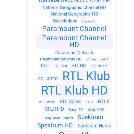
National Geographic Channel
National Geographic Channel HD
National Geographic HD
Nickelodeon
OzoneTV
Paramount Channel
Paramount Channel
HD
Paramount Network
Paramount Network HD
Prime
PRO4
RTL
RTL HD
RTL Gold
RTL Három
RTL Klub
RTL KETTŐ
RTL Klub HD
RTLII
RTL Spike
RTL+
RTL Otthon
RTLII HD
Sony MAX
Sláger TV
Spektrum
Sony Movie Channel
Spektrum HD
Spektrum Home