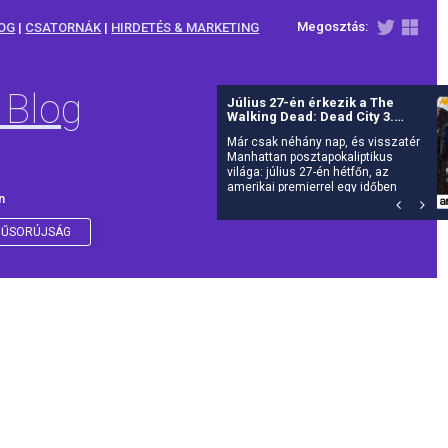
Megosztás:
OG
|
CSATORNÁK
|
HIRDETÉS & MARKETING
 Blog
Július 27-én érkezik a The
Walking Dead: Dead City 3.
évada az AMC-re
Már csak néhány nap, és visszatér
Manhattan posztapokaliptikus
világa: július 27-én hétfőn, az
amerikai premierrel egy időben
n
debütál itthon is az AMC-n a The
Walking Dead: Dead City harmadik
évada.
ŰSORÚJSÁG