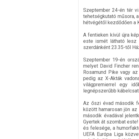
Szeptember 24-én tér vi
tehetségkutató műsora, a
hétvégétől kezdődően a K
A fentieken kívül újra k
este ismét látható lesz
szerdánként 23.35-től Ház
Szeptember 19-én ország
melyet David Fincher ren
Rosamund Pike vagy az Í
pedig az X-Akták vadona
világpremierrel egy i
legnépszerűbb kábelcsato
Az őszi évad második f
között hamarosan jön az 
második évadával jelent
Gyertek át szombat este! 
és felesége, a humorfakt
UEFA Európa Liga közvetí