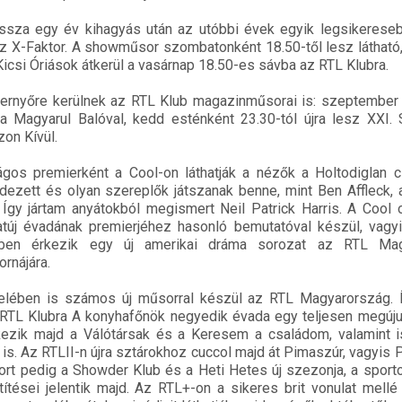
ssza egy év kihagyás után az utóbbi évek egyik legsikerese
z X-Faktor. A showműsor szombatonként 18.50-től lesz látható, 
icsi Óriások átkerül a vasárnap 18.50-es sávba az RTL Klubra.
épernyőre kerülnek az RTL Klub magazinműsorai is: szeptember
 a Magyarul Balóval, kedd esténként 23.30-tól újra lesz XXI.
on Kívül.
os premierként a Cool-on láthatják a nézők a Holtodiglan cí
dezett és olyan szereplők játszanak benne, mint Ben Affleck,
gy jártam anyátokból megismert Neil Patrick Harris. A Cool 
túj évadának premierjéhez hasonló bemutatóval készül, vagyi
dőben érkezik egy új amerikai dráma sorozat az RTL Mag
rnájára.
elében is számos új műsorral készül az RTL Magyarország. 
RTL Klubra A konyhafőnök negyedik évada egy teljesen megújul
kezik majd a Válótársak és a Keresem a családom, valamint i
is. Az RTLII-n újra sztárokhoz cuccol majd át Pimaszúr, vagyis
ort pedig a Showder Klub és a Heti Hetes új szezonja, a sport
tései jelentik majd. Az RTL+-on a sikeres brit vonulat mell