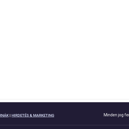
Minden jog fe
RNÁK
|
HIRDETÉS & MARKETING