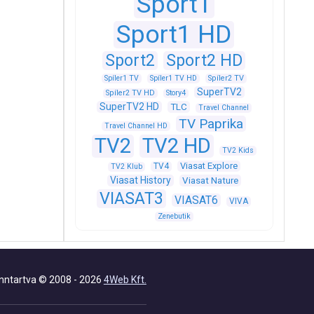
Sport1
Sport1 HD
Sport2
Sport2 HD
Spíler1 TV
Spíler1 TV HD
Spíler2 TV
SuperTV2
Spíler2 TV HD
Story4
SuperTV2 HD
TLC
Travel Channel
TV Paprika
Travel Channel HD
TV2
TV2 HD
TV2 Kids
Viasat Explore
TV4
TV2 Klub
Viasat History
Viasat Nature
VIASAT3
VIASAT6
VIVA
Zenebutik
nntartva © 2008 - 2026
4Web Kft.