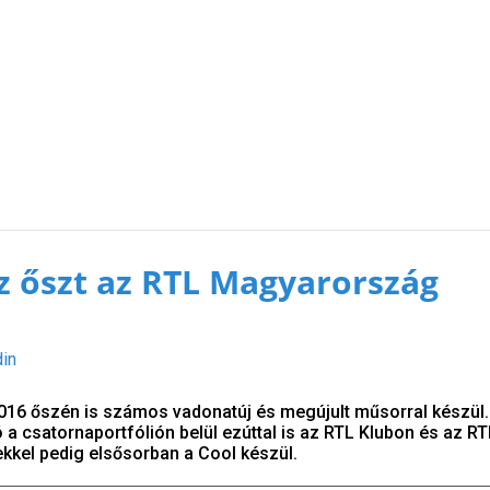
az őszt az RTL Magyarország
din
16 őszén is számos vadonatúj és megújult műsorral készül.
 a csatornaportfólión belül ezúttal is az RTL Klubon és az RTL
ekkel pedig elsősorban a Cool készül.