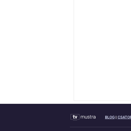
BLOG
|
CSATO