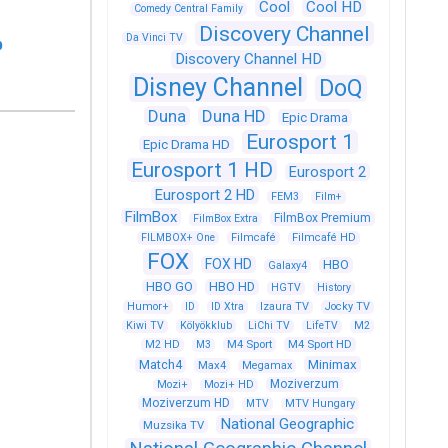
Cool
Cool HD
Comedy Central Family
Discovery Channel
Da Vinci TV
b
Discovery Channel HD
Disney Channel
DoQ
Duna
Duna HD
Epic Drama
Eurosport 1
Epic Drama HD
Eurosport 1 HD
Eurosport 2
Eurosport 2 HD
FEM3
Film+
FilmBox
FilmBox Premium
FilmBox Extra
FILMBOX+ One
Filmcafé
Filmcafé HD
FOX
FOX HD
HBO
Galaxy4
HBO GO
HBO HD
HGTV
History
Humor+
ID
ID Xtra
Izaura TV
Jocky TV
Kiwi TV
Kölyökklub
LiChi TV
LifeTV
M2
M4 Sport
M4 Sport HD
M2 HD
M3
Match4
Minimax
Max4
Megamax
Moziverzum
Mozi+
Mozi+ HD
Moziverzum HD
MTV
MTV Hungary
National Geographic
Muzsika TV