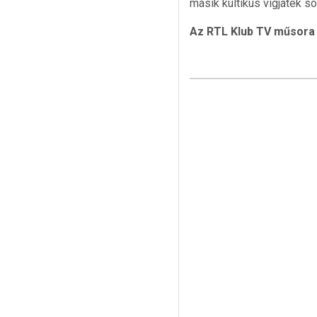
másik kultikus vígjáték so
Az RTL Klub TV műsora 