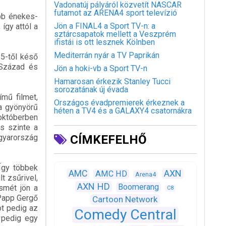
Vadonatúj pályáról közvetít NASCAR
futamot az ARENA4 sport televízió
bb énekes-
Jön a FINAL4 a Sport TV-n: a
így attól a
sztárcsapatok mellett a Veszprém
ifistái is ott lesznek Kölnben
Mediterrán nyár a TV Paprikán
 5-től késő
 Század és
Jön a hoki-vb a Sport TV-n
Hamarosan érkezik Stanley Tucci
sorozatának új évada
mű filmet,
Országos évadpremierek érkeznek a
 a gyönyörű
héten a TV4 és a GALAXY4 csatornákra
októberben
s szinte a
yarország
CÍMKEFELHŐ
Így többek
AXN
AMC
AMC HD
Arena4
t zsűrivel,
AXN HD
Boomerang
smét jön a
C8
 Papp Gergő
Cartoon Network
ot pedig az
Comedy Central
é pedig egy