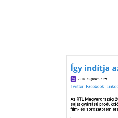
Így indítja 
2016. augusztus 29.
Twitter
Facebook
Linke
Az RTL Magyarország 20
saját gyártású produkció
film- és sorozatpremier