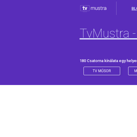
BL
TvMustra -
180 Csatorna kínálata egy helye
TV MŰSOR
M