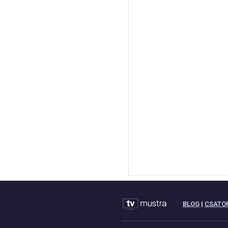
BLOG
|
CSATO