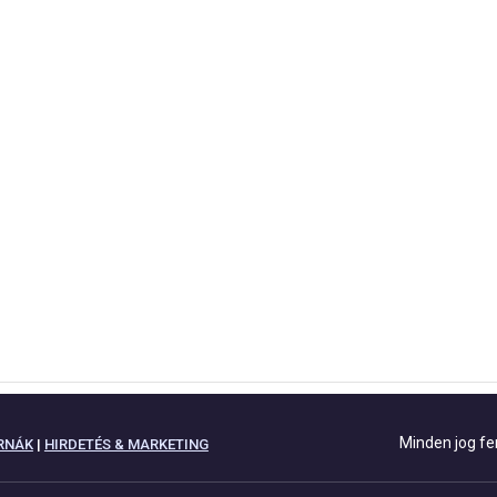
Minden jog fe
RNÁK
|
HIRDETÉS & MARKETING