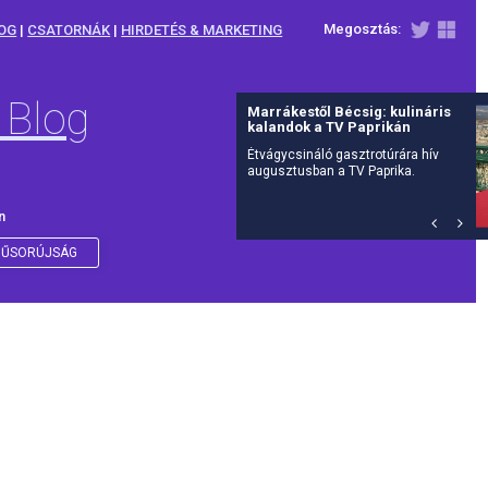
Megosztás:
OG
|
CSATORNÁK
|
HIRDETÉS & MARKETING
 Blog
Július 27-én érkezik a The
Walking Dead: Dead City 3.
évada az AMC-re
Már csak néhány nap, és visszatér
Manhattan posztapokaliptikus
világa: július 27-én hétfőn, az
amerikai premierrel egy időben
n
debütál itthon is az AMC-n a The
Walking Dead: Dead City harmadik
évada.
ŰSORÚJSÁG