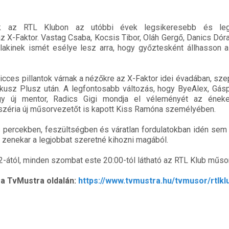
ik az RTL Klubon az utóbbi évek legsikeresebb és leg
z X-Faktor. Vastag Csaba, Kocsis Tibor, Oláh Gergő, Danics Dóra
lakinek ismét esélye lesz arra, hogy győztesként állhasson 
icces pillantok várnak a nézőkre az X-Faktor idei évadában, sz
Fókusz Plusz után. A legfontosabb változás, hogy ByeAlex, Gás
gy új mentor, Radics Gigi mondja el véleményét az ének
széria új műsorvezetőt is kapott Kiss Ramóna személyében.
percekben, feszültségben és váratlan fordulatokban idén sem 
zenekar a legjobbat szeretné kihozni magából.
-ától, minden szombat este 20:00-tól látható az RTL Klub műso
a TvMustra oldalán:
https://www.tvmustra.hu/tvmusor/rtlkl