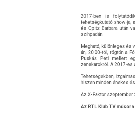
2017-ben is folytatód
tehetségkutató show-ja, a
és Opitz Barbara után va
színpadán.
Megható, különleges és v
án, 20:00-tól, rögtön a 
Puskás Peti mellett e
zenekarokról. A 2017-es 
Tehetségekben, izgalmas 
hiszen minden énekes és 
Az X-Faktor szeptember 2
Az RTL Klub TV műsora 