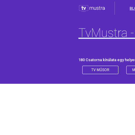
BL
TvMustra -
180 Csatorna kínálata egy helye
TV MŰSOR
M