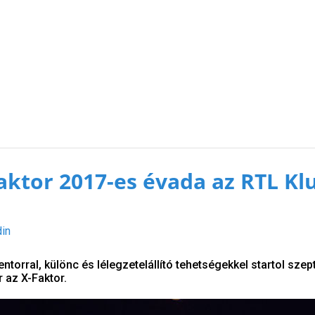
Faktor 2017-es évada az RTL K
din
torral, különc és lélegzetelállító tehetségekkel startol sze
 az X-Faktor.