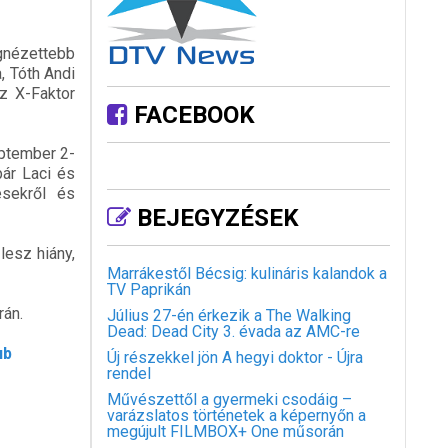
nézettebb
, Tóth Andi
az X-Faktor
FACEBOOK
eptember 2-
pár Laci és
esekről és
BEJEGYZÉSEK
lesz hiány,
Marrákestől Bécsig: kulináris kalandok a
TV Paprikán
rán.
Július 27-én érkezik a The Walking
Dead: Dead City 3. évada az AMC-re
ub
Új részekkel jön A hegyi doktor - Újra
rendel
Művészettől a gyermeki csodáig –
varázslatos történetek a képernyőn a
megújult FILMBOX+ One műsorán