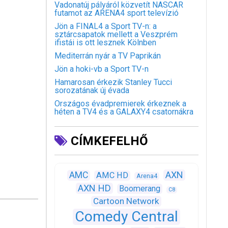
Vadonatúj pályáról közvetít NASCAR
futamot az ARENA4 sport televízió
Jön a FINAL4 a Sport TV-n: a
sztárcsapatok mellett a Veszprém
ifistái is ott lesznek Kölnben
Mediterrán nyár a TV Paprikán
Jön a hoki-vb a Sport TV-n
Hamarosan érkezik Stanley Tucci
sorozatának új évada
Országos évadpremierek érkeznek a
héten a TV4 és a GALAXY4 csatornákra
CÍMKEFELHŐ
AXN
AMC
AMC HD
Arena4
AXN HD
Boomerang
C8
Cartoon Network
Comedy Central