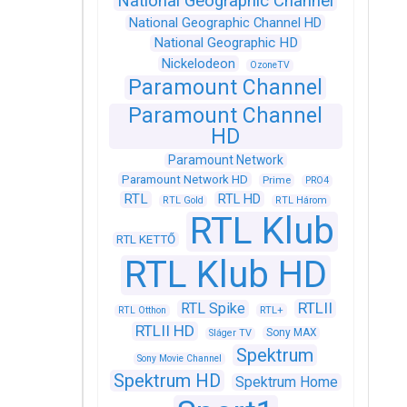
National Geographic Channel
National Geographic Channel HD
National Geographic HD
Nickelodeon
OzoneTV
Paramount Channel
Paramount Channel
HD
Paramount Network
Paramount Network HD
Prime
PRO4
RTL
RTL HD
RTL Gold
RTL Három
RTL Klub
RTL KETTŐ
RTL Klub HD
RTLII
RTL Spike
RTL+
RTL Otthon
RTLII HD
Sony MAX
Sláger TV
Spektrum
Sony Movie Channel
Spektrum HD
Spektrum Home