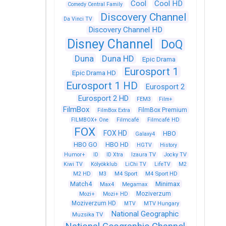
Cool
Cool HD
Comedy Central Family
Discovery Channel
Da Vinci TV
Discovery Channel HD
Disney Channel
DoQ
Duna
Duna HD
Epic Drama
Eurosport 1
Epic Drama HD
Eurosport 1 HD
Eurosport 2
Eurosport 2 HD
FEM3
Film+
FilmBox
FilmBox Premium
FilmBox Extra
FILMBOX+ One
Filmcafé
Filmcafé HD
FOX
FOX HD
HBO
Galaxy4
HBO GO
HBO HD
HGTV
History
Humor+
ID
ID Xtra
Izaura TV
Jocky TV
Kiwi TV
Kölyökklub
LiChi TV
LifeTV
M2
M4 Sport
M4 Sport HD
M2 HD
M3
Match4
Minimax
Max4
Megamax
Moziverzum
Mozi+
Mozi+ HD
Moziverzum HD
MTV
MTV Hungary
National Geographic
Muzsika TV