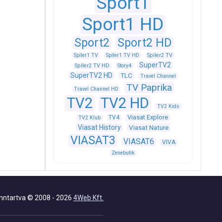
Sport1
Sport1 HD
Sport2
Sport2 HD
Spíler1 TV
Spíler1 TV HD
Spíler2 TV
SuperTV2
Spíler2 TV HD
Story4
SuperTV2 HD
TLC
Travel Channel
TV Paprika
Travel Channel HD
TV2
TV2 HD
TV2 Kids
Viasat Explore
TV4
TV2 Klub
Viasat History
Viasat Nature
VIASAT3
VIASAT6
VIVA
Zenebutik
nntartva © 2008 - 2026
4Web Kft.