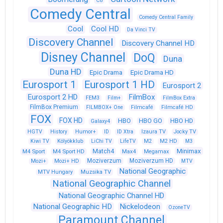
C8
Comedy Central
Comedy Central Family
Cool
Cool HD
Da Vinci TV
Discovery Channel
Discovery Channel HD
Disney Channel
DoQ
Duna
Duna HD
Epic Drama
Epic Drama HD
Eurosport 1
Eurosport 1 HD
Eurosport 2
Eurosport 2 HD
FilmBox
FEM3
Film+
FilmBox Extra
FilmBox Premium
FILMBOX+ One
Filmcafé
Filmcafé HD
FOX
FOX HD
HBO
HBO GO
HBO HD
Galaxy4
HGTV
History
Humor+
ID
ID Xtra
Izaura TV
Jocky TV
Kiwi TV
Kölyökklub
LiChi TV
LifeTV
M2
M2 HD
M3
Match4
Minimax
M4 Sport
M4 Sport HD
Max4
Megamax
Moziverzum
Moziverzum HD
Mozi+
Mozi+ HD
MTV
National Geographic
Muzsika TV
MTV Hungary
National Geographic Channel
National Geographic Channel HD
National Geographic HD
Nickelodeon
OzoneTV
Paramount Channel