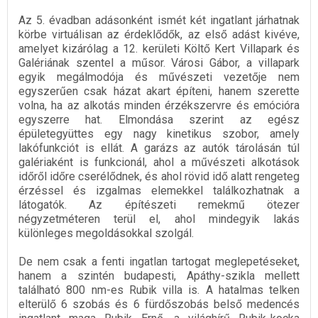
Az 5. évadban adásonként ismét két ingatlant járhatnak
körbe virtuálisan az érdeklődők, az első adást kivéve,
amelyet kizárólag a 12. kerületi Költő Kert Villapark és
Galériának szentel a műsor. Városi Gábor, a villapark
egyik megálmodója és művészeti vezetője nem
egyszerűen csak házat akart építeni, hanem szerette
volna, ha az alkotás minden érzékszervre és emócióra
egyszerre hat. Elmondása szerint az egész
épületegyüttes egy nagy kinetikus szobor, amely
lakófunkciót is ellát. A garázs az autók tárolásán túl
galériaként is funkcionál, ahol a művészeti alkotások
időről időre cserélődnek, és ahol rövid idő alatt rengeteg
érzéssel és izgalmas elemekkel találkozhatnak a
látogatók. Az építészeti remekmű ötezer
négyzetméteren terül el, ahol mindegyik lakás
különleges megoldásokkal szolgál.
De nem csak a fenti ingatlan tartogat meglepetéseket,
hanem a szintén budapesti, Apáthy-szikla mellett
található 800 nm-es Rubik villa is. A hatalmas telken
elterülő 6 szobás és 6 fürdőszobás belső medencés