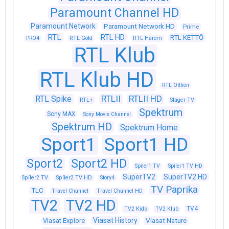
Paramount Channel HD
Paramount Network
Paramount Network HD
Prime
RTL
RTL HD
RTL KETTŐ
PRO4
RTL Gold
RTL Három
RTL Klub
RTL Klub HD
RTL Otthon
RTLII
RTLII HD
RTL Spike
RTL+
Sláger TV
Spektrum
Sony MAX
Sony Movie Channel
Spektrum HD
Spektrum Home
Sport1
Sport1 HD
Sport2
Sport2 HD
Spíler1 TV
Spíler1 TV HD
SuperTV2
SuperTV2 HD
Spíler2 TV
Spíler2 TV HD
Story4
TV Paprika
TLC
Travel Channel
Travel Channel HD
TV2
TV2 HD
TV4
TV2 Kids
TV2 Klub
Viasat History
Viasat Explore
Viasat Nature