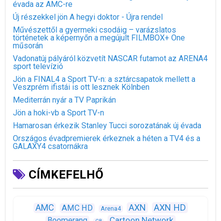
évada az AMC-re
Új részekkel jön A hegyi doktor - Újra rendel
Művészettől a gyermeki csodáig – varázslatos
történetek a képernyőn a megújult FILMBOX+ One
műsorán
Vadonatúj pályáról közvetít NASCAR futamot az ARENA4
sport televízió
Jön a FINAL4 a Sport TV-n: a sztárcsapatok mellett a
Veszprém ifistái is ott lesznek Kölnben
Mediterrán nyár a TV Paprikán
Jön a hoki-vb a Sport TV-n
Hamarosan érkezik Stanley Tucci sorozatának új évada
Országos évadpremierek érkeznek a héten a TV4 és a
GALAXY4 csatornákra
CÍMKEFELHŐ
AXN
AXN HD
AMC
AMC HD
Arena4
Cartoon Network
Boomerang