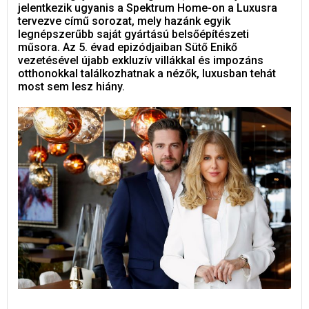
jelentkezik ugyanis a Spektrum Home-on a Luxusra
tervezve című sorozat, mely hazánk egyik
legnépszerűbb saját gyártású belsőépítészeti
műsora. Az 5. évad epizódjaiban Sütő Enikő
vezetésével újabb exkluzív villákkal és impozáns
otthonokkal találkozhatnak a nézők, luxusban tehát
most sem lesz hiány.