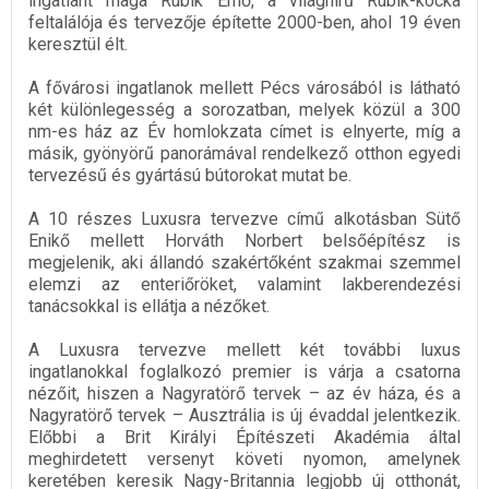
ingatlant maga Rubik Ernő, a világhírű Rubik-kocka
feltalálója és tervezője építette 2000-ben, ahol 19 éven
keresztül élt.
A fővárosi ingatlanok mellett Pécs városából is látható
két különlegesség a sorozatban, melyek közül a 300
nm-es ház az Év homlokzata címet is elnyerte, míg a
másik, gyönyörű panorámával rendelkező otthon egyedi
tervezésű és gyártású bútorokat mutat be.
A 10 részes Luxusra tervezve című alkotásban Sütő
Enikő mellett Horváth Norbert belsőépítész is
megjelenik, aki állandó szakértőként szakmai szemmel
elemzi az enteriőröket, valamint lakberendezési
tanácsokkal is ellátja a nézőket.
A Luxusra tervezve mellett két további luxus
ingatlanokkal foglalkozó premier is várja a csatorna
nézőit, hiszen a Nagyratörő tervek – az év háza, és a
Nagyratörő tervek – Ausztrália is új évaddal jelentkezik.
Előbbi a Brit Királyi Építészeti Akadémia által
meghirdetett versenyt követi nyomon, amelynek
keretében keresik Nagy-Britannia legjobb új otthonát,