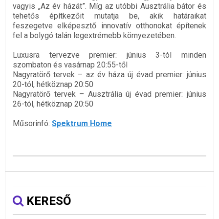
vagyis „Az év házát”. Míg az utóbbi Ausztrália bátor és
tehetős építkezőit mutatja be, akik határaikat
feszegetve elképesztő innovatív otthonokat építenek
fel a bolygó talán legextrémebb környezetében.
Luxusra tervezve premier: június 3-tól minden
szombaton és vasárnap 20:55-től
Nagyratörő tervek – az év háza új évad premier: június
20-tól, hétköznap 20:50
Nagyratörő tervek – Ausztrália új évad premier: június
26-tól, hétköznap 20:50
Műsorinfó:
Spektrum Home
KERESŐ