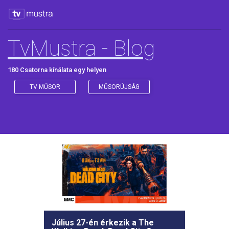
TvMustra - Blog
180 Csatorna kínálata egy helyen
TV MŰSOR
MŰSORÚJSÁG
Július 27-én érkezik a The