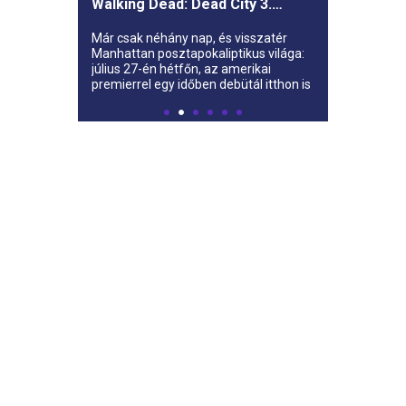
Walking Dead: Dead City 3.
évada az AMC-re
Már csak néhány nap, és visszatér
Manhattan posztapokaliptikus világa:
július 27-én hétfőn, az amerikai
premierrel egy időben debütál itthon is
az AMC-n a The Walking Dead: Dead
City harmadik évada.