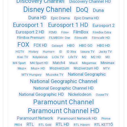
Discovery Channel
Discovery Channel HD
Disney Channel
DoQ
Duna
Duna HD
Epic Drama
Epic Drama HD
Eurosport 1
Eurosport 1 HD
Eurosport 2
Eurosport 2 HD
FilmBox
FEM3
Film+
FilmBox Extra
FilmBox Premium
FILMBOX+ One
Filmcafé
Filmcafé HD
FOX
FOX HD
HBO
HBO GO
HBO HD
Galaxy4
HGTV
History
Humor+
ID
ID Xtra
Izaura TV
Jocky TV
Kiwi TV
Kölyökklub
LiChi TV
LifeTV
M2
M2 HD
M3
Match4
Minimax
M4 Sport
M4 Sport HD
Max4
Megamax
Moziverzum
Moziverzum HD
Mozi+
Mozi+ HD
MTV
National Geographic
Muzsika TV
MTV Hungary
National Geographic Channel
National Geographic Channel HD
National Geographic HD
Nickelodeon
OzoneTV
Paramount Channel
Paramount Channel HD
Paramount Network
Paramount Network HD
Prime
RTL
RTL HD
RTL KETTŐ
PRO4
RTL Gold
RTL Három