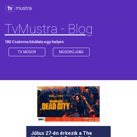
TvMustra - Blog
180 Csatorna kínálata egy helyen
TV MŰSOR
MŰSORÚJSÁG
Július 27-én érkezik a The