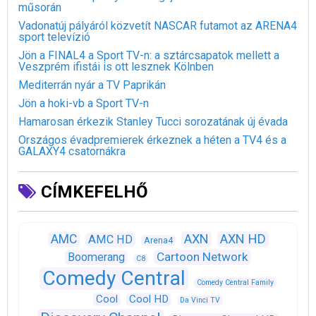
műsorán
Vadonatúj pályáról közvetít NASCAR futamot az ARENA4
sport televízió
Jön a FINAL4 a Sport TV-n: a sztárcsapatok mellett a
Veszprém ifistái is ott lesznek Kölnben
Mediterrán nyár a TV Paprikán
Jön a hoki-vb a Sport TV-n
Hamarosan érkezik Stanley Tucci sorozatának új évada
Országos évadpremierek érkeznek a héten a TV4 és a
GALAXY4 csatornákra
CÍMKEFELHŐ
AXN
AXN HD
AMC
AMC HD
Arena4
Cartoon Network
Boomerang
C8
Comedy Central
Comedy Central Family
Cool
Cool HD
Da Vinci TV