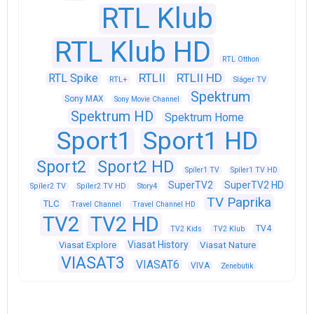
RTL Klub
RTL Klub HD
RTL Otthon
RTLII
RTLII HD
RTL Spike
RTL+
Sláger TV
Spektrum
Sony MAX
Sony Movie Channel
Spektrum HD
Spektrum Home
Sport1
Sport1 HD
Sport2
Sport2 HD
Spíler1 TV
Spíler1 TV HD
SuperTV2
SuperTV2 HD
Spíler2 TV
Spíler2 TV HD
Story4
TV Paprika
TLC
Travel Channel
Travel Channel HD
TV2
TV2 HD
TV4
TV2 Kids
TV2 Klub
Viasat History
Viasat Explore
Viasat Nature
VIASAT3
VIASAT6
VIVA
Zenebutik