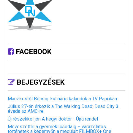
FACEBOOK
BEJEGYZÉSEK
Marrákestől Bécsig: kulináris kalandok a TV Paprikán
Július 27-én érkezik a The Walking Dead: Dead City 3.
évada az AMC-re
Új részekkel jön A hegyi doktor - Újra rendel
Művészettől a gyermeki csodáig – varázslatos
történetek a képernyőn a megújult FILMBOX+ One