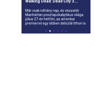
Walking Dead: Dead City 3.
évada az AMC-re
Már csak néhány nap, és visszatér
Manhattan posztapokaliptikus világa:
július 27-én hétfőn, az amerikai
premierrel egy időben debütál itthon is
az AMC-n a The Walking Dead: Dead
City harmadik évada.