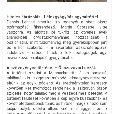
Hiteles ábrázolás - Lélekgyógyítás agyműtéttel
Dennis Lehane amerikai író regényét a híres olasz
származású filmrendező, Martin Scorsese vitte
vászonra. Az alkotás jól tükrözi az ötvenes évek
államokbeli orvostudományának hozzáállását: a
pszichiátria, mint tudományág még gyerekcipőben járt,
és a kor szakértői – a sikertelen pszichoterápiával
indokolva – erősen hittek a lelki betegségek agyi
beavatkozáson alapuló gyógyításában.
A szövevényes történet – Összezavart nézők
A történet szerint a Massachusetts állam partjainál
található kis szigeten működő elmegyógyintézetből
eltűnik az egyik páciens. Az eredménytelen keresést
követően két nyomozót rendelnek a szigorúan őrzött
szigetre, hogy találják meg a veszedelmes beteget. A
történet felütését követően a kép egyre kuszábbnak és
követhetetlenebbnek tűnik, és hirtelen maga a néző sem
tudja, melyik oldalra álljon, kiről mit higgyen, ám a
tudatosan előidézett – a karakterek lelki állapotával