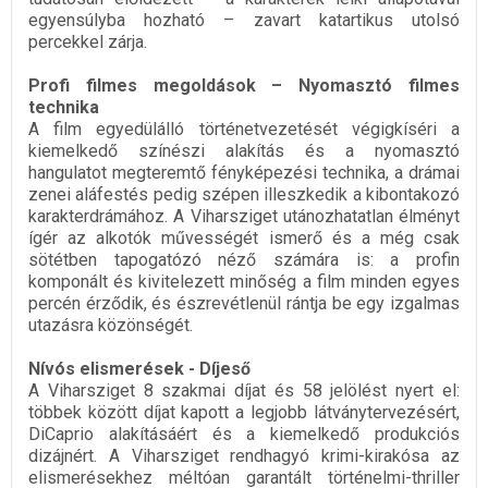
egyensúlyba hozható – zavart katartikus utolsó
percekkel zárja.
Profi filmes megoldások – Nyomasztó filmes
technika
A film egyedülálló történetvezetését végigkíséri a
kiemelkedő színészi alakítás és a nyomasztó
hangulatot megteremtő fényképezési technika, a drámai
zenei aláfestés pedig szépen illeszkedik a kibontakozó
karakterdrámához. A Viharsziget utánozhatatlan élményt
ígér az alkotók művességét ismerő és a még csak
sötétben tapogatózó néző számára is: a profin
komponált és kivitelezett minőség a film minden egyes
percén érződik, és észrevétlenül rántja be egy izgalmas
utazásra közönségét.
Nívós elismerések - Díjeső
A Viharsziget 8 szakmai díjat és 58 jelölést nyert el:
többek között díjat kapott a legjobb látványtervezésért,
DiCaprio alakításáért és a kiemelkedő produkciós
dizájnért. A Viharsziget rendhagyó krimi-kirakósa az
elismerésekhez méltóan garantált történelmi-thriller