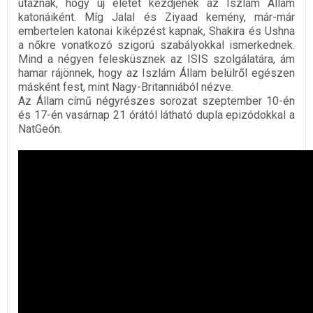
utaznak, hogy új életet kezdjenek az Iszlám Állam
katonáiként. Míg Jalal és Ziyaad kemény, már-már
embertelen katonai kiképzést kapnak, Shakira és Ushna
a nőkre vonatkozó szigorú szabályokkal ismerkednek.
Mind a négyen felesküsznek az ISIS szolgálatára, ám
hamar rájönnek, hogy az Iszlám Állam belülről egészen
másként fest, mint Nagy-Britanniából nézve.
Az Állam című négyrészes sorozat szeptember 10-én
és 17-én vasárnap 21 órától látható dupla epizódokkal a
NatGeón.