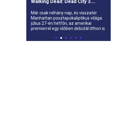
Walking Dead: Dead City 3.
évada az AMC-re
Már csak néhány nap, és visszatér
Manhattan posztapokaliptikus világa:
július 27-én hétfőn, az amerikai
premierrel egy időben debütál itthon is
az AMC-n a The Walking Dead: Dead
City harmadik évada.