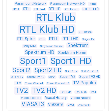
Paramount Network
Paramount Network HD
Prime
RTL
RTL HD
RTL KETTŐ
PRO4
RTL Gold
RTL Három
RTL Klub
RTL Klub HD
RTL Otthon
RTLII
RTLII HD
RTL Spike
RTL+
Sláger TV
Spektrum
Sony MAX
Sony Movie Channel
Spektrum HD
Spektrum Home
Sport1
Sport1 HD
Sport2
Sport2 HD
Spíler1 TV
Spíler1 TV HD
SuperTV2
SuperTV2 HD
Spíler2 TV
Spíler2 TV HD
Story4
TV Paprika
TLC
Travel Channel
Travel Channel HD
TV2
TV2 HD
TV4
TV2 Kids
TV2 Klub
Viasat History
Viasat Explore
Viasat Nature
VIASAT3
VIASAT6
VIVA
Zenebutik