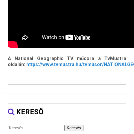
A National Geographic TV műsora a TvMustra
oldalán:
https://www.tvmustra.hu/tvmusor/NATIONALG
KERESŐ
Keresés