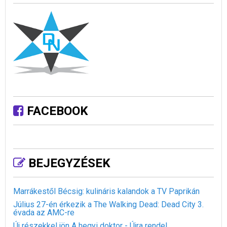
FACEBOOK
BEJEGYZÉSEK
Marrákestől Bécsig: kulináris kalandok a TV Paprikán
Július 27-én érkezik a The Walking Dead: Dead City 3.
évada az AMC-re
Új részekkel jön A hegyi doktor - Újra rendel