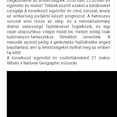
megküzdenie az emberiségnek 2050-ben, 2250-ben és
egymillió év múlva? Többek között ezeket a kérdéseket
vizsgálja A következő egymillió év című sorozat, amely
az emberiség jövőjéről készít prognózist. A hatrészes
sorozat első része az ideg- és a mérnöktudomány
drámai sebességű fejlődésével foglalkozik, és egy
olyan utópisztikus világot mutat be, melyet eddig csak
tudományos-fantasztikus filmekből ismertünk. A
második epizód pedig a génkutatás fejlődésébe enged
bepillantást, ami új lehetőségeket nyithat meg az emberi
faj előtt.
A következő egymillió év csütörtökönként 21 órakor
látható a National Geographic műsorán.