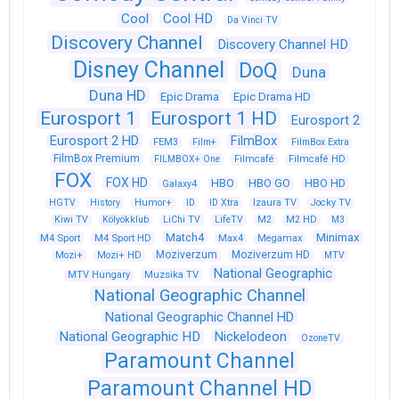
Cool
Cool HD
Da Vinci TV
Discovery Channel
Discovery Channel HD
Disney Channel
DoQ
Duna
Duna HD
Epic Drama
Epic Drama HD
Eurosport 1
Eurosport 1 HD
Eurosport 2
Eurosport 2 HD
FilmBox
FEM3
Film+
FilmBox Extra
FilmBox Premium
FILMBOX+ One
Filmcafé
Filmcafé HD
FOX
FOX HD
HBO
HBO GO
HBO HD
Galaxy4
HGTV
History
Humor+
ID
ID Xtra
Izaura TV
Jocky TV
Kiwi TV
Kölyökklub
LiChi TV
LifeTV
M2
M2 HD
M3
Match4
Minimax
M4 Sport
M4 Sport HD
Max4
Megamax
Moziverzum
Moziverzum HD
Mozi+
Mozi+ HD
MTV
National Geographic
Muzsika TV
MTV Hungary
National Geographic Channel
National Geographic Channel HD
National Geographic HD
Nickelodeon
OzoneTV
Paramount Channel
Paramount Channel HD