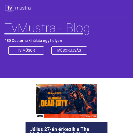
TvMustra - Blog
180 Csatorna kínálata egy helyen
TV MŰSOR
MŰSORÚJSÁG
Július 27-én érkezik a The