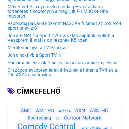
Művészettől a gyermeki csodáig – varázslatos
történetek a képernyőn a megújult FILMBOX+ One
műsorán
Vadonatúj pályáról közvetít NASCAR futamot az ARENA4
sport televízió
Jön a FINAL4 a Sport TV-n: a sztárcsapatok mellett a
Veszprém ifistái is ott lesznek Kölnben
Mediterrán nyár a TV Paprikán
Jön a hoki-vb a Sport TV-n
Hamarosan érkezik Stanley Tucci sorozatának új évada
Országos évadpremierek érkeznek a héten a TV4 és a
GALAXY4 csatornákra
CÍMKEFELHŐ
AXN
AXN HD
AMC
AMC HD
Arena4
Cartoon Network
Boomerang
C8
Comedy Central
Comedy Central Family