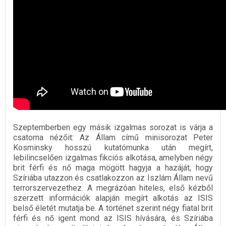
Szeptemberben egy másik izgalmas sorozat is várja a
csatorna nézőit: Az Állam című minisorozat Peter
Kosminsky hosszú kutatómunka után megírt,
lebilincselően izgalmas fikciós alkotása, amelyben négy
brit férfi és nő maga mögött hagyja a hazáját, hogy
Szíriába utazzon és csatlakozzon az Iszlám Állam nevű
terrorszervezethez. A megrázóan hiteles, első kézből
szerzett információk alapján megírt alkotás az ISIS
belső életét mutatja be. A történet szerint négy fiatal brit
férfi és nő igent mond az ISIS hívására, és Szíriába