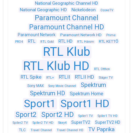
National Geographic Channel HD
National Geographic HD
Nickelodeon
OzoneTV
Paramount Channel
Paramount Channel HD
Paramount Network
Paramount Network HD
Prime
RTL
RTL HD
RTL KETTŐ
PRO4
RTL Gold
RTL Három
RTL Klub
RTL Klub HD
RTL Otthon
RTLII
RTLII HD
RTL Spike
RTL+
Sláger TV
Spektrum
Sony MAX
Sony Movie Channel
Spektrum HD
Spektrum Home
Sport1
Sport1 HD
Sport2
Sport2 HD
Spíler1 TV
Spíler1 TV HD
SuperTV2
SuperTV2 HD
Spíler2 TV
Spíler2 TV HD
Story4
TV Paprika
TLC
Travel Channel
Travel Channel HD