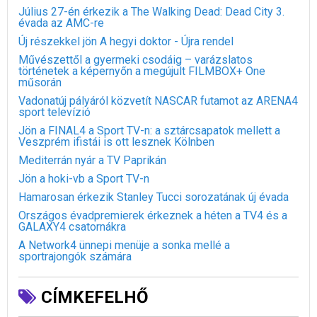
Július 27-én érkezik a The Walking Dead: Dead City 3.
évada az AMC-re
Új részekkel jön A hegyi doktor - Újra rendel
Művészettől a gyermeki csodáig – varázslatos
történetek a képernyőn a megújult FILMBOX+ One
műsorán
Vadonatúj pályáról közvetít NASCAR futamot az ARENA4
sport televízió
Jön a FINAL4 a Sport TV-n: a sztárcsapatok mellett a
Veszprém ifistái is ott lesznek Kölnben
Mediterrán nyár a TV Paprikán
Jön a hoki-vb a Sport TV-n
Hamarosan érkezik Stanley Tucci sorozatának új évada
Országos évadpremierek érkeznek a héten a TV4 és a
GALAXY4 csatornákra
A Network4 ünnepi menüje a sonka mellé a
sportrajongók számára
CÍMKEFELHŐ