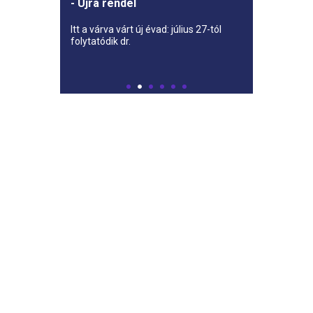
- Újra rendel
Itt a várva várt új évad: július 27-tól
folytatódik dr.