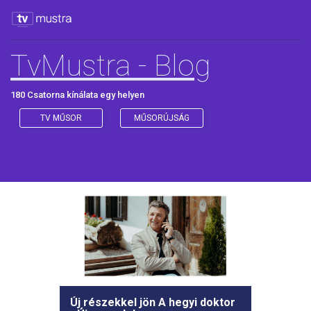
TvMustra - Blog
180 Csatorna kínálata egy helyen
TV MŰSOR
MŰSORÚJSÁG
Új részekkel jön A hegyi doktor