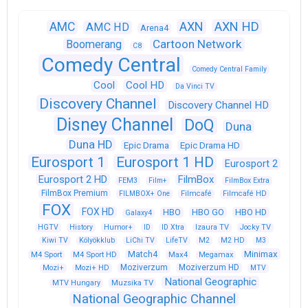
AXN
AXN HD
AMC
AMC HD
Arena4
Cartoon Network
Boomerang
C8
Comedy Central
Comedy Central Family
Cool
Cool HD
Da Vinci TV
Discovery Channel
Discovery Channel HD
Disney Channel
DoQ
Duna
Duna HD
Epic Drama
Epic Drama HD
Eurosport 1
Eurosport 1 HD
Eurosport 2
Eurosport 2 HD
FilmBox
FEM3
Film+
FilmBox Extra
FilmBox Premium
FILMBOX+ One
Filmcafé
Filmcafé HD
FOX
FOX HD
HBO
HBO GO
HBO HD
Galaxy4
HGTV
History
Humor+
ID
ID Xtra
Izaura TV
Jocky TV
Kiwi TV
Kölyökklub
LiChi TV
LifeTV
M2
M2 HD
M3
Match4
Minimax
M4 Sport
M4 Sport HD
Max4
Megamax
Moziverzum
Moziverzum HD
Mozi+
Mozi+ HD
MTV
National Geographic
Muzsika TV
MTV Hungary
National Geographic Channel