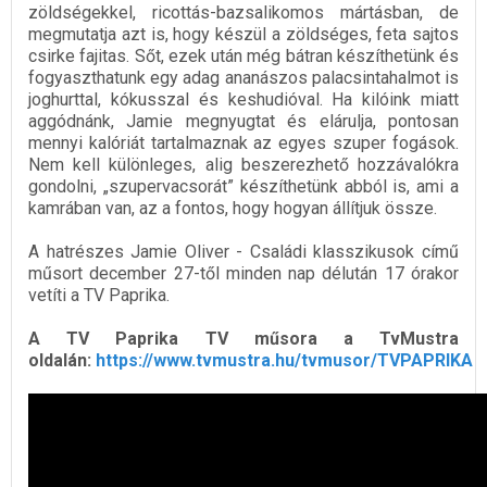
zöldségekkel, ricottás-bazsalikomos mártásban, de
megmutatja azt is, hogy készül a zöldséges, feta sajtos
csirke fajitas. Sőt, ezek után még bátran készíthetünk és
fogyaszthatunk egy adag ananászos palacsintahalmot is
joghurttal, kókusszal és keshudióval. Ha kilóink miatt
aggódnánk, Jamie megnyugtat és elárulja, pontosan
mennyi kalóriát tartalmaznak az egyes szuper fogások.
Nem kell különleges, alig beszerezhető hozzávalókra
gondolni, „szupervacsorát” készíthetünk abból is, ami a
kamrában van, az a fontos, hogy hogyan állítjuk össze.
A hatrészes Jamie Oliver - Családi klasszikusok című
műsort december 27-től minden nap délután 17 órakor
vetíti a TV Paprika.
A TV Paprika TV műsora a TvMustra
oldalán:
https://www.tvmustra.hu/tvmusor/TVPAPRIKA