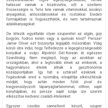
hatással vannak a közérzetre, sőt a szellemi
frissességre is. Telis tele vannak vitaminokkal, ásványi
anyagokkal, antioxidánsokkal és rostokkal. Eredeti
formájukban is fogyaszthatók, és nem tartalmaznak
adalékanyagokat.
De létezik egyáltalán olyan szuperétel az algán, goji
bogyón, fodros kelen vagy a quinoán kívül? Persze!
Jamie Oliver ezt bizonyítja legújabb műsorában. Világ
körüli útra indul, hogy felfedezze a legegészségesebb
konyákat a svájci Alpoktól Dél-Koreán át egészen
Szardíniáig. Nem meglepő, hogy az azokban az
országokban, ahol a legtovább élnek az emberek, a
hagyományos ételek állnak a gasztronómia
középpontjában. Így hát a sztárséf ezeknek a
fogásoknak ered a nyomába, elsajátítja elkészítésük
módját, hogy aztán minden földi jóval és
kiegyensúlyozott tápanyagtartalommal, otthon, saját
konyhájában, és persze saját szája íze szerint
elkészítse kedvenc családi ételeinket.
Egyszer csodás cannellonit készít, szuper