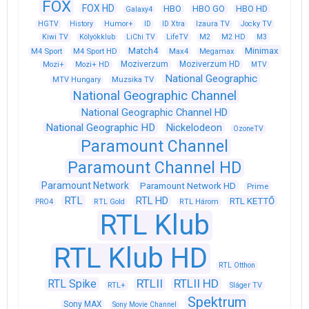
FOX
FOX HD
HBO
HBO GO
HBO HD
Galaxy4
HGTV
History
Humor+
ID
ID Xtra
Izaura TV
Jocky TV
Kiwi TV
Kölyökklub
LiChi TV
LifeTV
M2
M2 HD
M3
Match4
Minimax
M4 Sport
M4 Sport HD
Max4
Megamax
Moziverzum
Moziverzum HD
Mozi+
Mozi+ HD
MTV
National Geographic
Muzsika TV
MTV Hungary
National Geographic Channel
National Geographic Channel HD
National Geographic HD
Nickelodeon
OzoneTV
Paramount Channel
Paramount Channel HD
Paramount Network
Paramount Network HD
Prime
RTL
RTL HD
RTL KETTŐ
PRO4
RTL Gold
RTL Három
RTL Klub
RTL Klub HD
RTL Otthon
RTLII
RTLII HD
RTL Spike
RTL+
Sláger TV
Spektrum
Sony MAX
Sony Movie Channel