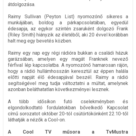
átdolgozása.
Raimy Sullivan (Peyton List) nyomozónő sikeres a
munkájában, boldog a párkapcsolatában, egyedül
édesapja, az egykor szintén zsaruként dolgozó Frank
(Riley Smith) hiányzik az életéből, aki 20 évvel korábban
halt meg egy bevetés közben.
Raimy egy nap egy régi rádióra bukkan a családi házuk
garázsában, amelyen egy magát Franknek nevező
férfival lép kapcsolatba. A nyomozónő hamarosan rájön,
hogy a rádió hullámhosszán keresztül az éppen halála
előtti napját élő édesapjával beszél. Raimy a rádió
segítségével meg tudja változtatni a múltat, amelynek
azonban beláthatatlan következményei lesznek.
A több idősíkon futó cselekményben és
elgondolkodtató fordulatokban bővelkedő Kapcsolat
című sorozatot október 20-tól csütörtökönként 22.10-től
láthatják a nézők a Cool-on.
A Cool TV műsora a TvMustra