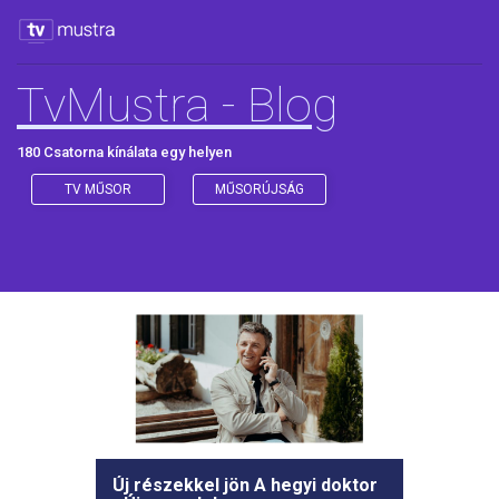
TvMustra - Blog
180 Csatorna kínálata egy helyen
TV MŰSOR
MŰSORÚJSÁG
Új részekkel jön A hegyi doktor