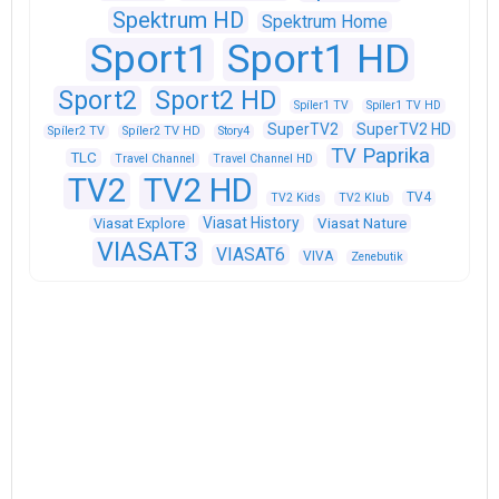
Spektrum HD
Spektrum Home
Sport1
Sport1 HD
Sport2
Sport2 HD
Spíler1 TV
Spíler1 TV HD
SuperTV2
SuperTV2 HD
Spíler2 TV
Spíler2 TV HD
Story4
TV Paprika
TLC
Travel Channel
Travel Channel HD
TV2
TV2 HD
TV4
TV2 Kids
TV2 Klub
Viasat History
Viasat Explore
Viasat Nature
VIASAT3
VIASAT6
VIVA
Zenebutik