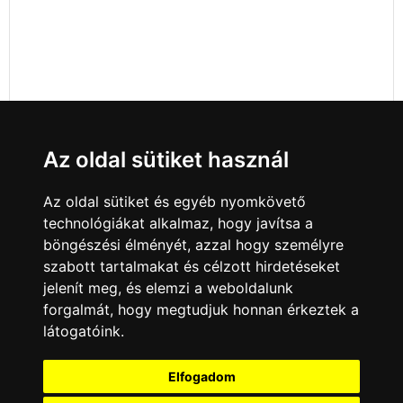
Az oldal sütiket használ
Az oldal sütiket és egyéb nyomkövető
technológiákat alkalmaz, hogy javítsa a
böngészési élményét, azzal hogy személyre
szabott tartalmakat és célzott hirdetéseket
jelenít meg, és elemzi a weboldalunk
forgalmát, hogy megtudjuk honnan érkeztek a
látogatóink.
Minden jog fenntartva © 2008 - 2026
4Web Kft.
Elfogadom
A csatornák a műsorváltoztatás jogát