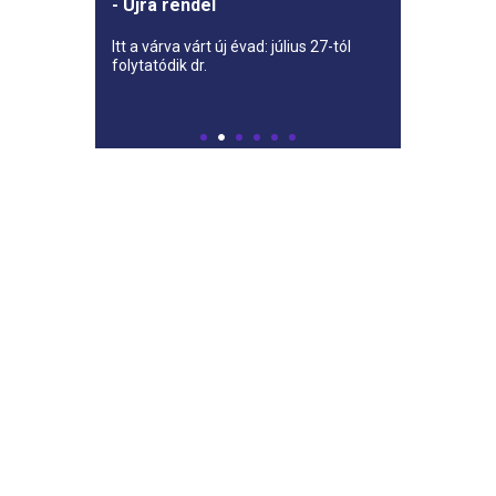
- Újra rendel
Itt a várva várt új évad: július 27-tól
folytatódik dr.