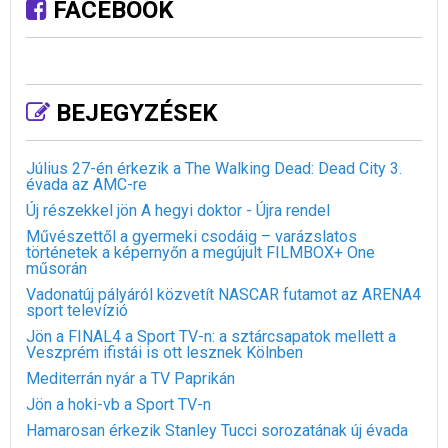
FACEBOOK
BEJEGYZÉSEK
Július 27-én érkezik a The Walking Dead: Dead City 3.
évada az AMC-re
Új részekkel jön A hegyi doktor - Újra rendel
Művészettől a gyermeki csodáig – varázslatos
történetek a képernyőn a megújult FILMBOX+ One
műsorán
Vadonatúj pályáról közvetít NASCAR futamot az ARENA4
sport televízió
Jön a FINAL4 a Sport TV-n: a sztárcsapatok mellett a
Veszprém ifistái is ott lesznek Kölnben
Mediterrán nyár a TV Paprikán
Jön a hoki-vb a Sport TV-n
Hamarosan érkezik Stanley Tucci sorozatának új évada