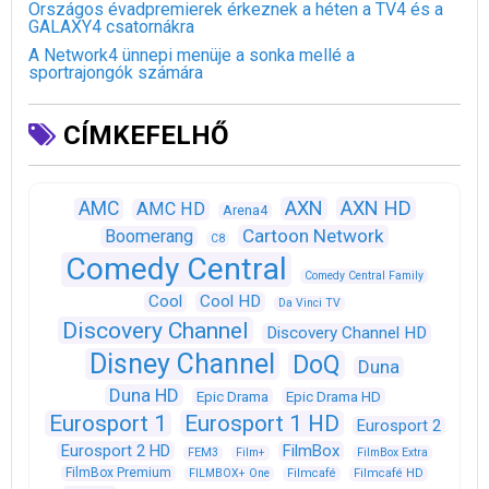
Országos évadpremierek érkeznek a héten a TV4 és a
GALAXY4 csatornákra
A Network4 ünnepi menüje a sonka mellé a
sportrajongók számára
CÍMKEFELHŐ
AXN
AXN HD
AMC
AMC HD
Arena4
Cartoon Network
Boomerang
C8
Comedy Central
Comedy Central Family
Cool
Cool HD
Da Vinci TV
Discovery Channel
Discovery Channel HD
Disney Channel
DoQ
Duna
Duna HD
Epic Drama
Epic Drama HD
Eurosport 1
Eurosport 1 HD
Eurosport 2
Eurosport 2 HD
FilmBox
FEM3
Film+
FilmBox Extra
FilmBox Premium
FILMBOX+ One
Filmcafé
Filmcafé HD