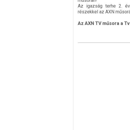
műsorán!
Az igazság terhe 2. év
részekkel az AXN műsor
Az AXN TV műsora a Tv