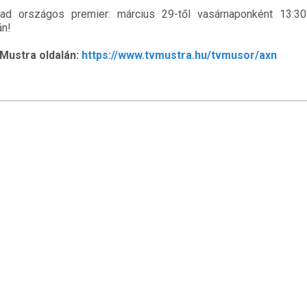
ad országos premier: március 29-től vasárnaponként 13:30
án!
Mustra oldalán:
https://www.tvmustra.hu/tvmusor/axn