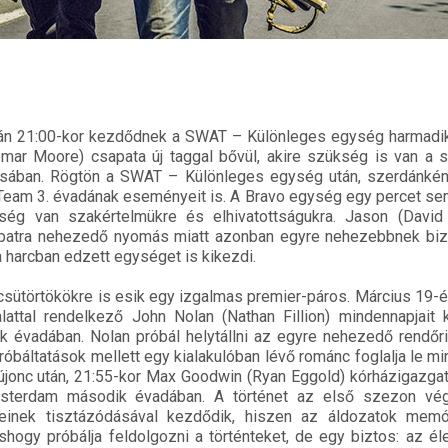
án 21:00-kor kezdődnek a SWAT – Különleges egység harmadi
emar Moore) csapata új taggal bővül, akire szükség is van a 
ásában. Rögtön a SWAT – Különleges egység után, szerdánként
 Team 3. évadának eseményeit is. A Bravo egység egy percet se
ség van szakértelmükre és elhivatottságukra. Jason (David
sapatra nehezedő nyomás miatt azonban egyre nehezebbnek biz
 harcban edzett egységet is kikezdi.
sütörtökökre is esik egy izgalmas premier-páros. Március 19-é
attal rendelkező John Nolan (Nathan Fillion) mindennapjait 
 évadában. Nolan próbál helytállni az egyre nehezedő rendőri
óbáltatások mellett egy kialakulóban lévő románc foglalja le m
 újonc után, 21:55-kor Max Goodwin (Ryan Eggold) kórházigazgat
terdam második évadában. A történet az első szezon vég
teinek tisztázódásával kezdődik, hiszen az áldozatok memó
shogy próbálja feldolgozni a történteket, de egy biztos: az él