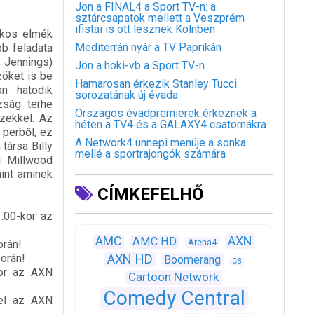
Jön a FINAL4 a Sport TV-n: a
sztárcsapatok mellett a Veszprém
ifistái is ott lesznek Kölnben
lkos elmék
Mediterrán nyár a TV Paprikán
b feladata
 Jennings)
Jön a hoki-vb a Sport TV-n
zöket is be
Hamarosan érkezik Stanley Tucci
an hatodik
sorozatának új évada
zság terhe
Országos évadpremierek érkeznek a
zekkel. Az
héten a TV4 és a GALAXY4 csatornákra
 perből, ez
A Network4 ünnepi menüje a sonka
társa Billy
mellé a sportrajongók számára
i Millwood
mint aminek
CÍMKEFELHŐ
:00-kor az
AXN
AMC
AMC HD
Arena4
orán!
orán!
AXN HD
Boomerang
C8
kor az AXN
Cartoon Network
Comedy Central
kel az AXN