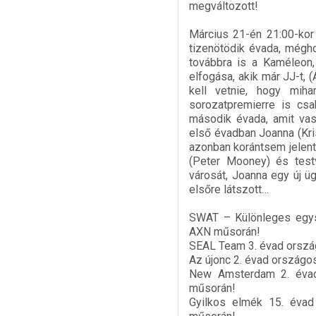
megváltozott!
Március 21-én 21:00-kor
tizenötödik évada, mégh
továbbra is a Kaméleon,
elfogása, akik már JJ-t, 
kell vetnie, hogy mih
sorozatpremierre is csa
második évada, amit vas
első évadban Joanna (Kris
azonban korántsem jelenti
(Peter Mooney) és test
városát, Joanna egy új ü
elsőre látszott…
SWAT – Különleges egysé
AXN műsorán!
SEAL Team 3. évad ország
Az újonc 2. évad országo
New Amsterdam 2. évad 
műsorán!
Gyilkos elmék 15. évad