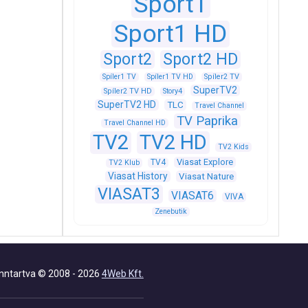
Sport1
Sport1 HD
Sport2
Sport2 HD
Spíler1 TV
Spíler1 TV HD
Spíler2 TV
SuperTV2
Spíler2 TV HD
Story4
SuperTV2 HD
TLC
Travel Channel
TV Paprika
Travel Channel HD
TV2
TV2 HD
TV2 Kids
Viasat Explore
TV4
TV2 Klub
Viasat History
Viasat Nature
VIASAT3
VIASAT6
VIVA
Zenebutik
nntartva © 2008 - 2026
4Web Kft.