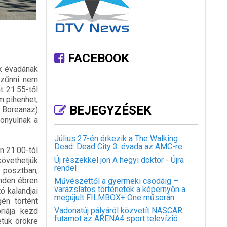
FACEBOOK
k évadának
szűnni nem
 21:55-től
m pihenhet,
BEJEGYZÉSEK
 Boreanaz)
onyulnak a
Július 27-én érkezik a The Walking
Dead: Dead City 3. évada az AMC-re
n 21:00-tól
Új részekkel jön A hegyi doktor - Újra
követhetjük
rendel
 posztban,
inden ébren
Művészettől a gyermeki csodáig –
varázslatos történetek a képernyőn a
ó kalandjai
megújult FILMBOX+ One műsorán
én történt
Vadonatúj pályáról közvetít NASCAR
riája kezd
futamot az ARENA4 sport televízió
etük örökre