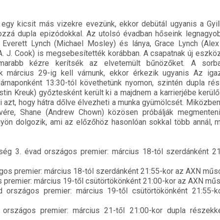
 egy kicsit más vizekre evezünk, ekkor debütál ugyanis a Gyi
ozzá dupla epizódokkal. Az utolsó évadban hőseink legnagyob
 Everett Lynch (Michael Mosley) és lánya, Grace Lynch (Alex
(A. J. Cook) is megsebesítették korábban. A csapatnak új eszkö
amarabb kézre kerítsék az elvetemült bűnözőket. A sorb
k március 29-ig kell várnunk, ekkor érkezik ugyanis Az iga
árnaponként 13:30-tól követhetünk nyomon, szintén dupla rés
tin Kreuk) győztesként került ki a majdnem a karrierjébe kerülő
 azt, hogy hátra dőlve élvezheti a munka gyümölcsét. Miközben 
vére, Shane (Andrew Chown) közösen próbálják megmenten
gyön dolgozik, ami az előzőhöz hasonlóan sokkal több annál, 
g 3. évad országos premier: március 18-tól szerdánként 21
os premier: március 18-tól szerdánként 21:55-kor az AXN műs
s premier: március 19-től csütörtökönként 21:00-kor az AXN műs
országos premier: március 19-től csütörtökönként 21:55-
 országos premier: március 21-től 21:00-kor dupla részek