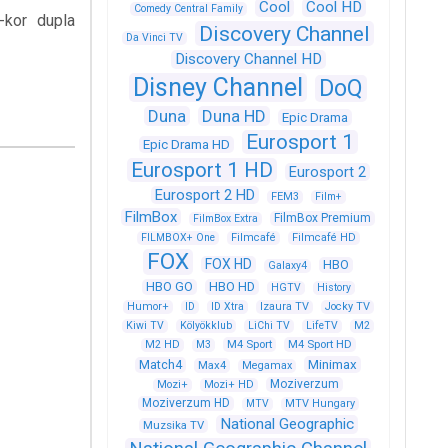
Cool
Cool HD
Comedy Central Family
-kor dupla
Discovery Channel
Da Vinci TV
Discovery Channel HD
Disney Channel
DoQ
Duna
Duna HD
Epic Drama
Eurosport 1
Epic Drama HD
Eurosport 1 HD
Eurosport 2
Eurosport 2 HD
FEM3
Film+
FilmBox
FilmBox Premium
FilmBox Extra
FILMBOX+ One
Filmcafé
Filmcafé HD
FOX
FOX HD
HBO
Galaxy4
HBO GO
HBO HD
HGTV
History
Humor+
ID
ID Xtra
Izaura TV
Jocky TV
Kiwi TV
Kölyökklub
LiChi TV
LifeTV
M2
M4 Sport
M4 Sport HD
M2 HD
M3
Match4
Minimax
Max4
Megamax
Moziverzum
Mozi+
Mozi+ HD
Moziverzum HD
MTV
MTV Hungary
National Geographic
Muzsika TV