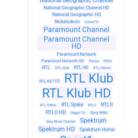
National Geographic Channel
National Geographic Channel HD
National Geographic HD
Nickelodeon
OzoneTV
Paramount Channel
Paramount Channel
HD
Paramount Network
Paramount Network HD
Prime
PRO4
RTL
RTL HD
RTL Gold
RTL Három
RTL Klub
RTL KETTŐ
RTL Klub HD
RTLII
RTL Spike
RTL+
RTL Otthon
RTLII HD
Sony MAX
Sláger TV
Spektrum
Sony Movie Channel
Spektrum HD
Spektrum Home