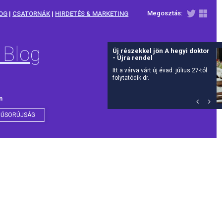
Megosztás:
OG
|
CSATORNÁK
|
HIRDETÉS & MARKETING
 Blog
Új részekkel jön A hegyi doktor
- Újra rendel
Itt a várva várt új évad: július 27-tól
folytatódik dr.
n
ŰSORÚJSÁG