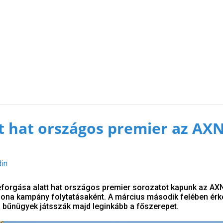
tt hat országos premier az AX
din
leforgása alatt hat országos premier sorozatot kapunk az AX
hona kampány folytatásaként. A március második felében ér
 bűnügyek játsszák majd leginkább a főszerepet.