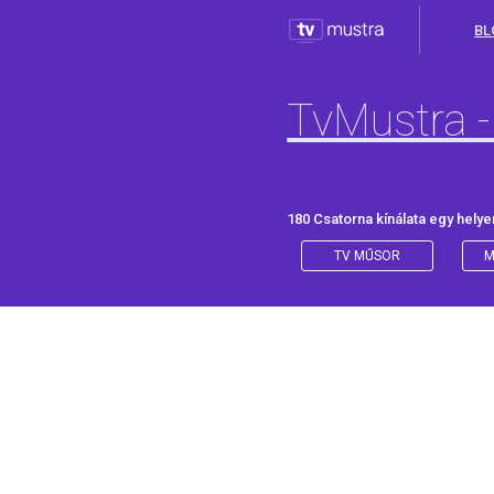
BL
TvMustra -
180 Csatorna kínálata egy helye
TV MŰSOR
M