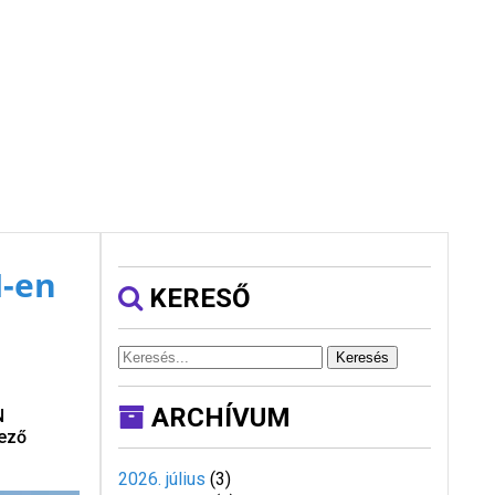
N-en
KERESŐ
Keresés
ARCHÍVUM
N
kező
2026. július
(
3
)