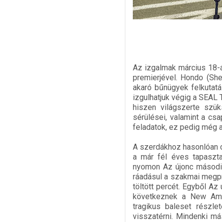
Az izgalmak március 18-
premierjével. Hondo (Sh
akaró bűnügyek felkutat
izgulhatjuk végig a SEAL
hiszen világszerte szük
sérülései, valamint a c
feladatok, ez pedig még a
A szerdákhoz hasonlóan c
a már fél éves tapasztal
nyomon Az újonc második
ráadásul a szakmai megpr
töltött percét. Egyből Az
következnek a New Ams
tragikus baleset részle
visszatérni. Mindenki má