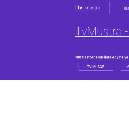
BL
TvMustra -
180 Csatorna kínálata egy helye
TV MŰSOR
M