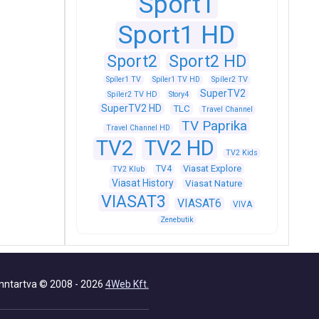
Sport1
Sport1 HD
Sport2
Sport2 HD
Spíler1 TV
Spíler1 TV HD
Spíler2 TV
SuperTV2
Spíler2 TV HD
Story4
SuperTV2 HD
TLC
Travel Channel
TV Paprika
Travel Channel HD
TV2
TV2 HD
TV2 Kids
Viasat Explore
TV4
TV2 Klub
Viasat History
Viasat Nature
VIASAT3
VIASAT6
VIVA
Zenebutik
nntartva © 2008 - 2026
4Web Kft.