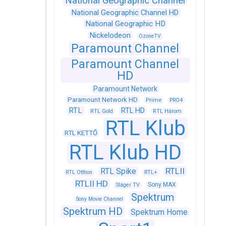
National Geographic Channel
National Geographic Channel HD
National Geographic HD
Nickelodeon
OzoneTV
Paramount Channel
Paramount Channel
HD
Paramount Network
Paramount Network HD
Prime
PRO4
RTL
RTL HD
RTL Gold
RTL Három
RTL Klub
RTL KETTŐ
RTL Klub HD
RTLII
RTL Spike
RTL+
RTL Otthon
RTLII HD
Sony MAX
Sláger TV
Spektrum
Sony Movie Channel
Spektrum HD
Spektrum Home