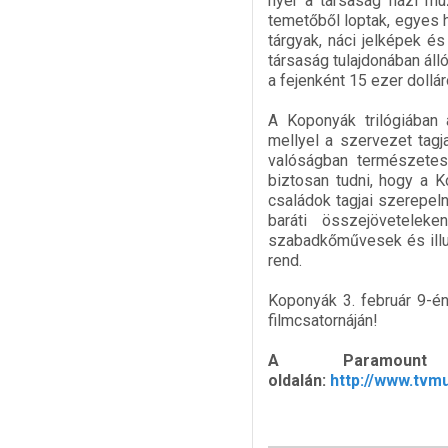
nyer a társaság házi múz
temetőből loptak, egyes 
tárgyak, náci jelképek és
társaság tulajdonában áll
a fejenként 15 ezer dollá
A Koponyák trilógiában 
mellyel a szervezet tagj
valóságban természetes
biztosan tudni, hogy a 
családok tagjai szerepeln
baráti összejöveteleke
szabadkőművesek és illu
rend.
Koponyák 3. február 9-é
filmcsatornáján!
A Paramoun
oldalán:
http://www.tv