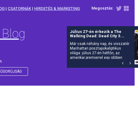
Megosztás:
OG
|
CSATORNÁK
|
HIRDETÉS & MARKETING
 Blog
Július 27-én érkezik a The
Walking Dead: Dead City 3.
évada az AMC-re
Már csak néhány nap, és visszatér
Manhattan posztapokaliptikus
világa: július 27-én hétfőn, az
amerikai premierrel egy időben
n
debütál itthon is az AMC-n a The
Walking Dead: Dead City harmadik
évada.
ŰSORÚJSÁG