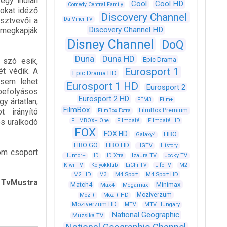
 egy indián
Cool
Cool HD
Comedy Central Family
sokat idéző
Discovery Channel
észtvevői a
Da Vinci TV
Discovery Channel HD
k megkapják
Disney Channel
DoQ
Duna
Duna HD
Epic Drama
 szó esik,
Eurosport 1
ét védik. A
Epic Drama HD
 sem lehet
Eurosport 1 HD
Eurosport 2
befolyásos
Eurosport 2 HD
FEM3
Film+
y ártatlan,
FilmBox
t irányító
FilmBox Premium
FilmBox Extra
s uralkodó
FILMBOX+ One
Filmcafé
Filmcafé HD
FOX
FOX HD
HBO
Galaxy4
HBO GO
HBO HD
HGTV
History
om csoport
Humor+
ID
ID Xtra
Izaura TV
Jocky TV
Kiwi TV
Kölyökklub
LiChi TV
LifeTV
M2
M4 Sport
M4 Sport HD
M2 HD
M3
ustra
Match4
Minimax
Max4
Megamax
Moziverzum
Mozi+
Mozi+ HD
Moziverzum HD
MTV
MTV Hungary
National Geographic
Muzsika TV