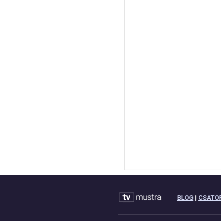
BLOG
|
CSATO