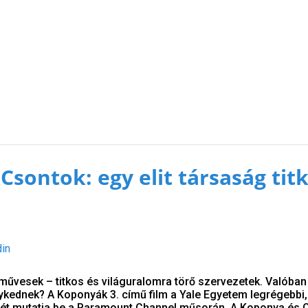
Csontok: egy elit társaság tit
din
művesek – titkos és világuralomra törő szervezetek. Valóban 
kednek? A Koponyák 3. című film a Yale Egyetem legrégebbi, 
lyét mutatja be a Paramount Channel műsorán. A Koponya és 