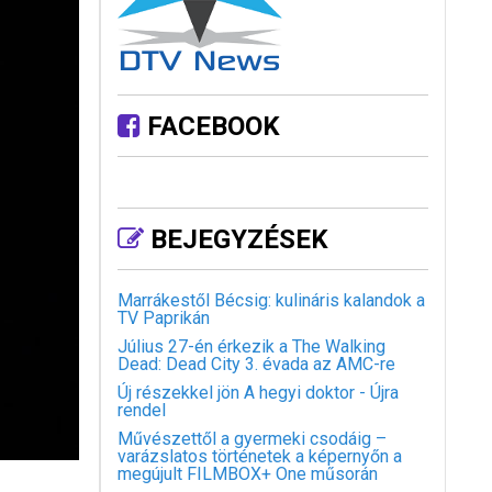
FACEBOOK
BEJEGYZÉSEK
Marrákestől Bécsig: kulináris kalandok a
TV Paprikán
Július 27-én érkezik a The Walking
Dead: Dead City 3. évada az AMC-re
Új részekkel jön A hegyi doktor - Újra
rendel
Művészettől a gyermeki csodáig –
varázslatos történetek a képernyőn a
megújult FILMBOX+ One műsorán