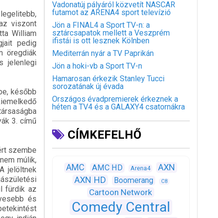
Vadonatúj pályáról közvetít NASCAR
futamot az ARENA4 sport televízió
egelitebb,
az viszont
Jön a FINAL4 a Sport TV-n: a
sztárcsapatok mellett a Veszprém
ta William
ifistái is ott lesznek Kölnben
jait pedig
n öregdiák
Mediterrán nyár a TV Paprikán
 jelenlegi
Jön a hoki-vb a Sport TV-n
Hamarosan érkezik Stanley Tucci
sorozatának új évada
ébe, később
Országos évadpremierek érkeznek a
kiemelkedő
héten a TV4 és a GALAXY4 csatornákra
 társaságba
yák 3. című
CÍMKEFELHŐ
zért szembe
 nem múlik,
AXN
AMC
AMC HD
Arena4
A jelöltnek
jászületési
AXN HD
Boomerang
C8
l fürdik az
Cartoon Network
lyesebb és
Comedy Central
betekintést