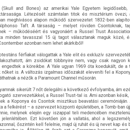
Skull and Bones) az amerikai Yale Egyetem legidősebb, l
ktársasága. Létezését számtalan titok és misztérium övezi, 
úan meghívásos alapon működő szervezetet 1832-ben alapítot
lphonso Taft. A társaság – melyet röviden Csontoknak, tag
ek – működéséért és vagyonáért a Russel Trust Associatio
ta minden tavasszal 15 új tagot választanak maguk közé, és
 Csontember azonban nem lehet akárkiből!
rotestáns férfiakat válogattak a Yale elit és exkluzív szervezet
tlakozhatott, ám zsidókat többnyire nem, vagy csak nagyon 
t engedtek a köreikbe. A Yale ugyan 1969 óta koedukált, de a
 nőket is. A változás izgalmas időszakát eleveníti fel a Kopon
n láthatnak a nézők a Paramount Channel műsorán.
yamnak sikerült 7 nőt delegálni a következő évfolyamba, ám e
ámogató szervezetükkel, a Russel Trust-tal is. Ami azonban késik,
tek a Koponya és Csontok misztikus beavatási ceremóniáján. 
a a felkérést – a szervezet központi épületében, a Tomb-ban új
nnie, melynek elején egy iszappal teli medencében meztelenü
jelenlétében. Ezt követően jön a vallatás, ahol a legszemé
zonnal, őszintén kell felelnie, majd új ruhát és új nevet kap és 