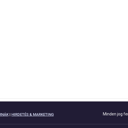
Minden jog fe
RNÁK
|
HIRDETÉS & MARKETING