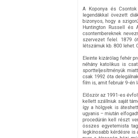
A Koponya és Csontok (
legendákkal övezett diá
bizonyos, hogy a szigor
Huntington Russell és A
csontembereknek nevezn
szervezet felel. 1879 ó
létszámuk kb. 800 lehet.
Eleinte kizárólag fehér p
néhány katolikus is csa
sportteljesítményük miat
csak 1992 óta delegálnak
film is, amit február 9-é
Először az 1991-es évfol
kellett szállniuk saját t
így a hölgyek is áteshet
ugyanis – miután elfogadt
procedúrán kell részt ve
összes egyetemista tag 
legkínosabb kérdésre is a