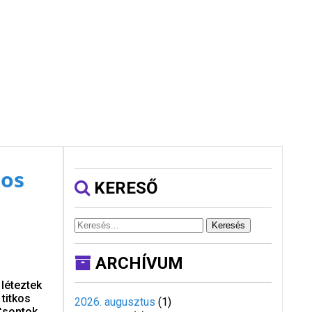
kos
KERESŐ
Keresés
ARCHÍVUM
léteztek
titkos
2026. augusztus
(
1
)
Csontok