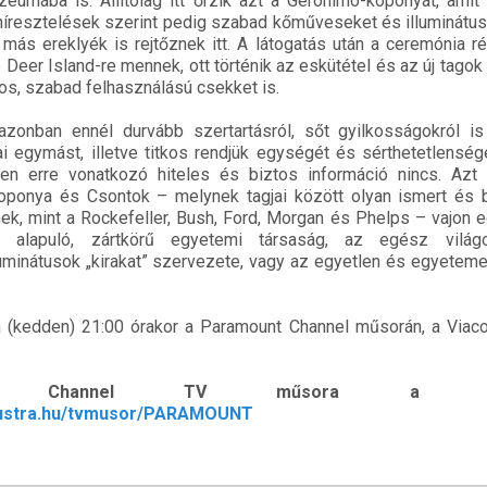
eumába is. Állítólag itt őrzik azt a Geronimo-koponyát, amit
híresztelések szerint pedig szabad kőműveseket és illuminátu
 más ereklyék is rejtőznek itt. A látogatás után a ceremónia r
ó Deer Island-re mennek, ott történik az eskütétel és az új tago
ros, szabad felhasználású csekket is.
azonban ennél durvább szertartásról, sőt gyilkosságokról is
ai egymást, illetve titkos rendjük egységét és sérthetetlenség
en erre vonatkozó hiteles és biztos információ nincs. Azt
Koponya és Csontok – melynek tagjai között olyan ismert és 
ek, mint a Rockefeller, Bush, Ford, Morgan és Phelps – vajon eg
n alapuló, zártkörű egyetemi társaság, az egész világo
minátusok „kirakat” szervezete, vagy az egyetlen és egyeteme
n (kedden) 21:00 órakor a Paramount Channel műsorán, a Viac
t Channel TV műsora a TvM
mustra.hu/tvmusor/PARAMOUNT