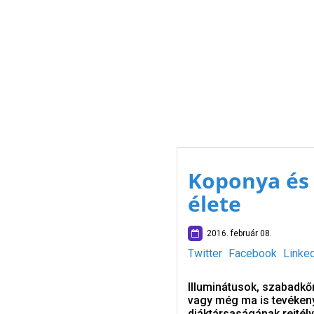
Koponya és 
élete
2016. február 08.
Twitter
Facebook
Linke
Illuminátusok, szabadkő
vagy még ma is tevékeny
diáktársaságának rejté