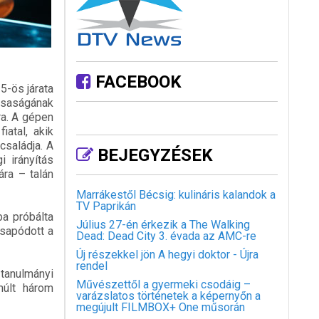
FACEBOOK
5-ös járata
ársaságának
ra. A gépen
atal, akik
családja. A
BEJEGYZÉSEK
i irányítás
ára – talán
Marrákestől Bécsig: kulináris kalandok a
TV Paprikán
ba próbálta
Július 27-én érkezik a The Walking
csapódott a
Dead: Dead City 3. évada az AMC-re
Új részekkel jön A hegyi doktor - Újra
rendel
 tanulmányi
Művészettől a gyermeki csodáig –
múlt három
varázslatos történetek a képernyőn a
megújult FILMBOX+ One műsorán