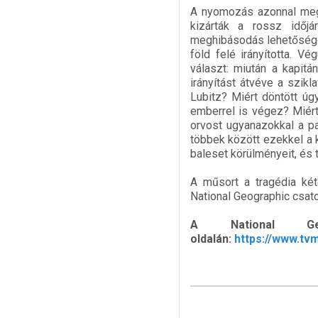
A nyomozás azonnal megk
kizárták a rossz időjá
meghibásodás lehetőségét
föld felé irányította. V
választ: miután a kapitá
irányítást átvéve a szik
Lubitz? Miért döntött ú
emberrel is végez? Miért 
orvost ugyanazokkal a p
többek között ezekkel a 
baleset körülményeit, és 
A műsort a tragédia két
National Geographic csato
A National G
oldalán:
https://www.t