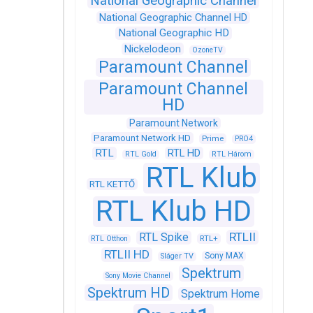
National Geographic Channel
National Geographic Channel HD
National Geographic HD
Nickelodeon
OzoneTV
Paramount Channel
Paramount Channel
HD
Paramount Network
Paramount Network HD
Prime
PRO4
RTL
RTL HD
RTL Gold
RTL Három
RTL Klub
RTL KETTŐ
RTL Klub HD
RTLII
RTL Spike
RTL+
RTL Otthon
RTLII HD
Sony MAX
Sláger TV
Spektrum
Sony Movie Channel
Spektrum HD
Spektrum Home