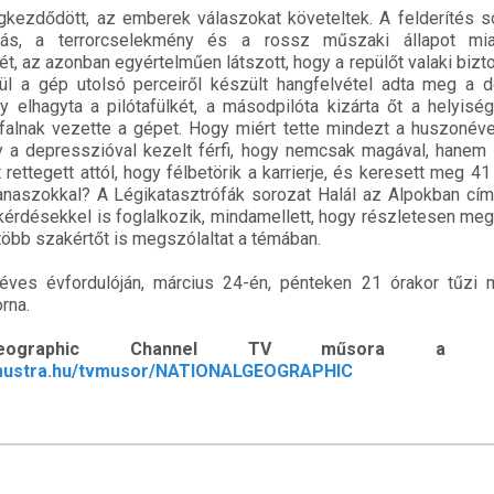
ezdődött, az emberek válaszokat követeltek. A felderítés s
rás, a terrorcselekmény és a rossz műszaki állapot mia
, az azonban egyértelműen látszott, hogy a repülőt valaki bizt
égül a gép utolsó perceiről készült hangfelvétel adta meg a
ny elhagyta a pilótafülkét, a másodpilóta kizárta őt a helyisé
lafalnak vezette a gépet. Hogy miért tette mindezt a huszoné
gy a depresszióval kezelt férfi, hogy nemcsak magával, hanem
rettegett attól, hogy félbetörik a karrierje, és keresett meg 4
anaszokkal? A Légikatasztrófák sorozat Halál az Alpokban cím
kérdésekkel is foglalkozik, mindamellett, hogy részletesen meg
több szakértőt is megszólaltat a témában.
éves évfordulóján, március 24-én, pénteken 21 órakor tűzi 
rna.
eographic Channel TV műsora a Tv
vmustra.hu/tvmusor/NATIONALGEOGRAPHIC