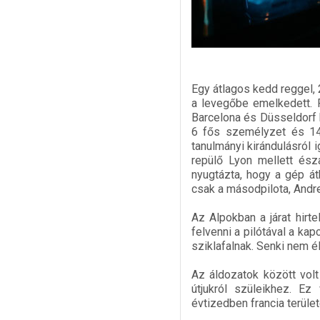
Egy átlagos kedd reggel,
a levegőbe emelkedett. R
Barcelona és Düsseldorf k
6 fős személyzet és 144
tanulmányi kirándulásról 
repülő Lyon mellett észa
nyugtázta, hogy a gép át
csak a másodpilota, Andre
Az Alpokban a járat hirte
felvenni a pilótával a ka
sziklafalnak. Senki nem élt
Az áldozatok között volt
útjukról szüleikhez. E
évtizedben francia terület