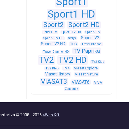
Sport1
Sport1 HD
Sport2
Sport2 HD
Spíler1 TV
Spíler1 TV HD
Spíler2 TV
SuperTV2
Spíler2 TV HD
Story4
SuperTV2 HD
TLC
Travel Channel
TV Paprika
Travel Channel HD
TV2
TV2 HD
TV2 Kids
Viasat Explore
TV4
TV2 Klub
Viasat History
Viasat Nature
VIASAT3
VIASAT6
VIVA
Zenebutik
nntartva © 2008 - 2026
4Web Kft.