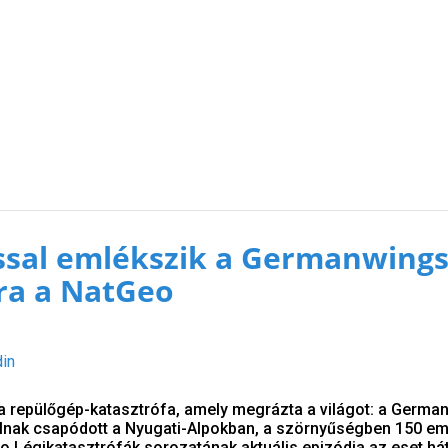
ssal emlékszik a Germanwings
ra a NatGeo
din
t a repülőgép-katasztrófa, amely megrázta a világot: a Germ
alnak csapódott a Nyugati-Alpokban, a szörnyűségben 150 e
eo Légikatasztrófák sorozatának aktuális epizódja az eset hát