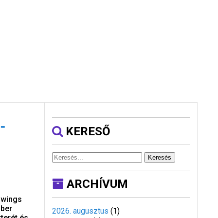
-
KERESŐ
Keresés
ARCHÍVUM
anwings
mber
2026. augusztus
(
1
)
terét és