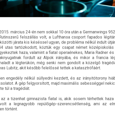
 2015. március 24-én nem sokkal 10 óra után a Germanwings 952
utinszerű felszállás volt, a Lufthansa csoport fapados légit
özötti járata kis késéssel ugyan, de probléma nélkül indult útjá
 utas tartózkodott, köztük egy csapat német középiskolás fi
igyekeztek haza, valamint a fiatal operaénekes, Maria Radner és 
knyugatnak fordult az Alpok irányába, és mikor a francia lég
haladt a légterükön, még senki nem gondolt a közelgő tragédi
as Lubitz, akit később felelőssé tettek a katasztrófáért.
len engedély nélkül süllyedni kezdett, és az irányitótorony hiá
pcsolatot. A gép felgyorsított, majd maximális sebességgel neki
e túl a tragédiát.
 az a tizenhat gimnazista fiatal is, akik sosem térhettek haza
z volt a legnagyobb repülőgép-szerencsétlenség, ami az el
en történt.