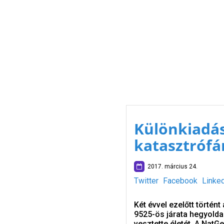
Különkiadá
katasztrófá
2017. március 24.
Twitter
Facebook
Linke
Két évvel ezelőtt történ
9525-ös járata hegyold
vesztette életét. A NatG