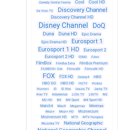
Cool
Cool HD
Comedy Central Family
Discovery Channel
Da Vinci TV
Discovery Channel HD
Disney Channel
DoQ
Duna
Duna HD
Epic Drama
Eurosport 1
Epic Drama HD
Eurosport 1 HD
Eurosport 2
Eurosport 2 HD
FEM3
Film+
FilmBox
FilmBox Premium
FilmBox Extra
FILMBOX+ One
Filmcafé
Filmcafé HD
FOX
FOX HD
HBO
Galaxy4
HBO GO
HBO HD
HGTV
History
Humor+
ID
ID Xtra
Izaura TV
Jocky TV
Kiwi TV
Kölyökklub
LiChi TV
LifeTV
M2
M4 Sport
M4 Sport HD
M2 HD
M3
Match4
Minimax
Max4
Megamax
Moziverzum
Mozi+
Mozi+ HD
Moziverzum HD
MTV
MTV Hungary
National Geographic
Muzsika TV