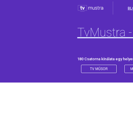
BL
TvMustra -
180 Csatorna kínálata egy helye
TV MŰSOR
M