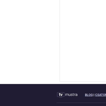
BLOG
|
CSATO