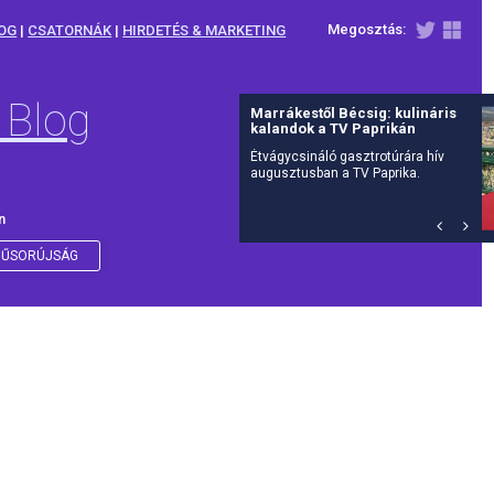
Megosztás:
OG
|
CSATORNÁK
|
HIRDETÉS & MARKETING
 Blog
Július 27-én érkezik a The
Walking Dead: Dead City 3.
évada az AMC-re
Már csak néhány nap, és visszatér
Manhattan posztapokaliptikus
világa: július 27-én hétfőn, az
amerikai premierrel egy időben
n
debütál itthon is az AMC-n a The
Walking Dead: Dead City harmadik
évada.
ŰSORÚJSÁG