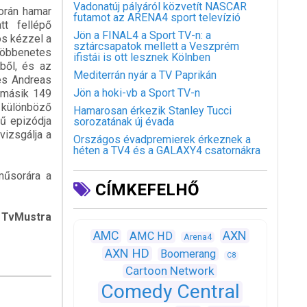
Vadonatúj pályáról közvetít NASCAR
orán hamar
futamot az ARENA4 sport televízió
tt fellépő
Jön a FINAL4 a Sport TV-n: a
os kézzel a
sztárcsapatok mellett a Veszprém
 döbbenetes
ifistái is ott lesznek Kölnben
gből, és az
Mediterrán nyár a TV Paprikán
ves Andreas
Jön a hoki-vb a Sport TV-n
 másik 149
1 különböző
Hamarosan érkezik Stanley Tucci
ű epizódja
sorozatának új évada
vizsgálja a
Országos évadpremierek érkeznek a
héten a TV4 és a GALAXY4 csatornákra
műsorára a
CÍMKEFELHŐ
Mustra
AXN
AMC
AMC HD
Arena4
AXN HD
Boomerang
C8
Cartoon Network
Comedy Central