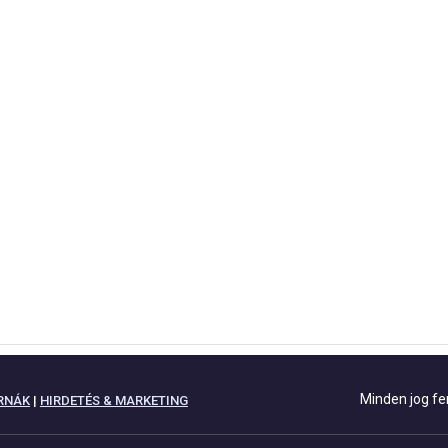
Minden jog fe
RNÁK
|
HIRDETÉS & MARKETING