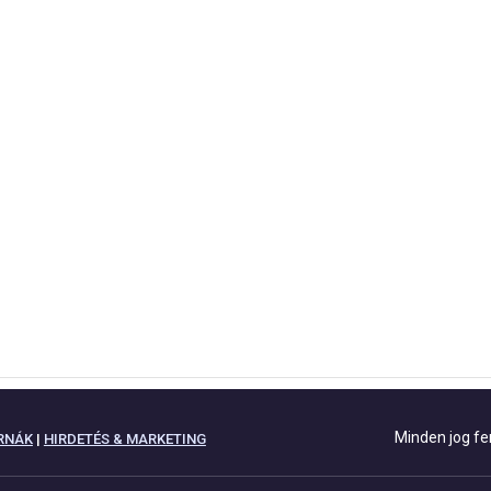
Minden jog fe
RNÁK
|
HIRDETÉS & MARKETING