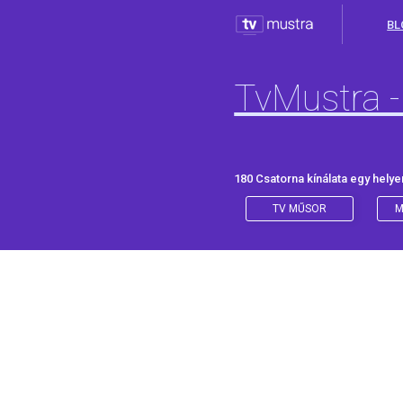
BL
TvMustra -
180 Csatorna kínálata egy helye
TV MŰSOR
M