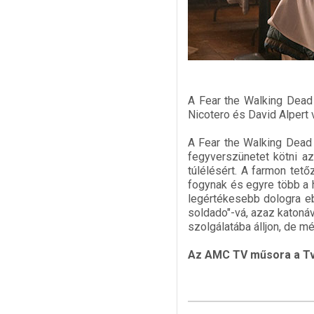
A Fear the Walking Dead 
Nicotero és David Alpert
A Fear the Walking Dead
fegyverszünetet kötni az
túlélésért. A farmon tet
fogynak és egyre több a h
legértékesebb dologra eb
soldado"-vá, azaz katonáv
szolgálatába álljon, de m
Az AMC TV műsora a Tv