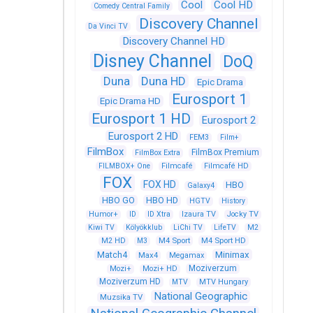
Cool
Cool HD
Comedy Central Family
Discovery Channel
Da Vinci TV
Discovery Channel HD
Disney Channel
DoQ
Duna
Duna HD
Epic Drama
Eurosport 1
Epic Drama HD
Eurosport 1 HD
Eurosport 2
Eurosport 2 HD
FEM3
Film+
FilmBox
FilmBox Premium
FilmBox Extra
FILMBOX+ One
Filmcafé
Filmcafé HD
FOX
FOX HD
HBO
Galaxy4
HBO GO
HBO HD
HGTV
History
Humor+
ID
ID Xtra
Izaura TV
Jocky TV
Kiwi TV
Kölyökklub
LiChi TV
LifeTV
M2
M4 Sport
M4 Sport HD
M2 HD
M3
Match4
Minimax
Max4
Megamax
Moziverzum
Mozi+
Mozi+ HD
Moziverzum HD
MTV
MTV Hungary
National Geographic
Muzsika TV