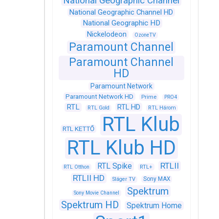
National Geographic Channel
National Geographic Channel HD
National Geographic HD
Nickelodeon
OzoneTV
Paramount Channel
Paramount Channel
HD
Paramount Network
Paramount Network HD
Prime
PRO4
RTL
RTL HD
RTL Gold
RTL Három
RTL Klub
RTL KETTŐ
RTL Klub HD
RTLII
RTL Spike
RTL+
RTL Otthon
RTLII HD
Sony MAX
Sláger TV
Spektrum
Sony Movie Channel
Spektrum HD
Spektrum Home