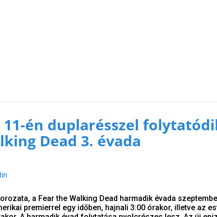
11-én duplarésszel folytatódi
lking Dead 3. évada
din
orozata, a Fear the Walking Dead harmadik évada szeptembe
erikai premierrel egy időben, hajnali 3:00 órakor, illetve az es
akor. A harmadik évad folytatása nyolcrészes lesz. Az új epi