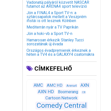
Vadonatúj pályáról közvetít NASCAR
futamot az ARENA4 sport televízió
Jön a FINAL4 a Sport TV-n: a
sztárcsapatok mellett a Veszprém
ifistái is ott lesznek Kölnben
Mediterrán nyár a TV Paprikán
Jön a hoki-vb a Sport TV-n
Hamarosan érkezik Stanley Tucci
sorozatának új évada
Országos évadpremierek érkeznek a
héten a TV4 és a GALAXY4 csatornákra
CÍMKEFELHŐ
AXN
AMC
AMC HD
Arena4
AXN HD
Boomerang
C8
Cartoon Network
Comedy Central