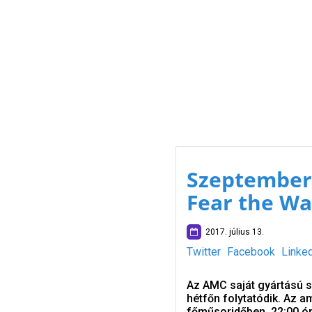
Szeptember 
Fear the Wa
2017. július 13.
Twitter
Facebook
Linke
Az AMC saját gyártású s
hétfőn folytatódik. Az am
főműsoridőben, 22:00 ór