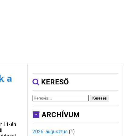
k a
KERESŐ
Keresés
ARCHÍVUM
r 11-én
ti
2026. augusztus
(
1
)
zódokat