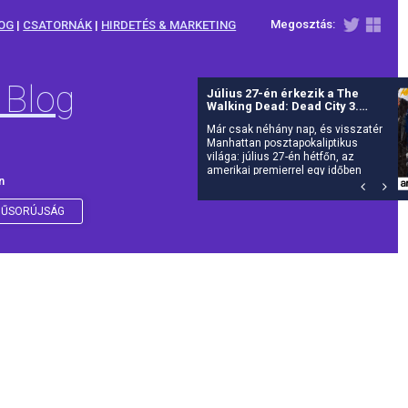
Megosztás:
OG
|
CSATORNÁK
|
HIRDETÉS & MARKETING
 Blog
Július 27-én érkezik a The
Walking Dead: Dead City 3.
évada az AMC-re
Már csak néhány nap, és visszatér
Manhattan posztapokaliptikus
világa: július 27-én hétfőn, az
amerikai premierrel egy időben
n
debütál itthon is az AMC-n a The
Walking Dead: Dead City harmadik
évada.
ŰSORÚJSÁG