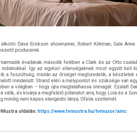
alkotói Dave Erickson showrunner, Robert Kirkman, Gale Anne
 vezető producerek.
 harmadik évadának második felében a Clark és az Otto család
 indiánokkal. Így az egykori ellenségeknek most együtt kell 
őzik a feszültség, miután az őrséget megtizedelik, a készletek
alott mindenütt. Strand eléri a mélypontot és szüksége van egy
ben a világban – hogy újra megtalálhassa önmagát. Ezalatt Dani
á válik, és kivárja a megfelelő pillanatot arra, hogy Lola és a G
ég mindig nem képes elengedni lánya, Ofelia szellemét.
Mustra oldalán:
https://www.tvmustra.hu/tvmusor/amc