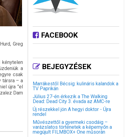
FACEBOOK
 Hurd, Greg
 kénytelen
BEJEGYZÉSEK
küzdeniük a
 egyre csak
 társra – a
Marrákestől Bécsig: kulináris kalandok a
el újra "el
TV Paprikán
onzalez Dam
Július 27-én érkezik a The Walking
Dead: Dead City 3. évada az AMC-re
Új részekkel jön A hegyi doktor - Újra
rendel
Művészettől a gyermeki csodáig –
varázslatos történetek a képernyőn a
megújult FILMBOX+ One műsorán