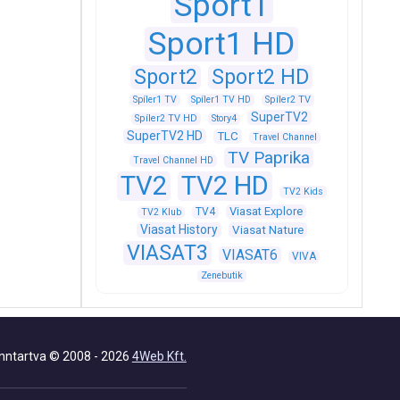
Sport1
Sport1 HD
Sport2
Sport2 HD
Spíler1 TV
Spíler1 TV HD
Spíler2 TV
SuperTV2
Spíler2 TV HD
Story4
SuperTV2 HD
TLC
Travel Channel
TV Paprika
Travel Channel HD
TV2
TV2 HD
TV2 Kids
Viasat Explore
TV4
TV2 Klub
Viasat History
Viasat Nature
VIASAT3
VIASAT6
VIVA
Zenebutik
nntartva © 2008 - 2026
4Web Kft.