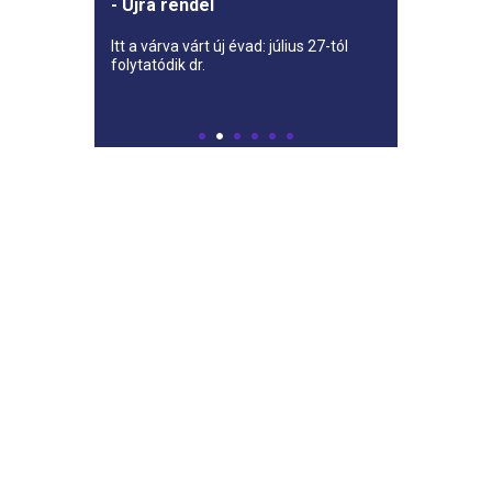
- Újra rendel
Itt a várva várt új évad: július 27-tól
folytatódik dr.