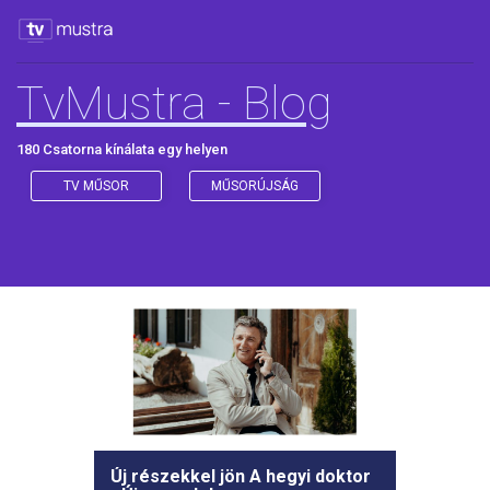
TvMustra - Blog
180 Csatorna kínálata egy helyen
TV MŰSOR
MŰSORÚJSÁG
Új részekkel jön A hegyi doktor