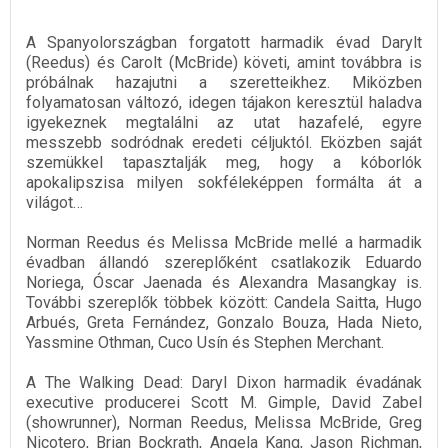
A Spanyolországban forgatott harmadik évad Darylt
(Reedus) és Carolt (McBride) követi, amint továbbra is
próbálnak hazajutni a szeretteikhez. Miközben
folyamatosan változó, idegen tájakon keresztül haladva
igyekeznek megtalálni az utat hazafelé, egyre
messzebb sodródnak eredeti céljuktól. Eközben saját
szemükkel tapasztalják meg, hogy a kóborlók
apokalipszisa milyen sokféleképpen formálta át a
világot…
Norman Reedus és Melissa McBride mellé a harmadik
évadban állandó szereplőként csatlakozik Eduardo
Noriega, Óscar Jaenada és Alexandra Masangkay is.
További szereplők többek között: Candela Saitta, Hugo
Arbués, Greta Fernández, Gonzalo Bouza, Hada Nieto,
Yassmine Othman, Cuco Usín és Stephen Merchant.
A The Walking Dead: Daryl Dixon harmadik évadának
executive producerei Scott M. Gimple, David Zabel
(showrunner), Norman Reedus, Melissa McBride, Greg
Nicotero, Brian Bockrath, Angela Kang, Jason Richman,