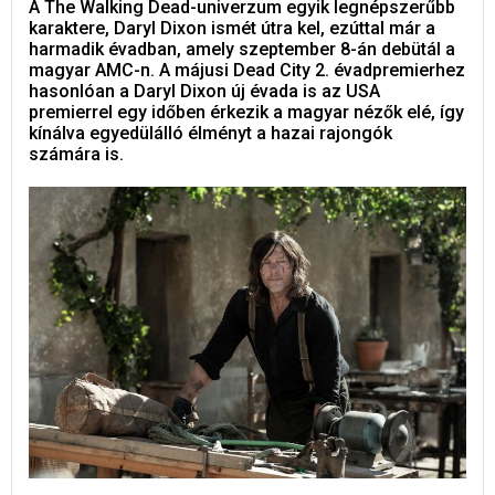
A The Walking Dead-univerzum egyik legnépszerűbb
karaktere, Daryl Dixon ismét útra kel, ezúttal már a
harmadik évadban, amely szeptember 8-án debütál a
magyar AMC-n. A májusi Dead City 2. évadpremierhez
hasonlóan a Daryl Dixon új évada is az USA
premierrel egy időben érkezik a magyar nézők elé, így
kínálva egyedülálló élményt a hazai rajongók
számára is.