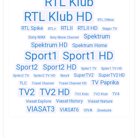
RTL Klub
RTL Klub HD
RTL Otthon
RTLII
RTLII HD
RTL Spike
RTL+
Sláger TV
Spektrum
Sony MAX
Sony Movie Channel
Spektrum HD
Spektrum Home
Sport1
Sport1 HD
Sport2
Sport2 HD
Spíler1 TV
Spíler1 TV HD
SuperTV2
SuperTV2 HD
Spíler2 TV
Spíler2 TV HD
Story4
TV Paprika
TLC
Travel Channel
Travel Channel HD
TV2
TV2 HD
TV4
TV2 Kids
TV2 Klub
Viasat History
Viasat Explore
Viasat Nature
VIASAT3
VIASAT6
VIVA
Zenebutik