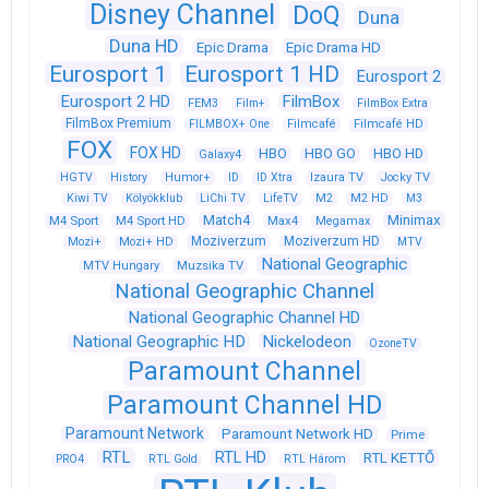
Disney Channel
DoQ
Duna
Duna HD
Epic Drama
Epic Drama HD
Eurosport 1
Eurosport 1 HD
Eurosport 2
Eurosport 2 HD
FilmBox
FEM3
Film+
FilmBox Extra
FilmBox Premium
FILMBOX+ One
Filmcafé
Filmcafé HD
FOX
FOX HD
HBO
HBO GO
HBO HD
Galaxy4
HGTV
History
Humor+
ID
ID Xtra
Izaura TV
Jocky TV
Kiwi TV
Kölyökklub
LiChi TV
LifeTV
M2
M2 HD
M3
Match4
Minimax
M4 Sport
M4 Sport HD
Max4
Megamax
Moziverzum
Moziverzum HD
Mozi+
Mozi+ HD
MTV
National Geographic
Muzsika TV
MTV Hungary
National Geographic Channel
National Geographic Channel HD
National Geographic HD
Nickelodeon
OzoneTV
Paramount Channel
Paramount Channel HD
Paramount Network
Paramount Network HD
Prime
RTL
RTL HD
RTL KETTŐ
PRO4
RTL Gold
RTL Három