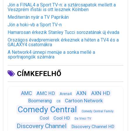
Jön a FINAL4 a Sport TV-n: a sztárcsapatok mellett a
Veszprém ifistái is ott lesznek Kölnben
Mediterrán nyár a TV Paprikán
Jön a hoki-vb a Sport TV-n
Hamarosan érkezik Stanley Tucci sorozatának új évada
Országos évadpremierek érkeznek a héten a TV4 és a
GALAXY4 csatornákra
A Network4 ünnepi menüje a sonka mellé a
sportrajongók számára
CÍMKEFELHŐ
AXN
AXN HD
AMC
AMC HD
Arena4
Cartoon Network
Boomerang
C8
Comedy Central
Comedy Central Family
Cool
Cool HD
Da Vinci TV
Discovery Channel
Discovery Channel HD