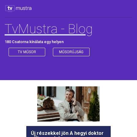
TvMustra - Blog
180 Csatorna kínálata egy helyen
TV MŰSOR
MŰSORÚJSÁG
Új részekkel jön A hegyi doktor