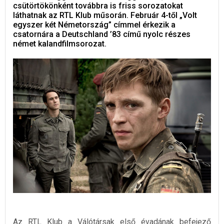
csütörtökönként továbbra is friss sorozatokat
láthatnak az RTL Klub műsorán. Február 4-től „Volt
egyszer két Németország” címmel érkezik a
csatornára a Deutschland ’83 című nyolc részes
német kalandfilmsorozat.
Az RTL Klub a Válótársak első évadának befejező