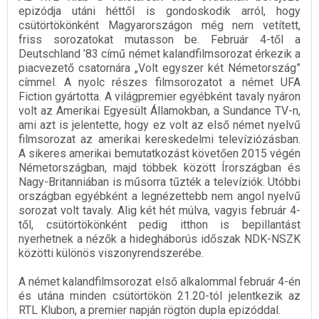
epizódja utáni héttől is gondoskodik arról, hogy
csütörtökönként Magyarországon még nem vetített,
friss sorozatokat mutasson be. Február 4-től a
Deutschland ’83 című német kalandfilmsorozat érkezik a
piacvezető csatornára „Volt egyszer két Németország”
címmel. A nyolc részes filmsorozatot a német UFA
Fiction gyártotta. A világpremier egyébként tavaly nyáron
volt az Amerikai Egyesült Államokban, a Sundance TV-n,
ami azt is jelentette, hogy ez volt az első német nyelvű
filmsorozat az amerikai kereskedelmi televíziózásban.
A sikeres amerikai bemutatkozást követően 2015 végén
Németországban, majd többek között Írországban és
Nagy-Britanniában is műsorra tűzték a televíziók. Utóbbi
országban egyébként a legnézettebb nem angol nyelvű
sorozat volt tavaly. Alig két hét múlva, vagyis február 4-
től, csütörtökönként pedig itthon is bepillantást
nyerhetnek a nézők a hidegháborús időszak NDK-NSZK
közötti különös viszonyrendszerébe.
A német kalandfilmsorozat első alkalommal február 4-én
és utána minden csütörtökön 21.20-tól jelentkezik az
RTL Klubon, a premier napján rögtön dupla epizóddal.