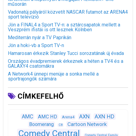
műsorán
Vadonatúj pályáról közvetít NASCAR futamot az ARENA4
sport televízió
Jön a FINAL4 a Sport TV-n: a sztárcsapatok mellett a
Veszprém ifistái is ott lesznek Kölnben
Mediterrán nyár a TV Paprikán
Jön a hoki-vb a Sport TV-n
Hamarosan érkezik Stanley Tucci sorozatának új évada
Országos évadpremierek érkeznek a héten a TV4 és a
GALAXY4 csatornákra
A Network4 ünnepi menüje a sonka mellé a
sportrajongók számára
CÍMKEFELHŐ
AXN
AXN HD
AMC
AMC HD
Arena4
Cartoon Network
Boomerang
C8
Comedy Central
Comedy Central Family