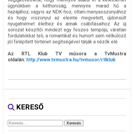
ügynökben a kéthoniság, mennyire marad hű a
hazájához, vagyis az NDK-hoz, ottani menyasszonyához
és hogy viszonyul az eleinte megvetett, újdonsült
nyugatnémet élethez és annak csábításaihoz. Az új
sorozat készítői mindezt egy feszes tempójú, váratlan
fordulatokkal teli, a romantikát és humort sem nélkülöző
jól felépített történet segítségével tárják a nézők elé.
Az RTL Klub TV műsora a TvMustra
oldalán:
http://www.tvmustra.hu/tvmusor/rtlklub
KERESŐ
Keresés