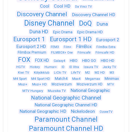
Cool
Cool HD
Da Vinci TV
Discovery Channel
Discovery Channel HD
Disney Channel
DoQ
Duna
Duna HD
Epic Drama
Epic Drama HD
Eurosport 1
Eurosport 1 HD
Eurosport 2
Eurosport 2 HD
FilmBox
FEM3
Film+
FilmBox Extra
FilmBox Premium
FILMBOX+ One
Filmcafé
Filmcafé HD
FOX
FOX HD
HBO
HBO GO
HBO HD
Galaxy4
HGTV
History
Humor+
ID
ID Xtra
Izaura TV
Jocky TV
Kiwi TV
Kölyökklub
LiChi TV
LifeTV
M2
M2 HD
M3
Match4
Minimax
M4 Sport
M4 Sport HD
Max4
Megamax
Moziverzum
Moziverzum HD
Mozi+
Mozi+ HD
MTV
National Geographic
Muzsika TV
MTV Hungary
National Geographic Channel
National Geographic Channel HD
National Geographic HD
Nickelodeon
OzoneTV
Paramount Channel
Paramount Channel HD