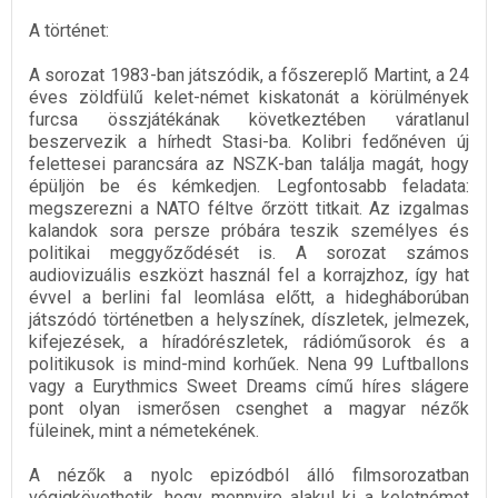
A történet:
A sorozat 1983-ban játszódik, a főszereplő Martint, a 24
éves zöldfülű kelet-német kiskatonát a körülmények
furcsa összjátékának következtében váratlanul
beszervezik a hírhedt Stasi-ba. Kolibri fedőnéven új
felettesei parancsára az NSZK-ban találja magát, hogy
épüljön be és kémkedjen. Legfontosabb feladata:
megszerezni a NATO féltve őrzött titkait. Az izgalmas
kalandok sora persze próbára teszik személyes és
politikai meggyőződését is. A sorozat számos
audiovizuális eszközt használ fel a korrajzhoz, így hat
évvel a berlini fal leomlása előtt, a hidegháborúban
játszódó történetben a helyszínek, díszletek, jelmezek,
kifejezések, a híradórészletek, rádióműsorok és a
politikusok is mind-mind korhűek. Nena 99 Luftballons
vagy a Eurythmics Sweet Dreams című híres slágere
pont olyan ismerősen csenghet a magyar nézők
füleinek, mint a németekének.
A nézők a nyolc epizódból álló filmsorozatban
végigkövethetik, hogy mennyire alakul ki a keletnémet