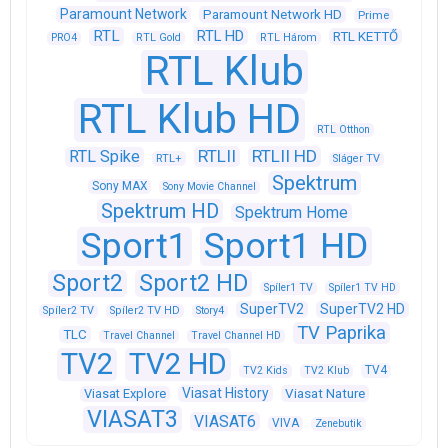
Paramount Network
Paramount Network HD
Prime
RTL
RTL HD
RTL KETTŐ
PRO4
RTL Gold
RTL Három
RTL Klub
RTL Klub HD
RTL Otthon
RTLII
RTLII HD
RTL Spike
RTL+
Sláger TV
Spektrum
Sony MAX
Sony Movie Channel
Spektrum HD
Spektrum Home
Sport1
Sport1 HD
Sport2
Sport2 HD
Spíler1 TV
Spíler1 TV HD
SuperTV2
SuperTV2 HD
Spíler2 TV
Spíler2 TV HD
Story4
TV Paprika
TLC
Travel Channel
Travel Channel HD
TV2
TV2 HD
TV4
TV2 Kids
TV2 Klub
Viasat History
Viasat Explore
Viasat Nature
VIASAT3
VIASAT6
VIVA
Zenebutik