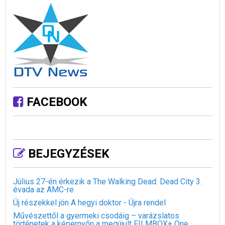
FACEBOOK
BEJEGYZÉSEK
Július 27-én érkezik a The Walking Dead: Dead City 3.
évada az AMC-re
Új részekkel jön A hegyi doktor - Újra rendel
Művészettől a gyermeki csodáig – varázslatos
történetek a képernyőn a megújult FILMBOX+ One