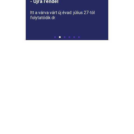
- Újra rendel
Itt a várva várt új évad: július 27-tól
folytatódik dr.