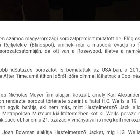
en számos magyarországi sorozatpremiert mutatott be. Elég cs
a Rejtjelekre (Blindspot), aminek már a második évadja is 
orozatcsatornáján, de ott van a Rosewood, illetve a nemré
öbb időutazós sorozatot is bemutattak az USA-ban, a 201
e After Time, amit itthon Időről időre címmel láthatnak a Cool né
es Nicholas Meyer-film alapján készült, amely Karl Alexander
on rendezte sorozat története szerint a fiatal H.G. Wells a 19
 amit egyik barátja, aki nem más, mint Hasfelmetsző Jack ell
i Metropolitan Múzeum kiállítótermében köt ki. Wells persze r
 Jack-el, hanem a 21. század vívmányaival is meg kell mérkőzn
 Josh Bowman alakítja Hasfelmetsző Jacket, míg H.G. Wells