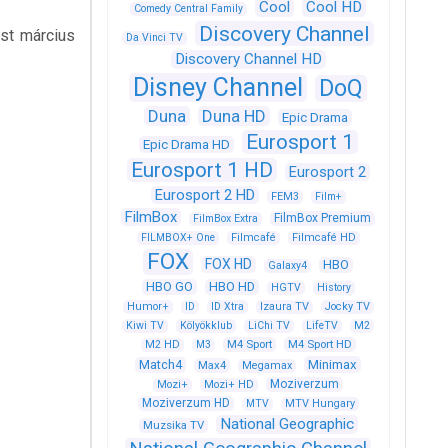
Cool
Cool HD
Comedy Central Family
Discovery Channel
ást március
Da Vinci TV
Discovery Channel HD
Disney Channel
DoQ
Duna
Duna HD
Epic Drama
Eurosport 1
Epic Drama HD
Eurosport 1 HD
Eurosport 2
Eurosport 2 HD
FEM3
Film+
FilmBox
FilmBox Premium
FilmBox Extra
FILMBOX+ One
Filmcafé
Filmcafé HD
FOX
FOX HD
HBO
Galaxy4
HBO GO
HBO HD
HGTV
History
Humor+
ID
ID Xtra
Izaura TV
Jocky TV
Kiwi TV
Kölyökklub
LiChi TV
LifeTV
M2
M4 Sport
M4 Sport HD
M2 HD
M3
Match4
Minimax
Max4
Megamax
Moziverzum
Mozi+
Mozi+ HD
Moziverzum HD
MTV
MTV Hungary
National Geographic
Muzsika TV