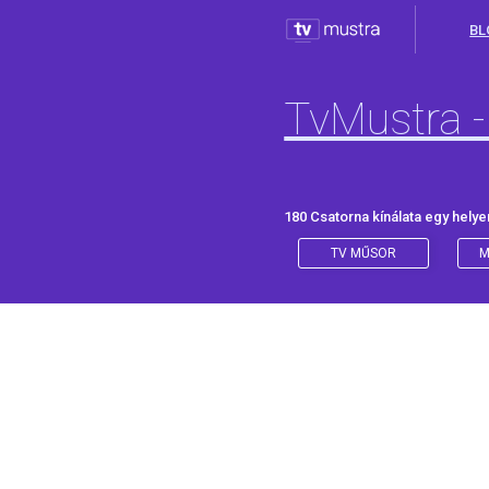
BL
TvMustra -
180 Csatorna kínálata egy helye
TV MŰSOR
M