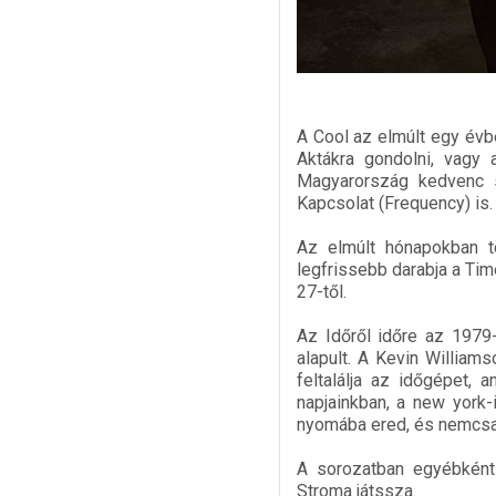
A Cool az elmúlt egy évb
Aktákra gondolni, vagy 
Magyarország kedvenc s
Kapcsolat (Frequency) is.
Az elmúlt hónapokban t
legfrissebb darabja a Tim
27-től.
Az Időről időre az 1979-
alapult. A Kevin Williams
feltalálja az időgépet,
napjainkban, a new york-
nyomába ered, és nemcsak
A sorozatban egyébként
Stroma játssza.