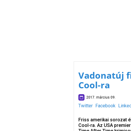
Vadonatúj f
Cool-ra
2017. március 09.
Twitter
Facebook
Linke
Friss amerikai sorozat 
Cool-ra. Az USA premier 
Time After Time krimisor