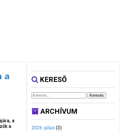
n a
KERESŐ
Keresés
ARCHÍVUM
jára, a
ézők a
2026. július
(
3
)