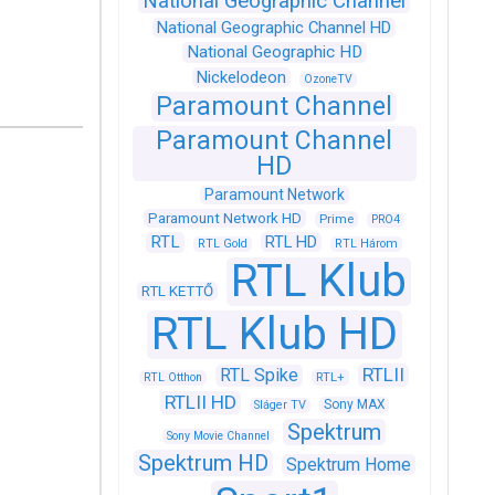
National Geographic Channel
National Geographic Channel HD
National Geographic HD
Nickelodeon
OzoneTV
Paramount Channel
Paramount Channel
HD
Paramount Network
Paramount Network HD
Prime
PRO4
RTL
RTL HD
RTL Gold
RTL Három
RTL Klub
RTL KETTŐ
RTL Klub HD
RTLII
RTL Spike
RTL+
RTL Otthon
RTLII HD
Sony MAX
Sláger TV
Spektrum
Sony Movie Channel
Spektrum HD
Spektrum Home