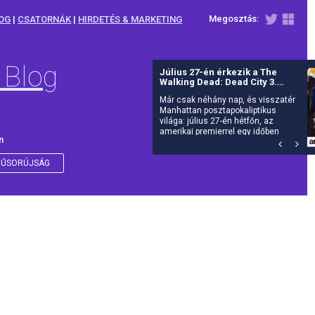
Megosztás:
OG
|
CSATORNÁK
|
HIRDETÉS & MARKETING
 Blog
Új részekkel jön A hegyi doktor
- Újra rendel
Itt a várva várt új évad: július 27-tól
folytatódik dr.
n
ŰSORÚJSÁG