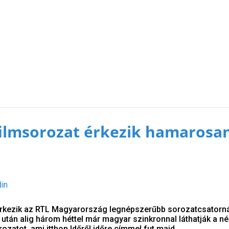
ilmsorozat érkezik hamarosa
din
érkezik az RTL Magyarország legnépszerűbb sorozatcsatorná
után alig három héttel már magyar szinkronnal láthatják a n
ozatot, ami itthon Időről időre címmel fut majd.