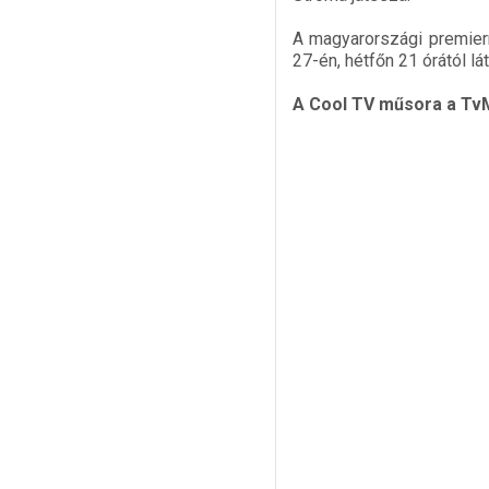
A magyarországi premierr
27-én, hétfőn 21 órától lá
A Cool TV műsora a TvM