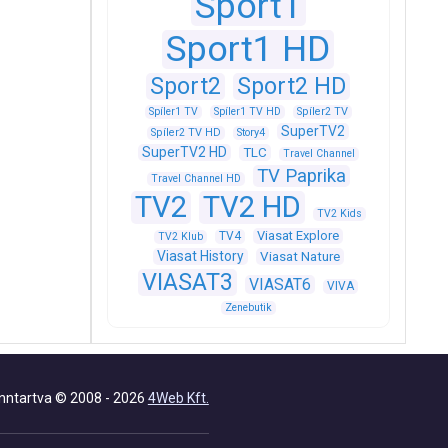
Sport1
Sport1 HD
Sport2
Sport2 HD
Spíler1 TV
Spíler1 TV HD
Spíler2 TV
SuperTV2
Spíler2 TV HD
Story4
SuperTV2 HD
TLC
Travel Channel
TV Paprika
Travel Channel HD
TV2
TV2 HD
TV2 Kids
Viasat Explore
TV4
TV2 Klub
Viasat History
Viasat Nature
VIASAT3
VIASAT6
VIVA
Zenebutik
nntartva © 2008 - 2026
4Web Kft.