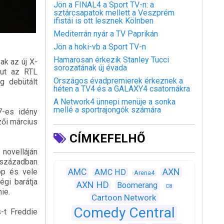
Jön a FINAL4 a Sport TV-n: a
sztárcsapatok mellett a Veszprém
ifistái is ott lesznek Kölnben
Mediterrán nyár a TV Paprikán
Jön a hoki-vb a Sport TV-n
Hamarosan érkezik Stanley Tucci
ak az új X-
sorozatának új évada
fut az RTL
Országos évadpremierek érkeznek a
g debütált
héten a TV4 és a GALAXY4 csatornákra
A Network4 ünnepi menüje a sonka
mellé a sportrajongók számára
7-es idény
zői március
CÍMKEFELHŐ
 novelláján
. században
AXN
op és vele
AMC
AMC HD
Arena4
égi barátja
AXN HD
Boomerang
C8
ie.
Cartoon Network
Comedy Central
-t Freddie