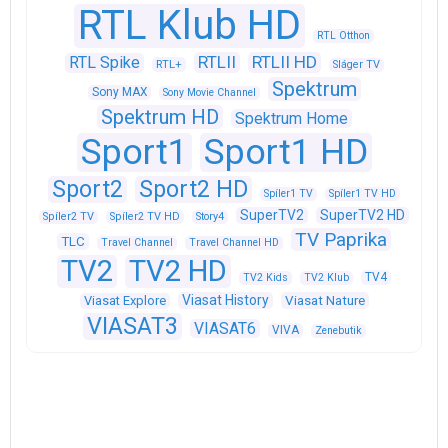
RTL Klub HD
RTL Otthon
RTLII
RTLII HD
RTL Spike
RTL+
Sláger TV
Spektrum
Sony MAX
Sony Movie Channel
Spektrum HD
Spektrum Home
Sport1
Sport1 HD
Sport2
Sport2 HD
Spíler1 TV
Spíler1 TV HD
SuperTV2
SuperTV2 HD
Spíler2 TV
Spíler2 TV HD
Story4
TV Paprika
TLC
Travel Channel
Travel Channel HD
TV2
TV2 HD
TV4
TV2 Kids
TV2 Klub
Viasat History
Viasat Explore
Viasat Nature
VIASAT3
VIASAT6
VIVA
Zenebutik