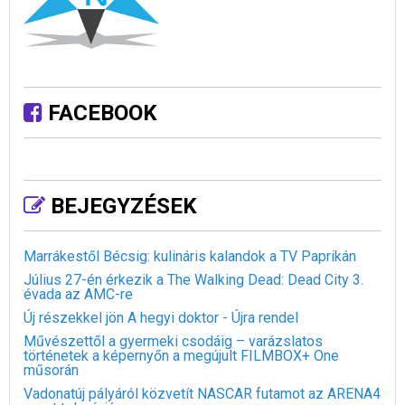
FACEBOOK
BEJEGYZÉSEK
Marrákestől Bécsig: kulináris kalandok a TV Paprikán
Július 27-én érkezik a The Walking Dead: Dead City 3.
évada az AMC-re
Új részekkel jön A hegyi doktor - Újra rendel
Művészettől a gyermeki csodáig – varázslatos
történetek a képernyőn a megújult FILMBOX+ One
műsorán
Vadonatúj pályáról közvetít NASCAR futamot az ARENA4