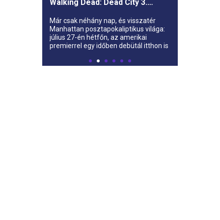
Walking Dead: Dead City 3.
évada az AMC-re
Már csak néhány nap, és visszatér
Manhattan posztapokaliptikus világa:
július 27-én hétfőn, az amerikai
premierrel egy időben debütál itthon is
az AMC-n a The Walking Dead: Dead
City harmadik évada.