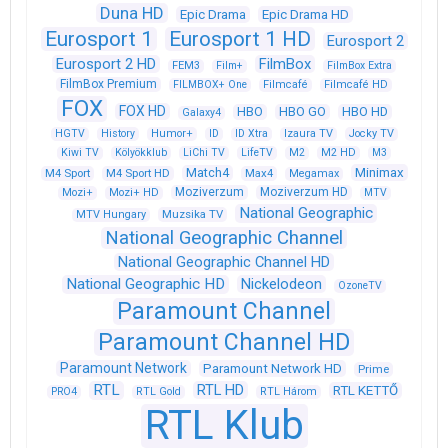
Duna HD
Epic Drama
Epic Drama HD
Eurosport 1
Eurosport 1 HD
Eurosport 2
Eurosport 2 HD
FilmBox
FEM3
Film+
FilmBox Extra
FilmBox Premium
FILMBOX+ One
Filmcafé
Filmcafé HD
FOX
FOX HD
HBO
HBO GO
HBO HD
Galaxy4
HGTV
History
Humor+
ID
ID Xtra
Izaura TV
Jocky TV
Kiwi TV
Kölyökklub
LiChi TV
LifeTV
M2
M2 HD
M3
Match4
Minimax
M4 Sport
M4 Sport HD
Max4
Megamax
Moziverzum
Moziverzum HD
Mozi+
Mozi+ HD
MTV
National Geographic
Muzsika TV
MTV Hungary
National Geographic Channel
National Geographic Channel HD
National Geographic HD
Nickelodeon
OzoneTV
Paramount Channel
Paramount Channel HD
Paramount Network
Paramount Network HD
Prime
RTL
RTL HD
RTL KETTŐ
PRO4
RTL Gold
RTL Három
RTL Klub