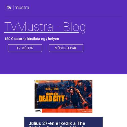
TvMustra - Blog
180 Csatorna kínálata egy helyen
TV MŰSOR
MŰSORÚJSÁG
Július 27-én érkezik a The