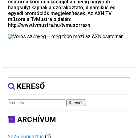
csatorna kommunikációjában pedig nagyobb
hangsúlyt kapnak a szórakoztató, dinamikus és
egyedi promóciós megjelenítések. Az AXN TV
műsora a TvMustra oldalán:
http://www.tvmustra.hu/tvmusor/axn
KERESŐ
Keresés
ARCHÍVUM
2026. augusztus
(
1
)