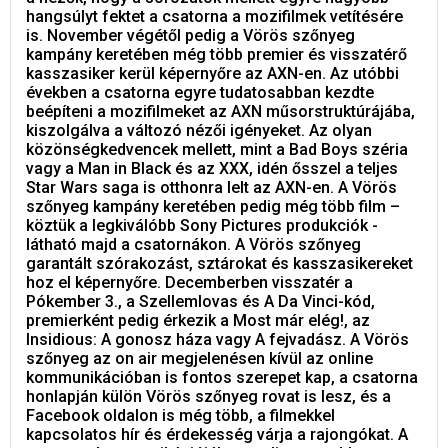
hangsúlyt fektet a csatorna a mozifilmek vetítésére
is. November végétől pedig a Vörös szőnyeg
kampány keretében még több premier és visszatérő
kasszasiker kerül képernyőre az AXN-en. Az utóbbi
években a csatorna egyre tudatosabban kezdte
beépíteni a mozifilmeket az AXN műsorstruktúrájába,
kiszolgálva a változó nézői igényeket. Az olyan
közönségkedvencek mellett, mint a Bad Boys széria
vagy a Man in Black és az XXX, idén ősszel a teljes
Star Wars saga is otthonra lelt az AXN-en. A Vörös
szőnyeg kampány keretében pedig még több film –
köztük a legkiválóbb Sony Pictures produkciók -
látható majd a csatornákon. A Vörös szőnyeg
garantált szórakozást, sztárokat és kasszasikereket
hoz el képernyőre. Decemberben visszatér a
Pókember 3., a Szellemlovas és A Da Vinci-kód,
premierként pedig érkezik a Most már elég!, az
Insidious: A gonosz háza vagy A fejvadász. A Vörös
szőnyeg az on air megjelenésen kívül az online
kommunikációban is fontos szerepet kap, a csatorna
honlapján külön Vörös szőnyeg rovat is lesz, és a
Facebook oldalon is még több, a filmekkel
kapcsolatos hír és érdekesség várja a rajongókat. A