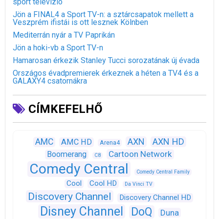
sport televízió
Jön a FINAL4 a Sport TV-n: a sztárcsapatok mellett a
Veszprém ifistái is ott lesznek Kölnben
Mediterrán nyár a TV Paprikán
Jön a hoki-vb a Sport TV-n
Hamarosan érkezik Stanley Tucci sorozatának új évada
Országos évadpremierek érkeznek a héten a TV4 és a
GALAXY4 csatornákra
CÍMKEFELHŐ
AXN
AXN HD
AMC
AMC HD
Arena4
Cartoon Network
Boomerang
C8
Comedy Central
Comedy Central Family
Cool
Cool HD
Da Vinci TV
Discovery Channel
Discovery Channel HD
Disney Channel
DoQ
Duna