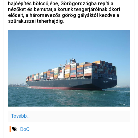
hajóépítés bölcsőjébe, Görögországba repíti a
nézőket és bemutatja korunk tengerjáróinak ókori
elődeit, a háromevezős görög gályáktól kezdve a
szürakuszai teherhajóig.
Tovább...
DoQ