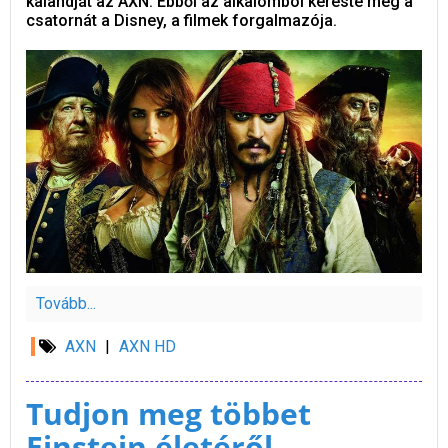
kalandját az AXN. Ebből az alkalomból kereste meg a
csatornát a Disney, a filmek forgalmazója.
Tovább...
AXN
|
AXN HD
Tudjon meg többet
Einstein életéről