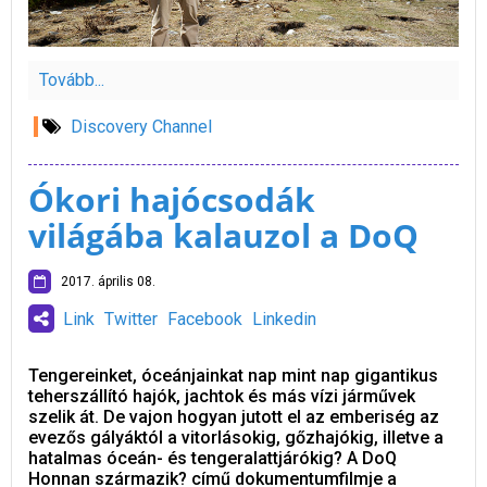
Tovább...
Discovery Channel
Ókori hajócsodák
világába kalauzol a DoQ
2017. április 08.
Link
Twitter
Facebook
Linkedin
Tengereinket, óceánjainkat nap mint nap gigantikus
teherszállító hajók, jachtok és más vízi járművek
szelik át. De vajon hogyan jutott el az emberiség az
evezős gályáktól a vitorlásokig, gőzhajókig, illetve a
hatalmas óceán- és tengeralattjárókig? A DoQ
Honnan származik? című dokumentumfilmje a