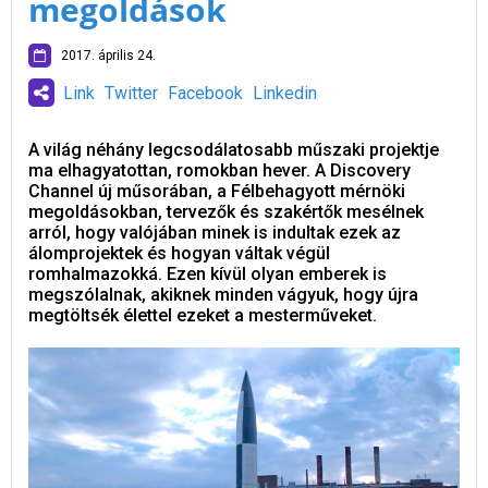
megoldások
2017. április 24.
Link
Twitter
Facebook
Linkedin
A világ néhány legcsodálatosabb műszaki projektje
ma elhagyatottan, romokban hever. A Discovery
Channel új műsorában, a Félbehagyott mérnöki
megoldásokban, tervezők és szakértők mesélnek
arról, hogy valójában minek is indultak ezek az
álomprojektek és hogyan váltak végül
romhalmazokká. Ezen kívül olyan emberek is
megszólalnak, akiknek minden vágyuk, hogy újra
megtöltsék élettel ezeket a mesterműveket.