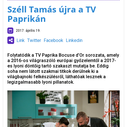
Széll Tamás újra a TV
Paprikán
2017. április 19.
Link
Twitter
Facebook
Linkedin
Folytatódik a TV Paprika Bocuse d’Or sorozata, amely
a 2016-os világraszóló európai győzelemtől a 2017-
es lyoni döntőig tartó szakaszt mutatja be. Eddig
soha nem látott szakmai titkok derülnek ki a
világbajnoki felkészülésről, láthatóak lesznek a
legizgalmasabb lyoni pillanatok.