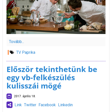
Tovább...
TV Paprika
Először tekinthetünk be
egy vb-felkészülés
kulisszái mögé
2017. április 18.
Link
Twitter
Facebook
Linkedin