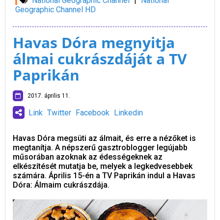
National Geographic Channel
|
National
Geographic Channel HD
Havas Dóra megnyitja
álmai cukrászdáját a TV
Paprikán
2017. április 11.
Link
Twitter
Facebook
Linkedin
Havas Dóra megsüti az álmait, és erre a nézőket is
megtanítja. A népszerű gasztroblogger legújabb
műsorában azoknak az édességeknek az
elkészítését mutatja be, melyek a legkedvesebbek
számára. Április 15-én a TV Paprikán indul a Havas
Dóra: Álmaim cukrászdája.