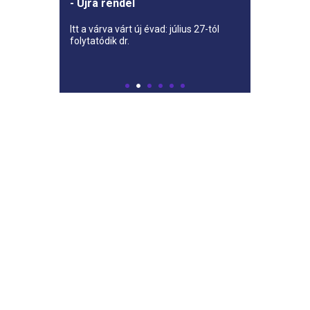
- Újra rendel
Itt a várva várt új évad: július 27-tól
folytatódik dr.