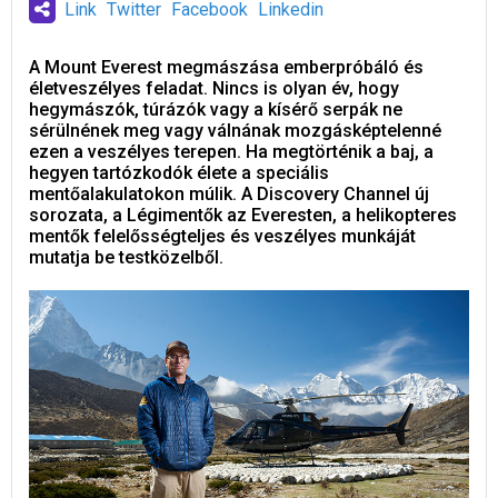
Link
Twitter
Facebook
Linkedin
A Mount Everest megmászása emberpróbáló és
életveszélyes feladat. Nincs is olyan év, hogy
hegymászók, túrázók vagy a kísérő serpák ne
sérülnének meg vagy válnának mozgásképtelenné
ezen a veszélyes terepen. Ha megtörténik a baj, a
hegyen tartózkodók élete a speciális
mentőalakulatokon múlik. A Discovery Channel új
sorozata, a Légimentők az Everesten, a helikopteres
mentők felelősségteljes és veszélyes munkáját
mutatja be testközelből.