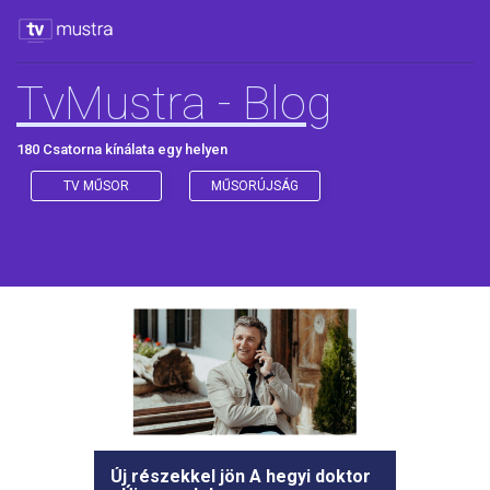
TvMustra - Blog
180 Csatorna kínálata egy helyen
TV MŰSOR
MŰSORÚJSÁG
Új részekkel jön A hegyi doktor