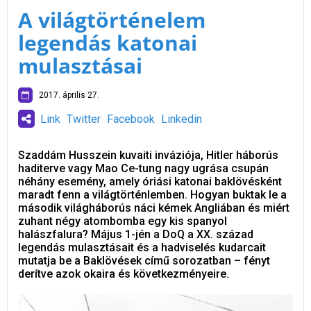
A világtörténelem
legendás katonai
mulasztásai
2017. április 27.
Link
Twitter
Facebook
Linkedin
Szaddám Husszein kuvaiti inváziója, Hitler háborús
haditerve vagy Mao Ce-tung nagy ugrása csupán
néhány esemény, amely óriási katonai baklövésként
maradt fenn a világtörténlemben. Hogyan buktak le a
második világháborús náci kémek Angliában és miért
zuhant négy atombomba egy kis spanyol
halászfalura? Május 1-jén a DoQ a XX. század
legendás mulasztásait és a hadviselés kudarcait
mutatja be a Baklövések című sorozatban – fényt
derítve azok okaira és következményeire.