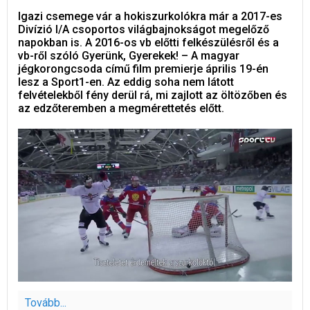
Igazi csemege vár a hokiszurkolókra már a 2017-es
Divízió I/A csoportos világbajnokságot megelőző
napokban is. A 2016-os vb előtti felkészülésről és a
vb-ről szóló Gyerünk, Gyerekek! – A magyar
jégkorongcsoda című film premierje április 19-én
lesz a Sport1-en. Az eddig soha nem látott
felvételekből fény derül rá, mi zajlott az öltözőben és
az edzőteremben a megmérettetés előtt.
Tovább...