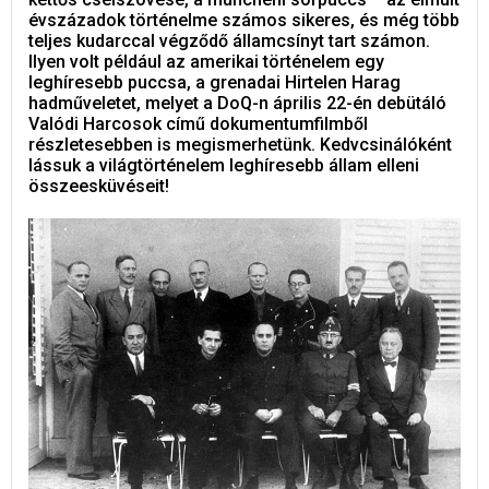
évszázadok történelme számos sikeres, és még több
teljes kudarccal végződő államcsínyt tart számon.
Ilyen volt például az amerikai történelem egy
leghíresebb puccsa, a grenadai Hirtelen Harag
hadműveletet, melyet a DoQ-n április 22-én debütáló
Valódi Harcosok című dokumentumfilmből
részletesebben is megismerhetünk. Kedvcsinálóként
lássuk a világtörténelem leghíresebb állam elleni
összeesküvéseit!