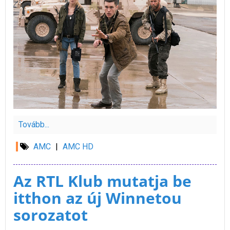
Tovább...
AMC
|
AMC HD
Az RTL Klub mutatja be
itthon az új Winnetou
sorozatot