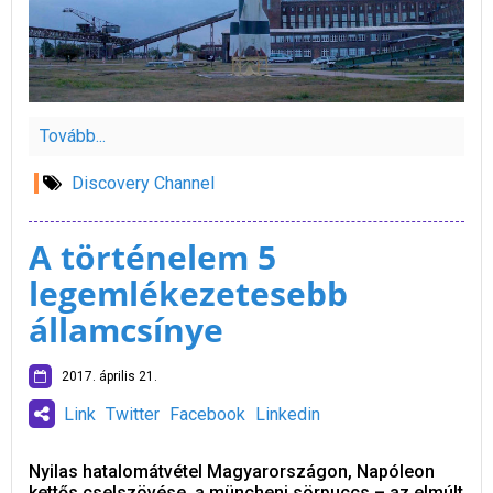
Tovább...
Discovery Channel
A történelem 5
legemlékezetesebb
államcsínye
2017. április 21.
Link
Twitter
Facebook
Linkedin
Nyilas hatalomátvétel Magyarországon, Napóleon
kettős cselszövése, a müncheni sörpuccs – az elmúlt