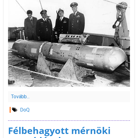
Tovább...
DoQ
Félbehagyott mérnöki