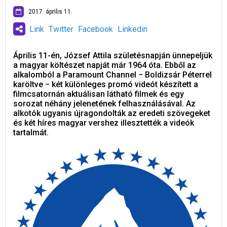
2017. április 11.
Link
Twitter
Facebook
Linkedin
Április 11-én, József Attila születésnapján ünnepeljük
a magyar költészet napját már 1964 óta. Ebből az
alkalomból a Paramount Channel − Boldizsár Péterrel
karöltve − két különleges promó videót készített a
filmcsatornán aktuálisan látható filmek és egy
sorozat néhány jelenetének felhasználásával. Az
alkotók ugyanis újragondolták az eredeti szövegeket
és két híres magyar vershez illesztették a videók
tartalmát.