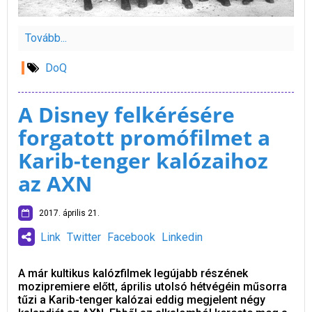
Tovább...
DoQ
A Disney felkérésére
forgatott promófilmet a
Karib-tenger kalózaihoz
az AXN
2017. április 21.
Link
Twitter
Facebook
Linkedin
A már kultikus kalózfilmek legújabb részének
mozipremiere előtt, április utolsó hétvégéin műsorra
tűzi a Karib-tenger kalózai eddig megjelent négy