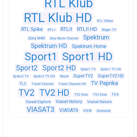
RTL Klub
RTL Klub HD
RTL Otthon
RTLII
RTLII HD
RTL Spike
RTL+
Sláger TV
Spektrum
Sony MAX
Sony Movie Channel
Spektrum HD
Spektrum Home
Sport1
Sport1 HD
Sport2
Sport2 HD
Spíler1 TV
Spíler1 TV HD
SuperTV2
SuperTV2 HD
Spíler2 TV
Spíler2 TV HD
Story4
TV Paprika
TLC
Travel Channel
Travel Channel HD
TV2
TV2 HD
TV4
TV2 Kids
TV2 Klub
Viasat History
Viasat Explore
Viasat Nature
VIASAT3
VIASAT6
VIVA
Zenebutik