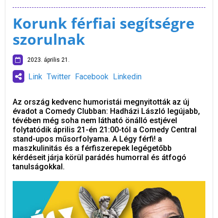
Korunk férfiai segítségre
szorulnak
2023. április 21.
Link
Twitter
Facebook
Linkedin
Az ország kedvenc humoristái megnyitották az új
évadot a Comedy Clubban: Hadházi László legújabb,
tévében még soha nem látható önálló estjével
folytatódik április 21-én 21:00-tól a Comedy Central
stand-upos műsorfolyama. A Légy férfi! a
maszkulinitás és a férfiszerepek legégetőbb
kérdéseit járja körül parádés humorral és átfogó
tanulságokkal.