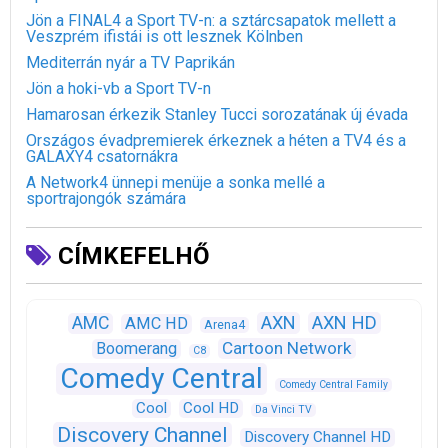
Jön a FINAL4 a Sport TV-n: a sztárcsapatok mellett a
Veszprém ifistái is ott lesznek Kölnben
Mediterrán nyár a TV Paprikán
Jön a hoki-vb a Sport TV-n
Hamarosan érkezik Stanley Tucci sorozatának új évada
Országos évadpremierek érkeznek a héten a TV4 és a
GALAXY4 csatornákra
A Network4 ünnepi menüje a sonka mellé a
sportrajongók számára
CÍMKEFELHŐ
AXN
AXN HD
AMC
AMC HD
Arena4
Cartoon Network
Boomerang
C8
Comedy Central
Comedy Central Family
Cool
Cool HD
Da Vinci TV
Discovery Channel
Discovery Channel HD