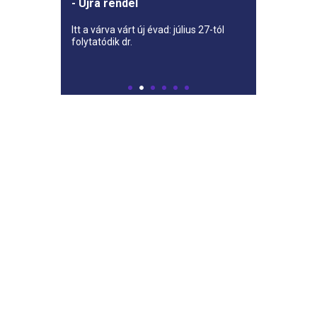
- Újra rendel
Itt a várva várt új évad: július 27-tól
folytatódik dr.