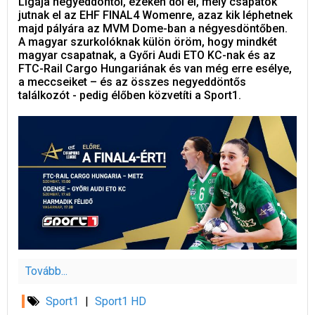
Ligája negyeddöntői, ezeken dől el, mely csapatok
jutnak el az EHF FINAL4 Womenre, azaz kik léphetnek
majd pályára az MVM Dome-ban a négyesdöntőben.
A magyar szurkolóknak külön öröm, hogy mindkét
magyar csapatnak, a Győri Audi ETO KC-nak és az
FTC-Rail Cargo Hungariának és van még erre esélye,
a meccseiket – és az összes negyeddöntős
találkozót - pedig élőben közvetíti a Sport1.
Tovább...
Sport1
|
Sport1 HD