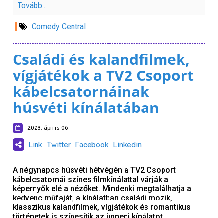
Tovább...
Comedy Central
Családi és kalandfilmek,
vígjátékok a TV2 Csoport
kábelcsatornáinak
húsvéti kínálatában
2023. április 06.
Link
Twitter
Facebook
Linkedin
A négynapos húsvéti hétvégén a TV2 Csoport
kábelcsatornái színes filmkínálattal várják a
képernyők elé a nézőket. Mindenki megtalálhatja a
kedvenc műfaját, a kínálatban családi mozik,
klasszikus kalandfilmek, vígjátékok és romantikus
történetek is színesítik az ünnepi kínálatot.