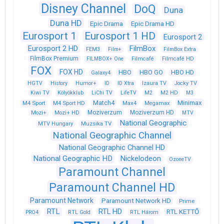
Disney Channel
DoQ
Duna
Duna HD
Epic Drama
Epic Drama HD
Eurosport 1
Eurosport 1 HD
Eurosport 2
Eurosport 2 HD
FilmBox
FEM3
Film+
FilmBox Extra
FilmBox Premium
FILMBOX+ One
Filmcafé
Filmcafé HD
FOX
FOX HD
HBO
HBO GO
HBO HD
Galaxy4
HGTV
History
Humor+
ID
ID Xtra
Izaura TV
Jocky TV
Kiwi TV
Kölyökklub
LiChi TV
LifeTV
M2
M2 HD
M3
Match4
Minimax
M4 Sport
M4 Sport HD
Max4
Megamax
Moziverzum
Moziverzum HD
Mozi+
Mozi+ HD
MTV
National Geographic
Muzsika TV
MTV Hungary
National Geographic Channel
National Geographic Channel HD
National Geographic HD
Nickelodeon
OzoneTV
Paramount Channel
Paramount Channel HD
Paramount Network
Paramount Network HD
Prime
RTL
RTL HD
RTL KETTŐ
PRO4
RTL Gold
RTL Három