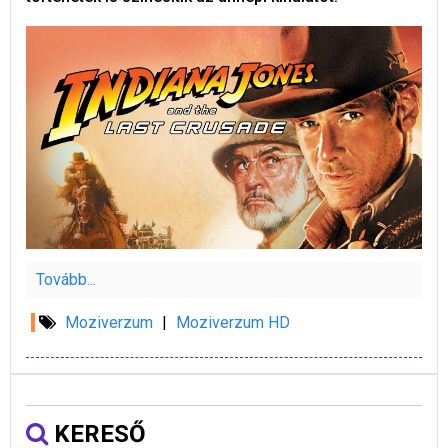
Tovább...
Moziverzum
|
Moziverzum HD
KERESŐ