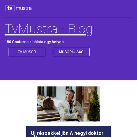
TvMustra - Blog
180 Csatorna kínálata egy helyen
TV MŰSOR
MŰSORÚJSÁG
Új részekkel jön A hegyi doktor