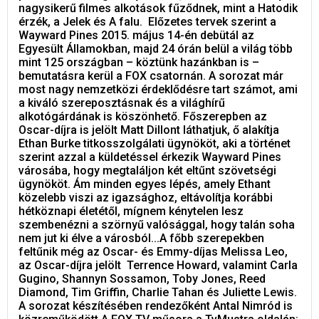
nagysikerű filmes alkotások fűződnek, mint a Hatodik
érzék, a Jelek és A falu. Előzetes tervek szerint a
Wayward Pines 2015. május 14-én debütál az
Egyesült Államokban, majd 24 órán belül a világ több
mint 125 országban – köztünk hazánkban is –
bemutatásra kerül a FOX csatornán. A sorozat már
most nagy nemzetközi érdeklődésre tart számot, ami
a kiváló szereposztásnak és a világhírű
alkotógárdának is köszönhető. Főszerepben az
Oscar-díjra is jelölt Matt Dillont láthatjuk, ő alakítja
Ethan Burke titkosszolgálati ügynököt, aki a történet
szerint azzal a küldetéssel érkezik Wayward Pines
városába, hogy megtaláljon két eltűnt szövetségi
ügynököt. Ám minden egyes lépés, amely Ethant
közelebb viszi az igazsághoz, eltávolítja korábbi
hétköznapi életétől, mígnem kénytelen lesz
szembenézni a szörnyű valósággal, hogy talán soha
nem jut ki élve a városból...A főbb szerepekben
feltűnik még az Oscar- és Emmy-díjas Melissa Leo,
az Oscar-díjra jelölt Terrence Howard, valamint Carla
Gugino, Shannyn Sossamon, Toby Jones, Reed
Diamond, Tim Griffin, Charlie Tahan és Juliette Lewis.
A sorozat készítésében rendezőként Antal Nimród is