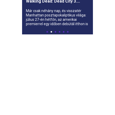
Walking Dead: Dead City 3.
évada az AMC-re
Már csak néhány nap, és visszatér
Manhattan posztapokaliptikus világa:
július 27-én hétfőn, az amerikai
premierrel egy időben debütál itthon is
az AMC-n a The Walking Dead: Dead
City harmadik évada.