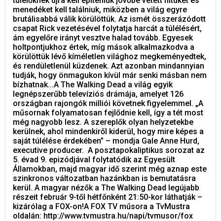
túlélőknek újra kell építeniük jövőbe vetett hitüket és
menedéket kell találniuk, miközben a világ egyre
brutálisabbá válik körülöttük. Az ismét összerázódott
csapat Rick vezetésével folytatja harcát a túlélésért,
ám egyelőre irányt vesztve halad tovább. Egyesek
holtpontjukhoz értek, míg mások alkalmazkodva a
körülöttük lévő kíméletlen világhoz megkeményedtek,
és rendületlenül küzdenek. Azt azonban mindannyian
tudják, hogy önmagukon kívül már senki másban nem
bízhatnak...A The Walking Dead a világ egyik
legnépszerűbb televíziós drámája, amelyet 126
országban rajongók milliói követnek figyelemmel. „A
műsornak folyamatosan fejlődnie kell, így a tét most
még nagyobb lesz. A szereplők olyan helyzetekbe
kerülnek, ahol mindenkiről kiderül, hogy mire képes a
saját túlélése érdekében” – mondja Gale Anne Hurd,
executive producer. A posztapokaliptikus sorozat az
5. évad 9. epizódjával folytatódik az Egyesült
Államokban, majd magyar idő szerint még aznap este
szinkronos változatban hazánkban is bemutatásra
kerül. A magyar nézők a The Walking Dead legújabb
részeit február 9-től hétfőnként 21:50-kor láthatják –
kizárólag a FOX-on!A FOX TV műsora a TvMustra
oldalán: http://www.tvmustra.hu/napi/tvmusor/fox