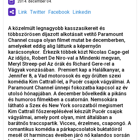
2014. december 04.
Link
Twitter
Facebook
Linkedin
A közelmúlt legnagyobb kasszasikereit és
többszörösen díjazott alkotásait vetítő Paramount
Channel csupa olyan filmet mutat be decemberben,
amelyeket eddig alig láttunk a képernyőn
karácsonykor. Érkezik többek közt Nicolas Cage-gel
Az időjós, Robert De Niro-val a Mindenki megvan,
Meryl Streep-pel Az órák és Richard Gere-rel a
Vágyak vonzásában. Premiert kap a Halálkanyar, a
Jennifer 8, a Vad motorosok és egy őrülten szexi
komédia Kim Cattrall-lel, a Pucér csajok vágyálmai. A
Paramount Channel ünnepi fokozatba kapcsol az év
utolsó hónapjában. A december bővelkedik a pikáns
és humoros filmekben a csatornán. Nemsokára
látható a Szex és New York sorozatból megismert
Kim Cattrall főszereplésével készült Pucér csajok
vágyálmai, amely pont olyan, mint általában a
barátnős traccspartik. Vicces, érzelmes, csapongó. A
romantikus komédia a párkapcsolatok buktatóiról
mesél öt harmincas éveiben járó nő kalandos sorsán