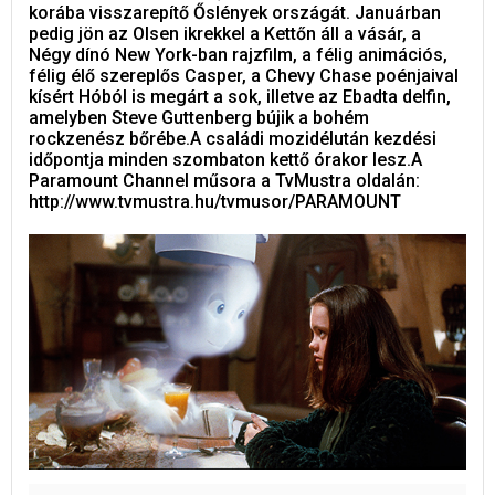
korába visszarepítő Őslények országát. Januárban
pedig jön az Olsen ikrekkel a Kettőn áll a vásár, a
Négy dínó New York-ban rajzfilm, a félig animációs,
félig élő szereplős Casper, a Chevy Chase poénjaival
kísért Hóból is megárt a sok, illetve az Ebadta delfin,
amelyben Steve Guttenberg bújik a bohém
rockzenész bőrébe.A családi mozidélután kezdési
időpontja minden szombaton kettő órakor lesz.A
Paramount Channel műsora a TvMustra oldalán:
http://www.tvmustra.hu/tvmusor/PARAMOUNT