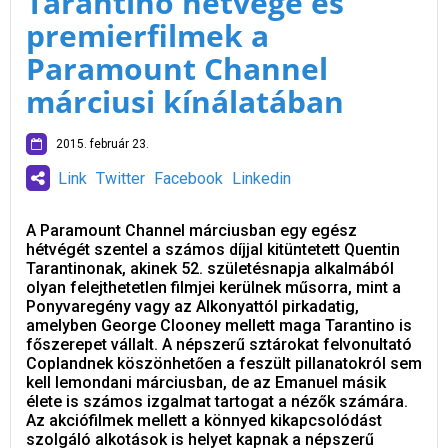
Tarantino hétvége és
premierfilmek a
Paramount Channel
márciusi kínálatában
2015. február 23.
Link
Twitter
Facebook
Linkedin
A Paramount Channel márciusban egy egész
hétvégét szentel a számos díjjal kitüntetett Quentin
Tarantinonak, akinek 52. születésnapja alkalmából
olyan felejthetetlen filmjei kerülnek műsorra, mint a
Ponyvaregény vagy az Alkonyattól pirkadatig,
amelyben George Clooney mellett maga Tarantino is
főszerepet vállalt. A népszerű sztárokat felvonultató
Coplandnek köszönhetően a feszült pillanatokról sem
kell lemondani márciusban, de az Emanuel másik
élete is számos izgalmat tartogat a nézők számára.
Az akciófilmek mellett a könnyed kikapcsolódást
szolgáló alkotások is helyet kapnak a népszerű