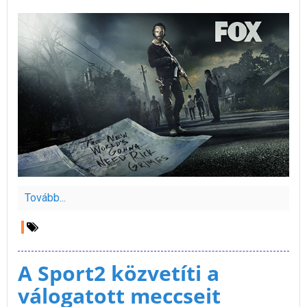
Tovább...
A Sport2 közvetíti a
válogatott meccseit