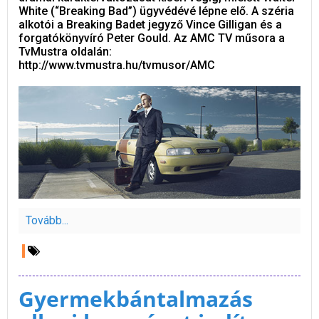
White (“Breaking Bad”) ügyvédévé lépne elő. A széria
alkotói a Breaking Badet jegyző Vince Gilligan és a
forgatókönyvíró Peter Gould. Az AMC TV műsora a
TvMustra oldalán:
http://www.tvmustra.hu/tvmusor/AMC
Tovább...
Gyermekbántalmazás