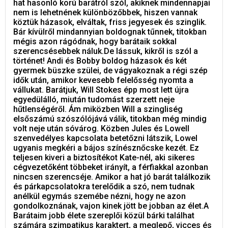
hat hasonló korú barátról szól, akiknek mindennapjai
nem is lehetnének különbözőbbek, hiszen vannak
köztük házasok, elváltak, friss jegyesek és szinglik.
Bár kívülről mindannyian boldognak tűnnek, titokban
mégis azon rágódnak, hogy barátaik sokkal
szerencsésebbek náluk.De lássuk, kikről is szól a
történet! Andi és Bobby boldog házasok és két
gyermek büszke szülei, de vágyakoznak a régi szép
idők után, amikor kevesebb felelősség nyomta a
vállukat. Barátjuk, Will Stokes épp most lett újra
egyedülálló, miután tudomást szerzett neje
hűtlenségéről. Ám miközben Will a szingliség
elsőszámú szószólójává válik, titokban még mindig
volt neje után sóvárog. Közben Jules és Lowell
szenvedélyes kapcsolata betetőzni látszik, Lowel
ugyanis megkéri a bájos színésznőcske kezét. Ez
teljesen kiveri a biztosítékot Kate-nél, aki sikeres
cégvezetőként többeket irányít, a férfiakkal azonban
nincsen szerencséje. Amikor a hat jó barát találkozik
és párkapcsolatokra terelődik a szó, nem tudnak
anélkül egymás szemébe nézni, hogy ne azon
gondolkoznának, vajon kinek jött be jobban az élet.A
Barátaim jobb élete szereplői közül bárki találhat
számára szimpatikus karaktert, a meglepő, vicces és