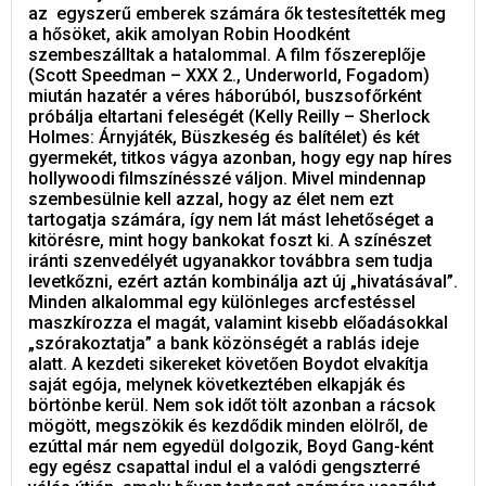
az egyszerű emberek számára ők testesítették meg
a hősöket, akik amolyan Robin Hoodként
szembeszálltak a hatalommal. A film főszereplője
(Scott Speedman – XXX 2., Underworld, Fogadom)
miután hazatér a véres háborúból, buszsofőrként
próbálja eltartani feleségét (Kelly Reilly – Sherlock
Holmes: Árnyjáték, Büszkeség és balítélet) és két
gyermekét, titkos vágya azonban, hogy egy nap híres
hollywoodi filmszínésszé váljon. Mivel mindennap
szembesülnie kell azzal, hogy az élet nem ezt
tartogatja számára, így nem lát mást lehetőséget a
kitörésre, mint hogy bankokat foszt ki. A színészet
iránti szenvedélyét ugyanakkor továbbra sem tudja
levetkőzni, ezért aztán kombinálja azt új „hivatásával”.
Minden alkalommal egy különleges arcfestéssel
maszkírozza el magát, valamint kisebb előadásokkal
„szórakoztatja” a bank közönségét a rablás ideje
alatt. A kezdeti sikereket követően Boydot elvakítja
saját egója, melynek következtében elkapják és
börtönbe kerül. Nem sok időt tölt azonban a rácsok
mögött, megszökik és kezdődik minden elölről, de
ezúttal már nem egyedül dolgozik, Boyd Gang-ként
egy egész csapattal indul el a valódi gengszterré