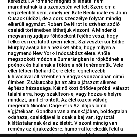
keresztül. A románc meghitt pillanatai nem
maradhatnak ki a szentestén vetített Szerelem a
végzetenből sem, amelyben Kate Beckinsale és John
Cusack üldözi, de a sors szeszélye folytán mindig
elkerüli egymást. Robert De Nirot is szívhez szóló
családi történetben láthatjuk viszont. A Mindenki
megvan nyugdíjas főhőseként fejébe veszi, hogy
felkeresi rég látott gyermekeit. Szilveszterkor Eddie
Murphy avatja be a nézőket abba, hogy milyen a
nagymenő New York-i nőcsábász élete. A tőle
megszokott módon a Bumerángban is röpködnek a
poénok és hullanak a földre a női fehérneműk. Vele
ellentétben Richard Gere élete legnehezebb
kihívásával áll szemben a Vágyak vonzásában című
filmben. Zsákutcába jut az általa játszott sikeres
építész házassága. Két nő közt őrlődve próbál választ
találni arra, hogy szakítson-e, vagy hozza-e helyre
mindazt, amit elrontott. Az életközepi válság
megérinti Nicolas Cage-et is Az időjós című
vígjátékban. Gondban van a munkájában, boldogtalan
odahaza, családjával is csak a baj van, így totál
kilátástalannak érzi az életét. Viszont mindig van
remény az újrakezdésre: humorral kerekedik felül a
problémákon. Ennél jóval komolyabb hangot üt meg