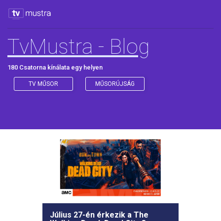
TvMustra - Blog
180 Csatorna kínálata egy helyen
TV MŰSOR
MŰSORÚJSÁG
Július 27-én érkezik a The