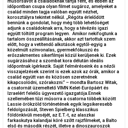
műsorsávot a családoknak tartja fent, és ebben az
időpontban csupa olyan filmet sugároz, amelyeket a
család minden tagja valóban együtt nézhet,
korosztályra tekintet nélkül. „Régóta érlelődött
bennünk a gondolat, hogy még több lehetőséget
adjunk a családoknak arra, hogy a tévézés igazi
együtt töltött program legyen. Amikor nekifogtunk a
tartalom összeállításának, akkor azt tartottuk szem
előtt, hogy a vetítendő alkotások egytől-egyig a
közelmúlt színvonalas, gyermekfókuszú és
erőszakmentes sikerfilmjei közül kerüljenek ki. Ezek
sugárzásához a szombat kora délután ideális
időpontnak ígérkezik. Saját felméréseink és a nézői
visszajelzések szerint is ezek azok az órák, amikor a
család együtt van és közösen szeretnének
kikapcsolódni, szórakozni.” – mondta Bartosz Witak,
a csatornát üzemeltető VIMN Kelet-Európáért és
Izraelért felelős ügyvezető igazgatója.Ennek
szellemében tűzi műsorra a csatorna többek között
Lassie örökzöld történetének egyik legsikeresebb
feldolgozását, Steven Spielberg klasszikus
földönkívüli meséjét, az E.T.-t, az alaszkai
farkaskutya kalandjai köré szőtt rajzfilmeket, a Balto
első és második részét, illetve a dinoszauroszok