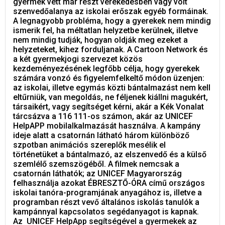
gyermek vett már részt verekedésben vagy volt
szenvedőalanya az iskolai erőszak egyéb formáinak.
A legnagyobb probléma, hogy a gyerekek nem mindig
ismerik fel, ha méltatlan helyzetbe kerülnek, illetve
nem mindig tudják, hogyan oldják meg ezeket a
helyzeteket, kihez forduljanak. A Cartoon Network és
a két gyermekjogi szervezet közös
kezdeményezésének legfőbb célja, hogy gyerekek
számára vonzó és figyelemfelkeltő módon üzenjen:
az iskolai, illetve egymás közti bántalmazást nem kell
eltűrniük, van megoldás, ne féljenek kiállni magukért,
társaikért, vagy segítséget kérni, akár a Kék Vonalat
tárcsázva a 116 111-os számon, akár az UNICEF
HelpAPP mobilalkalmazását használva. A kampány
ideje alatt a csatornán látható három különböző
szpotban animációs szereplők mesélik el
történetüket a bántalmazó, az elszenvedő és a külső
szemlélő szemszögéből. A filmek nemcsak a
csatornán láthatók; az UNICEF Magyarország
felhasználja azokat ÉBRESZTŐ-ÓRA című országos
iskolai tanóra-programjának anyagához is, illetve a
programban részt vevő általános iskolás tanulók a
kampánnyal kapcsolatos segédanyagot is kapnak.
Az UNICEF HelpApp segítségével a gyermekek az