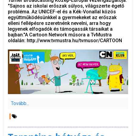
Turner Broadcasting Közép-Európai vezérigazgatója.
"Sajnos az iskolai erőszak súlyos, világszerte égető
probléma. Az UNICEF-el és a Kék-Vonallal közös
együttműködésünkkel a gyermekeket az erőszak
elleni fellépésre szeretnénk nevelni, arra hogy
legyenek elfogadók és támogassák társaikat a
bajban."A Cartoon Network műsora a TvMustra
oldalán: http://www.tvmustra.hu/tvmusor/CARTOON
Tovább...