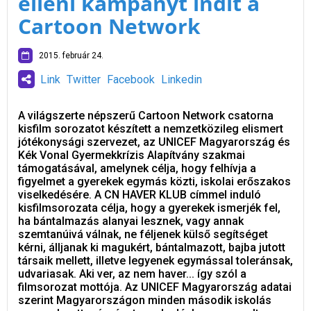
elleni kampányt indít a
Cartoon Network
2015. február 24.
Link
Twitter
Facebook
Linkedin
A világszerte népszerű Cartoon Network csatorna
kisfilm sorozatot készített a nemzetközileg elismert
jótékonysági szervezet, az UNICEF Magyarország és
Kék Vonal Gyermekkrízis Alapítvány szakmai
támogatásával, amelynek célja, hogy felhívja a
figyelmet a gyerekek egymás közti, iskolai erőszakos
viselkedésére. A CN HAVER KLUB címmel induló
kisfilmsorozata célja, hogy a gyerekek ismerjék fel,
ha bántalmazás alanyai lesznek, vagy annak
szemtanúivá válnak, ne féljenek külső segítséget
kérni, álljanak ki magukért, bántalmazott, bajba jutott
társaik mellett, illetve legyenek egymással toleránsak,
udvariasak. Aki ver, az nem haver... így szól a
filmsorozat mottója. Az UNICEF Magyarország adatai
szerint Magyarországon minden második iskolás