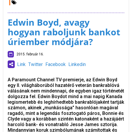
Edwin Boyd, avagy
hogyan raboljunk bankot
úriember módjára?
2015. február 16.
Link
Twitter
Facebook
Linkedin
A Paramount Channel TV-premierje, az Edwin Boyd
egy II. világháborúból hazatérő veterán bankrablóvá
válásának nem mindennapi, de egyben igaz történetét
dolgozza fel. Edwin Boydot mind a mai napig Kanada
legismertebb és leghírhedtebb bankrablójaként tartják
számon, akinek „munkássága” hasonlóan magával
ragadó, mint a legendás fosztogató páros, Bonnie és
Clyde vagy a korábban szintén katonaként a hazájáért
harcoló bank- és vonatrabló Jesse James sztorija.
Mindannyian koruk szimbólumának számítottak és