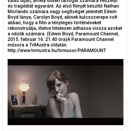
válás útján, amely bőven tartogat számára veszélyt
és tragédiát egyaránt. Az első filmjét készítő Nathan
Morlando számára nagy segítséget jelentett Edwin
Boyd lánya, Carolyn Boyd, akinek kulcsszerepe volt
abban, hogy a film a tényleges történéseket
rekonstruálja, illetve hitelesen adhassa vissza azokat
a nézők számára. (Edwin Boyd, Paramount Channel,
2015. február 16. 21:40 óra)A Paramount Channel
műsora a TvMustra oldalán:
http://www.tvmustra.hu/tvmusor/PARAMOUNT