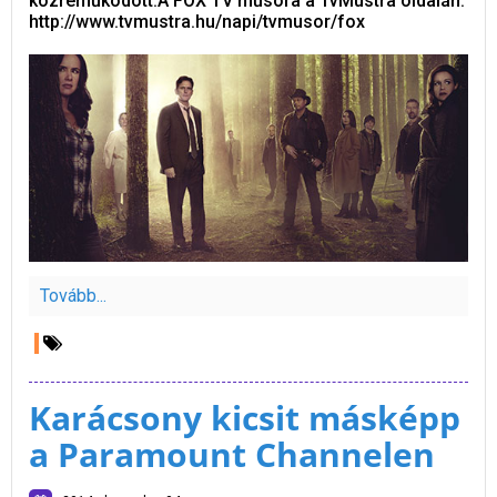
közreműködött.A FOX TV műsora a TvMustra oldalán:
http://www.tvmustra.hu/napi/tvmusor/fox
Tovább...
Karácsony kicsit másképp
a Paramount Channelen