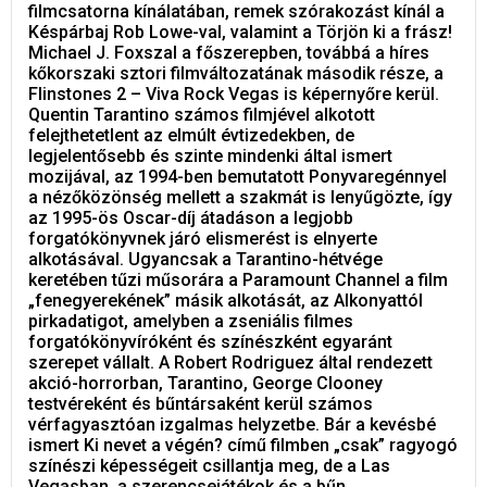
filmcsatorna kínálatában, remek szórakozást kínál a
Késpárbaj Rob Lowe-val, valamint a Törjön ki a frász!
Michael J. Foxszal a főszerepben, továbbá a híres
kőkorszaki sztori filmváltozatának második része, a
Flinstones 2 – Viva Rock Vegas is képernyőre kerül.
Quentin Tarantino számos filmjével alkotott
felejthetetlent az elmúlt évtizedekben, de
legjelentősebb és szinte mindenki által ismert
mozijával, az 1994-ben bemutatott Ponyvaregénnyel
a nézőközönség mellett a szakmát is lenyűgözte, így
az 1995-ös Oscar-díj átadáson a legjobb
forgatókönyvnek járó elismerést is elnyerte
alkotásával. Ugyancsak a Tarantino-hétvége
keretében tűzi műsorára a Paramount Channel a film
„fenegyerekének” másik alkotását, az Alkonyattól
pirkadatigot, amelyben a zseniális filmes
forgatókönyvíróként és színészként egyaránt
szerepet vállalt. A Robert Rodriguez által rendezett
akció-horrorban, Tarantino, George Clooney
testvéreként és bűntársaként kerül számos
vérfagyasztóan izgalmas helyzetbe. Bár a kevésbé
ismert Ki nevet a végén? című filmben „csak” ragyogó
színészi képességeit csillantja meg, de a Las
Vegasban, a szerencsejátékok és a bűn