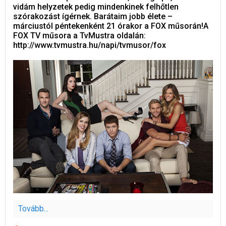
vidám helyzetek pedig mindenkinek felhőtlen
szórakozást ígérnek. Barátaim jobb élete –
márciustól péntekenként 21 órakor a FOX műsorán!A
FOX TV műsora a TvMustra oldalán:
http://www.tvmustra.hu/napi/tvmusor/fox
Tovább...