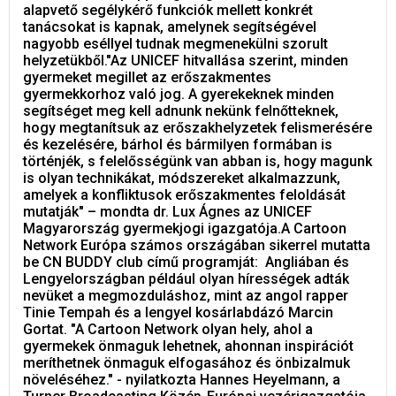
alapvető segélykérő funkciók mellett konkrét
tanácsokat is kapnak, amelynek segítségével
nagyobb eséllyel tudnak megmenekülni szorult
helyzetükből."Az UNICEF hitvallása szerint, minden
gyermeket megillet az erőszakmentes
gyermekkorhoz való jog. A gyerekeknek minden
segítséget meg kell adnunk nekünk felnőtteknek,
hogy megtanítsuk az erőszakhelyzetek felismerésére
és kezelésére, bárhol és bármilyen formában is
történjék, s felelősségünk van abban is, hogy magunk
is olyan technikákat, módszereket alkalmazzunk,
amelyek a konfliktusok erőszakmentes feloldását
mutatják" – mondta dr. Lux Ágnes az UNICEF
Magyarország gyermekjogi igazgatója.A Cartoon
Network Európa számos országában sikerrel mutatta
be CN BUDDY club című programját: Angliában és
Lengyelországban például olyan hírességek adták
nevüket a megmozduláshoz, mint az angol rapper
Tinie Tempah és a lengyel kosárlabdázó Marcin
Gortat. "A Cartoon Network olyan hely, ahol a
gyermekek önmaguk lehetnek, ahonnan inspirációt
meríthetnek önmaguk elfogasához és önbizalmuk
növeléséhez." - nyilatkozta Hannes Heyelmann, a