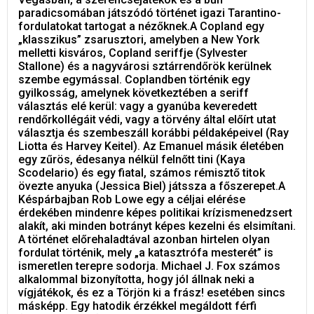
paradicsomában játszódó történet igazi Tarantino-
fordulatokat tartogat a nézőknek.A Copland egy
„klasszikus” zsarusztori, amelyben a New York
melletti kisváros, Copland seriffje (Sylvester
Stallone) és a nagyvárosi sztárrendőrök kerülnek
szembe egymással. Coplandben történik egy
gyilkosság, amelynek következtében a seriff
választás elé kerül: vagy a gyanúba keveredett
rendőrkollégáit védi, vagy a törvény által előírt utat
választja és szembeszáll korábbi példaképeivel (Ray
Liotta és Harvey Keitel). Az Emanuel másik életében
egy zűrös, édesanya nélkül felnőtt tini (Kaya
Scodelario) és egy fiatal, számos rémisztő titok
övezte anyuka (Jessica Biel) játssza a főszerepet.A
Késpárbajban Rob Lowe egy a céljai elérése
érdekében mindenre képes politikai krízismenedzsert
alakít, aki minden botrányt képes kezelni és elsimítani.
A történet előrehaladtával azonban hirtelen olyan
fordulat történik, mely „a katasztrófa mesterét” is
ismeretlen terepre sodorja. Michael J. Fox számos
alkalommal bizonyította, hogy jól állnak neki a
vígjátékok, és ez a Törjön ki a frász! esetében sincs
másképp. Egy hatodik érzékkel megáldott férfi