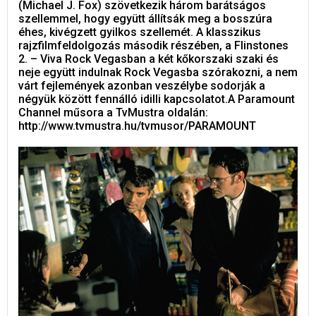
(Michael J. Fox) szövetkezik három barátságos
szellemmel, hogy együtt állítsák meg a bosszúra
éhes, kivégzett gyilkos szellemét. A klasszikus
rajzfilmfeldolgozás második részében, a Flinstones
2. – Viva Rock Vegasban a két kőkorszaki szaki és
neje együtt indulnak Rock Vegasba szórakozni, a nem
várt fejlemények azonban veszélybe sodorják a
négyük között fennálló idilli kapcsolatot.A Paramount
Channel műsora a TvMustra oldalán:
http://www.tvmustra.hu/tvmusor/PARAMOUNT