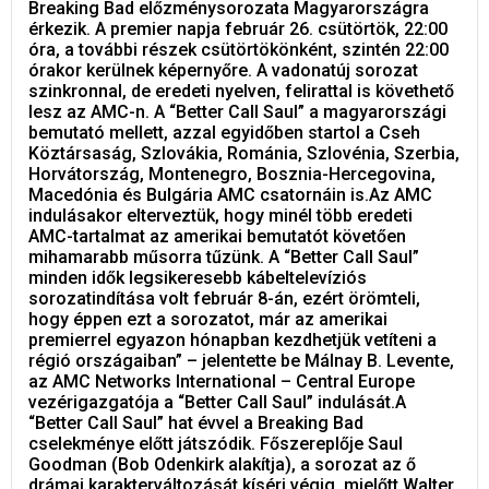
Breaking Bad előzménysorozata Magyarországra
érkezik. A premier napja február 26. csütörtök, 22:00
óra, a további részek csütörtökönként, szintén 22:00
órakor kerülnek képernyőre. A vadonatúj sorozat
szinkronnal, de eredeti nyelven, felirattal is követhető
lesz az AMC-n. A “Better Call Saul” a magyarországi
bemutató mellett, azzal egyidőben startol a Cseh
Köztársaság, Szlovákia, Románia, Szlovénia, Szerbia,
Horvátország, Montenegro, Bosznia-Hercegovina,
Macedónia és Bulgária AMC csatornáin is.Az AMC
indulásakor elterveztük, hogy minél több eredeti
AMC-tartalmat az amerikai bemutatót követően
mihamarabb műsorra tűzünk. A “Better Call Saul”
minden idők legsikeresebb kábeltelevíziós
sorozatindítása volt február 8-án, ezért örömteli,
hogy éppen ezt a sorozatot, már az amerikai
premierrel egyazon hónapban kezdhetjük vetíteni a
régió országaiban” – jelentette be Málnay B. Levente,
az AMC Networks International – Central Europe
vezérigazgatója a “Better Call Saul” indulását.A
“Better Call Saul” hat évvel a Breaking Bad
cselekménye előtt játszódik. Főszereplője Saul
Goodman (Bob Odenkirk alakítja), a sorozat az ő
drámai karakterváltozását kíséri végig, mielőtt Walter