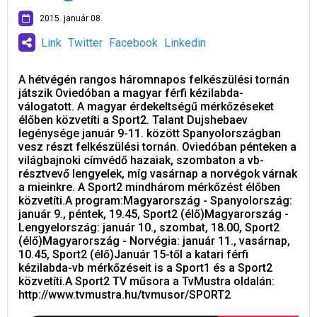
2015. január 08.
Link
Twitter
Facebook
Linkedin
A hétvégén rangos háromnapos felkészülési tornán
játszik Oviedóban a magyar férfi kézilabda-
válogatott. A magyar érdekeltségű mérkőzéseket
élőben közvetíti a Sport2. Talant Dujshebaev
legénysége január 9-11. között Spanyolországban
vesz részt felkészülési tornán. Oviedóban pénteken a
világbajnoki címvédő hazaiak, szombaton a vb-
résztvevő lengyelek, míg vasárnap a norvégok várnak
a mieinkre. A Sport2 mindhárom mérkőzést élőben
közvetíti.A program:Magyarország - Spanyolország:
január 9., péntek, 19.45, Sport2 (élő)Magyarország -
Lengyelország: január 10., szombat, 18.00, Sport2
(élő)Magyarország - Norvégia: január 11., vasárnap,
10.45, Sport2 (élő)Január 15-től a katari férfi
kézilabda-vb mérkőzéseit is a Sport1 és a Sport2
közvetíti.A Sport2 TV műsora a TvMustra oldalán:
http://www.tvmustra.hu/tvmusor/SPORT2