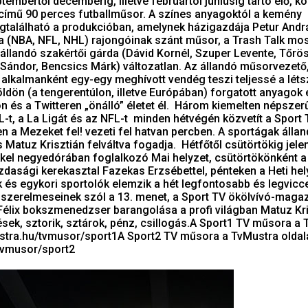
embertől decemberig, illetve februártól júniusig tartó élő, 
című 90 perces futballműsor. A színes anyagoktól a kemény
található a produkcióban, amelynek házigazdája Petur Andr
a (NBA, NFL, NHL) rajongóinak szánt műsor, a Trash Talk mos
 állandó szakértői gárda (Dávid Kornél, Szuper Levente, Tőrö
Sándor, Bencsics Márk) változatlan. Az állandó műsorvezető
 alkalmanként egy-egy meghívott vendég teszi teljessé a lét
ldön (a tengerentúlon, illetve Európában) forgatott anyagok 
n és a Twitteren „önálló” életet él. Három kiemelten népszer
L-t, a La Ligát és az NFL-t minden hétvégén közvetít a Sport 
en a Mezeket fel! vezeti fel hatvan percben. A sportágak álla
s Matuz Krisztián felváltva fogadja. Hétfőtől csütörtökig jele
kel negyedórában foglalkozó Mai helyzet, csütörtökönként a
asági kerekasztal Fazekas Erzsébettel, pénteken a Heti he
 és egykori sportolók elemzik a hét legfontosabb és legvic
s szerelmeseinek szól a 13. menet, a Sport TV ökölvívó-magaz
Félix bokszmenedzser barangolása a profi világban Matuz Kri
sek, sztorik, sztárok, pénz, csillogás.A Sport1 TV műsora a
ustra.hu/tvmusor/sport1A Sport2 TV műsora a TvMustra oldal
tvmusor/sport2