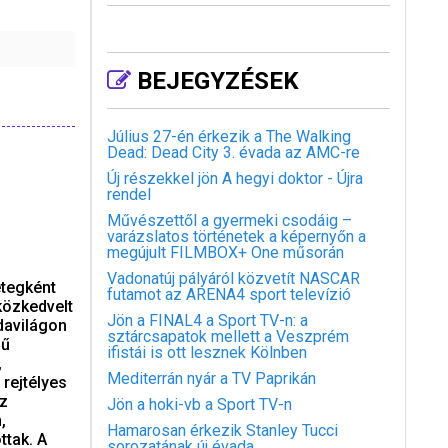
BEJEGYZÉSEK
Július 27-én érkezik a The Walking
Dead: Dead City 3. évada az AMC-re
Új részekkel jön A hegyi doktor - Újra
rendel
Művészettől a gyermeki csodáig –
varázslatos történetek a képernyőn a
megújult FILMBOX+ One műsorán
Vadonatúj pályáról közvetít NASCAR
etegként
futamot az ARENA4 sport televízió
 közkedvelt
Jön a FINAL4 a Sport TV-n: a
davilágon
sztárcsapatok mellett a Veszprém
mű
ifistái is ott lesznek Kölnben
,
Mediterrán nyár a TV Paprikán
rejtélyes
Az
Jön a hoki-vb a Sport TV-n
,
Hamarosan érkezik Stanley Tucci
ttak. A
sorozatának új évada