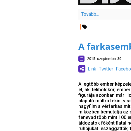
Tovább...
A farkasem
2015. szeptember 30.
Link
Twitter
Facebo
A legtöbb ember képzele
él, aki teliholdkor, emb
figurája azonban már Hol
alapuló múltra tekint v
nagyfilm a vérfarkas mít
miközben bemutatja az e
fenevad több mint 100 em
áldozatok főként fiatal 
ruhájukat leszaggatták,