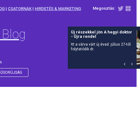
Megosztás:
OG
|
CSATORNÁK
|
HIRDETÉS & MARKETING
 Blog
Új részekkel jön A hegyi doktor
- Újra rendel
Itt a várva várt új évad: július 27-tól
folytatódik dr.
n
ŰSORÚJSÁG