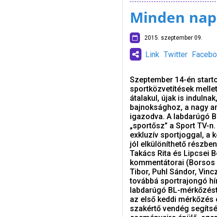
Minden nap
2015. szeptember 09.
Link
Twitter
Facebo
Szeptember 14-én starto
sportközvetítések melle
átalakul, újak is induln
bajnoksághoz, a nagy am
igazodva. A labdarúgó BL
„sportősz” a Sport TV-n.
exkluzív sportjoggal, a 
jól elkülöníthető részb
Takács Rita és Lipcsei B
kommentátorai (Borsos At
Tibor, Puhl Sándor, Vin
továbbá sportrajongó hí
labdarúgó BL-mérkőzést 
az első keddi mérkőzés e
szakértő vendég segítsé