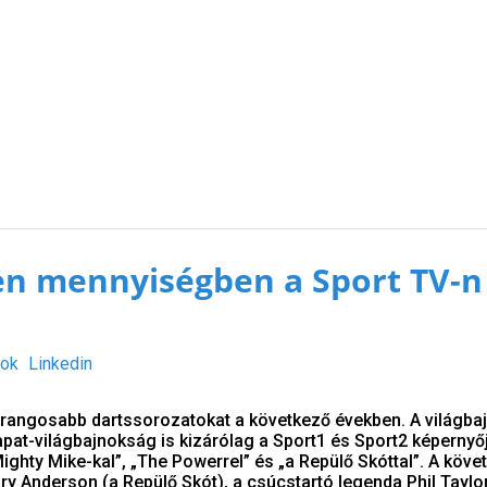
en mennyiségben a Sport TV-n
ok
Linkedin
egrangosabb dartssorozatokat a következő években. A világba
pat-világbajnokság is kizárólag a Sport1 és Sport2 képernyő
Mighty Mike-kal”, „The Powerrel” és „a Repülő Skóttal”. A köve
ry Anderson (a Repülő Skót), a csúcstartó legenda Phil Taylo