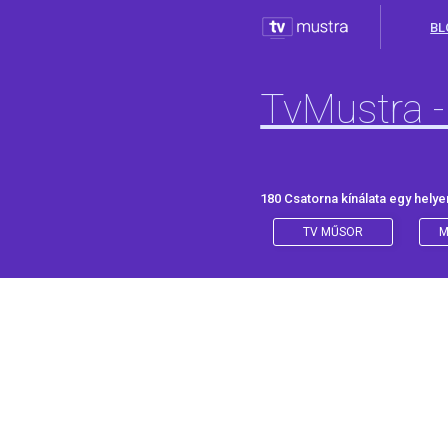
BL
TvMustra -
180 Csatorna kínálata egy helye
TV MŰSOR
M