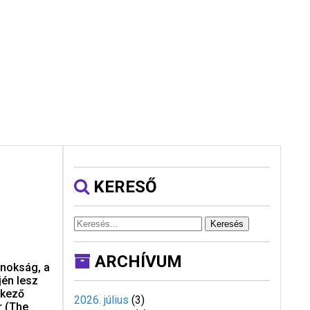
KERESŐ
Keresés
ARCHÍVUM
jnokság, a
jén lesz
tkező
2026. július
(
3
)
r (The