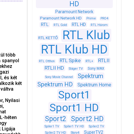
HD
Paramount Network
Paramount Network HD
Prime
PRO4
RTL
RTL HD
RTL Gold
RTL Három
RTL Klub
RTL KETTŐ
RTL Klub HD
ül több
RTLII
a spanyol
RTL Spike
RTL+
RTL Otthon
rekhez
RTLII HD
Sony MAX
Sláger TV
igazi
Spektrum
, és két
Sony Movie Channel
lkozik két
Spektrum HD
Spektrum Home
váltva
Sport1
, Nyilasi
Sport1 HD
i,
hat
BL-héten
Sport2
Sport2 HD
egy
Spíler1 TV
Spíler1 TV HD
Spíler2 TV
 Ligája
SuperTV2
Spíler2 TV HD
Story4