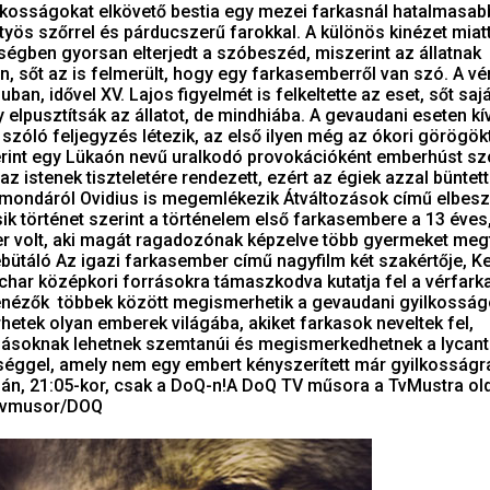
lkosságokat elkövető bestia egy mezei farkasnál hatalmasab
ttyös szőrrel és párducszerű farokkal. A különös kinézet miat
ségben gyorsan elterjedt a szóbeszéd, miszerint az állatnak
an, sőt az is felmerült, hogy egy farkasemberről van szó. A v
luban, idővel XV. Lajos figyelmét is felkeltette az eset, sőt saj
elpusztítsák az állatot, de mindhiába. A gevaudani eseten k
zóló feljegyzés létezik, az első ilyen még az ókori görögök
rint egy Lükaón nevű uralkodó provokációként emberhúst szo
az istenek tiszteletére rendezett, ezért az égiek azzal büntet
A mondáról Ovidius is megemlékezik Átváltozások című elbesz
k történet szerint a történelem első farkasembere a 13 éves
er volt, aki magát ragadozónak képzelve több gyermeket meg
bütáló Az igazi farkasember című nagyfilm két szakértője, K
har középkori forrásokra támaszkodva kutatja fel a vérfark
vénézők többek között megismerhetik a gevaudani gyilkossá
erhetek olyan emberek világába, akiket farkasok neveltek fel,
ozásoknak lehetnek szemtanúi és megismerkedhetnek a lycant
gséggel, amely nem egy embert kényszerített már gyilkosságra
án, 21:05-kor, csak a DoQ-n!A DoQ TV műsora a TvMustra old
/tvmusor/DOQ