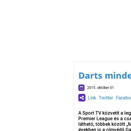
Darts mind
2015. október 01.
Link
Twitter
Facebo
A Sport TV közvetít a l
Premier League és a csa
látható, többek között „
években is a címvédő Ga