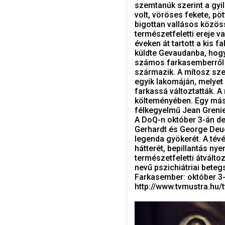
szemtanúk szerint a gyi
volt, vöröses fekete, pö
bigottan vallásos közös
természetfeletti ereje v
éveken át tartott a kis fa
küldte Gevaudanba, hogy 
számos farkasemberről s
származik. A mítosz sze
egyik lakomáján, melyet 
farkassá változtatták. 
költeményében. Egy mási
félkegyelmű Jean Greni
A DoQ-n október 3-án de
Gerhardt és George Deuc
legenda gyökerét. A té
hátterét, bepillantás ny
természetfeletti átvált
nevű pszichiátriai bete
Farkasember: október 3-
http://www.tvmustra.hu