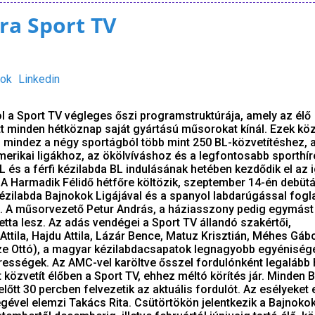
ra Sport TV
ok
Linkedin
l a Sport TV végleges őszi programstruktúrája, amely az élő
tt minden hétköznap saját gyártású műsorokat kínál. Ezek köz
ak, mindez a négy sportágból több mint 250 BL-közvetítéshez, 
erikai ligákhoz, az ökölvíváshoz és a legfontosabb sporthí
 és a férfi kézilabda BL indulásának hetében kezdődik el az 
 A Harmadik Félidő hétfőre költözik, szeptember 14-én debütál
kézilabda Bajnokok Ligájával és a spanyol labdarúgással fogla
en. A műsorvezető Petur András, a háziasszony pedig egymást 
etta lesz. Az adás vendégei a Sport TV állandó szakértői,
tila, Hajdu Attila, Lázár Bence, Matuz Krisztián, Méhes Gábor
cze Ottó), a magyar kézilabdacsapatok legnagyobb egyénisége
rességek. Az AMC-vel karöltve ősszel fordulónként legalább 
közvetít élőben a Sport TV, ehhez méltó körítés jár. Minden 
lőtt 30 percben felvezetik az aktuális fordulót. Az esélyeket 
gével elemzi Takács Rita. Csütörtökön jelentkezik a Bajnokok