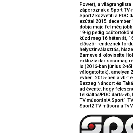
Power), a világranglista
záporoznak a Sport TV-n
Sport2 közvetíti a PDC 
ezúttal 2015. december 1
dobja majd fel még jobb
19-ig pedig csütörtökönk
küzd meg 16 héten át, 1
először rendeznek ford
helyszínválasztás, hisz
Barneveld képviselte Hol
exkluzív dartscsomag r
is (2016-ban június 2-t
válogatottak), amelyen 
évben. 2015-ben a vb-t é
Bezzeg Nándort és Taká
ad évente, hogy felcs
felkiáltás!PDC darts-vb
TV műsorán!A Sport1 TV
Sport2 TV műsora a TvMu