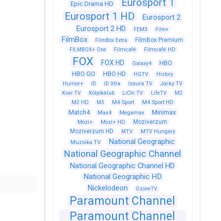
Eurosport 1
Epic Drama HD
Eurosport 1 HD
Eurosport 2
Eurosport 2 HD
FEM3
Film+
FilmBox
FilmBox Premium
FilmBox Extra
FILMBOX+ One
Filmcafé
Filmcafé HD
FOX
FOX HD
HBO
Galaxy4
HBO GO
HBO HD
HGTV
History
Humor+
ID
ID Xtra
Izaura TV
Jocky TV
Kiwi TV
Kölyökklub
LiChi TV
LifeTV
M2
M4 Sport
M4 Sport HD
M2 HD
M3
Match4
Minimax
Max4
Megamax
Moziverzum
Mozi+
Mozi+ HD
Moziverzum HD
MTV
MTV Hungary
National Geographic
Muzsika TV
National Geographic Channel
National Geographic Channel HD
National Geographic HD
Nickelodeon
OzoneTV
Paramount Channel
Paramount Channel