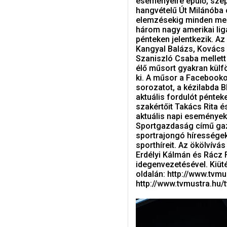
eseményeire épülő, szept
hangvételű Út Milánóba 
elemzésekig minden meg
három nagy amerikai lig
pénteken jelentkezik. Az
Kangyal Balázs, Kovács 
Szaniszló Csaba mellett
élő műsort gyakran külfö
ki. A műsor a Facebooko
sorozatot, a kézilabda B
aktuális fordulót péntek
szakértőit Takács Rita é
aktuális napi események
Sportgazdaság című gazd
sportrajongó hírességek
sporthíreit. Az ökölvívá
Erdélyi Kálmán és Rácz 
idegenvezetésével. Kiüté
oldalán: http://www.tvm
http://www.tvmustra.hu/