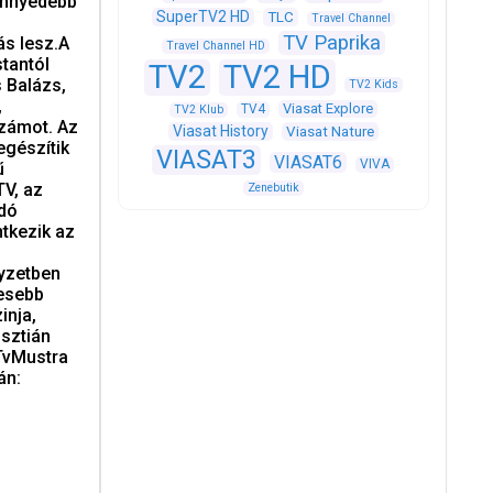
könnyedebb
SuperTV2 HD
TLC
Travel Channel
TV Paprika
ás lesz.A
Travel Channel HD
tantól
TV2
TV2 HD
s Balázs,
TV2 Kids
,
Viasat Explore
TV4
TV2 Klub
számot. Az
Viasat History
Viasat Nature
egészítik
VIASAT3
VIASAT6
VIVA
ű
TV, az
Zenebutik
ndó
ntkezik az
lyzetben
cesebb
inja,
sztián
 TvMustra
án: