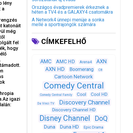
b lény
Országos évadpremierek érkeznek a
t a
héten a TV4 és a GALAXY4 csatornákra
A Network4 ünnepi menüje a sonka
érengzés
mellé a sportrajongók számára
át katonáit
ívül még
től
CÍMKEFELHŐ
lgált fel
ték, hogy
élő
,
AXN
AMC
AMC HD
Arena4
támadott.
AXN HD
Boomerang
en
C8
as
Cartoon Network
gok
Comedy Central
hropia
Cool
Cool HD
Comedy Central Family
.Az igazi
Discovery Channel
Da Vinci TV
alán:
Discovery Channel HD
Disney Channel
DoQ
Duna
Duna HD
Epic Drama