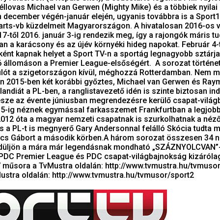
 éllovas Michael van Gerwen (Mighty Mike) és a többiek nyilai
 december végén-január elején, ugyanis továbbra is a Sport1
darts-vb küzdelmeit Magyarországon. A hivatalosan 2016-os v
7-től 2016. január 3-ig rendezik meg, így a rajongók máris tu
an a karácsony és az újév környéki hideg napokat. Február 4-
ént kapnak helyet a Sport TV-n a sportág legnagyobb sztárjai
6 állomáson a Premier League-elsőségért. A sorozat történe
ulót a szigetországon kívül, méghozzá Rotterdamban. Nem m
en 2015-ben két korábbi győztes, Michael van Gerwen és Ra
landiát a PL-ben, a ranglistavezető idén is szinte biztosan ind
észe az évente júniusban megrendezésre kerülő csapat-vilá
ől 5-ig néznek egymással farkasszemet Frankfurtban a legjob
2012 óta a magyar nemzeti csapatnak is szurkolhatnak a néz
s a PL-t is megnyerő Gary Andersonnal felálló Skócia tudta m
cs Gábort a második körben.A három sorozat összesen 34 n
endüljön a mára már legendásnak mondható „SZÁZNYOLCVAN”
, PDC Premier League és PDC csapat-világbajnokság kizáróla
 műsora a TvMustra oldalán: http://www.tvmustra.hu/tvmuso
stra oldalán: http://www.tvmustra.hu/tvmusor/sport2