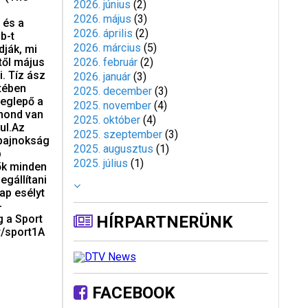
2026. június
(
2
)
2026. május
(
3
)
 és a
2026. április
(
2
)
b-t
2026. március
(
5
)
dják, mi
től május
2026. február
(
2
)
. Tíz ász
2026. január
(
3
)
tében
2025. december
(
3
)
eglepő a
2025. november
(
4
)
ymond van
2025. október
(
4
)
ul.Az
2025. szeptember
(
3
)
gbajnokság
2025. augusztus
(
1
)
b
2025. július
(
1
)
ők minden
egállítani
ap esélyt
-
g a Sport
HÍRPARTNERÜNK
r/sport1A
FACEBOOK