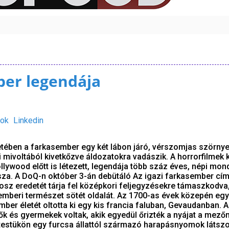
ber legendája
ok
Linkedin
tében a farkasember egy két lábon járó, vérszomjas szörny
eri mivoltából kivetkőzve áldozatokra vadászik. A horrorfilmek
lywood előtt is létezett, legendája több száz éves, népi mon
issza. A DoQ-n október 3-án debütáló Az igazi farkasember cí
osz eredetét tárja fel középkori feljegyzésekre támaszkodva
mberi természet sötét oldalát. Az 1700-as évek közepén egy 
ber életét oltotta ki egy kis francia faluban, Gevaudanban. 
nők és gyermekek voltak, akik egyedül őrizték a nyájat a mezőn
 testükön egy furcsa állattól származó harapásnyomok látszo