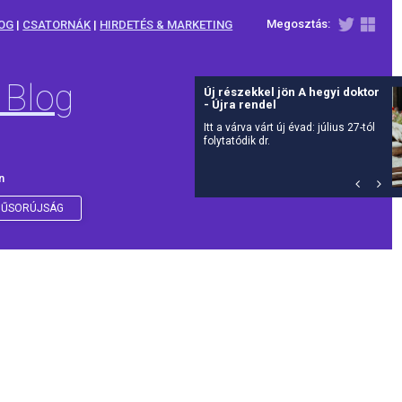
Megosztás:
OG
|
CSATORNÁK
|
HIRDETÉS & MARKETING
 Blog
Új részekkel jön A hegyi doktor
- Újra rendel
Itt a várva várt új évad: július 27-tól
folytatódik dr.
n
ŰSORÚJSÁG