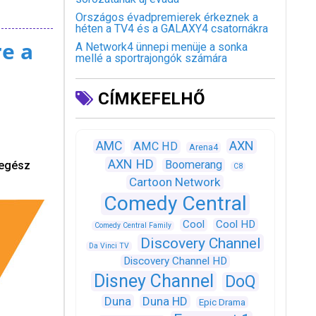
Országos évadpremierek érkeznek a
héten a TV4 és a GALAXY4 csatornákra
e a
A Network4 ünnepi menüje a sonka
mellé a sportrajongók számára
CÍMKEFELHŐ
AXN
AMC
AMC HD
Arena4
AXN HD
Boomerang
 egész
C8
Cartoon Network
Comedy Central
Cool
Cool HD
Comedy Central Family
Discovery Channel
Da Vinci TV
Discovery Channel HD
Disney Channel
DoQ
Duna
Duna HD
Epic Drama