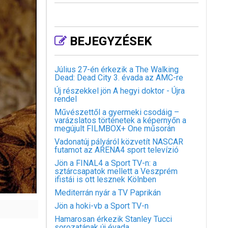
BEJEGYZÉSEK
Július 27-én érkezik a The Walking
Dead: Dead City 3. évada az AMC-re
Új részekkel jön A hegyi doktor - Újra
rendel
Művészettől a gyermeki csodáig –
varázslatos történetek a képernyőn a
megújult FILMBOX+ One műsorán
Vadonatúj pályáról közvetít NASCAR
futamot az ARENA4 sport televízió
Jön a FINAL4 a Sport TV-n: a
sztárcsapatok mellett a Veszprém
ifistái is ott lesznek Kölnben
Mediterrán nyár a TV Paprikán
Jön a hoki-vb a Sport TV-n
Hamarosan érkezik Stanley Tucci
sorozatának új évada