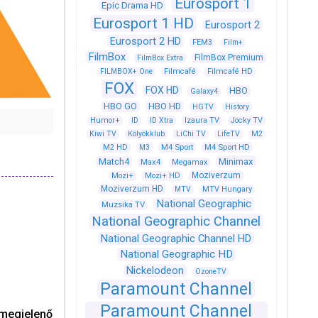
Eurosport 1
Epic Drama HD
Eurosport 1 HD
Eurosport 2
Eurosport 2 HD
FEM3
Film+
FilmBox
FilmBox Premium
FilmBox Extra
FILMBOX+ One
Filmcafé
Filmcafé HD
FOX
FOX HD
HBO
Galaxy4
HBO GO
HBO HD
HGTV
History
Humor+
ID
ID Xtra
Izaura TV
Jocky TV
Kiwi TV
Kölyökklub
LiChi TV
LifeTV
M2
M4 Sport
M4 Sport HD
M2 HD
M3
Match4
Minimax
Max4
Megamax
Moziverzum
Mozi+
Mozi+ HD
Moziverzum HD
MTV
MTV Hungary
National Geographic
Muzsika TV
National Geographic Channel
National Geographic Channel HD
National Geographic HD
Nickelodeon
OzoneTV
Paramount Channel
Paramount Channel
 megjelenő