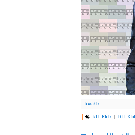
Tovább...
RTL Klub
|
RTL Klu