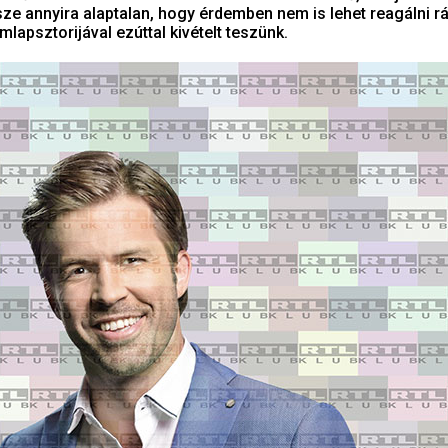
sze annyira alaptalan, hogy érdemben nem is lehet reagálni rá
mlapsztorijával ezúttal kivételt teszünk.