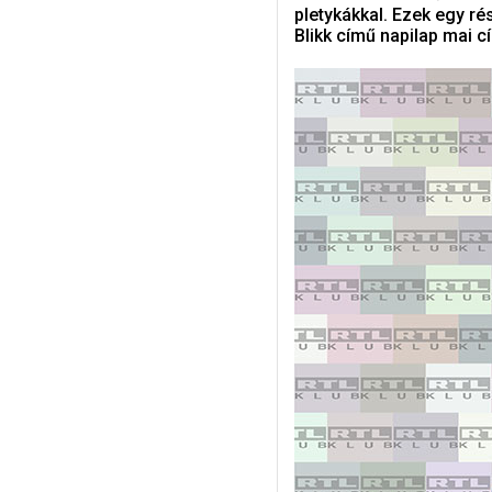
pletykákkal. Ezek egy ré
Blikk című napilap mai cí