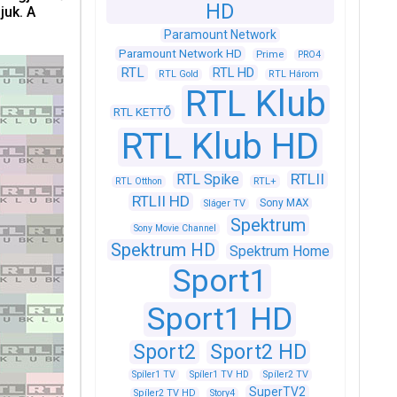
HD
juk. A
Paramount Network
Paramount Network HD
Prime
PRO4
RTL
RTL HD
RTL Gold
RTL Három
RTL Klub
RTL KETTŐ
RTL Klub HD
RTLII
RTL Spike
RTL+
RTL Otthon
RTLII HD
Sony MAX
Sláger TV
Spektrum
Sony Movie Channel
Spektrum HD
Spektrum Home
Sport1
Sport1 HD
Sport2
Sport2 HD
Spíler1 TV
Spíler1 TV HD
Spíler2 TV
SuperTV2
Spíler2 TV HD
Story4