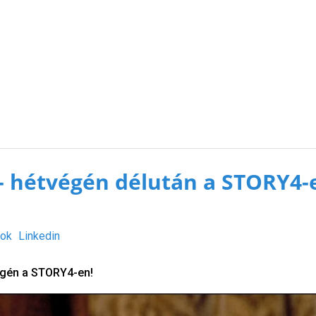
- hétvégén délután a STORY4-
ok
Linkedin
égén a STORY4-en!