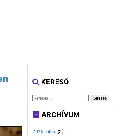
en
KERESŐ
Keresés
ARCHÍVUM
2026. július
(
3
)