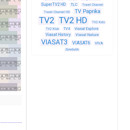
SuperTV2 HD
TLC
Travel Channel
TV Paprika
Travel Channel HD
TV2
TV2 HD
TV2 Kids
Viasat Explore
TV4
TV2 Klub
Viasat History
Viasat Nature
VIASAT3
VIASAT6
VIVA
Zenebutik