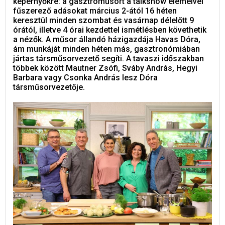
képernyőkre: a gasztroműsort a talkshow elemeivel
fűszerező adásokat március 2-ától 16 héten
keresztül minden szombat és vasárnap délelőtt 9
órától, illetve 4 órai kezdettel ismétlésben követhetik
a nézők. A műsor állandó házigazdája Havas Dóra,
ám munkáját minden héten más, gasztronómiában
jártas társműsorvezető segíti. A tavaszi időszakban
többek között Mautner Zsófi, Sváby András, Hegyi
Barbara vagy Csonka András lesz Dóra
társműsorvezetője.