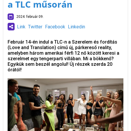
a TLC műsorán
2024. február 09.
Link
Twitter
Facebook
Linkedin
Február 14-én indul a TLC-n a Szerelem és fordítás
(Love and Translation) című új, párkereső reality,
amelyben három amerikai férfi 12 nő között keresi a
szerelmet egy tengerparti villában. Mi a bökkenő?
Egyikük sem beszél angolul! Új részek szerda 20
órától!