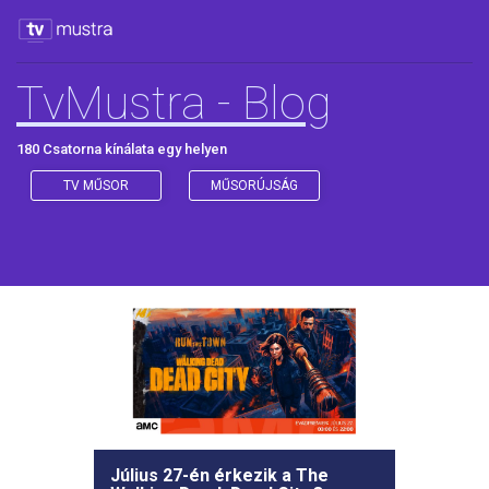
TvMustra - Blog
180 Csatorna kínálata egy helyen
TV MŰSOR
MŰSORÚJSÁG
Július 27-én érkezik a The