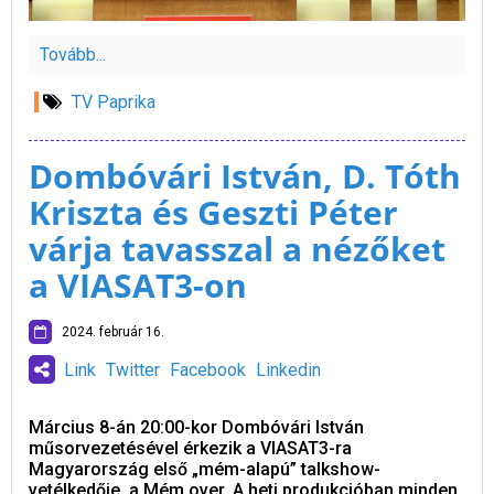
Tovább...
TV Paprika
Dombóvári István, D. Tóth
Kriszta és Geszti Péter
várja tavasszal a nézőket
a VIASAT3-on
2024. február 16.
Link
Twitter
Facebook
Linkedin
Március 8-án 20:00-kor Dombóvári István
műsorvezetésével érkezik a VIASAT3-ra
Magyarország első „mém-alapú” talkshow-
vetélkedője, a Mém over. A heti produkcióban minden