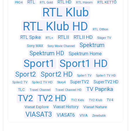
RTL
RTL HD
RTL KETTŐ
PRO4
RTL Gold
RTL Három
RTL Klub
RTL Klub HD
RTL Otthon
RTLII
RTLII HD
RTL Spike
RTL+
Sláger TV
Spektrum
Sony MAX
Sony Movie Channel
Spektrum HD
Spektrum Home
Sport1
Sport1 HD
Sport2
Sport2 HD
Spíler1 TV
Spíler1 TV HD
SuperTV2
SuperTV2 HD
Spíler2 TV
Spíler2 TV HD
Story4
TV Paprika
TLC
Travel Channel
Travel Channel HD
TV2
TV2 HD
TV4
TV2 Kids
TV2 Klub
Viasat History
Viasat Explore
Viasat Nature
VIASAT3
VIASAT6
VIVA
Zenebutik