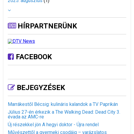
2025. augusztus
(
1
)
HÍRPARTNERÜNK
FACEBOOK
BEJEGYZÉSEK
Marrákestől Bécsig: kulináris kalandok a TV Paprikán
Július 27-én érkezik a The Walking Dead: Dead City 3.
évada az AMC-re
Új részekkel jön A hegyi doktor - Újra rendel
Művészettől a gyermeki csodáig – varázslatos