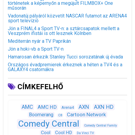
történetek a képernyőn a megújult FILMBOX+ One
műsorán
Vadonatúj pályáról közvetít NASCAR futamot az ARENA4
sport televízió
Jön a FINAL4 a Sport TV-n: a sztárcsapatok mellett a
Veszprém ifistái is ott lesznek Kölnben
Mediterrán nyár a TV Paprikán
Jön a hoki-vb a Sport TV-n
Hamarosan érkezik Stanley Tucci sorozatának új évada
Országos évadpremierek érkeznek a héten a TV4 és a
GALAXY4 csatornákra
CÍMKEFELHŐ
AXN
AXN HD
AMC
AMC HD
Arena4
Cartoon Network
Boomerang
C8
Comedy Central
Comedy Central Family
Cool
Cool HD
Da Vinci TV