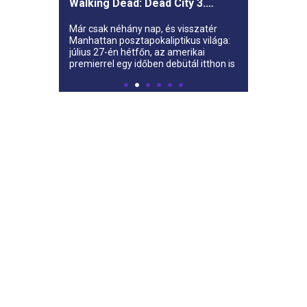
Walking Dead: Dead City 3.
évada az AMC-re
Már csak néhány nap, és visszatér
Manhattan posztapokaliptikus világa:
július 27-én hétfőn, az amerikai
premierrel egy időben debütál itthon is
az AMC-n a The Walking Dead: Dead
City harmadik évada.