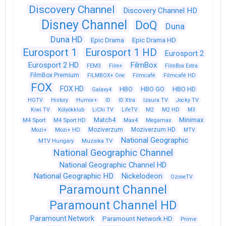
Discovery Channel
Discovery Channel HD
Disney Channel
DoQ
Duna
Duna HD
Epic Drama
Epic Drama HD
Eurosport 1
Eurosport 1 HD
Eurosport 2
Eurosport 2 HD
FilmBox
FEM3
Film+
FilmBox Extra
FilmBox Premium
FILMBOX+ One
Filmcafé
Filmcafé HD
FOX
FOX HD
HBO
HBO GO
HBO HD
Galaxy4
HGTV
History
Humor+
ID
ID Xtra
Izaura TV
Jocky TV
Kiwi TV
Kölyökklub
LiChi TV
LifeTV
M2
M2 HD
M3
Match4
Minimax
M4 Sport
M4 Sport HD
Max4
Megamax
Moziverzum
Moziverzum HD
Mozi+
Mozi+ HD
MTV
National Geographic
Muzsika TV
MTV Hungary
National Geographic Channel
National Geographic Channel HD
National Geographic HD
Nickelodeon
OzoneTV
Paramount Channel
Paramount Channel HD
Paramount Network
Paramount Network HD
Prime