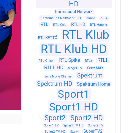
HD
Paramount Network
Paramount Network HD
Prime
PRO4
RTL
RTL HD
RTL Gold
RTL Három
RTL Klub
RTL KETTŐ
RTL Klub HD
RTLII
RTL Spike
RTL+
RTL Otthon
RTLII HD
Sony MAX
Sláger TV
Spektrum
Sony Movie Channel
Spektrum HD
Spektrum Home
Sport1
Sport1 HD
Sport2
Sport2 HD
Spíler1 TV
Spíler1 TV HD
Spíler2 TV
SuperTV2
Spíler2 TV HD
Story4