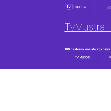
BL
TvMustra -
180 Csatorna kínálata egy helye
TV MŰSOR
M