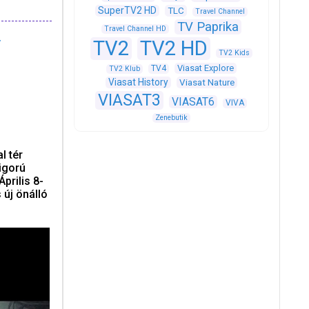
SuperTV2 HD
TLC
Travel Channel
TV Paprika
Travel Channel HD
y
TV2
TV2 HD
TV2 Kids
Viasat Explore
TV4
TV2 Klub
Viasat History
Viasat Nature
VIASAT3
VIASAT6
VIVA
Zenebutik
l tér
igorú
prilis 8-
 új önálló