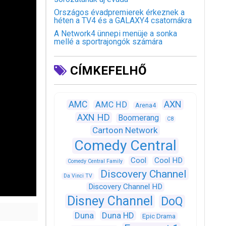
Országos évadpremierek érkeznek a
héten a TV4 és a GALAXY4 csatornákra
A Network4 ünnepi menüje a sonka
mellé a sportrajongók számára
CÍMKEFELHŐ
AXN
AMC
AMC HD
Arena4
AXN HD
Boomerang
C8
Cartoon Network
Comedy Central
Cool
Cool HD
Comedy Central Family
Discovery Channel
Da Vinci TV
Discovery Channel HD
Disney Channel
DoQ
Duna
Duna HD
Epic Drama