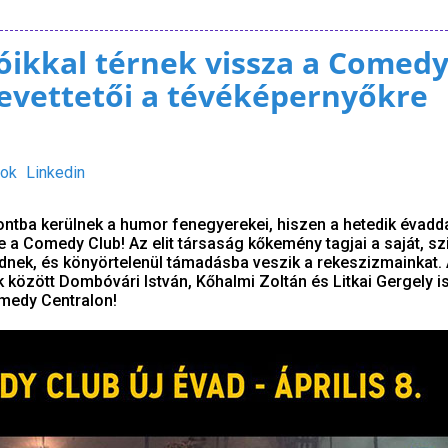
óikkal térnek vissza a Comed
evettetői a tévéképernyőkre
ok
Linkedin
ntba kerülnek a humor fenegyerekei, hiszen a hetedik évadda
 a Comedy Club! Az elit társaság kőkemény tagjai a saját, sz
dnek, és könyörtelenül támadásba veszik a rekeszizmainkat. Á
 között Dombóvári István, Kőhalmi Zoltán és Litkai Gergely is
omedy Centralon!