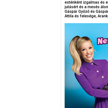
esténként izgalmas és 
jutásért és a mesés álo
Gáspár Győző és Gáspár B
Attila és felesége, Arank