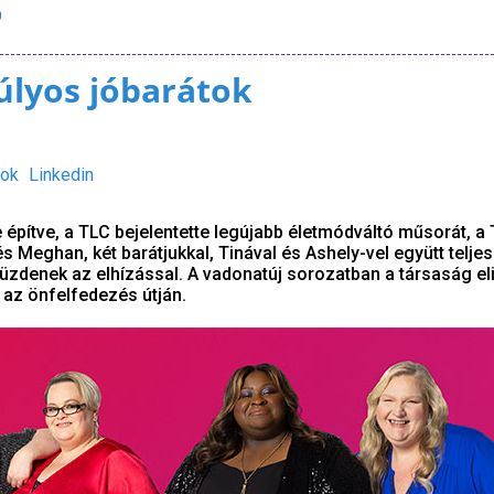
D
súlyos jóbarátok
ok
Linkedin
 építve, a TLC bejelentette legújabb életmódváltó műsorát, a
 Meghan, két barátjukkal, Tinával és Ashely-vel együtt teljes
üzdenek az elhízással. A vadonatúj sorozatban a társaság eli
 az önfelfedezés útján.