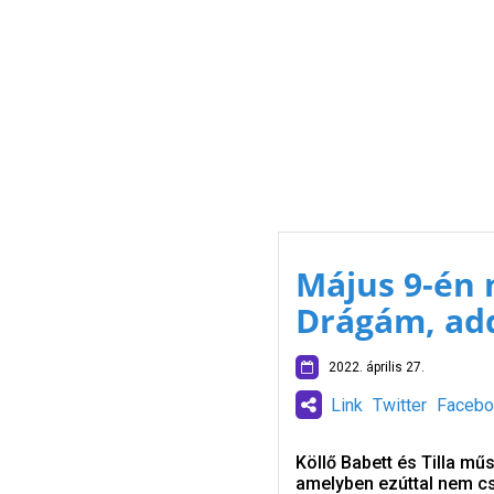
Május 9-én 
Drágám, add
2022. április 27.
Link
Twitter
Facebo
Köllő Babett és Tilla mű
amelyben ezúttal nem cs