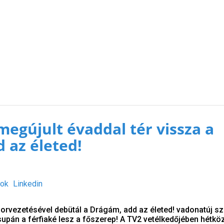
megújult évaddal tér vissza a
 az életed!
ok
Linkedin
sorvezetésével debütál a Drágám, add az életed! vadonatúj szé
upán a férfiaké lesz a főszerep! A TV2 vetélkedőjében hétkö