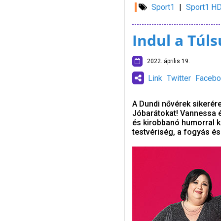
Sport1
|
Sport1 H
Indul a Túl
2022. április 19.
Link
Twitter
Facebo
A Dundi nővérek sikerére
Jóbarátokat! Vannessa és
és kirobbanó humorral k
testvériség, a fogyás és