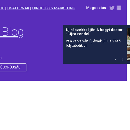
Megosztás:
OG
|
CSATORNÁK
|
HIRDETÉS & MARKETING
 Blog
Új részekkel jön A hegyi doktor
- Újra rendel
Itt a várva várt új évad: július 27-tól
folytatódik dr.
n
ŰSORÚJSÁG