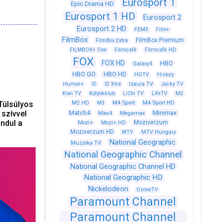
Eurosport 1
Epic Drama HD
Eurosport 1 HD
Eurosport 2
Eurosport 2 HD
FEM3
Film+
FilmBox
FilmBox Premium
FilmBox Extra
FILMBOX+ One
Filmcafé
Filmcafé HD
FOX
FOX HD
HBO
Galaxy4
HBO GO
HBO HD
HGTV
History
Humor+
ID
ID Xtra
Izaura TV
Jocky TV
Kiwi TV
Kölyökklub
LiChi TV
LifeTV
M2
M4 Sport
M4 Sport HD
 Túlsúlyos
M2 HD
M3
 szívvel
Match4
Minimax
Max4
Megamax
ndul a
Moziverzum
Mozi+
Mozi+ HD
Moziverzum HD
MTV
MTV Hungary
National Geographic
Muzsika TV
National Geographic Channel
National Geographic Channel HD
National Geographic HD
Nickelodeon
OzoneTV
Paramount Channel
Paramount Channel