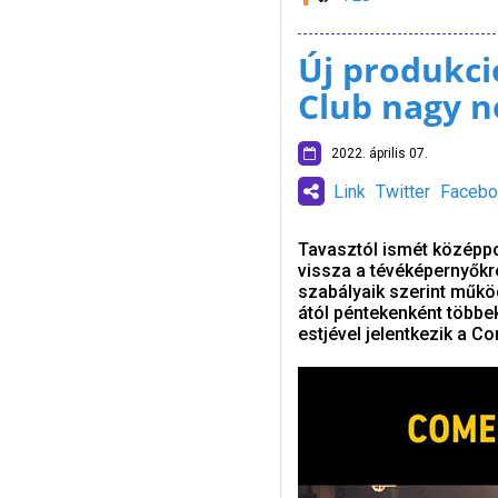
Új produkci
Club nagy n
2022. április 07.
Link
Twitter
Facebo
Tavasztól ismét középpo
vissza a tévéképernyőkre
szabályaik szerint műkö
ától péntekenként többek
estjével jelentkezik a C