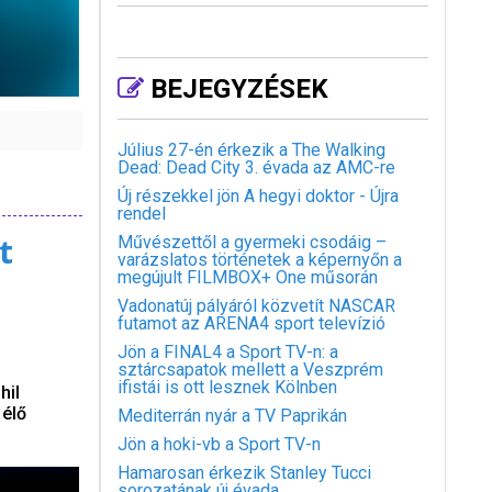
BEJEGYZÉSEK
Július 27-én érkezik a The Walking
Dead: Dead City 3. évada az AMC-re
Új részekkel jön A hegyi doktor - Újra
rendel
t
Művészettől a gyermeki csodáig –
varázslatos történetek a képernyőn a
megújult FILMBOX+ One műsorán
Vadonatúj pályáról közvetít NASCAR
futamot az ARENA4 sport televízió
Jön a FINAL4 a Sport TV-n: a
sztárcsapatok mellett a Veszprém
ifistái is ott lesznek Kölnben
hil
 élő
Mediterrán nyár a TV Paprikán
Jön a hoki-vb a Sport TV-n
Hamarosan érkezik Stanley Tucci
sorozatának új évada