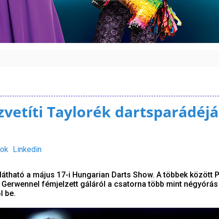
zvetíti Taylorék dartsparádéjá
ok
Linkedin
látható a május 17-i Hungarian Darts Show. A többek között P
 Gerwennel fémjelzett gáláról a csatorna több mint négyórás
 be.