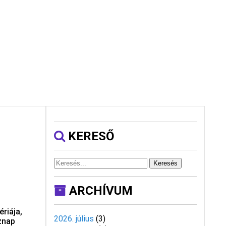
KERESŐ
Keresés
ARCHÍVUM
riája,
2026. július
(
3
)
znap