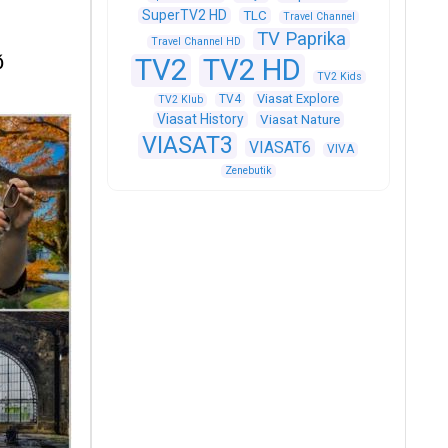
SuperTV2 HD
TLC
Travel Channel
TV Paprika
Travel Channel HD
TV2
TV2 HD
Ő
TV2 Kids
Viasat Explore
TV4
TV2 Klub
Viasat History
Viasat Nature
VIASAT3
VIASAT6
VIVA
Zenebutik