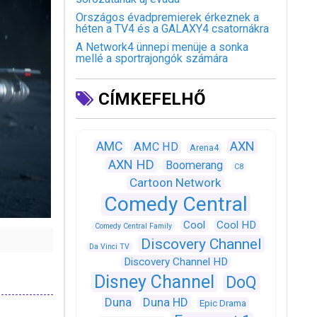
Országos évadpremierek érkeznek a
héten a TV4 és a GALAXY4 csatornákra
A Network4 ünnepi menüje a sonka
mellé a sportrajongók számára
CÍMKEFELHŐ
AXN
AMC
AMC HD
Arena4
AXN HD
Boomerang
C8
Cartoon Network
Comedy Central
Cool
Cool HD
Comedy Central Family
Discovery Channel
Da Vinci TV
Discovery Channel HD
Disney Channel
DoQ
Duna
Duna HD
Epic Drama