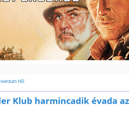
iverzum HD
er Klub harmincadik évada az