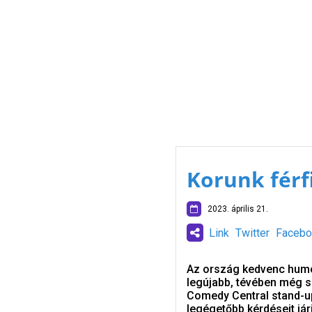
Korunk férf
2023. április 21.
Link
Twitter
Facebo
Az ország kedvenc humor
legújabb, tévében még so
Comedy Central stand-up
legégetőbb kérdéseit jár