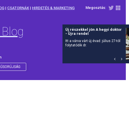
Megosztás:
OG
|
CSATORNÁK
|
HIRDETÉS & MARKETING
 Blog
Új részekkel jön A hegyi doktor
- Újra rendel
Itt a várva várt új évad: július 27-tól
folytatódik dr.
n
ŰSORÚJSÁG