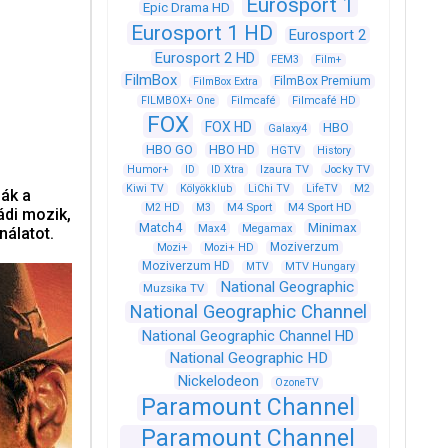
Eurosport 1
Epic Drama HD
Eurosport 1 HD
Eurosport 2
Eurosport 2 HD
FEM3
Film+
FilmBox
FilmBox Premium
FilmBox Extra
FILMBOX+ One
Filmcafé
Filmcafé HD
FOX
FOX HD
HBO
Galaxy4
HBO GO
HBO HD
HGTV
History
Humor+
ID
ID Xtra
Izaura TV
Jocky TV
Kiwi TV
Kölyökklub
LiChi TV
LifeTV
M2
ják a
M4 Sport
M4 Sport HD
M2 HD
M3
ádi mozik,
Match4
Minimax
Max4
Megamax
nálatot.
Moziverzum
Mozi+
Mozi+ HD
Moziverzum HD
MTV
MTV Hungary
National Geographic
Muzsika TV
National Geographic Channel
National Geographic Channel HD
National Geographic HD
Nickelodeon
OzoneTV
Paramount Channel
Paramount Channel