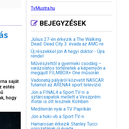
TvMustra.hu
BEJEGYZÉSEK
ás
Július 27-én érkezik a The Walking
Dead: Dead City 3. évada az AMC-re
Új részekkel jön A hegyi doktor - Újra
rendel
Művészettől a gyermeki csodáig –
varázslatos történetek a képernyőn a
megújult FILMBOX+ One műsorán
Vadonatúj pályáról közvetít NASCAR
rna saját
futamot az ARENA4 sport televízió
z estés
mű
Jön a FINAL4 a Sport TV-n: a
sztárcsapatok mellett a Veszprém
ak, hogy
ifistái is ott lesznek Kölnben
Mediterrán nyár a TV Paprikán
Jön a hoki-vb a Sport TV-n
Hamarosan érkezik Stanley Tucci
sorozatának új évada