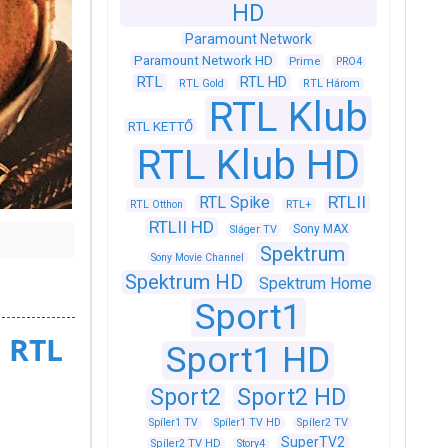
HD
Paramount Network
Paramount Network HD
Prime
PRO4
RTL
RTL HD
RTL Gold
RTL Három
RTL Klub
RTL KETTŐ
RTL Klub HD
RTLII
RTL Spike
RTL+
RTL Otthon
RTLII HD
Sony MAX
Sláger TV
Spektrum
Sony Movie Channel
Spektrum HD
Spektrum Home
Sport1
 RTL
Sport1 HD
Sport2
Sport2 HD
Spíler1 TV
Spíler1 TV HD
Spíler2 TV
SuperTV2
Spíler2 TV HD
Story4