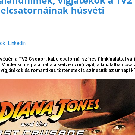
kalandfilmek, vígjátékok a TV2
elcsatornáinak húsvéti
n
ok
Linkedin
égén a TV2 Csoport kábelcsatornái színes filmkínálattal vár
 Mindenki megtalálhatja a kedvenc műfaját, a kínálatban csal
vígjátékok és romantikus történetek is színesítik az ünnepi kí