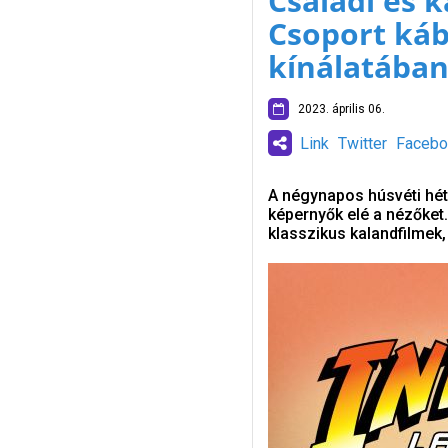
Családi és 
Csoport káb
kínálatába
2023. április 06.
Link
Twitter
Facebo
A négynapos húsvéti hétv
képernyők elé a nézőket.
klasszikus kalandfilmek, 