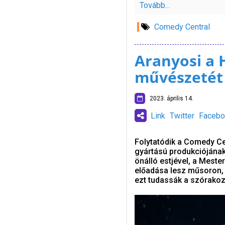
Tovább...
Comedy Central
Aranyosi a 
művészetét
2023. április 14.
Link
Twitter
Facebo
Folytatódik a Comedy C
gyártású produkciójának 
önálló estjével, a Meste
előadása lesz műsoron, 
ezt tudassák a szórako