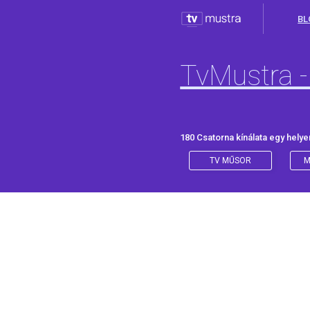
BL
TvMustra -
180 Csatorna kínálata egy helye
TV MŰSOR
M