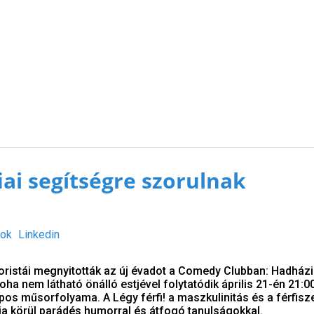
iai segítségre szorulnak
ok
Linkedin
istái megnyitották az új évadot a Comedy Clubban: Hadházi
ha nem látható önálló estjével folytatódik április 21-én 21:00
os műsorfolyama. A Légy férfi! a maszkulinitás és a férfisz
ja körül parádés humorral és átfogó tanulságokkal.