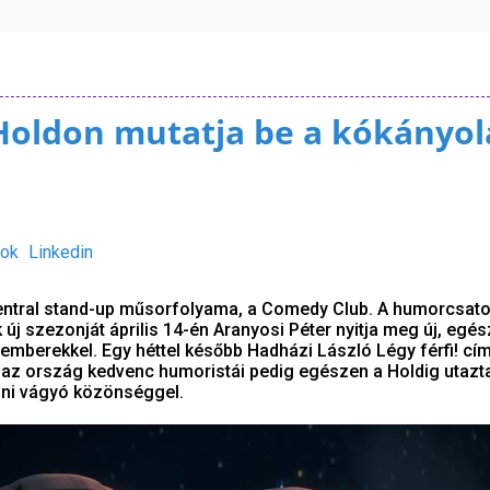
Holdon mutatja be a kókányol
ok
Linkedin
entral stand-up műsorfolyama, a Comedy Club. A humorcsato
új szezonját április 14-én Aranyosi Péter nyitja meg új, egés
remberekkel. Egy héttel később Hadházi László Légy férfi! cí
az ország kedvenc humoristái pedig egészen a Holdig utazt
zni vágyó közönséggel.