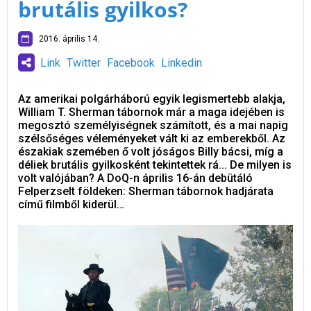
brutális gyilkos?
2016. április 14.
Link
Twitter
Facebook
Linkedin
Az amerikai polgárháború egyik legismertebb alakja,
William T. Sherman tábornok már a maga idejében is
megosztó személyiségnek számított, és a mai napig
szélsőséges véleményeket vált ki az emberekből. Az
északiak szemében ő volt jóságos Billy bácsi, míg a
déliek brutális gyilkosként tekintettek rá... De milyen is
volt valójában? A DoQ-n április 16-án debütáló
Felperzselt földeken: Sherman tábornok hadjárata
című filmből kiderül…