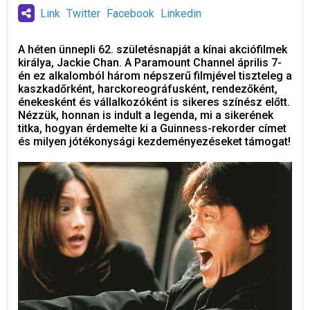
Link
Twitter
Facebook
Linkedin
A héten ünnepli 62. születésnapját a kínai akciófilmek
királya, Jackie Chan. A Paramount Channel április 7-
én ez alkalomból három népszerű filmjével tiszteleg a
kaszkadőrként, harckoreográfusként, rendezőként,
énekesként és vállalkozóként is sikeres színész előtt.
Nézzük, honnan is indult a legenda, mi a sikerének
titka, hogyan érdemelte ki a Guinness-rekorder címet
és milyen jótékonysági kezdeményezéseket támogat!