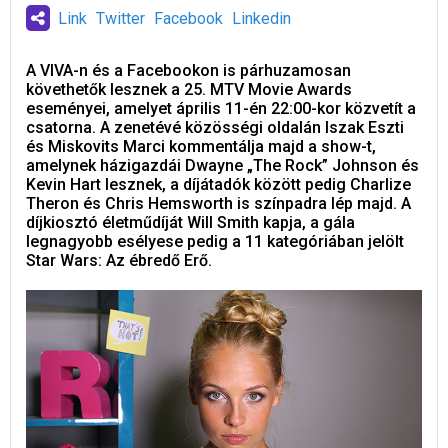
Link
Twitter
Facebook
Linkedin
A VIVA-n és a Facebookon is párhuzamosan
követhetők lesznek a 25. MTV Movie Awards
eseményei, amelyet április 11-én 22:00-kor közvetít a
csatorna. A zenetévé közösségi oldalán Iszak Eszti
és Miskovits Marci kommentálja majd a show-t,
amelynek házigazdái Dwayne „The Rock” Johnson és
Kevin Hart lesznek, a díjátadók között pedig Charlize
Theron és Chris Hemsworth is színpadra lép majd. A
díjkiosztó életműdíját Will Smith kapja, a gála
legnagyobb esélyese pedig a 11 kategóriában jelölt
Star Wars: Az ébredő Erő.