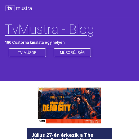
TvMustra - Blog
180 Csatorna kínálata egy helyen
TV MŰSOR
MŰSORÚJSÁG
Július 27-én érkezik a The