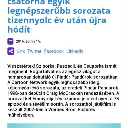
csatorna egyik
legnépszerűbb sorozata
tizennyolc év után újra
hódít
2016. április 15.
Link
Twitter
Facebook
Linkedin
Visszatértek! Sziporka, Puszedli, és Csuporka ismét
megmenti Bogárfalvát és az egész világot a
hamarosan debütáló új Pindúr Pandúrok-sorozatban.
A Cartoon Network egyik leghosszabb ideig
képernyőn lévő sorozata, az eredeti Pindúr Pandúrok
1998-ban debütált Craig McCracken rendezésében. A
sorozat két Emmy-díjat és számos jelölést nyert a 78
epizód és a tévéfilm során. A sorozatból játékfilm is
készült 2002-ben a Warnes Bros. Pictures
műhelyében.