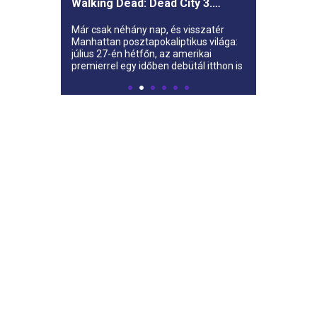
Walking Dead: Dead City 3.
évada az AMC-re
Már csak néhány nap, és visszatér
Manhattan posztapokaliptikus világa:
július 27-én hétfőn, az amerikai
premierrel egy időben debütál itthon is
az AMC-n a The Walking Dead: Dead
City harmadik évada.