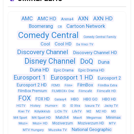
AXN
AXN HD
AMC
AMC HD
Arena4
Cartoon Network
Boomerang
C8
Comedy Central
Comedy Central Family
Cool
Cool HD
Da Vinci TV
Discovery Channel
Discovery Channel HD
Disney Channel
DoQ
Duna
Duna HD
Epic Drama
Epic Drama HD
Eurosport 1
Eurosport 1 HD
Eurosport 2
Eurosport 2 HD
FilmBox
FEM3
Film+
FilmBox Extra
FilmBox Premium
FILMBOX+ One
Filmcafé
Filmcafé HD
FOX
FOX HD
HBO
HBO GO
HBO HD
Galaxy4
HGTV
History
Humor+
ID
ID Xtra
Izaura TV
Jocky TV
Kiwi TV
Kölyökklub
LiChi TV
LifeTV
M2
M2 HD
M3
Match4
Minimax
M4 Sport
M4 Sport HD
Max4
Megamax
Moziverzum
Moziverzum HD
Mozi+
Mozi+ HD
MTV
National Geographic
Muzsika TV
MTV Hungary