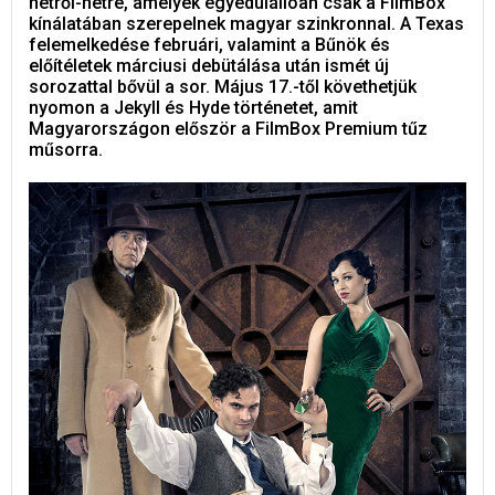
hétről-hétre, amelyek egyedülállóan csak a FilmBox
kínálatában szerepelnek magyar szinkronnal. A Texas
felemelkedése februári, valamint a Bűnök és
előítéletek márciusi debütálása után ismét új
sorozattal bővül a sor. Május 17.-től követhetjük
nyomon a Jekyll és Hyde történetet, amit
Magyarországon először a FilmBox Premium tűz
műsorra.