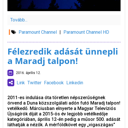
Tovább...
Paramount Channel
|
Paramount Channel HD
Félezredik adását ünnepli
a Maradj talpon!
2016. április 12.
Link
Twitter
Facebook
Linkedin
2011-es indulása óta töretlen népszerűségnek
örvend a Duna közszolgálati adón futó Maradj talpon!
vetélkedő. Márciusban elnyerte a Magyar Televíziós
Újságírók díját a 2015-ös év legjobb vetélkedője
kategóriában, április 12-én pedig a műsor 500. adását
láthatják a nézők. A mérföldkövet egy „vigaszágas”