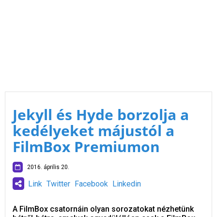
Jekyll és Hyde borzolja a
kedélyeket májustól a
FilmBox Premiumon
2016. április 20.
Link
Twitter
Facebook
Linkedin
A FilmBox csatornáin olyan sorozatokat nézhetünk