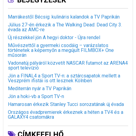
BEJEGYZÉSEK
Marrákestől Bécsig: kulináris kalandok a TV Paprikán
Július 27-én érkezik a The Walking Dead: Dead City 3.
évada az AMC-re
Új részekkel jön A hegyi doktor - Újra rendel
Művészettől a gyermeki csodáig – varázslatos
történetek a képernyőn a megújult FILMBOX+ One
műsorán
Vadonatúj pályáról közvetít NASCAR futamot az ARENA4
sport televízió
Jön a FINAL4 a Sport TV-n: a sztárcsapatok mellett a
Veszprém ifistái is ott lesznek Kölnben
Mediterrán nyár a TV Paprikán
Jön a hoki-vb a Sport TV-n
Hamarosan érkezik Stanley Tucci sorozatának új évada
Országos évadpremierek érkeznek a héten a TV4 és a
GALAXY4 csatornákra
CÍMKEFELHŐ