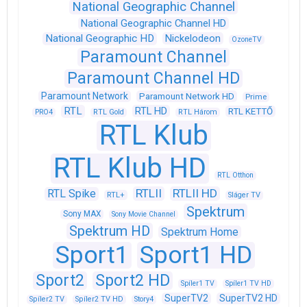
National Geographic Channel
National Geographic Channel HD
National Geographic HD
Nickelodeon
OzoneTV
Paramount Channel
Paramount Channel HD
Paramount Network
Paramount Network HD
Prime
RTL
RTL HD
RTL KETTŐ
PRO4
RTL Gold
RTL Három
RTL Klub
RTL Klub HD
RTL Otthon
RTLII
RTLII HD
RTL Spike
RTL+
Sláger TV
Spektrum
Sony MAX
Sony Movie Channel
Spektrum HD
Spektrum Home
Sport1
Sport1 HD
Sport2
Sport2 HD
Spíler1 TV
Spíler1 TV HD
SuperTV2
SuperTV2 HD
Spíler2 TV
Spíler2 TV HD
Story4