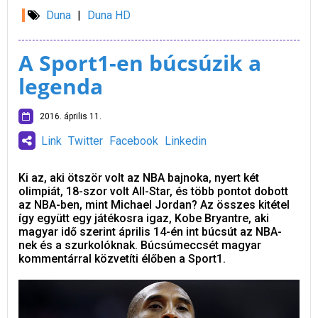
Duna
|
Duna HD
A Sport1-en búcsúzik a
legenda
2016. április 11.
Link
Twitter
Facebook
Linkedin
Ki az, aki ötször volt az NBA bajnoka, nyert két
olimpiát, 18-szor volt All-Star, és több pontot dobott
az NBA-ben, mint Michael Jordan? Az összes kitétel
így együtt egy játékosra igaz, Kobe Bryantre, aki
magyar idő szerint április 14-én int búcsút az NBA-
nek és a szurkolóknak. Búcsúmeccsét magyar
kommentárral közvetíti élőben a Sport1.